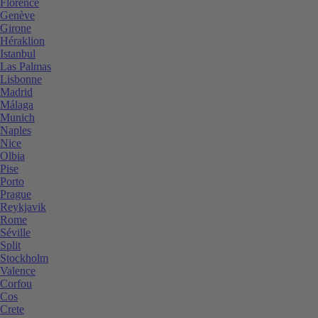
Florence
Genève
Girone
Héraklion
Istanbul
Las Palmas
Lisbonne
Madrid
Málaga
Munich
Naples
Nice
Olbia
Pise
Porto
Prague
Reykjavik
Rome
Séville
Split
Stockholm
Valence
Corfou
Cos
Crete