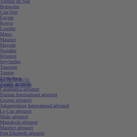
Afrique du Sud
Botswana
Cap-Vert
Égypte
Kenya
Lesotho
Maroc
Maurice
Mayotte
Namibie
Réunion
Seychelles
Tanzanie
Tunisie
Zimbabwe
01 70 70 96 53
Agadir aéroport
à partir de 09:00
Casablanca aéroport
Durban International aéroport
George aéroport
Johannesburg International aéroport
Le Cap aéroport
Mahe aéroport
Marrakesh aéroport
Maurice aéroport
Port Elizabeth aéroport