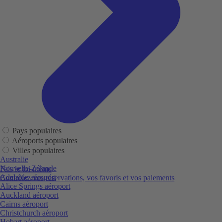
Pays populaires
Aéroports populaires
Villes populaires
Australie
Nouvelle-Zélande
Fais le toi-même
Adelaide aéroport
Contrôlez vos réservations, vos favoris et vos paiements
Alice Springs aéroport
Auckland aéroport
Cairns aéroport
Christchurch aéroport
Hobart aéroport