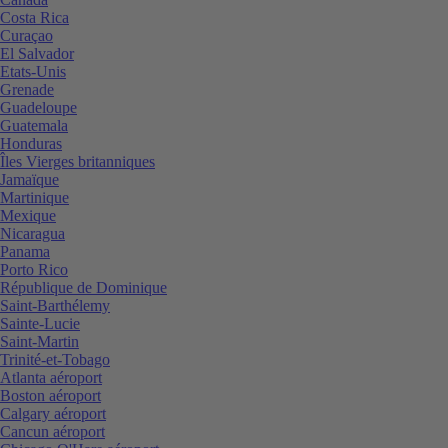
Costa Rica
Curaçao
El Salvador
Etats-Unis
Grenade
Guadeloupe
Guatemala
Honduras
Îles Vierges britanniques
Jamaïque
Martinique
Mexique
Nicaragua
Panama
Porto Rico
République de Dominique
Saint-Barthélemy
Sainte-Lucie
Saint-Martin
Trinité-et-Tobago
Atlanta aéroport
Boston aéroport
Calgary aéroport
Cancun aéroport