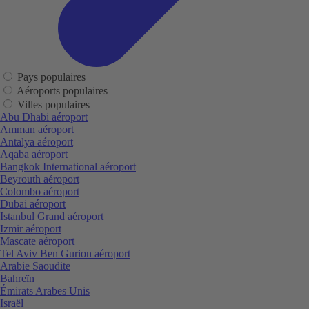
Pays populaires
Aéroports populaires
Villes populaires
Abu Dhabi aéroport
Amman aéroport
Antalya aéroport
Aqaba aéroport
Bangkok International aéroport
Beyrouth aéroport
Colombo aéroport
Dubai aéroport
Istanbul Grand aéroport
Izmir aéroport
Mascate aéroport
Tel Aviv Ben Gurion aéroport
Arabie Saoudite
Bahreïn
Émirats Arabes Unis
Israël