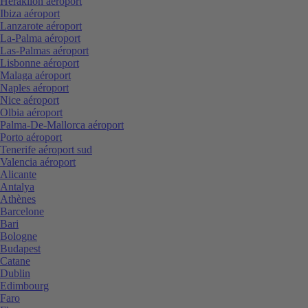
Heraklion aéroport
Ibiza aéroport
Lanzarote aéroport
La-Palma aéroport
Las-Palmas aéroport
Lisbonne aéroport
Malaga aéroport
Naples aéroport
Nice aéroport
Olbia aéroport
Palma-De-Mallorca aéroport
Porto aéroport
Tenerife aéroport sud
Valencia aéroport
Alicante
Antalya
Athènes
Barcelone
Bari
Bologne
Budapest
Catane
Dublin
Edimbourg
Faro