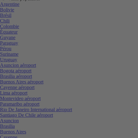
Argentine
Bolivie
Brésil
Chili
Colombie
Équateur
Guyane
Paraguay
Pérou
Suriname
Uruguay
Asuncion aéroport
Bogota aéroport
Brasilia aéroport
Buenos Aires aéroport
Cayenne aéroport
Lima aéroport
Montevideo aéroport
Paramaribo aéroport
Rio De Janeiro International aéroport
Santiago De Chile aéroport
Asuncion
Brasilia
Buenos Aires
Cayenne