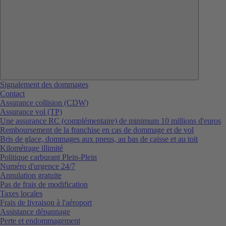
Signalement des dommages
Contact
Assurance collision (CDW)
Assurance vol (TP)
Une assurance RC (complémentaire) de minimum 10 millions d'euros
Remboursement de la franchise en cas de dommage et de vol
Bris de glace, dommages aux pneus, au bas de caisse et au toit
Kilométrage illimité
Politique carburant Plein-Plein
Numéro d'urgence 24/7
Annulation gratuite
Pas de frais de modification
Taxes locales
Frais de livraison à l'aéroport
Assistance dépannage
Perte et endommagement