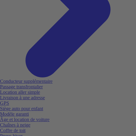
Conducteur supplémentaire
Passage transfrontalier
Location aller simple
Livraison à une adresse
GPS
Siège auto pour enfant
Modèle garanti
Âge et location de voiture
Chaînes à neige
Coffre de toit
Pneus hiver