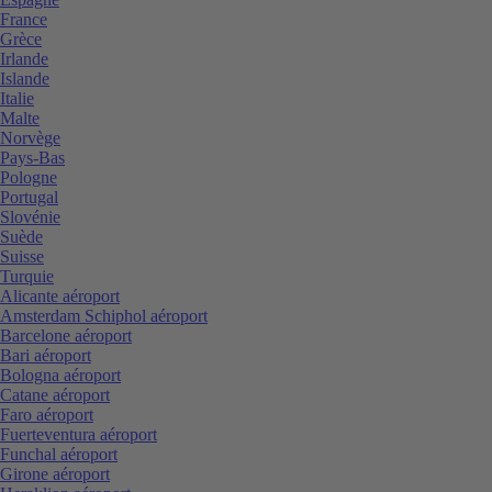
France
Grèce
Irlande
Islande
Italie
Malte
Norvège
Pays-Bas
Pologne
Portugal
Slovénie
Suède
Suisse
Turquie
Alicante aéroport
Amsterdam Schiphol aéroport
Barcelone aéroport
Bari aéroport
Bologna aéroport
Catane aéroport
Faro aéroport
Fuerteventura aéroport
Funchal aéroport
Girone aéroport