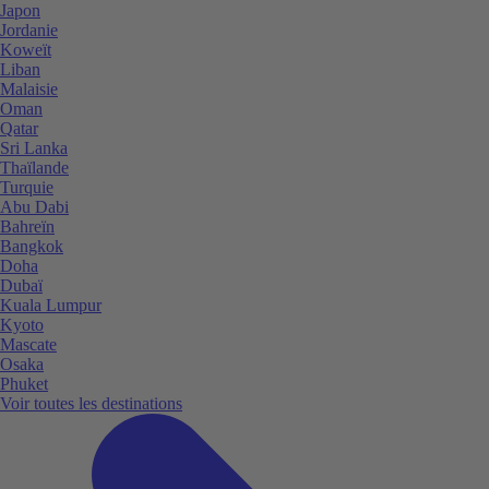
Japon
Jordanie
Koweït
Liban
Malaisie
Oman
Qatar
Sri Lanka
Thaïlande
Turquie
Abu Dabi
Bahreïn
Bangkok
Doha
Dubaï
Kuala Lumpur
Kyoto
Mascate
Osaka
Phuket
Voir toutes les destinations