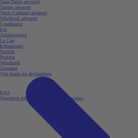
Saint Denis aéroport
Tanger aéroport
Tunis Carthage aéroport
Windhoek aéroport
Casablanca
Fez
Johannesburg
Le Cap
Kilimanjaro
Nariobi
Pretoria
Windhoek
Zanzibar
Voir toutes les destinations
FAQ
Questions fréquemment posées et réponses