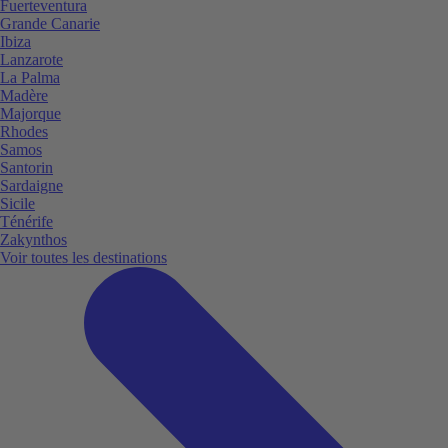
Fuerteventura
Grande Canarie
Ibiza
Lanzarote
La Palma
Madère
Majorque
Rhodes
Samos
Santorin
Sardaigne
Sicile
Ténérife
Zakynthos
Voir toutes les destinations