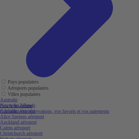
Pays populaires
Aéroports populaires
Villes populaires
Australie
Nouvelle-Zélande
Fais le toi-même
Adelaide aéroport
Contrôlez vos réservations, vos favoris et vos paiements
Alice Springs aéroport
Auckland aéroport
Cairns aéroport
Christchurch aéroport
Hobart aéroport