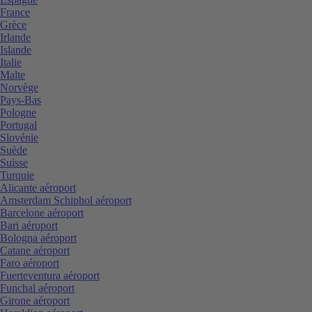
France
Grèce
Irlande
Islande
Italie
Malte
Norvège
Pays-Bas
Pologne
Portugal
Slovénie
Suède
Suisse
Turquie
Alicante aéroport
Amsterdam Schiphol aéroport
Barcelone aéroport
Bari aéroport
Bologna aéroport
Catane aéroport
Faro aéroport
Fuerteventura aéroport
Funchal aéroport
Girone aéroport