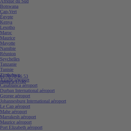
Afrique du Sud
Botswana
Cap-Vert
Égypte
Kenya
Lesotho
Maroc
Maurice
Mayotte
Namibie
Réunion
Seychelles
Tanzanie
Tunisie
Zimbabwe
01 70 70 96 53
Agadir aéroport
Jusqu’à 17:30
Casablanca aéroport
Durban International aéroport
George aéroport
Johannesburg International aéroport
Le Cap aéroport
Mahe aéroport
Marrakesh aéroport
Maurice aéroport
Port Elizabeth aéroport