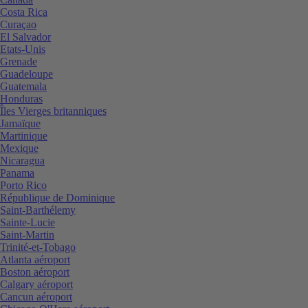
Costa Rica
Curaçao
El Salvador
Etats-Unis
Grenade
Guadeloupe
Guatemala
Honduras
Îles Vierges britanniques
Jamaïque
Martinique
Mexique
Nicaragua
Panama
Porto Rico
République de Dominique
Saint-Barthélemy
Sainte-Lucie
Saint-Martin
Trinité-et-Tobago
Atlanta aéroport
Boston aéroport
Calgary aéroport
Cancun aéroport