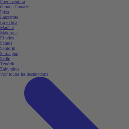
Fuerteventura
Grande Canarie
Ibiza
Lanzarote
La Palma
Madère
Majorque
Rhodes
Samos
Santorin
Sardaigne
Sicile
Ténérife
Zakynthos
Voir toutes les destinations