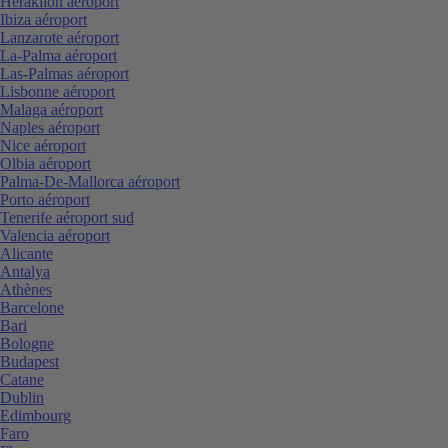
Heraklion aéroport
Ibiza aéroport
Lanzarote aéroport
La-Palma aéroport
Las-Palmas aéroport
Lisbonne aéroport
Malaga aéroport
Naples aéroport
Nice aéroport
Olbia aéroport
Palma-De-Mallorca aéroport
Porto aéroport
Tenerife aéroport sud
Valencia aéroport
Alicante
Antalya
Athènes
Barcelone
Bari
Bologne
Budapest
Catane
Dublin
Edimbourg
Faro