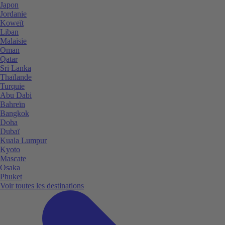
Japon
Jordanie
Koweït
Liban
Malaisie
Oman
Qatar
Sri Lanka
Thaïlande
Turquie
Abu Dabi
Bahreïn
Bangkok
Doha
Dubaï
Kuala Lumpur
Kyoto
Mascate
Osaka
Phuket
Voir toutes les destinations