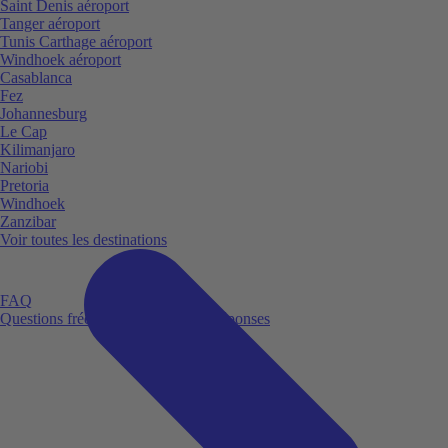
Saint Denis aéroport
Tanger aéroport
Tunis Carthage aéroport
Windhoek aéroport
Casablanca
Fez
Johannesburg
Le Cap
Kilimanjaro
Nariobi
Pretoria
Windhoek
Zanzibar
Voir toutes les destinations
FAQ
Questions fréquemment posées et réponses