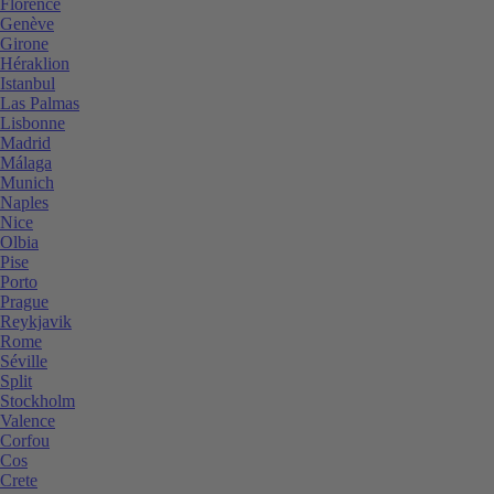
Florence
Genève
Girone
Héraklion
Istanbul
Las Palmas
Lisbonne
Madrid
Málaga
Munich
Naples
Nice
Olbia
Pise
Porto
Prague
Reykjavik
Rome
Séville
Split
Stockholm
Valence
Corfou
Cos
Crete