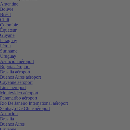
Argentine
Bolivie
Brésil
Chili
Colombie
Équateur
Guyane
Paraguay
Pérou
Suriname
Uruguay
Asuncion aéroport
Bogota aéroport
Brasilia aéroport
Buenos Aires aéroport
Cayenne aéroport
Lima aéroport
Montevideo aéroport
Paramaribo aéroport
Rio De Janeiro International aéroport
Santiago De Chile aéroport
Asuncion
Brasilia
Buenos Aires
Cayenne