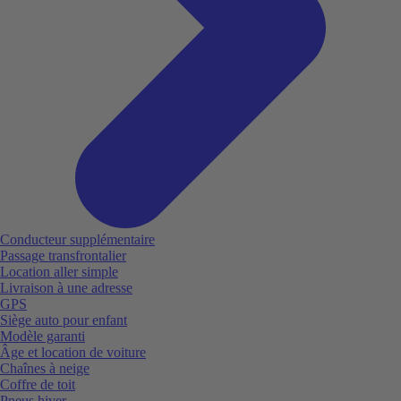
Conducteur supplémentaire
Passage transfrontalier
Location aller simple
Livraison à une adresse
GPS
Siège auto pour enfant
Modèle garanti
Âge et location de voiture
Chaînes à neige
Coffre de toit
Pneus hiver