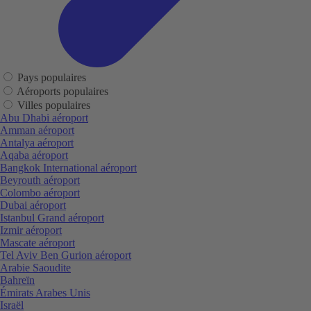
Pays populaires
Aéroports populaires
Villes populaires
Abu Dhabi aéroport
Amman aéroport
Antalya aéroport
Aqaba aéroport
Bangkok International aéroport
Beyrouth aéroport
Colombo aéroport
Dubai aéroport
Istanbul Grand aéroport
Izmir aéroport
Mascate aéroport
Tel Aviv Ben Gurion aéroport
Arabie Saoudite
Bahreïn
Émirats Arabes Unis
Israël