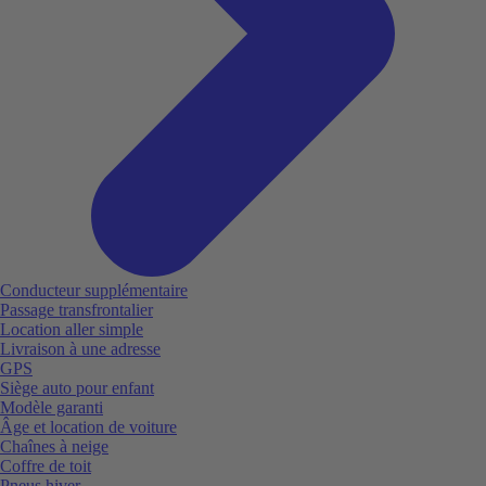
Conducteur supplémentaire
Passage transfrontalier
Location aller simple
Livraison à une adresse
GPS
Siège auto pour enfant
Modèle garanti
Âge et location de voiture
Chaînes à neige
Coffre de toit
Pneus hiver