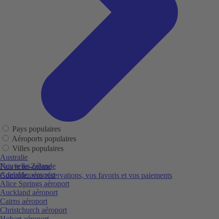
Pays populaires
Aéroports populaires
Villes populaires
Australie
Nouvelle-Zélande
Fais le toi-même
Adelaide aéroport
Contrôlez vos réservations, vos favoris et vos paiements
Alice Springs aéroport
Auckland aéroport
Cairns aéroport
Christchurch aéroport
Hobart aéroport