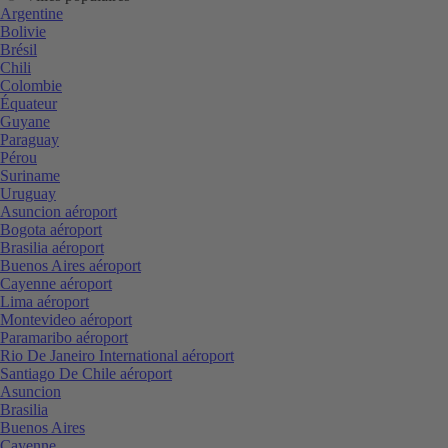
Argentine
Bolivie
Brésil
Chili
Colombie
Équateur
Guyane
Paraguay
Pérou
Suriname
Uruguay
Asuncion aéroport
Bogota aéroport
Brasilia aéroport
Buenos Aires aéroport
Cayenne aéroport
Lima aéroport
Montevideo aéroport
Paramaribo aéroport
Rio De Janeiro International aéroport
Santiago De Chile aéroport
Asuncion
Brasilia
Buenos Aires
Cayenne