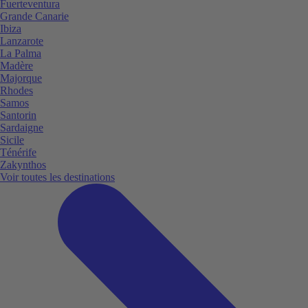
Fuerteventura
Grande Canarie
Ibiza
Lanzarote
La Palma
Madère
Majorque
Rhodes
Samos
Santorin
Sardaigne
Sicile
Ténérife
Zakynthos
Voir toutes les destinations