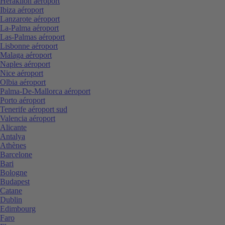
Heraklion aéroport
Ibiza aéroport
Lanzarote aéroport
La-Palma aéroport
Las-Palmas aéroport
Lisbonne aéroport
Malaga aéroport
Naples aéroport
Nice aéroport
Olbia aéroport
Palma-De-Mallorca aéroport
Porto aéroport
Tenerife aéroport sud
Valencia aéroport
Alicante
Antalya
Athènes
Barcelone
Bari
Bologne
Budapest
Catane
Dublin
Edimbourg
Faro