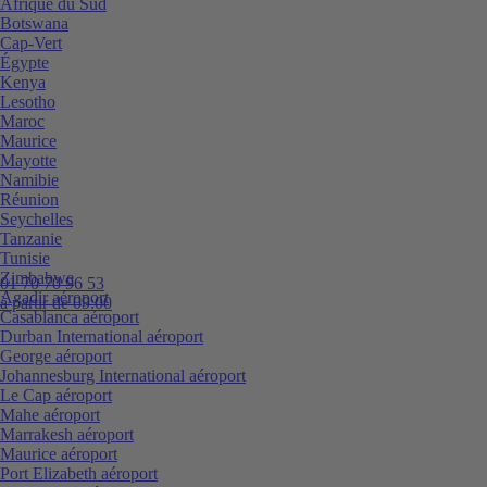
Afrique du Sud
Botswana
Cap-Vert
Égypte
Kenya
Lesotho
Maroc
Maurice
Mayotte
Namibie
Réunion
Seychelles
Tanzanie
Tunisie
Zimbabwe
01 70 70 96 53
Agadir aéroport
à partir de 09:00
Casablanca aéroport
Durban International aéroport
George aéroport
Johannesburg International aéroport
Le Cap aéroport
Mahe aéroport
Marrakesh aéroport
Maurice aéroport
Port Elizabeth aéroport