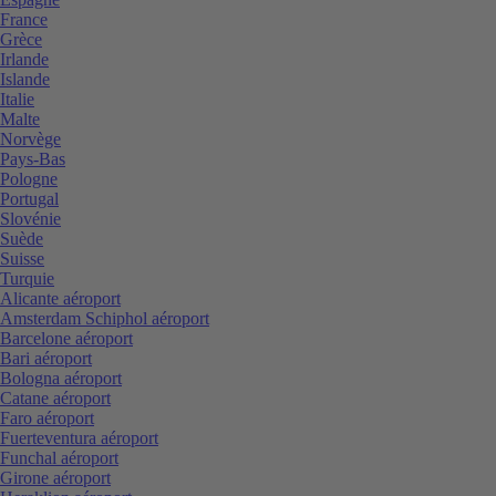
France
Grèce
Irlande
Islande
Italie
Malte
Norvège
Pays-Bas
Pologne
Portugal
Slovénie
Suède
Suisse
Turquie
Alicante aéroport
Amsterdam Schiphol aéroport
Barcelone aéroport
Bari aéroport
Bologna aéroport
Catane aéroport
Faro aéroport
Fuerteventura aéroport
Funchal aéroport
Girone aéroport