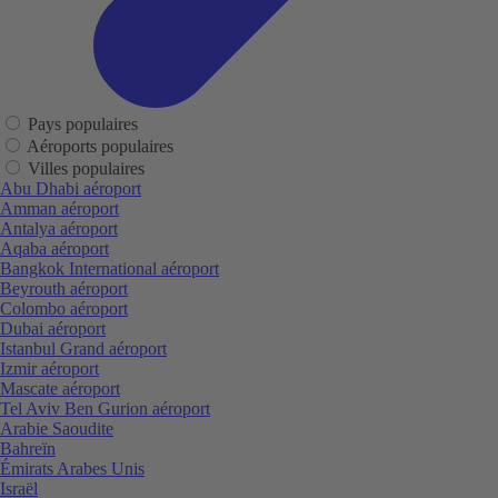
Pays populaires
Aéroports populaires
Villes populaires
Abu Dhabi aéroport
Amman aéroport
Antalya aéroport
Aqaba aéroport
Bangkok International aéroport
Beyrouth aéroport
Colombo aéroport
Dubai aéroport
Istanbul Grand aéroport
Izmir aéroport
Mascate aéroport
Tel Aviv Ben Gurion aéroport
Arabie Saoudite
Bahreïn
Émirats Arabes Unis
Israël