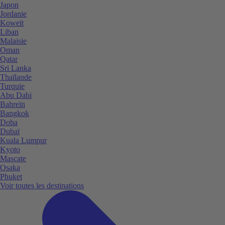
Japon
Jordanie
Koweït
Liban
Malaisie
Oman
Qatar
Sri Lanka
Thaïlande
Turquie
Abu Dabi
Bahreïn
Bangkok
Doha
Dubaï
Kuala Lumpur
Kyoto
Mascate
Osaka
Phuket
Voir toutes les destinations