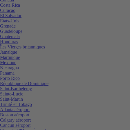
Costa Rica
Curaçao
El Salvador
Etats-Unis
Grenade
Guadeloupe
Guatemala
Honduras
Îles Vierges britanniques
Jamaïque
Martinique
Mexique
Nicaragua
Panama
Porto Rico
République de Dominique
Saint-Barthélemy
Sainte-Lucie
Saint-Martin
Trinité-et-Tobago
Atlanta aéroport
Boston aéroport
Calgary aéroport
Cancun aéroport