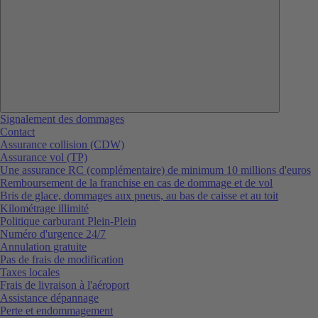
Signalement des dommages
Contact
Assurance collision (CDW)
Assurance vol (TP)
Une assurance RC (complémentaire) de minimum 10 millions d'euros
Remboursement de la franchise en cas de dommage et de vol
Bris de glace, dommages aux pneus, au bas de caisse et au toit
Kilométrage illimité
Politique carburant Plein-Plein
Numéro d'urgence 24/7
Annulation gratuite
Pas de frais de modification
Taxes locales
Frais de livraison à l'aéroport
Assistance dépannage
Perte et endommagement