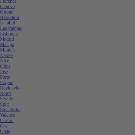
Florence
Genève
Girone
Héraklion
Istanbul
Las Palmas
Lisbonne
Madrid
Málaga
Munich
Naples
Nice
Olbia
Pise
Porto
Prague
Reykjavik
Rome
Séville
Split
Stockholm
Valence
Corfou
Cos
Crete