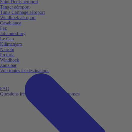
Saint Denis aéroport
Tanger aéroport
Tunis Carthage aéroport
Windhoek aéroport
Casablanca
Fez
Johannesburg
Le Cap
Kilimanjaro
Nariobi
Pretoria
Windhoek
Zanzibar
Voir toutes les destinations
FAQ
Questions fréquemment posées et réponses