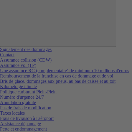
Signalement des dommages
Contact
Assurance collision (CDW)
Assurance vol (TP)
Une assurance RC (complémentaire) de minimum 10 millions d'euros
Remboursement de la franchise en cas de dommage et de vol
Bris de glace, dommages aux pneus, au bas de caisse et au toit
Kilométrage illimité
Politique carburant Plein-Plein
Numéro d'urgence 24/7
Annulation gratuite
Pas de frais de modification
Taxes locales
Frais de livraison à l'aéroport
Assistance dépannage
Perte et endommagement