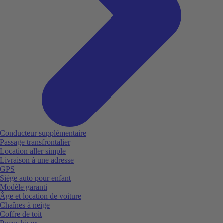
Conducteur supplémentaire
Passage transfrontalier
Location aller simple
Livraison à une adresse
GPS
Siège auto pour enfant
Modèle garanti
Âge et location de voiture
Chaînes à neige
Coffre de toit
Pneus hiver