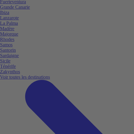
Fuerteventura
Grande Canarie
Ibiza
Lanzarote
La Palma
Madère
Majorque
Rhodes
Samos
Santorin
Sardaigne
Sicile
Ténérife
Zakynthos
Voir toutes les destinations