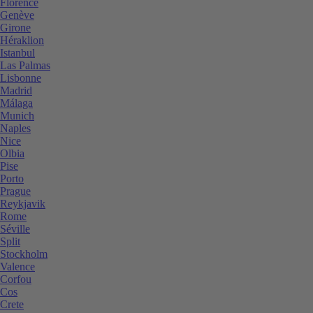
Florence
Genève
Girone
Héraklion
Istanbul
Las Palmas
Lisbonne
Madrid
Málaga
Munich
Naples
Nice
Olbia
Pise
Porto
Prague
Reykjavik
Rome
Séville
Split
Stockholm
Valence
Corfou
Cos
Crete