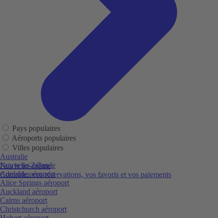
Pays populaires
Aéroports populaires
Villes populaires
Australie
Nouvelle-Zélande
Fais le toi-même
Adelaide aéroport
Contrôlez vos réservations, vos favoris et vos paiements
Alice Springs aéroport
Auckland aéroport
Cairns aéroport
Christchurch aéroport
Hobart aéroport