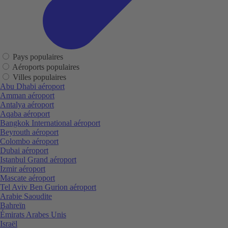
Pays populaires
Aéroports populaires
Villes populaires
Abu Dhabi aéroport
Amman aéroport
Antalya aéroport
Aqaba aéroport
Bangkok International aéroport
Beyrouth aéroport
Colombo aéroport
Dubai aéroport
Istanbul Grand aéroport
Izmir aéroport
Mascate aéroport
Tel Aviv Ben Gurion aéroport
Arabie Saoudite
Bahreïn
Émirats Arabes Unis
Israël