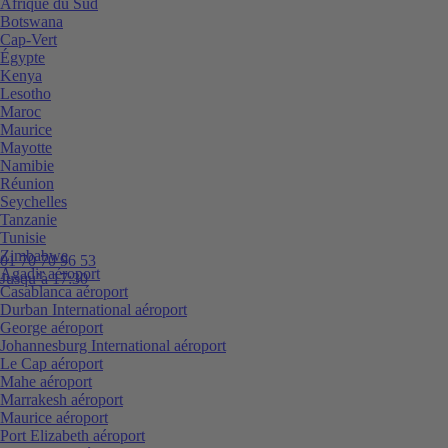
Afrique du Sud
Botswana
Cap-Vert
Égypte
Kenya
Lesotho
Maroc
Maurice
Mayotte
Namibie
Réunion
Seychelles
Tanzanie
Tunisie
Zimbabwe
01 70 70 96 53
Agadir aéroport
Jusqu’à 17:30
Casablanca aéroport
Durban International aéroport
George aéroport
Johannesburg International aéroport
Le Cap aéroport
Mahe aéroport
Marrakesh aéroport
Maurice aéroport
Port Elizabeth aéroport