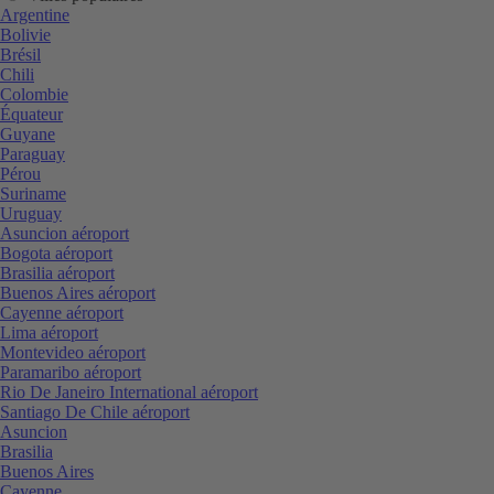
Argentine
Bolivie
Brésil
Chili
Colombie
Équateur
Guyane
Paraguay
Pérou
Suriname
Uruguay
Asuncion aéroport
Bogota aéroport
Brasilia aéroport
Buenos Aires aéroport
Cayenne aéroport
Lima aéroport
Montevideo aéroport
Paramaribo aéroport
Rio De Janeiro International aéroport
Santiago De Chile aéroport
Asuncion
Brasilia
Buenos Aires
Cayenne