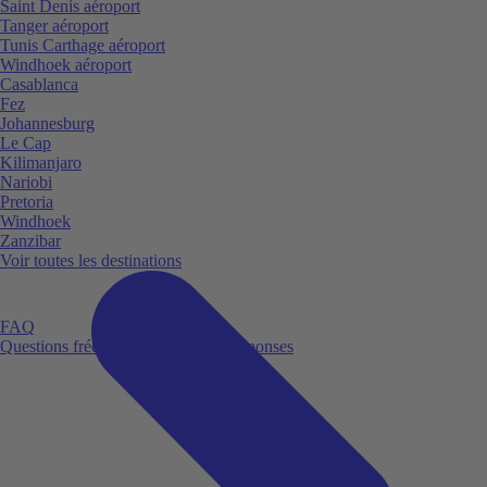
Saint Denis aéroport
Tanger aéroport
Tunis Carthage aéroport
Windhoek aéroport
Casablanca
Fez
Johannesburg
Le Cap
Kilimanjaro
Nariobi
Pretoria
Windhoek
Zanzibar
Voir toutes les destinations
FAQ
Questions fréquemment posées et réponses