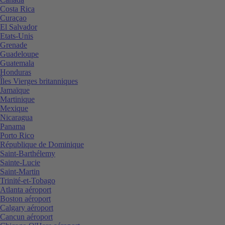
Costa Rica
Curaçao
El Salvador
Etats-Unis
Grenade
Guadeloupe
Guatemala
Honduras
Îles Vierges britanniques
Jamaïque
Martinique
Mexique
Nicaragua
Panama
Porto Rico
République de Dominique
Saint-Barthélemy
Sainte-Lucie
Saint-Martin
Trinité-et-Tobago
Atlanta aéroport
Boston aéroport
Calgary aéroport
Cancun aéroport