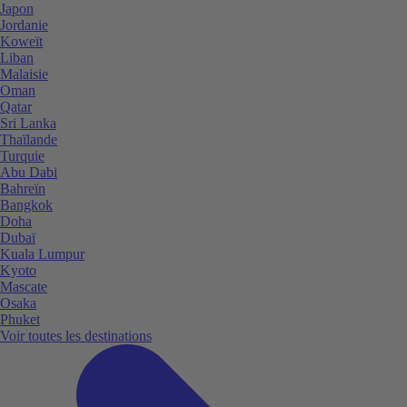
Japon
Jordanie
Koweït
Liban
Malaisie
Oman
Qatar
Sri Lanka
Thaïlande
Turquie
Abu Dabi
Bahreïn
Bangkok
Doha
Dubaï
Kuala Lumpur
Kyoto
Mascate
Osaka
Phuket
Voir toutes les destinations