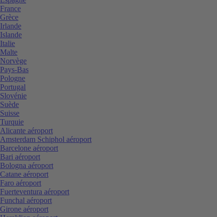
France
Grèce
Irlande
Islande
Italie
Malte
Norvège
Pays-Bas
Pologne
Portugal
Slovénie
Suède
Suisse
Turquie
Alicante aéroport
Amsterdam Schiphol aéroport
Barcelone aéroport
Bari aéroport
Bologna aéroport
Catane aéroport
Faro aéroport
Fuerteventura aéroport
Funchal aéroport
Girone aéroport