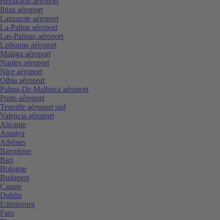
Heraklion aéroport
Ibiza aéroport
Lanzarote aéroport
La-Palma aéroport
Las-Palmas aéroport
Lisbonne aéroport
Malaga aéroport
Naples aéroport
Nice aéroport
Olbia aéroport
Palma-De-Mallorca aéroport
Porto aéroport
Tenerife aéroport sud
Valencia aéroport
Alicante
Antalya
Athènes
Barcelone
Bari
Bologne
Budapest
Catane
Dublin
Edimbourg
Faro