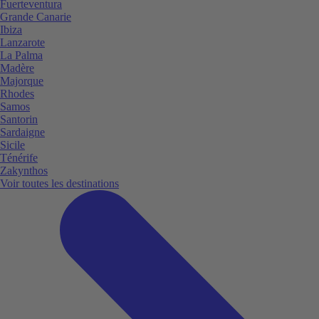
Fuerteventura
Grande Canarie
Ibiza
Lanzarote
La Palma
Madère
Majorque
Rhodes
Samos
Santorin
Sardaigne
Sicile
Ténérife
Zakynthos
Voir toutes les destinations