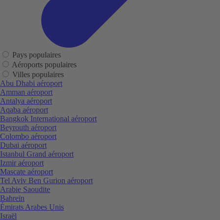
Pays populaires
Aéroports populaires
Villes populaires
Abu Dhabi aéroport
Amman aéroport
Antalya aéroport
Aqaba aéroport
Bangkok International aéroport
Beyrouth aéroport
Colombo aéroport
Dubai aéroport
Istanbul Grand aéroport
Izmir aéroport
Mascate aéroport
Tel Aviv Ben Gurion aéroport
Arabie Saoudite
Bahreïn
Émirats Arabes Unis
Israël