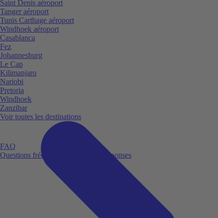
Saint Denis aéroport
Tanger aéroport
Tunis Carthage aéroport
Windhoek aéroport
Casablanca
Fez
Johannesburg
Le Cap
Kilimanjaro
Nariobi
Pretoria
Windhoek
Zanzibar
Voir toutes les destinations
FAQ
Questions fréquemment posées et réponses