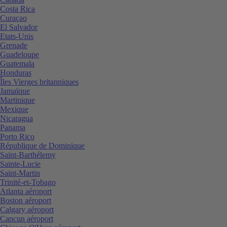
Costa Rica
Curaçao
El Salvador
Etats-Unis
Grenade
Guadeloupe
Guatemala
Honduras
Îles Vierges britanniques
Jamaïque
Martinique
Mexique
Nicaragua
Panama
Porto Rico
République de Dominique
Saint-Barthélemy
Sainte-Lucie
Saint-Martin
Trinité-et-Tobago
Atlanta aéroport
Boston aéroport
Calgary aéroport
Cancun aéroport