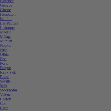
Florence
Genève
Girone
Héraklion
Istanbul
Las Palmas
Lisbonne
Madrid
Málaga
Munich
Naples
Nice
Olbia
Pise
Porto
Prague
Reykjavik
Rome
Séville
Split
Stockholm
Valence
Corfou
Cos
Crete