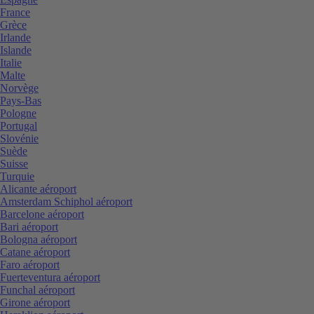
France
Grèce
Irlande
Islande
Italie
Malte
Norvège
Pays-Bas
Pologne
Portugal
Slovénie
Suède
Suisse
Turquie
Alicante aéroport
Amsterdam Schiphol aéroport
Barcelone aéroport
Bari aéroport
Bologna aéroport
Catane aéroport
Faro aéroport
Fuerteventura aéroport
Funchal aéroport
Girone aéroport