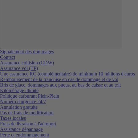
Signalement des dommages
Contact
Assurance collision (CDW)
Assurance vol (TP)
Une assurance RC (complémentaire) de minimum 10 millions d'euros
Remboursement de la franchise en cas de dommage et de vol
Bris de glace, dommages aux pneus, au bas de caisse et au toit
Kilométrage illimité
Politique carburant Plein-Plein
Numéro d'urgence 24/7
Annulation gratuite
Pas de frais de modification
Taxes locales
Frais de livraison à l'aéroport
Assistance dépannage
Perte et endommagement