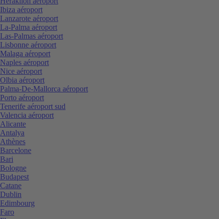
Heraklion aéroport
Ibiza aéroport
Lanzarote aéroport
La-Palma aéroport
Las-Palmas aéroport
Lisbonne aéroport
Malaga aéroport
Naples aéroport
Nice aéroport
Olbia aéroport
Palma-De-Mallorca aéroport
Porto aéroport
Tenerife aéroport sud
Valencia aéroport
Alicante
Antalya
Athènes
Barcelone
Bari
Bologne
Budapest
Catane
Dublin
Edimbourg
Faro