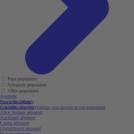
Pays populaires
Aéroports populaires
Villes populaires
Australie
Nouvelle-Zélande
Fais le toi-même
Adelaide aéroport
Contrôlez vos réservations, vos favoris et vos paiements
Alice Springs aéroport
Auckland aéroport
Cairns aéroport
Christchurch aéroport
Hobart aéroport