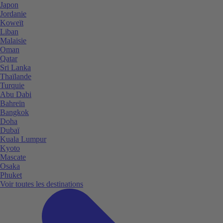
Japon
Jordanie
Koweït
Liban
Malaisie
Oman
Qatar
Sri Lanka
Thaïlande
Turquie
Abu Dabi
Bahreïn
Bangkok
Doha
Dubaï
Kuala Lumpur
Kyoto
Mascate
Osaka
Phuket
Voir toutes les destinations