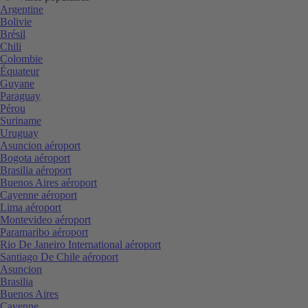
Argentine
Bolivie
Brésil
Chili
Colombie
Équateur
Guyane
Paraguay
Pérou
Suriname
Uruguay
Asuncion aéroport
Bogota aéroport
Brasilia aéroport
Buenos Aires aéroport
Cayenne aéroport
Lima aéroport
Montevideo aéroport
Paramaribo aéroport
Rio De Janeiro International aéroport
Santiago De Chile aéroport
Asuncion
Brasilia
Buenos Aires
Cayenne