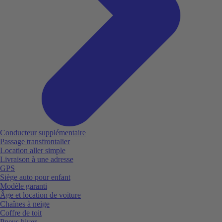
Conducteur supplémentaire
Passage transfrontalier
Location aller simple
Livraison à une adresse
GPS
Siège auto pour enfant
Modèle garanti
Âge et location de voiture
Chaînes à neige
Coffre de toit
Pneus hiver