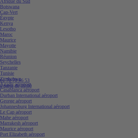
Afrique du Sud
Botswana
Cap-Vert
Égypte
Kenya
Lesotho
Maroc
Maurice
Mayotte
Namibie
Réunion
Seychelles
Tanzanie
Tunisie
Zimbabwe
01 70 70 96 53
Agadir aéroport
à partir de 09:00
Casablanca aéroport
Durban International aéroport
George aéroport
Johannesburg International aéroport
Le Cap aéroport
Mahe aéroport
Marrakesh aéroport
Maurice aéroport
Port Elizabeth aéroport