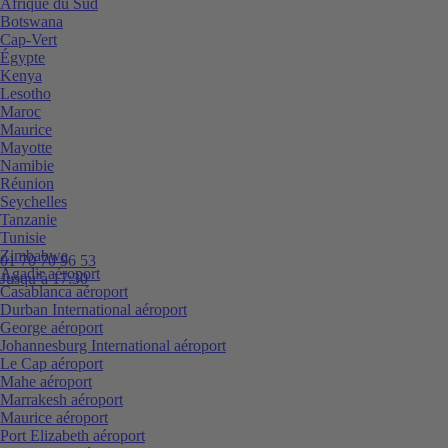
Afrique du Sud
Botswana
Cap-Vert
Égypte
Kenya
Lesotho
Maroc
Maurice
Mayotte
Namibie
Réunion
Seychelles
Tanzanie
Tunisie
Zimbabwe
01 70 70 96 53
Agadir aéroport
Jusqu’à 17:30
Casablanca aéroport
Durban International aéroport
George aéroport
Johannesburg International aéroport
Le Cap aéroport
Mahe aéroport
Marrakesh aéroport
Maurice aéroport
Port Elizabeth aéroport