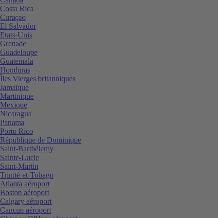
Costa Rica
Curaçao
El Salvador
Etats-Unis
Grenade
Guadeloupe
Guatemala
Honduras
Îles Vierges britanniques
Jamaïque
Martinique
Mexique
Nicaragua
Panama
Porto Rico
République de Dominique
Saint-Barthélemy
Sainte-Lucie
Saint-Martin
Trinité-et-Tobago
Atlanta aéroport
Boston aéroport
Calgary aéroport
Cancun aéroport