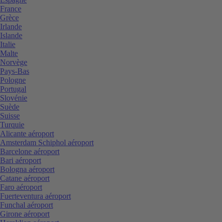
France
Grèce
Irlande
Islande
Italie
Malte
Norvège
Pays-Bas
Pologne
Portugal
Slovénie
Suède
Suisse
Turquie
Alicante aéroport
Amsterdam Schiphol aéroport
Barcelone aéroport
Bari aéroport
Bologna aéroport
Catane aéroport
Faro aéroport
Fuerteventura aéroport
Funchal aéroport
Girone aéroport