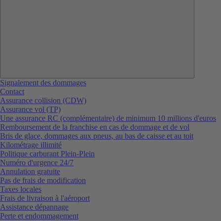
Signalement des dommages
Contact
Assurance collision (CDW)
Assurance vol (TP)
Une assurance RC (complémentaire) de minimum 10 millions d'euros
Remboursement de la franchise en cas de dommage et de vol
Bris de glace, dommages aux pneus, au bas de caisse et au toit
Kilométrage illimité
Politique carburant Plein-Plein
Numéro d'urgence 24/7
Annulation gratuite
Pas de frais de modification
Taxes locales
Frais de livraison à l'aéroport
Assistance dépannage
Perte et endommagement