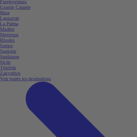
Fuerteventura
Grande Canarie
Ibiza
Lanzarote
La Palma
Madère
Majorque
Rhodes
Samos
Santorin
Sardaigne
Sicile
Ténérife
Zakynthos
Voir toutes les destinations