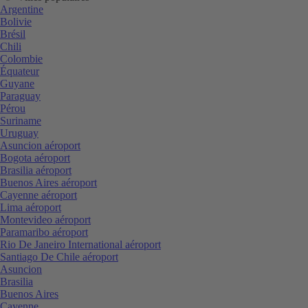
Argentine
Bolivie
Brésil
Chili
Colombie
Équateur
Guyane
Paraguay
Pérou
Suriname
Uruguay
Asuncion aéroport
Bogota aéroport
Brasilia aéroport
Buenos Aires aéroport
Cayenne aéroport
Lima aéroport
Montevideo aéroport
Paramaribo aéroport
Rio De Janeiro International aéroport
Santiago De Chile aéroport
Asuncion
Brasilia
Buenos Aires
Cayenne