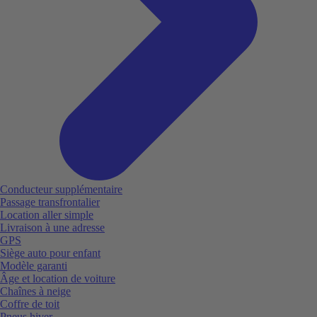
Conducteur supplémentaire
Passage transfrontalier
Location aller simple
Livraison à une adresse
GPS
Siège auto pour enfant
Modèle garanti
Âge et location de voiture
Chaînes à neige
Coffre de toit
Pneus hiver