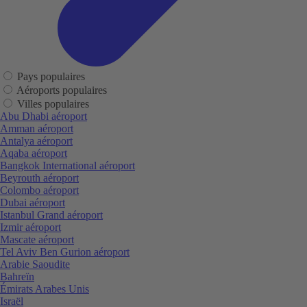
Pays populaires
Aéroports populaires
Villes populaires
Abu Dhabi aéroport
Amman aéroport
Antalya aéroport
Aqaba aéroport
Bangkok International aéroport
Beyrouth aéroport
Colombo aéroport
Dubai aéroport
Istanbul Grand aéroport
Izmir aéroport
Mascate aéroport
Tel Aviv Ben Gurion aéroport
Arabie Saoudite
Bahreïn
Émirats Arabes Unis
Israël