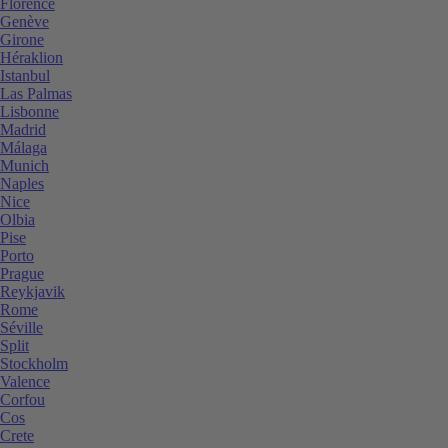
Florence
Genève
Girone
Héraklion
Istanbul
Las Palmas
Lisbonne
Madrid
Málaga
Munich
Naples
Nice
Olbia
Pise
Porto
Prague
Reykjavik
Rome
Séville
Split
Stockholm
Valence
Corfou
Cos
Crete