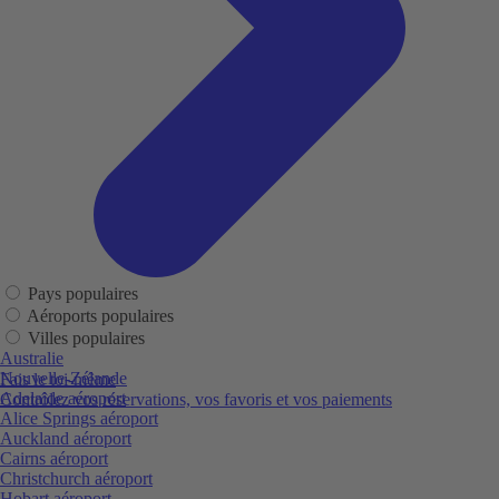
Pays populaires
Aéroports populaires
Villes populaires
Australie
Nouvelle-Zélande
Fais le toi-même
Adelaide aéroport
Contrôlez vos réservations, vos favoris et vos paiements
Alice Springs aéroport
Auckland aéroport
Cairns aéroport
Christchurch aéroport
Hobart aéroport