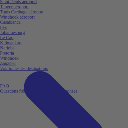
Saint Denis aéroport
Tanger aéroport
Tunis Carthage aéroport
Windhoek aéroport
Casablanca
Fez
Johannesburg
Le Cap
Kilimanjaro
Nariobi
Pretoria
Windhoek
Zanzibar
Voir toutes les destinations
FAQ
Questions fréquemment posées et réponses