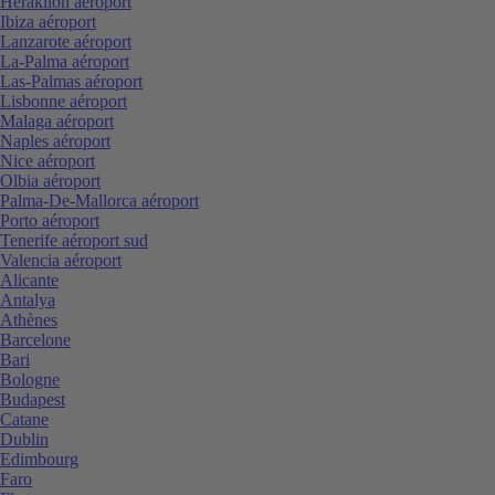
Heraklion aéroport
Ibiza aéroport
Lanzarote aéroport
La-Palma aéroport
Las-Palmas aéroport
Lisbonne aéroport
Malaga aéroport
Naples aéroport
Nice aéroport
Olbia aéroport
Palma-De-Mallorca aéroport
Porto aéroport
Tenerife aéroport sud
Valencia aéroport
Alicante
Antalya
Athènes
Barcelone
Bari
Bologne
Budapest
Catane
Dublin
Edimbourg
Faro