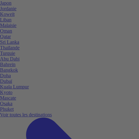
Japon
Jordanie
Koweït
Liban
Malaisie
Oman
Qatar
Sri Lanka
Thaïlande
Turquie
Abu Dabi
Bahreïn
Bangkok
Doha
Dubaï
Kuala Lumpur
Kyoto
Mascate
Osaka
Phuket
Voir toutes les destinations