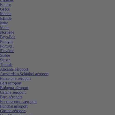
France
Grèce
Irlande
Islande
Italie
Malte
Norvège
Pays-Bas
Pologne
Portugal
Slovénie
Suède
Suisse
Turquie
Alicante aéroport
Amsterdam Schiphol aéroport
Barcelone aéroport
Bari aéroport
Bologna aéroport
Catane aéroport
Faro aéroport
Fuerteventura aéroport
Funchal aéroport
Girone aéroport