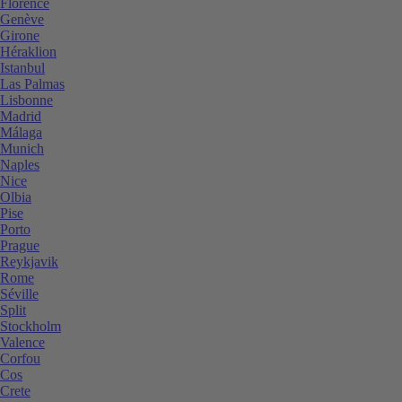
Florence
Genève
Girone
Héraklion
Istanbul
Las Palmas
Lisbonne
Madrid
Málaga
Munich
Naples
Nice
Olbia
Pise
Porto
Prague
Reykjavik
Rome
Séville
Split
Stockholm
Valence
Corfou
Cos
Crete