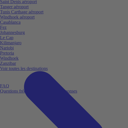
Saint Denis aéroport
Tanger aéroport
Tunis Carthage aéroport
Windhoek aéroport
Casablanca
Fez
Johannesburg
Le Cap
Kilimanjaro
Nariobi
Pretoria
Windhoek
Zanzibar
Voir toutes les destinations
FAQ
Questions fréquemment posées et réponses