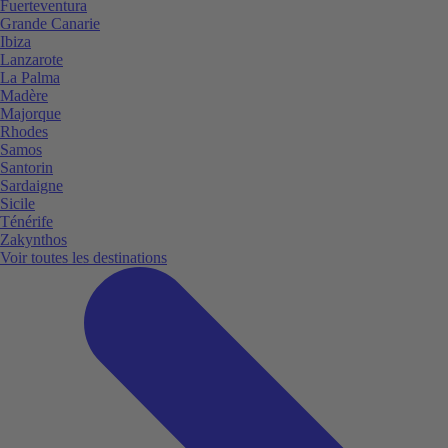
Fuerteventura
Grande Canarie
Ibiza
Lanzarote
La Palma
Madère
Majorque
Rhodes
Samos
Santorin
Sardaigne
Sicile
Ténérife
Zakynthos
Voir toutes les destinations