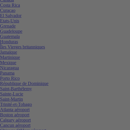
Costa Rica
Curaçao
El Salvador
Etats-Unis
Grenade
Guadeloupe
Guatemala
Honduras
Îles Vierges britanniques
Jamaïque
Martinique
Mexique
Nicaragua
Panama
Porto Rico
République de Dominique
Saint-Barthélemy
Sainte-Lucie
Saint-Martin
Trinité-et-Tobago
Atlanta aéroport
Boston aéroport
Calgary aéroport
Cancun aéroport