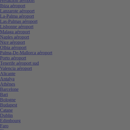
Heraklion aéroport
Ibiza aéroport
Lanzarote aéroport
La-Palma aéroport
Las-Palmas aéroport
Lisbonne aéroport
Malaga aéroport
Naples aéroport
Nice aéroport
Olbia aéroport
Palma-De-Mallorca aéroport
Porto aéroport
Tenerife aéroport sud
Valencia aéroport
Alicante
Antalya
Athènes
Barcelone
Bari
Bologne
Budapest
Catane
Dublin
Edimbourg
Faro