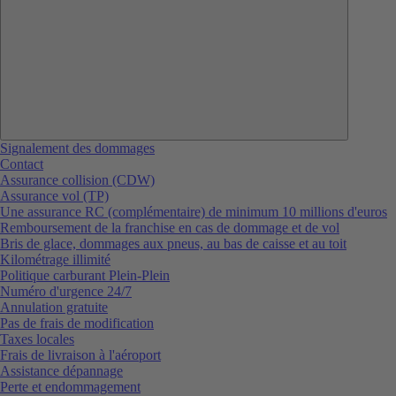
Signalement des dommages
Contact
Assurance collision (CDW)
Assurance vol (TP)
Une assurance RC (complémentaire) de minimum 10 millions d'euros
Remboursement de la franchise en cas de dommage et de vol
Bris de glace, dommages aux pneus, au bas de caisse et au toit
Kilométrage illimité
Politique carburant Plein-Plein
Numéro d'urgence 24/7
Annulation gratuite
Pas de frais de modification
Taxes locales
Frais de livraison à l'aéroport
Assistance dépannage
Perte et endommagement