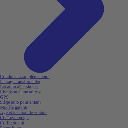
Conducteur supplémentaire
Passage transfrontalier
Location aller simple
Livraison à une adresse
GPS
Siège auto pour enfant
Modèle garanti
Âge et location de voiture
Chaînes à neige
Coffre de toit
Pneus hiver