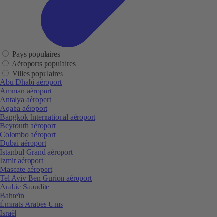
Pays populaires
Aéroports populaires
Villes populaires
Abu Dhabi aéroport
Amman aéroport
Antalya aéroport
Aqaba aéroport
Bangkok International aéroport
Beyrouth aéroport
Colombo aéroport
Dubai aéroport
Istanbul Grand aéroport
Izmir aéroport
Mascate aéroport
Tel Aviv Ben Gurion aéroport
Arabie Saoudite
Bahreïn
Émirats Arabes Unis
Israël