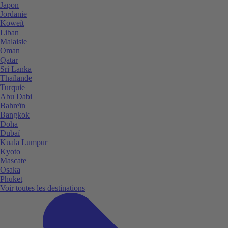
Japon
Jordanie
Koweït
Liban
Malaisie
Oman
Qatar
Sri Lanka
Thaïlande
Turquie
Abu Dabi
Bahreïn
Bangkok
Doha
Dubaï
Kuala Lumpur
Kyoto
Mascate
Osaka
Phuket
Voir toutes les destinations