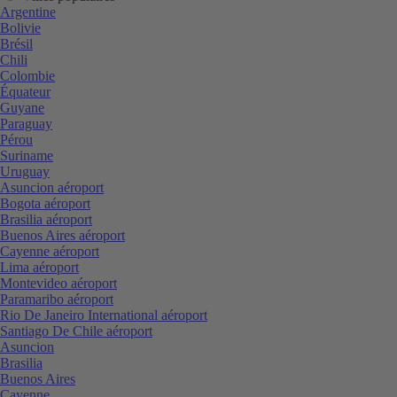
Argentine
Bolivie
Brésil
Chili
Colombie
Équateur
Guyane
Paraguay
Pérou
Suriname
Uruguay
Asuncion aéroport
Bogota aéroport
Brasilia aéroport
Buenos Aires aéroport
Cayenne aéroport
Lima aéroport
Montevideo aéroport
Paramaribo aéroport
Rio De Janeiro International aéroport
Santiago De Chile aéroport
Asuncion
Brasilia
Buenos Aires
Cayenne