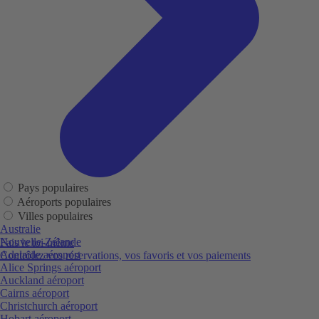
Pays populaires
Aéroports populaires
Villes populaires
Australie
Nouvelle-Zélande
Fais le toi-même
Adelaide aéroport
Contrôlez vos réservations, vos favoris et vos paiements
Alice Springs aéroport
Auckland aéroport
Cairns aéroport
Christchurch aéroport
Hobart aéroport