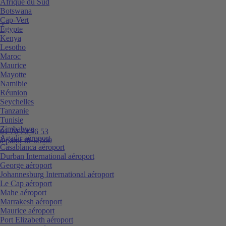
Afrique du Sud
Botswana
Cap-Vert
Égypte
Kenya
Lesotho
Maroc
Maurice
Mayotte
Namibie
Réunion
Seychelles
Tanzanie
Tunisie
Zimbabwe
01 70 70 96 53
Agadir aéroport
à partir de 09:00
Casablanca aéroport
Durban International aéroport
George aéroport
Johannesburg International aéroport
Le Cap aéroport
Mahe aéroport
Marrakesh aéroport
Maurice aéroport
Port Elizabeth aéroport