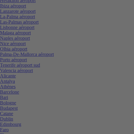
Heraklion aéroport
Ibiza aéroport
Lanzarote aéroport
La-Palma aéroport
Las-Palmas aéroport
Lisbonne aéroport
Malaga aéroport
Naples aéroport
Nice aéroport
Olbia aéroport
Palma-De-Mallorca aéroport
Porto aéroport
Tenerife aéroport sud
Valencia aéroport
Alicante
Antalya
Athènes
Barcelone
Bari
Bologne
Budapest
Catane
Dublin
Edimbourg
Faro