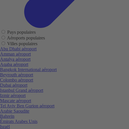
Pays populaires
Aéroports populaires
Villes populaires
Abu Dhabi aéroport
Amman aéroport
Antalya aéroport
Aqaba aéroport
Bangkok International aéroport
Beyrouth aéroport
Colombo aéroport
Dubai aéroport
Istanbul Grand aéroport
Izmir aéroport
Mascate aéroport
Tel Aviv Ben Gurion aéroport
Arabie Saoudite
Bahreïn
Émirats Arabes Unis
Israël