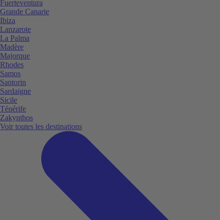
Fuerteventura
Grande Canarie
Ibiza
Lanzarote
La Palma
Madère
Majorque
Rhodes
Samos
Santorin
Sardaigne
Sicile
Ténérife
Zakynthos
Voir toutes les destinations