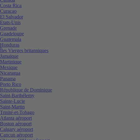
Costa Rica
Curaçao
El Salvador
Etats-Unis
Grenade
Guadeloupe
Guatemala
Honduras
Îles Vierges britanniques
Jamaïque
Martinique
Mexique
Nicaragua
Panama
Porto Rico
République de Dominique
Saint-Barthélemy
Sainte-Lucie
Saint-Martin
Trinité-et-Tobago
Atlanta aéroport
Boston aéroport
Calgary aéroport
Cancun aéroport