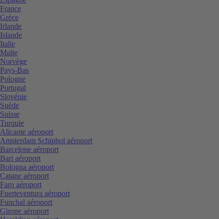
France
Grèce
Irlande
Islande
Italie
Malte
Norvège
Pays-Bas
Pologne
Portugal
Slovénie
Suède
Suisse
Turquie
Alicante aéroport
Amsterdam Schiphol aéroport
Barcelone aéroport
Bari aéroport
Bologna aéroport
Catane aéroport
Faro aéroport
Fuerteventura aéroport
Funchal aéroport
Girone aéroport