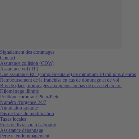
Signalement des dommages
Contact
Assurance collision (CDW)
Assurance vol (TP)
Une assurance RC (complémentaire) de minimum 10 millions d'euros
Remboursement de la franchise en cas de dommage et de vol
Bris de glace, dommages aux pneus, au bas de caisse et au toit
Kilométrage illimité
Politique carburant Plein-Plein
Numéro d'urgence 24/7
Annulation gratuite
Pas de frais de modification
Taxes locales
Frais de livraison à l'aéroport
Assistance dépannage
Perte et endommagement