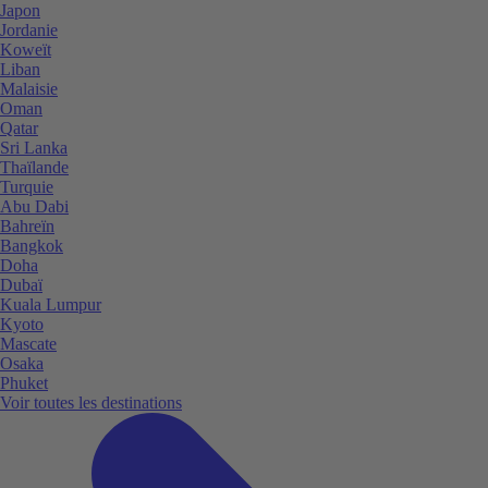
Japon
Jordanie
Koweït
Liban
Malaisie
Oman
Qatar
Sri Lanka
Thaïlande
Turquie
Abu Dabi
Bahreïn
Bangkok
Doha
Dubaï
Kuala Lumpur
Kyoto
Mascate
Osaka
Phuket
Voir toutes les destinations