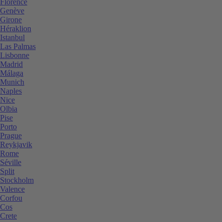
Florence
Genève
Girone
Héraklion
Istanbul
Las Palmas
Lisbonne
Madrid
Málaga
Munich
Naples
Nice
Olbia
Pise
Porto
Prague
Reykjavik
Rome
Séville
Split
Stockholm
Valence
Corfou
Cos
Crete