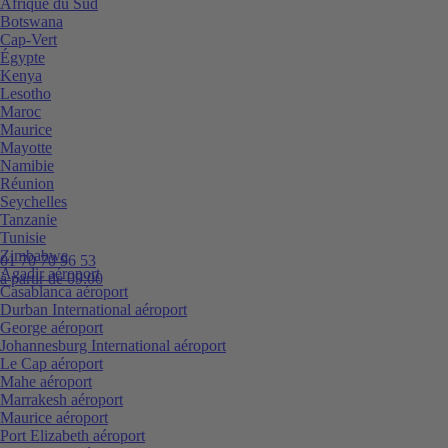
Afrique du Sud
Botswana
Cap-Vert
Égypte
Kenya
Lesotho
Maroc
Maurice
Mayotte
Namibie
Réunion
Seychelles
Tanzanie
Tunisie
Zimbabwe
01 70 70 96 53
Agadir aéroport
à partir de 09:00
Casablanca aéroport
Durban International aéroport
George aéroport
Johannesburg International aéroport
Le Cap aéroport
Mahe aéroport
Marrakesh aéroport
Maurice aéroport
Port Elizabeth aéroport