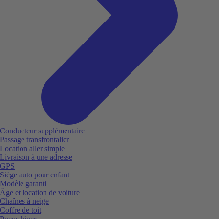
Conducteur supplémentaire
Passage transfrontalier
Location aller simple
Livraison à une adresse
GPS
Siège auto pour enfant
Modèle garanti
Âge et location de voiture
Chaînes à neige
Coffre de toit
Pneus hiver