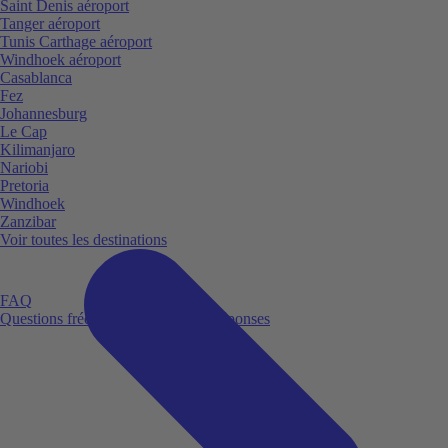
Saint Denis aéroport
Tanger aéroport
Tunis Carthage aéroport
Windhoek aéroport
Casablanca
Fez
Johannesburg
Le Cap
Kilimanjaro
Nariobi
Pretoria
Windhoek
Zanzibar
Voir toutes les destinations
FAQ
Questions fréquemment posées et réponses