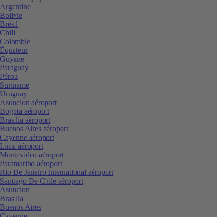
Argentine
Bolivie
Brésil
Chili
Colombie
Équateur
Guyane
Paraguay
Pérou
Suriname
Uruguay
Asuncion aéroport
Bogota aéroport
Brasilia aéroport
Buenos Aires aéroport
Cayenne aéroport
Lima aéroport
Montevideo aéroport
Paramaribo aéroport
Rio De Janeiro International aéroport
Santiago De Chile aéroport
Asuncion
Brasilia
Buenos Aires
Cayenne