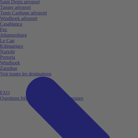
Saint Denis aéroport
Tanger aéroport
Tunis Carthage aéroport
Windhoek aéroport
Casablanca
Fez
Johannesburg
Le Cap
Kilimanjaro
Nariobi
Pretoria
Windhoek
Zanzibar
Voir toutes les destinations
FAQ
Questions fréquemment posées et réponses