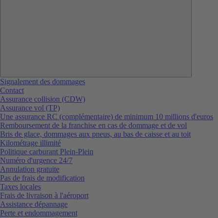
Signalement des dommages
Contact
Assurance collision (CDW)
Assurance vol (TP)
Une assurance RC (complémentaire) de minimum 10 millions d'euros
Remboursement de la franchise en cas de dommage et de vol
Bris de glace, dommages aux pneus, au bas de caisse et au toit
Kilométrage illimité
Politique carburant Plein-Plein
Numéro d'urgence 24/7
Annulation gratuite
Pas de frais de modification
Taxes locales
Frais de livraison à l'aéroport
Assistance dépannage
Perte et endommagement