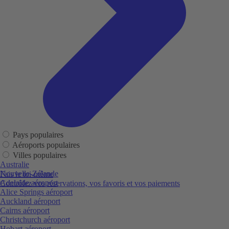
Pays populaires
Aéroports populaires
Villes populaires
Australie
Nouvelle-Zélande
Fais le toi-même
Adelaide aéroport
Contrôlez vos réservations, vos favoris et vos paiements
Alice Springs aéroport
Auckland aéroport
Cairns aéroport
Christchurch aéroport
Hobart aéroport