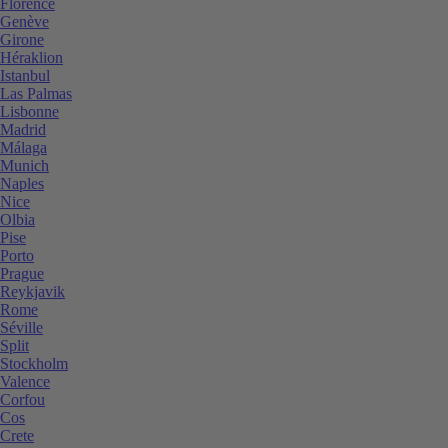
Florence
Genève
Girone
Héraklion
Istanbul
Las Palmas
Lisbonne
Madrid
Málaga
Munich
Naples
Nice
Olbia
Pise
Porto
Prague
Reykjavik
Rome
Séville
Split
Stockholm
Valence
Corfou
Cos
Crete