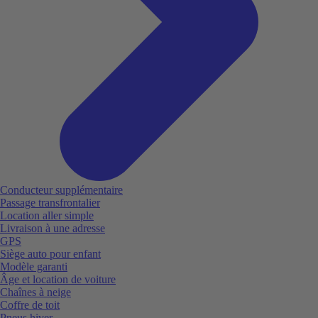
Conducteur supplémentaire
Passage transfrontalier
Location aller simple
Livraison à une adresse
GPS
Siège auto pour enfant
Modèle garanti
Âge et location de voiture
Chaînes à neige
Coffre de toit
Pneus hiver