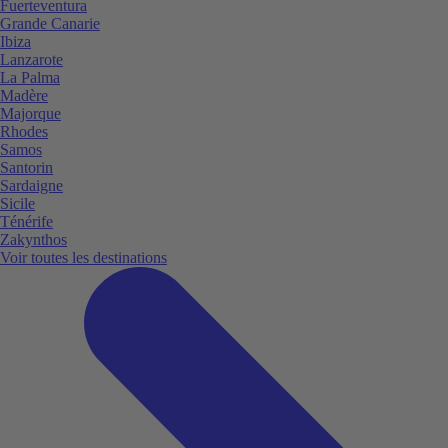
Fuerteventura
Grande Canarie
Ibiza
Lanzarote
La Palma
Madère
Majorque
Rhodes
Samos
Santorin
Sardaigne
Sicile
Ténérife
Zakynthos
Voir toutes les destinations