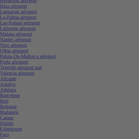
Heraklion aéroport
Ibiza aéroport
Lanzarote aéroport
La-Palma aéroport
Las-Palmas aéroport
Lisbonne aéroport
Malaga aéroport
Naples aéroport
Nice aéroport
Olbia aéroport
Palma-De-Mallorca aéroport
Porto aéroport
Tenerife aéroport sud
Valencia aéroport
Alicante
Antalya
Athènes
Barcelone
Bari
Bologne
Budapest
Catane
Dublin
Edimbourg
Faro