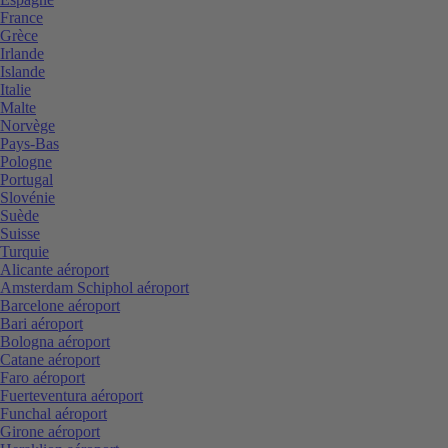
France
Grèce
Irlande
Islande
Italie
Malte
Norvège
Pays-Bas
Pologne
Portugal
Slovénie
Suède
Suisse
Turquie
Alicante aéroport
Amsterdam Schiphol aéroport
Barcelone aéroport
Bari aéroport
Bologna aéroport
Catane aéroport
Faro aéroport
Fuerteventura aéroport
Funchal aéroport
Girone aéroport