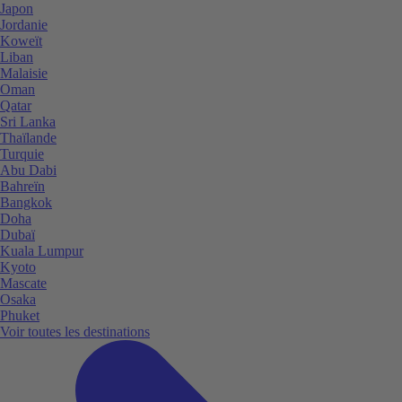
Japon
Jordanie
Koweït
Liban
Malaisie
Oman
Qatar
Sri Lanka
Thaïlande
Turquie
Abu Dabi
Bahreïn
Bangkok
Doha
Dubaï
Kuala Lumpur
Kyoto
Mascate
Osaka
Phuket
Voir toutes les destinations