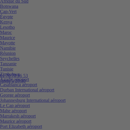
Afrique du Sud
Botswana
Cap-Vert
Égypte
Kenya
Lesotho
Maroc
Maurice
Mayotte
Namibie
Réunion
Seychelles
Tanzanie
Tunisie
Zimbabwe
01 70 70 96 53
Agadir aéroport
Jusqu’à 20:00
Casablanca aéroport
Durban International aéroport
George aéroport
Johannesburg International aéroport
Le Cap aéroport
Mahe aéroport
Marrakesh aéroport
Maurice aéroport
Port Elizabeth aéroport