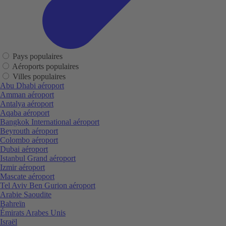
Pays populaires
Aéroports populaires
Villes populaires
Abu Dhabi aéroport
Amman aéroport
Antalya aéroport
Aqaba aéroport
Bangkok International aéroport
Beyrouth aéroport
Colombo aéroport
Dubai aéroport
Istanbul Grand aéroport
Izmir aéroport
Mascate aéroport
Tel Aviv Ben Gurion aéroport
Arabie Saoudite
Bahreïn
Émirats Arabes Unis
Israël