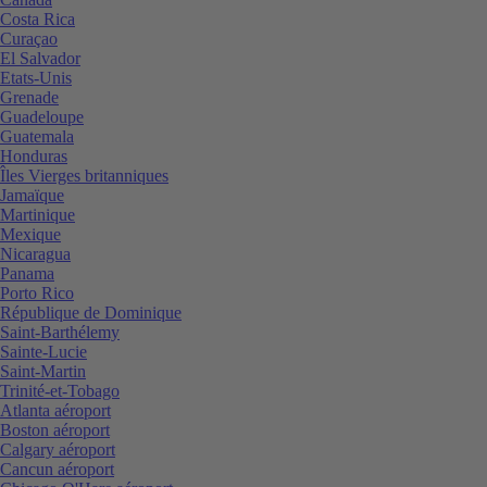
Costa Rica
Curaçao
El Salvador
Etats-Unis
Grenade
Guadeloupe
Guatemala
Honduras
Îles Vierges britanniques
Jamaïque
Martinique
Mexique
Nicaragua
Panama
Porto Rico
République de Dominique
Saint-Barthélemy
Sainte-Lucie
Saint-Martin
Trinité-et-Tobago
Atlanta aéroport
Boston aéroport
Calgary aéroport
Cancun aéroport