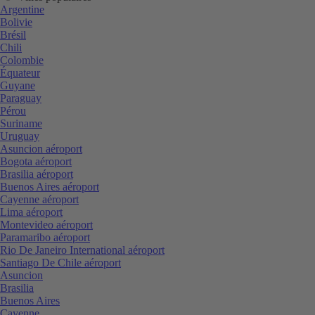
Argentine
Bolivie
Brésil
Chili
Colombie
Équateur
Guyane
Paraguay
Pérou
Suriname
Uruguay
Asuncion aéroport
Bogota aéroport
Brasilia aéroport
Buenos Aires aéroport
Cayenne aéroport
Lima aéroport
Montevideo aéroport
Paramaribo aéroport
Rio De Janeiro International aéroport
Santiago De Chile aéroport
Asuncion
Brasilia
Buenos Aires
Cayenne