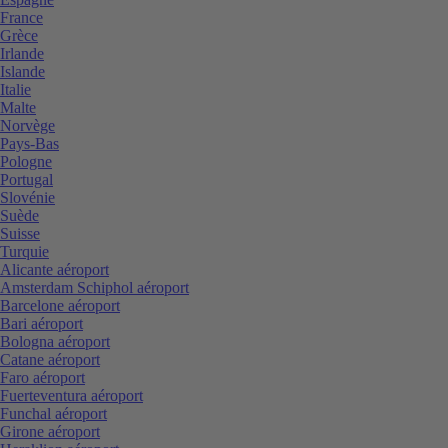
France
Grèce
Irlande
Islande
Italie
Malte
Norvège
Pays-Bas
Pologne
Portugal
Slovénie
Suède
Suisse
Turquie
Alicante aéroport
Amsterdam Schiphol aéroport
Barcelone aéroport
Bari aéroport
Bologna aéroport
Catane aéroport
Faro aéroport
Fuerteventura aéroport
Funchal aéroport
Girone aéroport