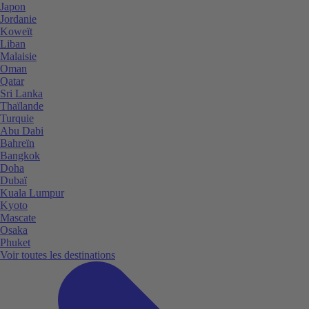
Japon
Jordanie
Koweït
Liban
Malaisie
Oman
Qatar
Sri Lanka
Thaïlande
Turquie
Abu Dabi
Bahreïn
Bangkok
Doha
Dubaï
Kuala Lumpur
Kyoto
Mascate
Osaka
Phuket
Voir toutes les destinations