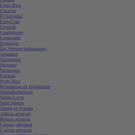
Costa Rica
Curaçao
El Salvador
Etats-Unis
Grenade
Guadeloupe
Guatemala
Honduras
Îles Vierges britanniques
Jamaïque
Martinique
Mexique
Nicaragua
Panama
Porto Rico
République de Dominique
Saint-Barthélemy
Sainte-Lucie
Saint-Martin
Trinité-et-Tobago
Atlanta aéroport
Boston aéroport
Calgary aéroport
Cancun aéroport