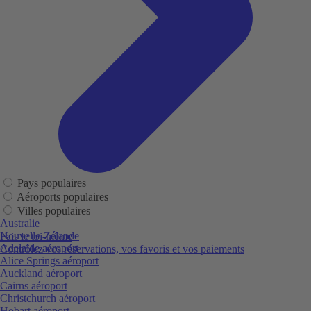
Pays populaires
Aéroports populaires
Villes populaires
Australie
Nouvelle-Zélande
Fais le toi-même
Adelaide aéroport
Contrôlez vos réservations, vos favoris et vos paiements
Alice Springs aéroport
Auckland aéroport
Cairns aéroport
Christchurch aéroport
Hobart aéroport