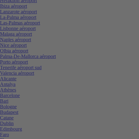
Heraklion aéroport
Ibiza aéroport
Lanzarote aéroport
La-Palma aéroport
Las-Palmas aéroport
Lisbonne aéroport
Malaga aéroport
Naples aéroport
Nice aéroport
Olbia aéroport
Palma-De-Mallorca aéroport
Porto aéroport
Tenerife aéroport sud
Valencia aéroport
Alicante
Antalya
Athènes
Barcelone
Bari
Bologne
Budapest
Catane
Dublin
Edimbourg
Faro