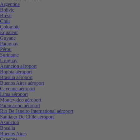
Argentine
Bolivie
Brésil
Chili
Colombie
Équateur
Guyane
Paraguay
Pérou
Suriname
Uruguay
Asuncion aéroport
Bogota aéroport
Brasilia aéroport
Buenos Aires aéroport
Cayenne aéroport
Lima aéroport
Montevideo aéroport
Paramaribo aéroport
Rio De Janeiro International aéroport
Santiago De Chile aéroport
Asuncion
Brasilia
Buenos Aires
Cayenne