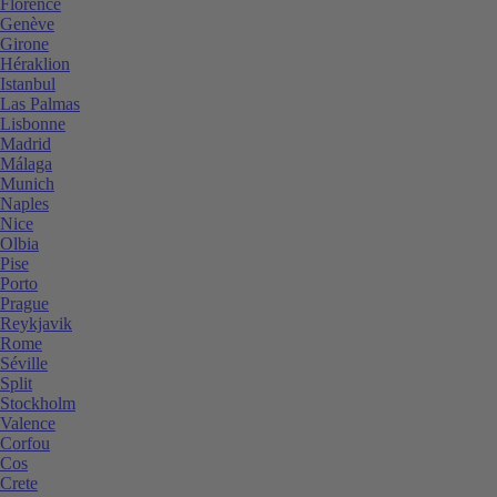
Florence
Genève
Girone
Héraklion
Istanbul
Las Palmas
Lisbonne
Madrid
Málaga
Munich
Naples
Nice
Olbia
Pise
Porto
Prague
Reykjavik
Rome
Séville
Split
Stockholm
Valence
Corfou
Cos
Crete