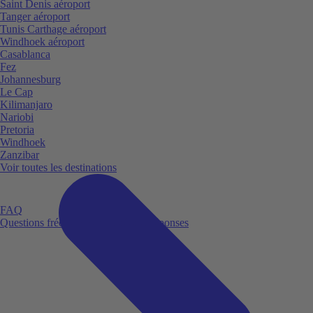
Saint Denis aéroport
Tanger aéroport
Tunis Carthage aéroport
Windhoek aéroport
Casablanca
Fez
Johannesburg
Le Cap
Kilimanjaro
Nariobi
Pretoria
Windhoek
Zanzibar
Voir toutes les destinations
FAQ
Questions fréquemment posées et réponses