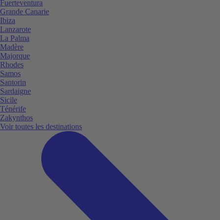
Fuerteventura
Grande Canarie
Ibiza
Lanzarote
La Palma
Madère
Majorque
Rhodes
Samos
Santorin
Sardaigne
Sicile
Ténérife
Zakynthos
Voir toutes les destinations