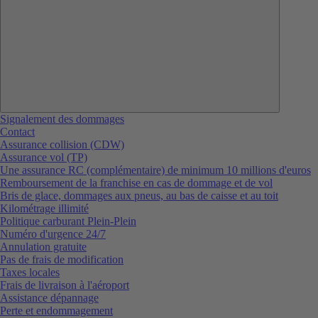
Signalement des dommages
Contact
Assurance collision (CDW)
Assurance vol (TP)
Une assurance RC (complémentaire) de minimum 10 millions d'euros
Remboursement de la franchise en cas de dommage et de vol
Bris de glace, dommages aux pneus, au bas de caisse et au toit
Kilométrage illimité
Politique carburant Plein-Plein
Numéro d'urgence 24/7
Annulation gratuite
Pas de frais de modification
Taxes locales
Frais de livraison à l'aéroport
Assistance dépannage
Perte et endommagement