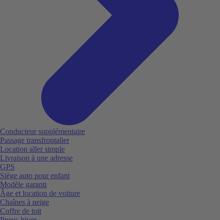
Conducteur supplémentaire
Passage transfrontalier
Location aller simple
Livraison à une adresse
GPS
Siège auto pour enfant
Modèle garanti
Âge et location de voiture
Chaînes à neige
Coffre de toit
Pneus hiver