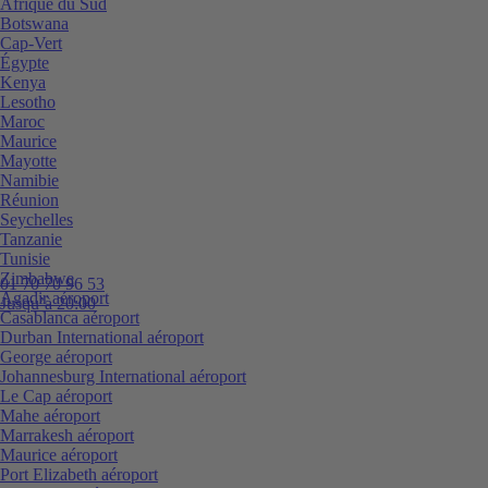
Afrique du Sud
Botswana
Cap-Vert
Égypte
Kenya
Lesotho
Maroc
Maurice
Mayotte
Namibie
Réunion
Seychelles
Tanzanie
Tunisie
Zimbabwe
01 70 70 96 53
Agadir aéroport
Jusqu’à 20:00
Casablanca aéroport
Durban International aéroport
George aéroport
Johannesburg International aéroport
Le Cap aéroport
Mahe aéroport
Marrakesh aéroport
Maurice aéroport
Port Elizabeth aéroport