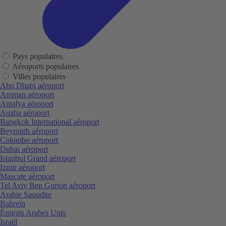
Pays populaires
Aéroports populaires
Villes populaires
Abu Dhabi aéroport
Amman aéroport
Antalya aéroport
Aqaba aéroport
Bangkok International aéroport
Beyrouth aéroport
Colombo aéroport
Dubai aéroport
Istanbul Grand aéroport
Izmir aéroport
Mascate aéroport
Tel Aviv Ben Gurion aéroport
Arabie Saoudite
Bahreïn
Émirats Arabes Unis
Israël