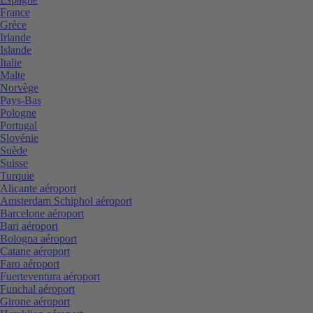
France
Grèce
Irlande
Islande
Italie
Malte
Norvège
Pays-Bas
Pologne
Portugal
Slovénie
Suède
Suisse
Turquie
Alicante aéroport
Amsterdam Schiphol aéroport
Barcelone aéroport
Bari aéroport
Bologna aéroport
Catane aéroport
Faro aéroport
Fuerteventura aéroport
Funchal aéroport
Girone aéroport