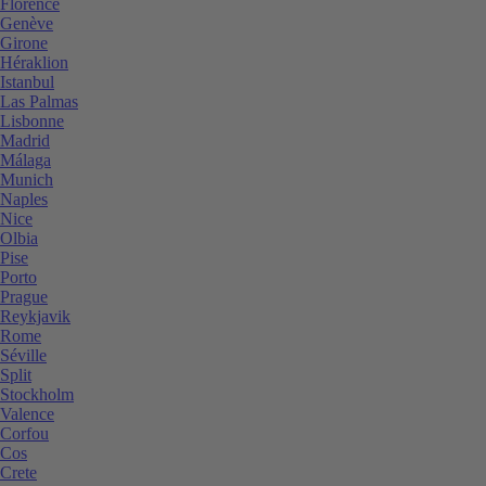
Florence
Genève
Girone
Héraklion
Istanbul
Las Palmas
Lisbonne
Madrid
Málaga
Munich
Naples
Nice
Olbia
Pise
Porto
Prague
Reykjavik
Rome
Séville
Split
Stockholm
Valence
Corfou
Cos
Crete