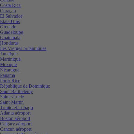
Costa Rica
Curaçao
El Salvador
Etats-Unis
Grenade
Guadeloupe
Guatemala
Honduras
Îles Vierges britanniques
Jamaïque
Martinique
Mexique
Nicaragua
Panama
Porto Rico
République de Dominique
Saint-Barthélemy
Sainte-Lucie
Saint-Martin
Trinité-et-Tobago
Atlanta aéroport
Boston aéroport
Calgary aéroport
Cancun aéroport