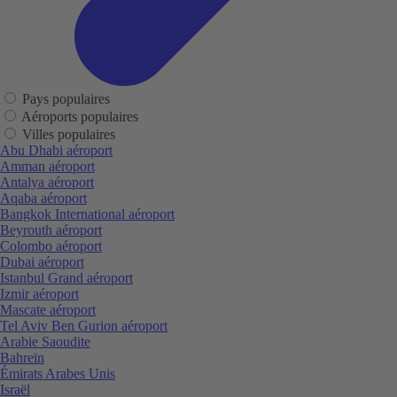
Pays populaires
Aéroports populaires
Villes populaires
Abu Dhabi aéroport
Amman aéroport
Antalya aéroport
Aqaba aéroport
Bangkok International aéroport
Beyrouth aéroport
Colombo aéroport
Dubai aéroport
Istanbul Grand aéroport
Izmir aéroport
Mascate aéroport
Tel Aviv Ben Gurion aéroport
Arabie Saoudite
Bahreïn
Émirats Arabes Unis
Israël