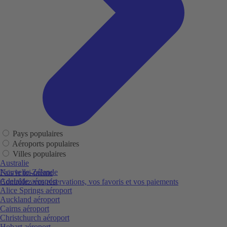
Pays populaires
Aéroports populaires
Villes populaires
Australie
Nouvelle-Zélande
Fais le toi-même
Adelaide aéroport
Contrôlez vos réservations, vos favoris et vos paiements
Alice Springs aéroport
Auckland aéroport
Cairns aéroport
Christchurch aéroport
Hobart aéroport