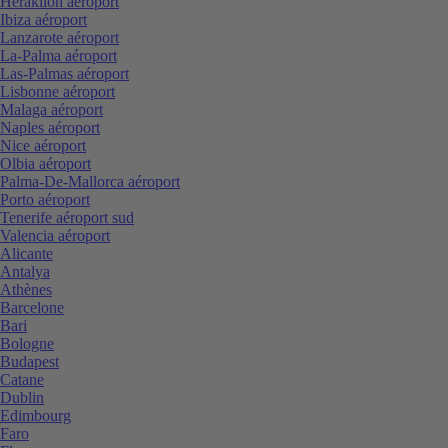
Heraklion aéroport
Ibiza aéroport
Lanzarote aéroport
La-Palma aéroport
Las-Palmas aéroport
Lisbonne aéroport
Malaga aéroport
Naples aéroport
Nice aéroport
Olbia aéroport
Palma-De-Mallorca aéroport
Porto aéroport
Tenerife aéroport sud
Valencia aéroport
Alicante
Antalya
Athènes
Barcelone
Bari
Bologne
Budapest
Catane
Dublin
Edimbourg
Faro