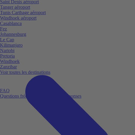
Saint Denis aéroport
Tanger aéroport
Tunis Carthage aéroport
Windhoek aéroport
Casablanca
Fez
Johannesburg
Le Cap
Kilimanjaro
Nariobi
Pretoria
Windhoek
Zanzibar
Voir toutes les destinations
FAQ
Questions fréquemment posées et réponses