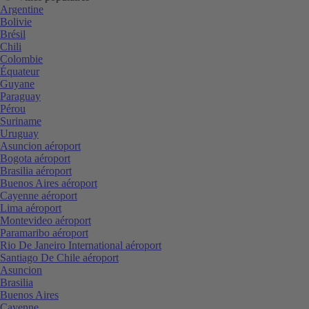
Argentine
Bolivie
Brésil
Chili
Colombie
Équateur
Guyane
Paraguay
Pérou
Suriname
Uruguay
Asuncion aéroport
Bogota aéroport
Brasilia aéroport
Buenos Aires aéroport
Cayenne aéroport
Lima aéroport
Montevideo aéroport
Paramaribo aéroport
Rio De Janeiro International aéroport
Santiago De Chile aéroport
Asuncion
Brasilia
Buenos Aires
Cayenne