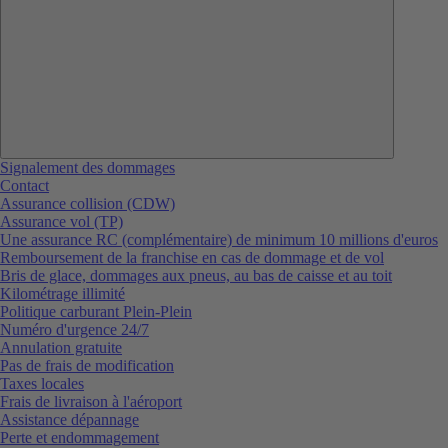
Signalement des dommages
Contact
Assurance collision (CDW)
Assurance vol (TP)
Une assurance RC (complémentaire) de minimum 10 millions d'euros
Remboursement de la franchise en cas de dommage et de vol
Bris de glace, dommages aux pneus, au bas de caisse et au toit
Kilométrage illimité
Politique carburant Plein-Plein
Numéro d'urgence 24/7
Annulation gratuite
Pas de frais de modification
Taxes locales
Frais de livraison à l'aéroport
Assistance dépannage
Perte et endommagement