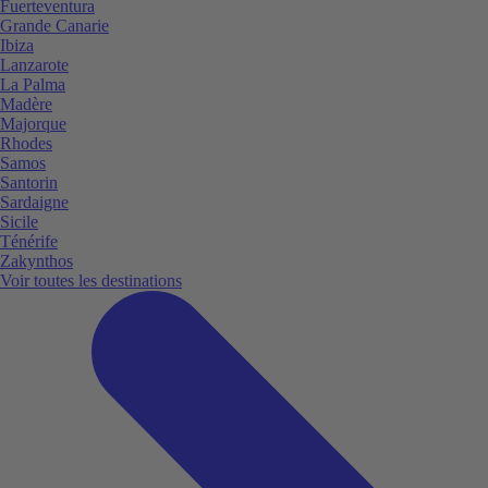
Fuerteventura
Grande Canarie
Ibiza
Lanzarote
La Palma
Madère
Majorque
Rhodes
Samos
Santorin
Sardaigne
Sicile
Ténérife
Zakynthos
Voir toutes les destinations