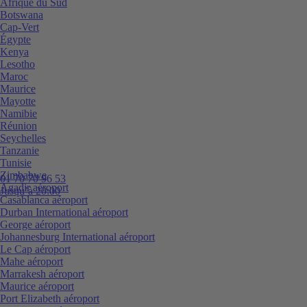
Afrique du Sud
Botswana
Cap-Vert
Égypte
Kenya
Lesotho
Maroc
Maurice
Mayotte
Namibie
Réunion
Seychelles
Tanzanie
Tunisie
Zimbabwe
01 70 70 96 53
Agadir aéroport
Jusqu’à 20:00
Casablanca aéroport
Durban International aéroport
George aéroport
Johannesburg International aéroport
Le Cap aéroport
Mahe aéroport
Marrakesh aéroport
Maurice aéroport
Port Elizabeth aéroport