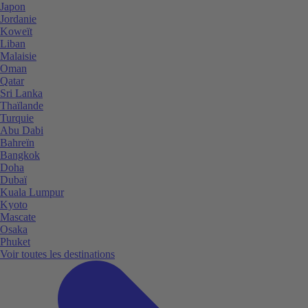
Japon
Jordanie
Koweït
Liban
Malaisie
Oman
Qatar
Sri Lanka
Thaïlande
Turquie
Abu Dabi
Bahreïn
Bangkok
Doha
Dubaï
Kuala Lumpur
Kyoto
Mascate
Osaka
Phuket
Voir toutes les destinations