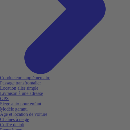
Conducteur supplémentaire
Passage transfrontalier
Location aller simple
Livraison à une adresse
GPS
Siège auto pour enfant
Modèle garanti
Âge et location de voiture
Chaînes à neige
Coffre de toit
Pneus hiver