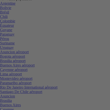
Argentine
Bolivie
Brésil
Chili
Colombie
Équateur
Guyane
Paraguay
Pérou
Suriname
Uruguay
Asuncion aéroport
Bogota aéroport
Brasilia aéroport
Buenos Aires aéroport
Cayenne aéroport
Lima aéroport
Montevideo aéroport
Paramaribo aéroport
Rio De Janeiro International aéroport
Santiago De Chile aéroport
Asuncion
Brasilia
Buenos Aires
Cayenne