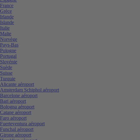
France
Grèce
Irlande
Islande
Italie
Malte
Norvège
Pays-Bas
Pologne
Portugal
Slovénie
Suède
Suisse
Turquie
Alicante aéroport
Amsterdam Schiphol aéroport
Barcelone aéroport
Bari aéroport
Bologna aéroport
Catane aéroport
Faro aéroport
Fuerteventura aéroport
Funchal aéroport
Girone aéroport