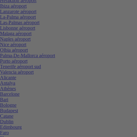
Heraklion aéroport
Ibiza aéroport
Lanzarote aéroport
La-Palma aéroport
Las-Palmas aéroport
Lisbonne aéroport
Malaga aéroport
Naples aéroport
Nice aéroport
Olbia aéroport
Palma-De-Mallorca aéroport
Porto aéroport
Tenerife aéroport sud
Valencia aéroport
Alicante
Antalya
Athènes
Barcelone
Bari
Bologne
Budapest
Catane
Dublin
Edimbourg
Faro