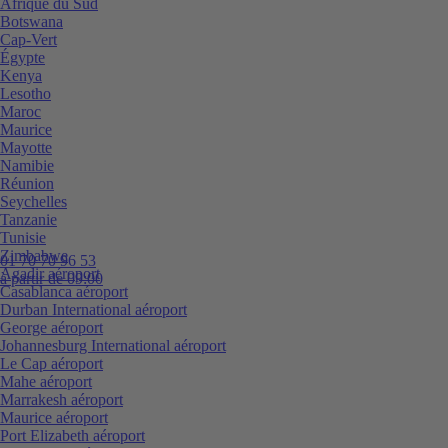
Afrique du Sud
Botswana
Cap-Vert
Égypte
Kenya
Lesotho
Maroc
Maurice
Mayotte
Namibie
Réunion
Seychelles
Tanzanie
Tunisie
Zimbabwe
01 70 70 96 53
Agadir aéroport
à partir de 09:00
Casablanca aéroport
Durban International aéroport
George aéroport
Johannesburg International aéroport
Le Cap aéroport
Mahe aéroport
Marrakesh aéroport
Maurice aéroport
Port Elizabeth aéroport