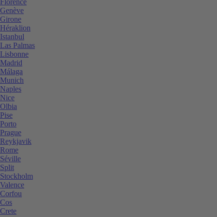
Florence
Genève
Girone
Héraklion
Istanbul
Las Palmas
Lisbonne
Madrid
Málaga
Munich
Naples
Nice
Olbia
Pise
Porto
Prague
Reykjavik
Rome
Séville
Split
Stockholm
Valence
Corfou
Cos
Crete