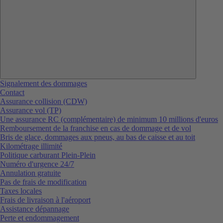
Signalement des dommages
Contact
Assurance collision (CDW)
Assurance vol (TP)
Une assurance RC (complémentaire) de minimum 10 millions d'euros
Remboursement de la franchise en cas de dommage et de vol
Bris de glace, dommages aux pneus, au bas de caisse et au toit
Kilométrage illimité
Politique carburant Plein-Plein
Numéro d'urgence 24/7
Annulation gratuite
Pas de frais de modification
Taxes locales
Frais de livraison à l'aéroport
Assistance dépannage
Perte et endommagement