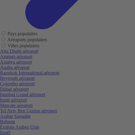
Pays populaires
Aéroports populaires
Villes populaires
Abu Dhabi aéroport
Amman aéroport
Antalya aéroport
Aqaba aéroport
Bangkok International aéroport
Beyrouth aéroport
Colombo aéroport
Dubai aéroport
Istanbul Grand aéroport
Izmir aéroport
Mascate aéroport
Tel Aviv Ben Gurion aéroport
Arabie Saoudite
Bahreïn
Émirats Arabes Unis
Israël