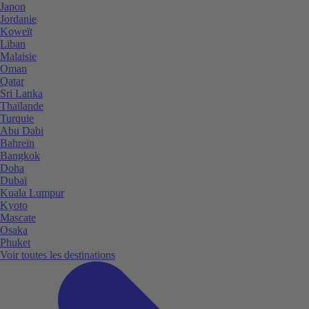
Japon
Jordanie
Koweït
Liban
Malaisie
Oman
Qatar
Sri Lanka
Thaïlande
Turquie
Abu Dabi
Bahreïn
Bangkok
Doha
Dubaï
Kuala Lumpur
Kyoto
Mascate
Osaka
Phuket
Voir toutes les destinations