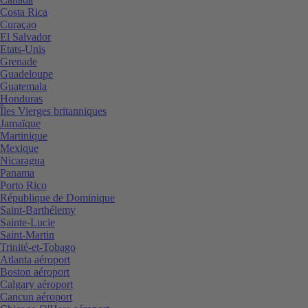
Costa Rica
Curaçao
El Salvador
Etats-Unis
Grenade
Guadeloupe
Guatemala
Honduras
Îles Vierges britanniques
Jamaïque
Martinique
Mexique
Nicaragua
Panama
Porto Rico
République de Dominique
Saint-Barthélemy
Sainte-Lucie
Saint-Martin
Trinité-et-Tobago
Atlanta aéroport
Boston aéroport
Calgary aéroport
Cancun aéroport