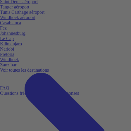
Saint Denis aéroport
Tanger aéroport
Tunis Carthage aéroport
Windhoek aéroport
Casablanca
Fez
Johannesburg
Le Cap
Kilimanjaro
Nariobi
Pretoria
Windhoek
Zanzibar
Voir toutes les destinations
FAQ
Questions fréquemment posées et réponses