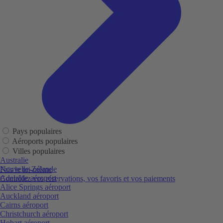
Pays populaires
Aéroports populaires
Villes populaires
Australie
Nouvelle-Zélande
Fais le toi-même
Adelaide aéroport
Contrôlez vos réservations, vos favoris et vos paiements
Alice Springs aéroport
Auckland aéroport
Cairns aéroport
Christchurch aéroport
Hobart aéroport