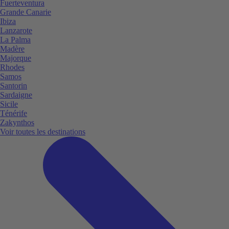
Fuerteventura
Grande Canarie
Ibiza
Lanzarote
La Palma
Madère
Majorque
Rhodes
Samos
Santorin
Sardaigne
Sicile
Ténérife
Zakynthos
Voir toutes les destinations