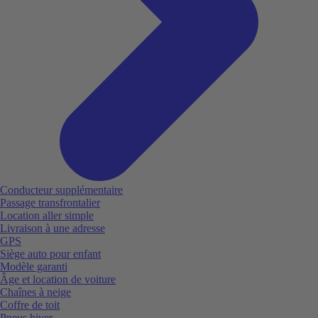
Conducteur supplémentaire
Passage transfrontalier
Location aller simple
Livraison à une adresse
GPS
Siège auto pour enfant
Modèle garanti
Âge et location de voiture
Chaînes à neige
Coffre de toit
Pneus hiver