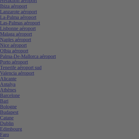
Heraklion aéroport
Ibiza aéroport
Lanzarote aéroport
La-Palma aéroport
Las-Palmas aéroport
Lisbonne aéroport
Malaga aéroport
Naples aéroport
Nice aéroport
Olbia aéroport
Palma-De-Mallorca aéroport
Porto aéroport
Tenerife aéroport sud
Valencia aéroport
Alicante
Antalya
Athènes
Barcelone
Bari
Bologne
Budapest
Catane
Dublin
Edimbourg
Faro