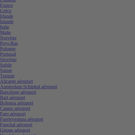
France
Grèce
Irlande
Islande
Italie
Malte
Norvège
Pays-Bas
Pologne
Portugal
Slovénie
Suède
Suisse
Turquie
Alicante aéroport
Amsterdam Schiphol aéroport
Barcelone aéroport
Bari aéroport
Bologna aéroport
Catane aéroport
Faro aéroport
Fuerteventura aéroport
Funchal aéroport
Girone aéroport