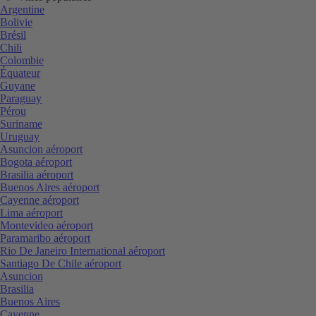
Argentine
Bolivie
Brésil
Chili
Colombie
Équateur
Guyane
Paraguay
Pérou
Suriname
Uruguay
Asuncion aéroport
Bogota aéroport
Brasilia aéroport
Buenos Aires aéroport
Cayenne aéroport
Lima aéroport
Montevideo aéroport
Paramaribo aéroport
Rio De Janeiro International aéroport
Santiago De Chile aéroport
Asuncion
Brasilia
Buenos Aires
Cayenne