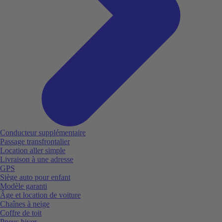
Conducteur supplémentaire
Passage transfrontalier
Location aller simple
Livraison à une adresse
GPS
Siège auto pour enfant
Modèle garanti
Âge et location de voiture
Chaînes à neige
Coffre de toit
Pneus hiver