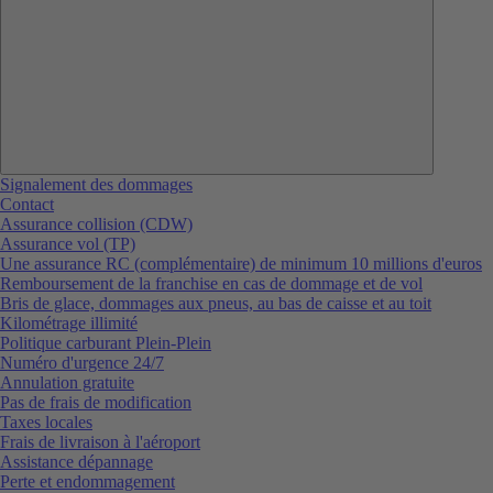
Signalement des dommages
Contact
Assurance collision (CDW)
Assurance vol (TP)
Une assurance RC (complémentaire) de minimum 10 millions d'euros
Remboursement de la franchise en cas de dommage et de vol
Bris de glace, dommages aux pneus, au bas de caisse et au toit
Kilométrage illimité
Politique carburant Plein-Plein
Numéro d'urgence 24/7
Annulation gratuite
Pas de frais de modification
Taxes locales
Frais de livraison à l'aéroport
Assistance dépannage
Perte et endommagement