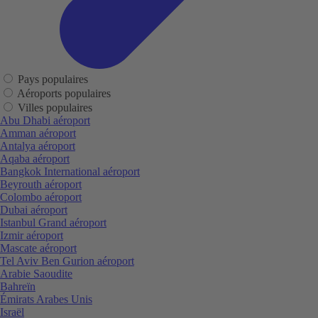
Pays populaires
Aéroports populaires
Villes populaires
Abu Dhabi aéroport
Amman aéroport
Antalya aéroport
Aqaba aéroport
Bangkok International aéroport
Beyrouth aéroport
Colombo aéroport
Dubai aéroport
Istanbul Grand aéroport
Izmir aéroport
Mascate aéroport
Tel Aviv Ben Gurion aéroport
Arabie Saoudite
Bahreïn
Émirats Arabes Unis
Israël