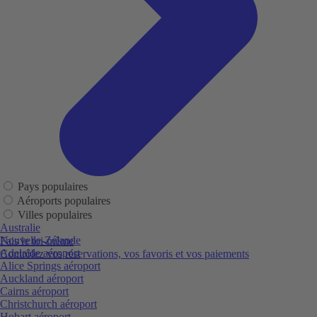
Pays populaires
Aéroports populaires
Villes populaires
Australie
Nouvelle-Zélande
Fais le toi-même
Adelaide aéroport
Contrôlez vos réservations, vos favoris et vos paiements
Alice Springs aéroport
Auckland aéroport
Cairns aéroport
Christchurch aéroport
Hobart aéroport