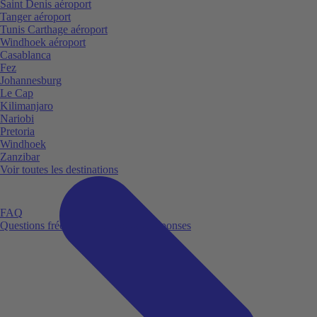
Saint Denis aéroport
Tanger aéroport
Tunis Carthage aéroport
Windhoek aéroport
Casablanca
Fez
Johannesburg
Le Cap
Kilimanjaro
Nariobi
Pretoria
Windhoek
Zanzibar
Voir toutes les destinations
FAQ
Questions fréquemment posées et réponses