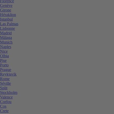
Florence
Genève
Girone
Héraklion
Istanbul
Las Palmas
Lisbonne
Madrid
Málaga
Munich
Naples
Nice
Olbia
Pise
Porto
Prague
Reykjavik
Rome
Séville
Split
Stockholm
Valence
Corfou
Cos
Crete