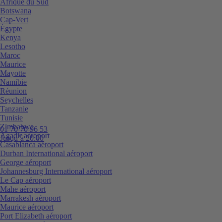
Afrique du Sud
Botswana
Cap-Vert
Égypte
Kenya
Lesotho
Maroc
Maurice
Mayotte
Namibie
Réunion
Seychelles
Tanzanie
Tunisie
Zimbabwe
01 70 70 96 53
Agadir aéroport
Jusqu’à 20:00
Casablanca aéroport
Durban International aéroport
George aéroport
Johannesburg International aéroport
Le Cap aéroport
Mahe aéroport
Marrakesh aéroport
Maurice aéroport
Port Elizabeth aéroport