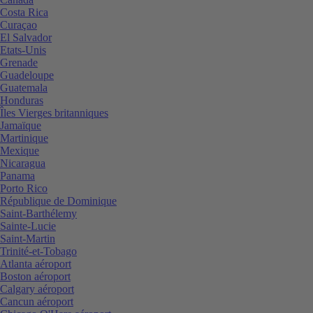
Costa Rica
Curaçao
El Salvador
Etats-Unis
Grenade
Guadeloupe
Guatemala
Honduras
Îles Vierges britanniques
Jamaïque
Martinique
Mexique
Nicaragua
Panama
Porto Rico
République de Dominique
Saint-Barthélemy
Sainte-Lucie
Saint-Martin
Trinité-et-Tobago
Atlanta aéroport
Boston aéroport
Calgary aéroport
Cancun aéroport