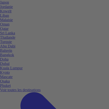
Japon
Jordanie
Koweït
Liban
Malaisie
Oman
Qatar
Sri Lanka
Thaïlande
Turquie
Abu Dabi
Bahreïn
Bangkok
Doha
Dubaï
Kuala Lumpur
Kyoto
Mascate
Osaka
Phuket
Voir toutes les destinations