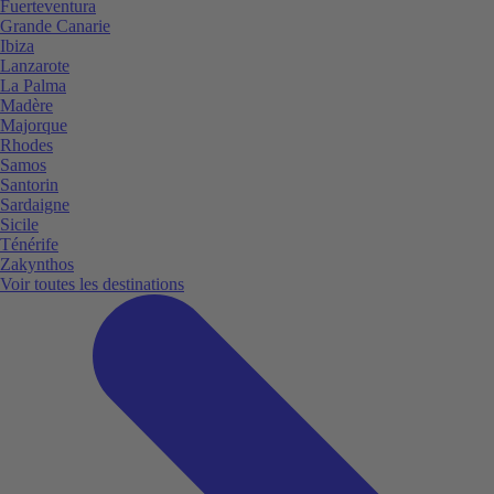
Fuerteventura
Grande Canarie
Ibiza
Lanzarote
La Palma
Madère
Majorque
Rhodes
Samos
Santorin
Sardaigne
Sicile
Ténérife
Zakynthos
Voir toutes les destinations