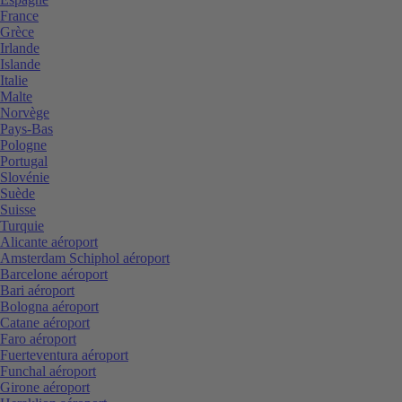
France
Grèce
Irlande
Islande
Italie
Malte
Norvège
Pays-Bas
Pologne
Portugal
Slovénie
Suède
Suisse
Turquie
Alicante aéroport
Amsterdam Schiphol aéroport
Barcelone aéroport
Bari aéroport
Bologna aéroport
Catane aéroport
Faro aéroport
Fuerteventura aéroport
Funchal aéroport
Girone aéroport