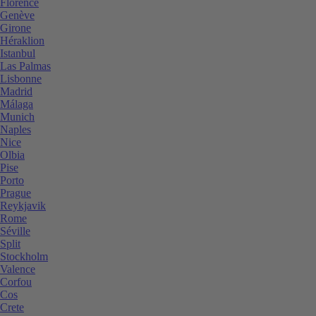
Florence
Genève
Girone
Héraklion
Istanbul
Las Palmas
Lisbonne
Madrid
Málaga
Munich
Naples
Nice
Olbia
Pise
Porto
Prague
Reykjavik
Rome
Séville
Split
Stockholm
Valence
Corfou
Cos
Crete