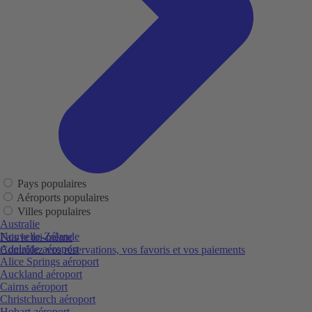
Pays populaires
Aéroports populaires
Villes populaires
Australie
Nouvelle-Zélande
Fais le toi-même
Adelaide aéroport
Contrôlez vos réservations, vos favoris et vos paiements
Alice Springs aéroport
Auckland aéroport
Cairns aéroport
Christchurch aéroport
Hobart aéroport