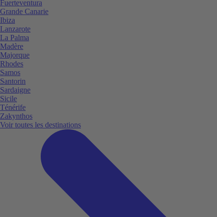
Fuerteventura
Grande Canarie
Ibiza
Lanzarote
La Palma
Madère
Majorque
Rhodes
Samos
Santorin
Sardaigne
Sicile
Ténérife
Zakynthos
Voir toutes les destinations