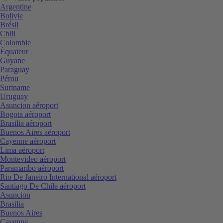
Argentine
Bolivie
Brésil
Chili
Colombie
Équateur
Guyane
Paraguay
Pérou
Suriname
Uruguay
Asuncion aéroport
Bogota aéroport
Brasilia aéroport
Buenos Aires aéroport
Cayenne aéroport
Lima aéroport
Montevideo aéroport
Paramaribo aéroport
Rio De Janeiro International aéroport
Santiago De Chile aéroport
Asuncion
Brasilia
Buenos Aires
Cayenne