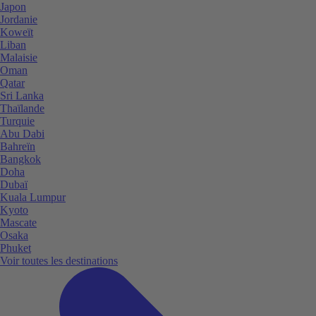
Japon
Jordanie
Koweït
Liban
Malaisie
Oman
Qatar
Sri Lanka
Thaïlande
Turquie
Abu Dabi
Bahreïn
Bangkok
Doha
Dubaï
Kuala Lumpur
Kyoto
Mascate
Osaka
Phuket
Voir toutes les destinations