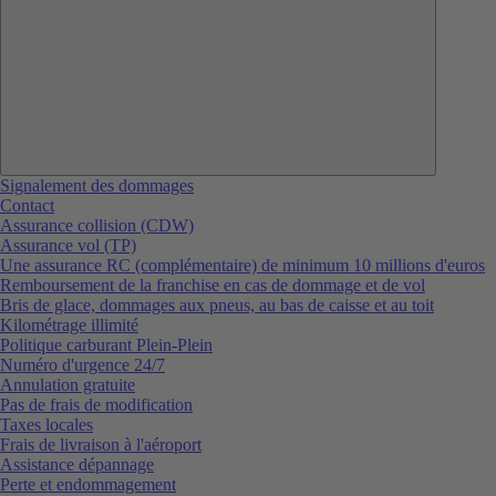
Signalement des dommages
Contact
Assurance collision (CDW)
Assurance vol (TP)
Une assurance RC (complémentaire) de minimum 10 millions d'euros
Remboursement de la franchise en cas de dommage et de vol
Bris de glace, dommages aux pneus, au bas de caisse et au toit
Kilométrage illimité
Politique carburant Plein-Plein
Numéro d'urgence 24/7
Annulation gratuite
Pas de frais de modification
Taxes locales
Frais de livraison à l'aéroport
Assistance dépannage
Perte et endommagement