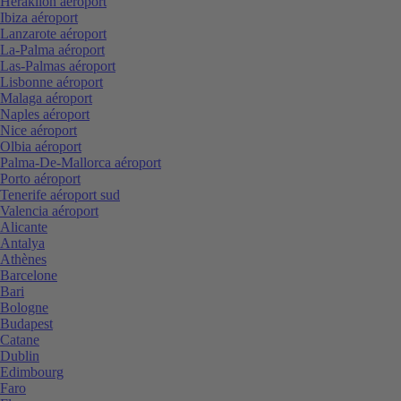
Heraklion aéroport
Ibiza aéroport
Lanzarote aéroport
La-Palma aéroport
Las-Palmas aéroport
Lisbonne aéroport
Malaga aéroport
Naples aéroport
Nice aéroport
Olbia aéroport
Palma-De-Mallorca aéroport
Porto aéroport
Tenerife aéroport sud
Valencia aéroport
Alicante
Antalya
Athènes
Barcelone
Bari
Bologne
Budapest
Catane
Dublin
Edimbourg
Faro