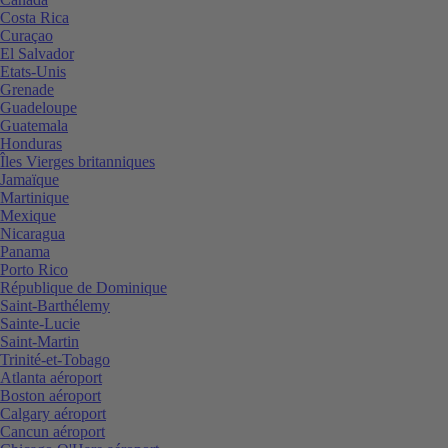
Costa Rica
Curaçao
El Salvador
Etats-Unis
Grenade
Guadeloupe
Guatemala
Honduras
Îles Vierges britanniques
Jamaïque
Martinique
Mexique
Nicaragua
Panama
Porto Rico
République de Dominique
Saint-Barthélemy
Sainte-Lucie
Saint-Martin
Trinité-et-Tobago
Atlanta aéroport
Boston aéroport
Calgary aéroport
Cancun aéroport