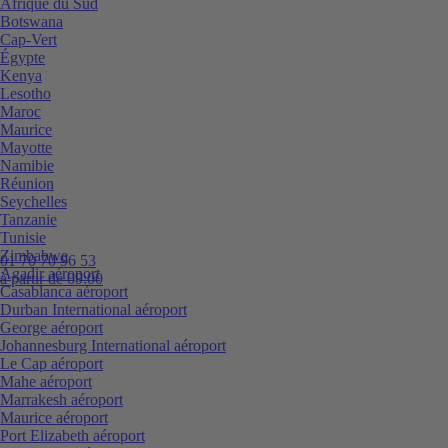
Afrique du Sud
Botswana
Cap-Vert
Égypte
Kenya
Lesotho
Maroc
Maurice
Mayotte
Namibie
Réunion
Seychelles
Tanzanie
Tunisie
Zimbabwe
01 70 70 96 53
Agadir aéroport
à partir de 09:00
Casablanca aéroport
Durban International aéroport
George aéroport
Johannesburg International aéroport
Le Cap aéroport
Mahe aéroport
Marrakesh aéroport
Maurice aéroport
Port Elizabeth aéroport