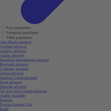
Pays populaires
Aéroports populaires
Villes populaires
Abu Dhabi aéroport
Amman aéroport
Antalya aéroport
Aqaba aéroport
Bangkok International aéroport
Beyrouth aéroport
Colombo aéroport
Dubai aéroport
Istanbul Grand aéroport
Izmir aéroport
Mascate aéroport
Tel Aviv Ben Gurion aéroport
Arabie Saoudite
Bahreïn
Émirats Arabes Unis
Israël