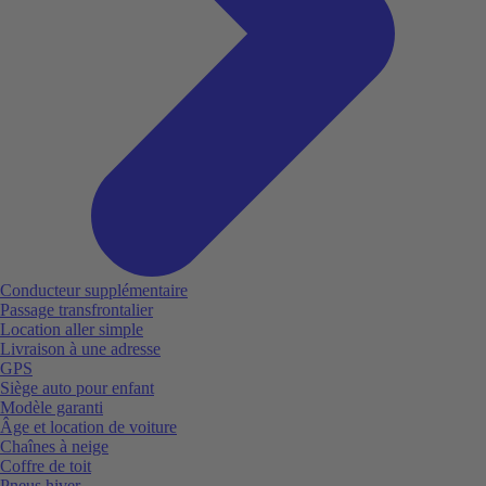
Conducteur supplémentaire
Passage transfrontalier
Location aller simple
Livraison à une adresse
GPS
Siège auto pour enfant
Modèle garanti
Âge et location de voiture
Chaînes à neige
Coffre de toit
Pneus hiver