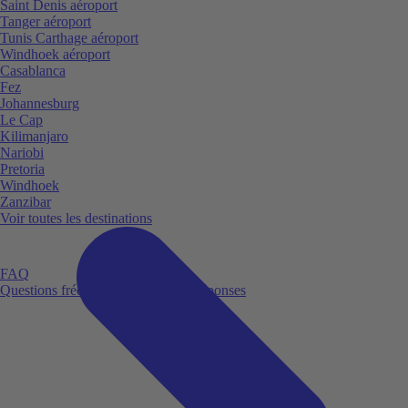
Saint Denis aéroport
Tanger aéroport
Tunis Carthage aéroport
Windhoek aéroport
Casablanca
Fez
Johannesburg
Le Cap
Kilimanjaro
Nariobi
Pretoria
Windhoek
Zanzibar
Voir toutes les destinations
FAQ
Questions fréquemment posées et réponses