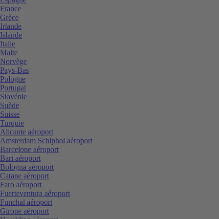
France
Grèce
Irlande
Islande
Italie
Malte
Norvège
Pays-Bas
Pologne
Portugal
Slovénie
Suède
Suisse
Turquie
Alicante aéroport
Amsterdam Schiphol aéroport
Barcelone aéroport
Bari aéroport
Bologna aéroport
Catane aéroport
Faro aéroport
Fuerteventura aéroport
Funchal aéroport
Girone aéroport