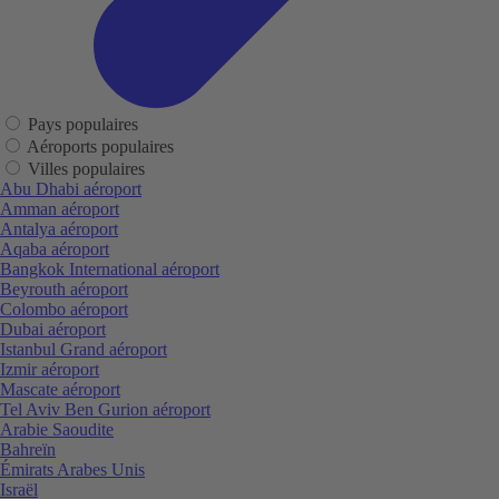
Pays populaires
Aéroports populaires
Villes populaires
Abu Dhabi aéroport
Amman aéroport
Antalya aéroport
Aqaba aéroport
Bangkok International aéroport
Beyrouth aéroport
Colombo aéroport
Dubai aéroport
Istanbul Grand aéroport
Izmir aéroport
Mascate aéroport
Tel Aviv Ben Gurion aéroport
Arabie Saoudite
Bahreïn
Émirats Arabes Unis
Israël