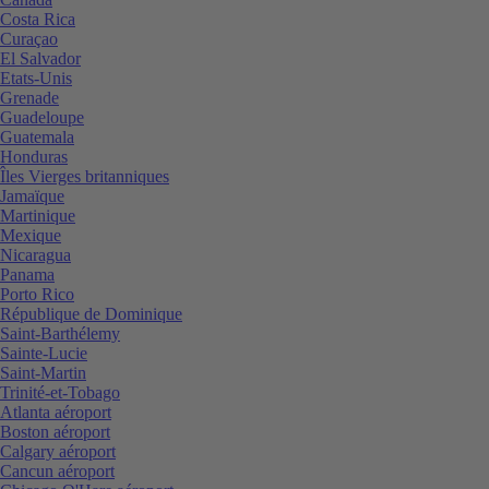
Costa Rica
Curaçao
El Salvador
Etats-Unis
Grenade
Guadeloupe
Guatemala
Honduras
Îles Vierges britanniques
Jamaïque
Martinique
Mexique
Nicaragua
Panama
Porto Rico
République de Dominique
Saint-Barthélemy
Sainte-Lucie
Saint-Martin
Trinité-et-Tobago
Atlanta aéroport
Boston aéroport
Calgary aéroport
Cancun aéroport