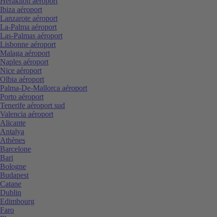
Heraklion aéroport
Ibiza aéroport
Lanzarote aéroport
La-Palma aéroport
Las-Palmas aéroport
Lisbonne aéroport
Malaga aéroport
Naples aéroport
Nice aéroport
Olbia aéroport
Palma-De-Mallorca aéroport
Porto aéroport
Tenerife aéroport sud
Valencia aéroport
Alicante
Antalya
Athènes
Barcelone
Bari
Bologne
Budapest
Catane
Dublin
Edimbourg
Faro