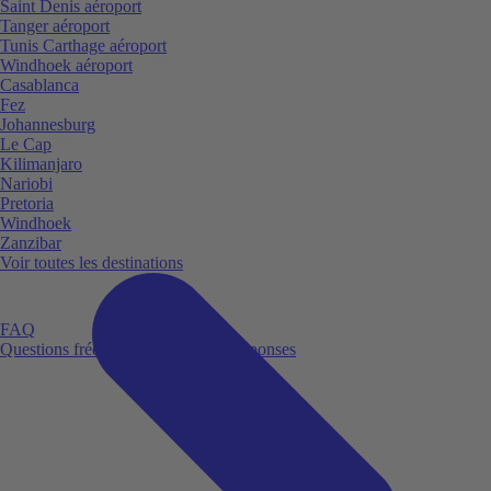
Saint Denis aéroport
Tanger aéroport
Tunis Carthage aéroport
Windhoek aéroport
Casablanca
Fez
Johannesburg
Le Cap
Kilimanjaro
Nariobi
Pretoria
Windhoek
Zanzibar
Voir toutes les destinations
FAQ
Questions fréquemment posées et réponses