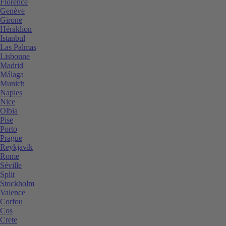
Florence
Genève
Girone
Héraklion
Istanbul
Las Palmas
Lisbonne
Madrid
Málaga
Munich
Naples
Nice
Olbia
Pise
Porto
Prague
Reykjavik
Rome
Séville
Split
Stockholm
Valence
Corfou
Cos
Crete