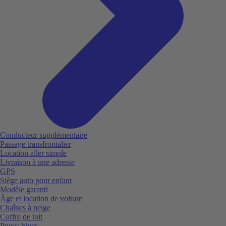
Conducteur supplémentaire
Passage transfrontalier
Location aller simple
Livraison à une adresse
GPS
Siège auto pour enfant
Modèle garanti
Âge et location de voiture
Chaînes à neige
Coffre de toit
Pneus hiver