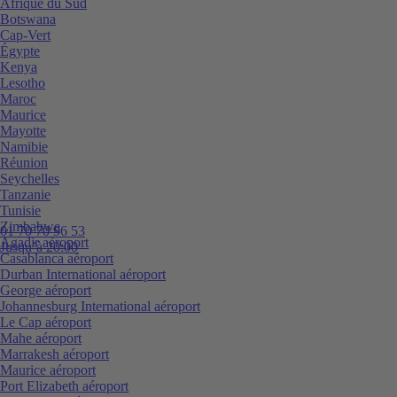
Afrique du Sud
Botswana
Cap-Vert
Égypte
Kenya
Lesotho
Maroc
Maurice
Mayotte
Namibie
Réunion
Seychelles
Tanzanie
Tunisie
Zimbabwe
01 70 70 96 53
Agadir aéroport
Jusqu’à 20:00
Casablanca aéroport
Durban International aéroport
George aéroport
Johannesburg International aéroport
Le Cap aéroport
Mahe aéroport
Marrakesh aéroport
Maurice aéroport
Port Elizabeth aéroport