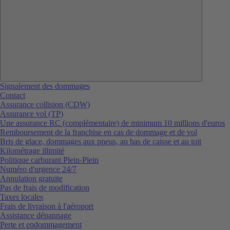
Signalement des dommages
Contact
Assurance collision (CDW)
Assurance vol (TP)
Une assurance RC (complémentaire) de minimum 10 millions d'euros
Remboursement de la franchise en cas de dommage et de vol
Bris de glace, dommages aux pneus, au bas de caisse et au toit
Kilométrage illimité
Politique carburant Plein-Plein
Numéro d'urgence 24/7
Annulation gratuite
Pas de frais de modification
Taxes locales
Frais de livraison à l'aéroport
Assistance dépannage
Perte et endommagement