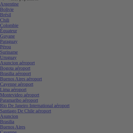
Argentine
Bolivie
Brésil
Chili
Colombie
Équateur
Guyane
Paraguay
Pérou
Suriname
Uruguay
Asuncion aéroport
Bogota aéroport
Brasilia aéroport
Buenos Aires aéroport
Cayenne aéroport
Lima aéroport
Montevideo aéroport
Paramaribo aéroport
Rio De Janeiro International aéroport
Santiago De Chile aéroport
Asuncion
Brasilia
Buenos Aires
Cayenne