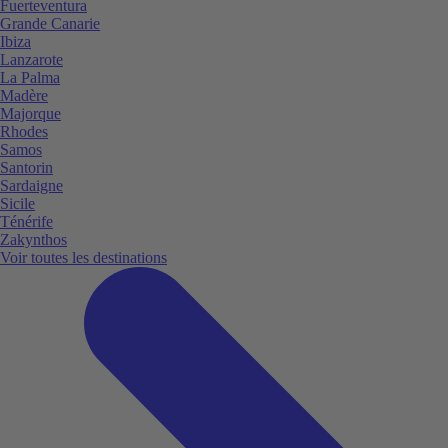
Fuerteventura
Grande Canarie
Ibiza
Lanzarote
La Palma
Madère
Majorque
Rhodes
Samos
Santorin
Sardaigne
Sicile
Ténérife
Zakynthos
Voir toutes les destinations