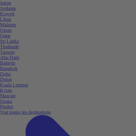
Japon
Jordanie
Koweït
Liban
Malaisie
Oman
Qatar
Sri Lanka
Thaïlande
Turquie
Abu Dabi
Bahreïn
Bangkok
Doha
Dubaï
Kuala Lumpur
Kyoto
Mascate
Osaka
Phuket
Voir toutes les destinations