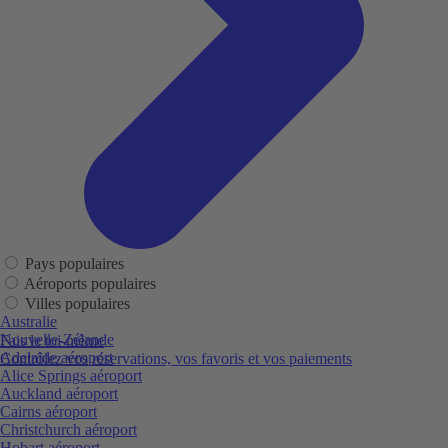
Pays populaires
Aéroports populaires
Villes populaires
Australie
Nouvelle-Zélande
Fais le toi-même
Adelaide aéroport
Contrôlez vos réservations, vos favoris et vos paiements
Alice Springs aéroport
Auckland aéroport
Cairns aéroport
Christchurch aéroport
Hobart aéroport