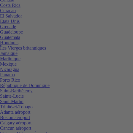
Costa Rica
Curaçao
El Salvador
Etats-Unis
Grenade
Guadeloupe
Guatemala
Honduras
Îles Vierges britanniques
Jamaïque
Martinique
Mexique
Nicaragua
Panama
Porto Rico
République de Dominique
Saint-Barthélemy
Sainte-Lucie
Saint-Martin
Trinité-et-Tobago
Atlanta aéroport
Boston aéroport
Calgary aéroport
Cancun aéroport