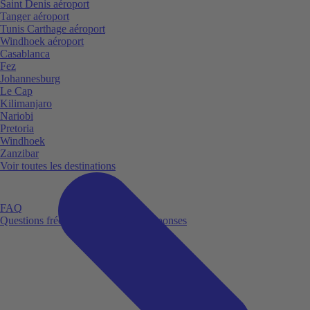
Saint Denis aéroport
Tanger aéroport
Tunis Carthage aéroport
Windhoek aéroport
Casablanca
Fez
Johannesburg
Le Cap
Kilimanjaro
Nariobi
Pretoria
Windhoek
Zanzibar
Voir toutes les destinations
FAQ
Questions fréquemment posées et réponses