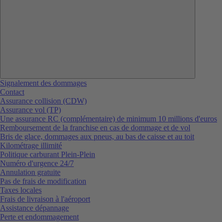
Signalement des dommages
Contact
Assurance collision (CDW)
Assurance vol (TP)
Une assurance RC (complémentaire) de minimum 10 millions d'euros
Remboursement de la franchise en cas de dommage et de vol
Bris de glace, dommages aux pneus, au bas de caisse et au toit
Kilométrage illimité
Politique carburant Plein-Plein
Numéro d'urgence 24/7
Annulation gratuite
Pas de frais de modification
Taxes locales
Frais de livraison à l'aéroport
Assistance dépannage
Perte et endommagement