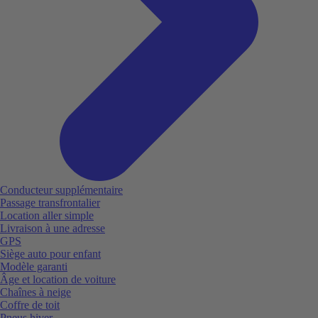
Conducteur supplémentaire
Passage transfrontalier
Location aller simple
Livraison à une adresse
GPS
Siège auto pour enfant
Modèle garanti
Âge et location de voiture
Chaînes à neige
Coffre de toit
Pneus hiver