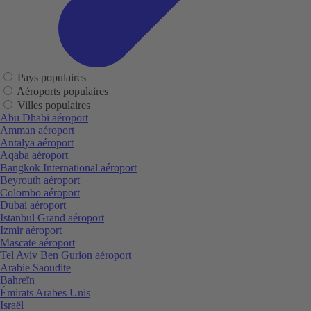
Pays populaires
Aéroports populaires
Villes populaires
Abu Dhabi aéroport
Amman aéroport
Antalya aéroport
Aqaba aéroport
Bangkok International aéroport
Beyrouth aéroport
Colombo aéroport
Dubai aéroport
Istanbul Grand aéroport
Izmir aéroport
Mascate aéroport
Tel Aviv Ben Gurion aéroport
Arabie Saoudite
Bahreïn
Émirats Arabes Unis
Israël