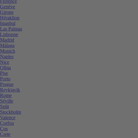
Florence
Genève
Girone
Héraklion
Istanbul
Las Palmas
Lisbonne
Madrid
Málaga
Munich
Naples
Nice
Olbia
Pise
Porto
Prague
Reykjavik
Rome
Séville
Split
Stockholm
Valence
Corfou
Cos
Crete