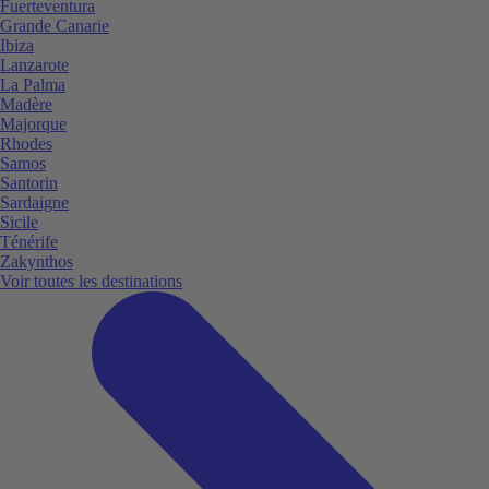
Fuerteventura
Grande Canarie
Ibiza
Lanzarote
La Palma
Madère
Majorque
Rhodes
Samos
Santorin
Sardaigne
Sicile
Ténérife
Zakynthos
Voir toutes les destinations