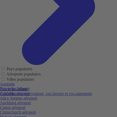
Pays populaires
Aéroports populaires
Villes populaires
Australie
Nouvelle-Zélande
Fais le toi-même
Adelaide aéroport
Contrôlez vos réservations, vos favoris et vos paiements
Alice Springs aéroport
Auckland aéroport
Cairns aéroport
Christchurch aéroport
Hobart aéroport