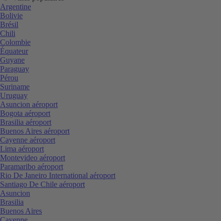
Argentine
Bolivie
Brésil
Chili
Colombie
Équateur
Guyane
Paraguay
Pérou
Suriname
Uruguay
Asuncion aéroport
Bogota aéroport
Brasilia aéroport
Buenos Aires aéroport
Cayenne aéroport
Lima aéroport
Montevideo aéroport
Paramaribo aéroport
Rio De Janeiro International aéroport
Santiago De Chile aéroport
Asuncion
Brasilia
Buenos Aires
Cayenne