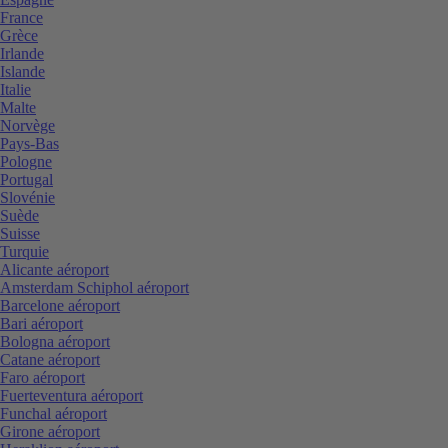
France
Grèce
Irlande
Islande
Italie
Malte
Norvège
Pays-Bas
Pologne
Portugal
Slovénie
Suède
Suisse
Turquie
Alicante aéroport
Amsterdam Schiphol aéroport
Barcelone aéroport
Bari aéroport
Bologna aéroport
Catane aéroport
Faro aéroport
Fuerteventura aéroport
Funchal aéroport
Girone aéroport