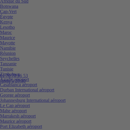
Afrique du Sud
Botswana
Cap-Vert
Égypte
Kenya
Lesotho
Maroc
Maurice
Mayotte
Namibie
Réunion
Seychelles
Tanzanie
Tunisie
Zimbabwe
01 70 70 96 53
Agadir aéroport
Jusqu’à 20:00
Casablanca aéroport
Durban International aéroport
George aéroport
Johannesburg International aéroport
Le Cap aéroport
Mahe aéroport
Marrakesh aéroport
Maurice aéroport
Port Elizabeth aéroport