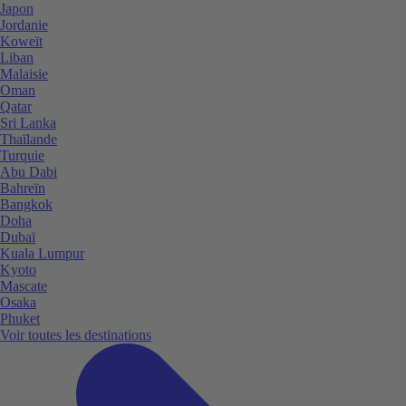
Japon
Jordanie
Koweït
Liban
Malaisie
Oman
Qatar
Sri Lanka
Thaïlande
Turquie
Abu Dabi
Bahreïn
Bangkok
Doha
Dubaï
Kuala Lumpur
Kyoto
Mascate
Osaka
Phuket
Voir toutes les destinations