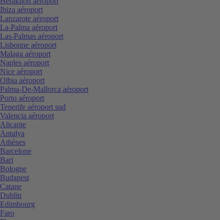
Heraklion aéroport
Ibiza aéroport
Lanzarote aéroport
La-Palma aéroport
Las-Palmas aéroport
Lisbonne aéroport
Malaga aéroport
Naples aéroport
Nice aéroport
Olbia aéroport
Palma-De-Mallorca aéroport
Porto aéroport
Tenerife aéroport sud
Valencia aéroport
Alicante
Antalya
Athènes
Barcelone
Bari
Bologne
Budapest
Catane
Dublin
Edimbourg
Faro