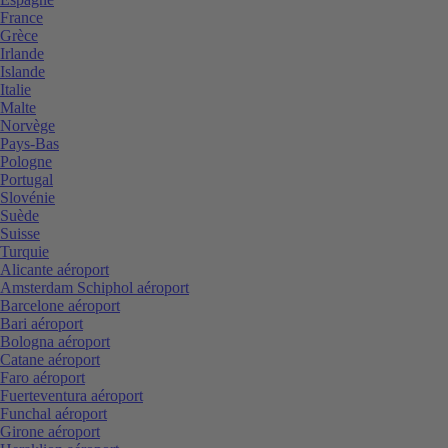
France
Grèce
Irlande
Islande
Italie
Malte
Norvège
Pays-Bas
Pologne
Portugal
Slovénie
Suède
Suisse
Turquie
Alicante aéroport
Amsterdam Schiphol aéroport
Barcelone aéroport
Bari aéroport
Bologna aéroport
Catane aéroport
Faro aéroport
Fuerteventura aéroport
Funchal aéroport
Girone aéroport