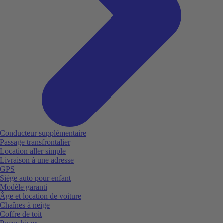
Conducteur supplémentaire
Passage transfrontalier
Location aller simple
Livraison à une adresse
GPS
Siège auto pour enfant
Modèle garanti
Âge et location de voiture
Chaînes à neige
Coffre de toit
Pneus hiver