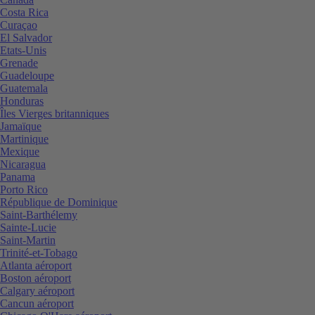
Costa Rica
Curaçao
El Salvador
Etats-Unis
Grenade
Guadeloupe
Guatemala
Honduras
Îles Vierges britanniques
Jamaïque
Martinique
Mexique
Nicaragua
Panama
Porto Rico
République de Dominique
Saint-Barthélemy
Sainte-Lucie
Saint-Martin
Trinité-et-Tobago
Atlanta aéroport
Boston aéroport
Calgary aéroport
Cancun aéroport