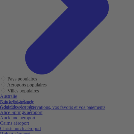
Pays populaires
Aéroports populaires
Villes populaires
Australie
Nouvelle-Zélande
Fais le toi-même
Adelaide aéroport
Contrôlez vos réservations, vos favoris et vos paiements
Alice Springs aéroport
Auckland aéroport
Cairns aéroport
Christchurch aéroport
Hobart aéroport