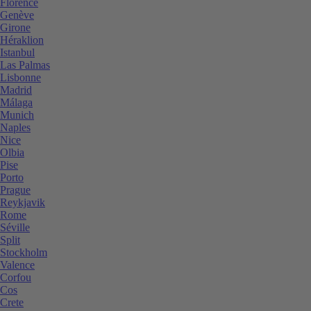
Florence
Genève
Girone
Héraklion
Istanbul
Las Palmas
Lisbonne
Madrid
Málaga
Munich
Naples
Nice
Olbia
Pise
Porto
Prague
Reykjavik
Rome
Séville
Split
Stockholm
Valence
Corfou
Cos
Crete