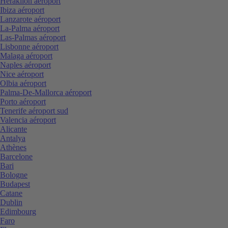
Heraklion aéroport
Ibiza aéroport
Lanzarote aéroport
La-Palma aéroport
Las-Palmas aéroport
Lisbonne aéroport
Malaga aéroport
Naples aéroport
Nice aéroport
Olbia aéroport
Palma-De-Mallorca aéroport
Porto aéroport
Tenerife aéroport sud
Valencia aéroport
Alicante
Antalya
Athènes
Barcelone
Bari
Bologne
Budapest
Catane
Dublin
Edimbourg
Faro