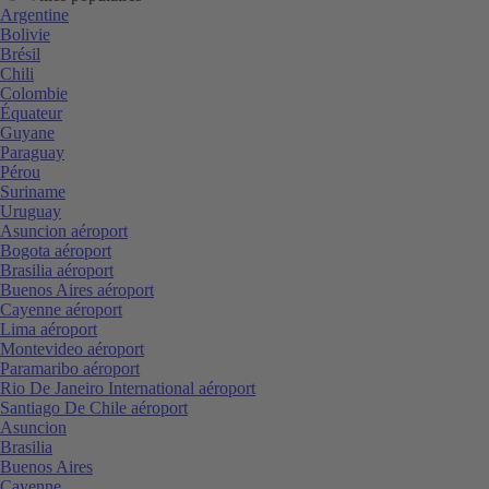
Argentine
Bolivie
Brésil
Chili
Colombie
Équateur
Guyane
Paraguay
Pérou
Suriname
Uruguay
Asuncion aéroport
Bogota aéroport
Brasilia aéroport
Buenos Aires aéroport
Cayenne aéroport
Lima aéroport
Montevideo aéroport
Paramaribo aéroport
Rio De Janeiro International aéroport
Santiago De Chile aéroport
Asuncion
Brasilia
Buenos Aires
Cayenne