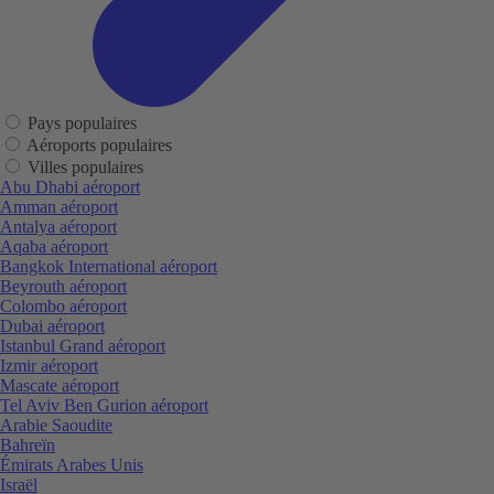
Pays populaires
Aéroports populaires
Villes populaires
Abu Dhabi aéroport
Amman aéroport
Antalya aéroport
Aqaba aéroport
Bangkok International aéroport
Beyrouth aéroport
Colombo aéroport
Dubai aéroport
Istanbul Grand aéroport
Izmir aéroport
Mascate aéroport
Tel Aviv Ben Gurion aéroport
Arabie Saoudite
Bahreïn
Émirats Arabes Unis
Israël