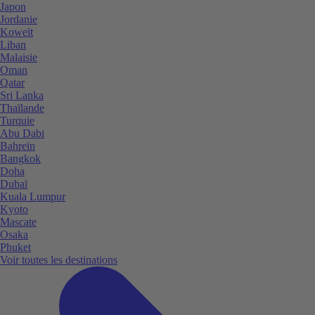
Japon
Jordanie
Koweït
Liban
Malaisie
Oman
Qatar
Sri Lanka
Thaïlande
Turquie
Abu Dabi
Bahreïn
Bangkok
Doha
Dubaï
Kuala Lumpur
Kyoto
Mascate
Osaka
Phuket
Voir toutes les destinations