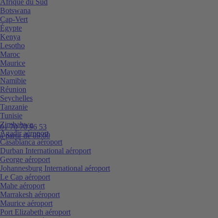
Afrique du Sud
Botswana
Cap-Vert
Égypte
Kenya
Lesotho
Maroc
Maurice
Mayotte
Namibie
Réunion
Seychelles
Tanzanie
Tunisie
Zimbabwe
01 70 70 96 53
Agadir aéroport
à partir de 09:00
Casablanca aéroport
Durban International aéroport
George aéroport
Johannesburg International aéroport
Le Cap aéroport
Mahe aéroport
Marrakesh aéroport
Maurice aéroport
Port Elizabeth aéroport