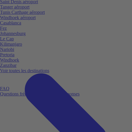
Saint Denis aéroport
Tanger aéroport
Tunis Carthage aéroport
Windhoek aéroport
Casablanca
Fez
Johannesburg
Le Cap
Kilimanjaro
Nariobi
Pretoria
Windhoek
Zanzibar
Voir toutes les destinations
FAQ
Questions fréquemment posées et réponses