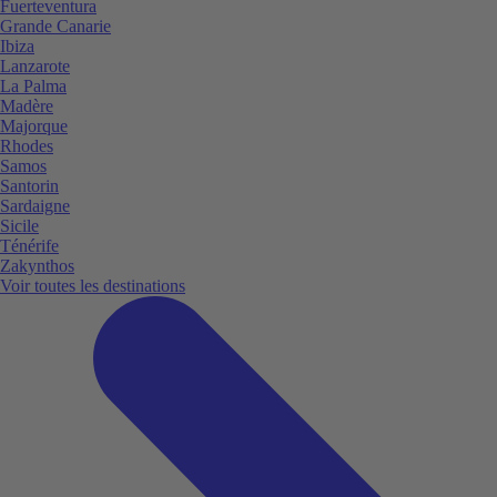
Fuerteventura
Grande Canarie
Ibiza
Lanzarote
La Palma
Madère
Majorque
Rhodes
Samos
Santorin
Sardaigne
Sicile
Ténérife
Zakynthos
Voir toutes les destinations