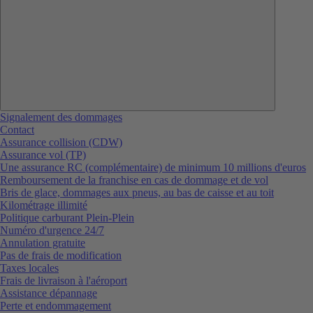
Signalement des dommages
Contact
Assurance collision (CDW)
Assurance vol (TP)
Une assurance RC (complémentaire) de minimum 10 millions d'euros
Remboursement de la franchise en cas de dommage et de vol
Bris de glace, dommages aux pneus, au bas de caisse et au toit
Kilométrage illimité
Politique carburant Plein-Plein
Numéro d'urgence 24/7
Annulation gratuite
Pas de frais de modification
Taxes locales
Frais de livraison à l'aéroport
Assistance dépannage
Perte et endommagement