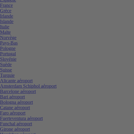
France
Grèce
Irlande
Islande
Italie
Malte
Norvège
Pays-Bas
Pologne
Portugal
Slovénie
Suède
Suisse
Turquie
Alicante aéroport
Amsterdam Schiphol aéroport
Barcelone aéroport
Bari aéroport
Bologna aéroport
Catane aéroport
Faro aéroport
Fuerteventura aéroport
Funchal aéroport
Girone aéroport