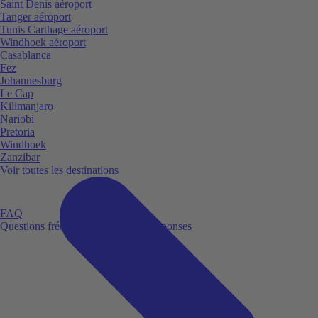
Saint Denis aéroport
Tanger aéroport
Tunis Carthage aéroport
Windhoek aéroport
Casablanca
Fez
Johannesburg
Le Cap
Kilimanjaro
Nariobi
Pretoria
Windhoek
Zanzibar
Voir toutes les destinations
FAQ
Questions fréquemment posées et réponses