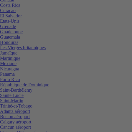
Costa Rica
Curaçao
El Salvador
Etats-Unis
Grenade
Guadeloupe
Guatemala
Honduras
Îles Vierges britanniques
Jamaïque
Martinique
Mexique
Nicaragua
Panama
Porto Rico
République de Dominique
Saint-Barthélemy
Sainte-Lucie
Saint-Martin
Trinité-et-Tobago
Atlanta aéroport
Boston aéroport
Calgary aéroport
Cancun aéroport