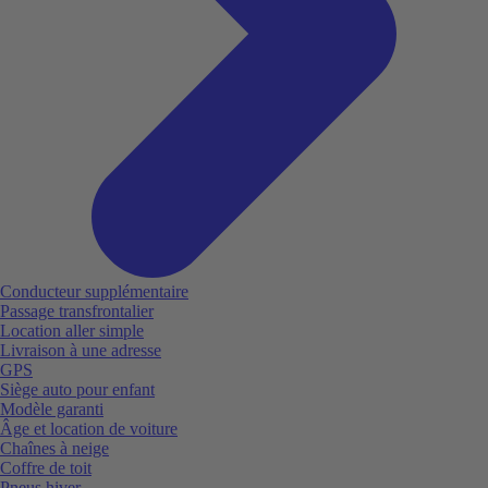
Conducteur supplémentaire
Passage transfrontalier
Location aller simple
Livraison à une adresse
GPS
Siège auto pour enfant
Modèle garanti
Âge et location de voiture
Chaînes à neige
Coffre de toit
Pneus hiver