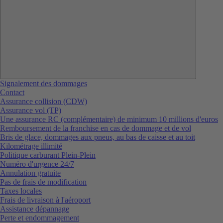
Signalement des dommages
Contact
Assurance collision (CDW)
Assurance vol (TP)
Une assurance RC (complémentaire) de minimum 10 millions d'euros
Remboursement de la franchise en cas de dommage et de vol
Bris de glace, dommages aux pneus, au bas de caisse et au toit
Kilométrage illimité
Politique carburant Plein-Plein
Numéro d'urgence 24/7
Annulation gratuite
Pas de frais de modification
Taxes locales
Frais de livraison à l'aéroport
Assistance dépannage
Perte et endommagement