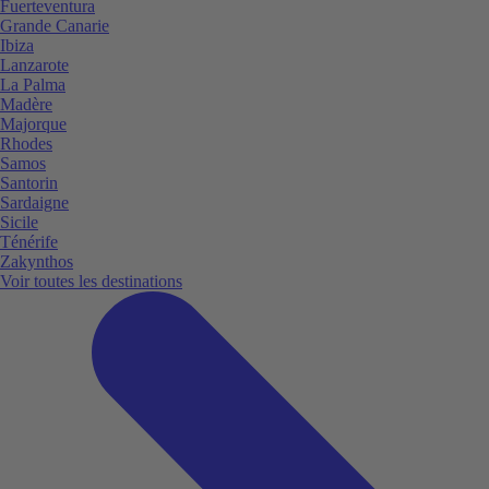
Fuerteventura
Grande Canarie
Ibiza
Lanzarote
La Palma
Madère
Majorque
Rhodes
Samos
Santorin
Sardaigne
Sicile
Ténérife
Zakynthos
Voir toutes les destinations