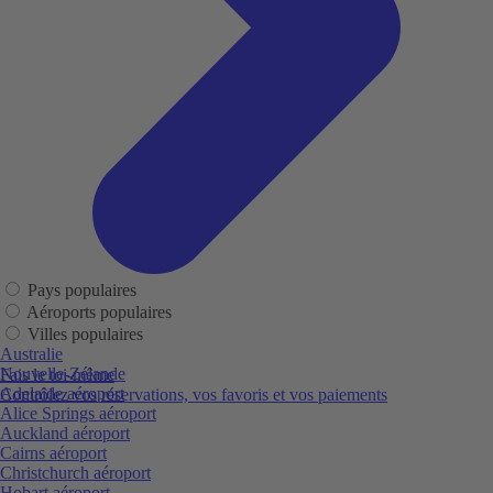
Pays populaires
Aéroports populaires
Villes populaires
Australie
Nouvelle-Zélande
Fais le toi-même
Adelaide aéroport
Contrôlez vos réservations, vos favoris et vos paiements
Alice Springs aéroport
Auckland aéroport
Cairns aéroport
Christchurch aéroport
Hobart aéroport