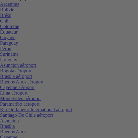
Argentine
Bolivie
Brésil
Chili
Colombie
Équateur
Guyane
Paraguay
Pérou
Suriname
Uruguay
Asuncion aéroport
Bogota aéroport
Brasilia aéroport
Buenos Aires aéroport
Cayenne aéroport
Lima aéroport
Montevideo aéroport
Paramaribo aéroport
Rio De Janeiro International aéroport
Santiago De Chile aéroport
Asuncion
Brasilia
Buenos Aires
Cayenne