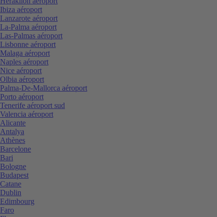
Heraklion aéroport
Ibiza aéroport
Lanzarote aéroport
La-Palma aéroport
Las-Palmas aéroport
Lisbonne aéroport
Malaga aéroport
Naples aéroport
Nice aéroport
Olbia aéroport
Palma-De-Mallorca aéroport
Porto aéroport
Tenerife aéroport sud
Valencia aéroport
Alicante
Antalya
Athènes
Barcelone
Bari
Bologne
Budapest
Catane
Dublin
Edimbourg
Faro