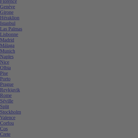
Florence
Genève
Girone
Héraklion
Istanbul
Las Palmas
Lisbonne
Madrid
Málaga
Munich
Naples
Nice
Olbia
Pise
Porto
Prague
Reykjavik
Rome
Séville
Split
Stockholm
Valence
Corfou
Cos
Crete