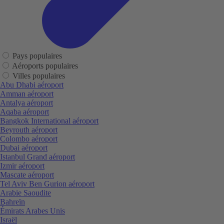
Pays populaires
Aéroports populaires
Villes populaires
Abu Dhabi aéroport
Amman aéroport
Antalya aéroport
Aqaba aéroport
Bangkok International aéroport
Beyrouth aéroport
Colombo aéroport
Dubai aéroport
Istanbul Grand aéroport
Izmir aéroport
Mascate aéroport
Tel Aviv Ben Gurion aéroport
Arabie Saoudite
Bahreïn
Émirats Arabes Unis
Israël