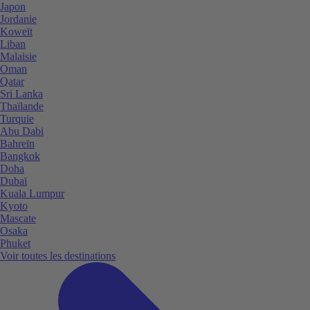
Japon
Jordanie
Koweït
Liban
Malaisie
Oman
Qatar
Sri Lanka
Thaïlande
Turquie
Abu Dabi
Bahreïn
Bangkok
Doha
Dubaï
Kuala Lumpur
Kyoto
Mascate
Osaka
Phuket
Voir toutes les destinations