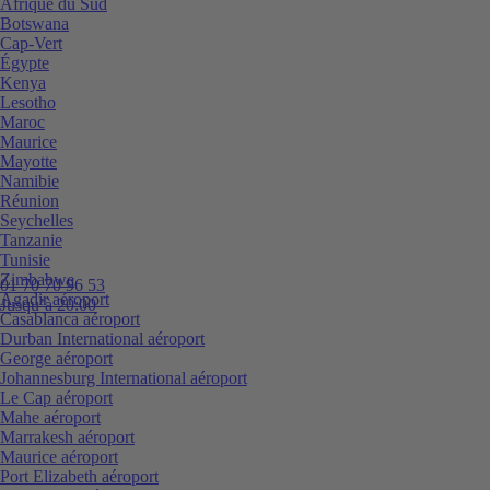
Afrique du Sud
Botswana
Cap-Vert
Égypte
Kenya
Lesotho
Maroc
Maurice
Mayotte
Namibie
Réunion
Seychelles
Tanzanie
Tunisie
Zimbabwe
01 70 70 96 53
Agadir aéroport
Jusqu’à 20:00
Casablanca aéroport
Durban International aéroport
George aéroport
Johannesburg International aéroport
Le Cap aéroport
Mahe aéroport
Marrakesh aéroport
Maurice aéroport
Port Elizabeth aéroport