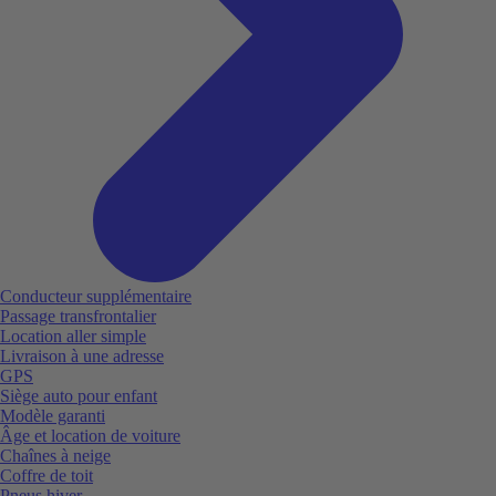
Conducteur supplémentaire
Passage transfrontalier
Location aller simple
Livraison à une adresse
GPS
Siège auto pour enfant
Modèle garanti
Âge et location de voiture
Chaînes à neige
Coffre de toit
Pneus hiver