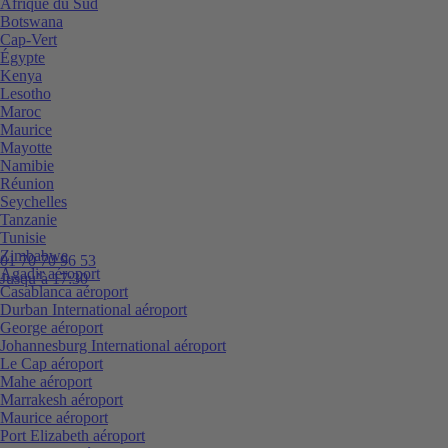
Afrique du Sud
Botswana
Cap-Vert
Égypte
Kenya
Lesotho
Maroc
Maurice
Mayotte
Namibie
Réunion
Seychelles
Tanzanie
Tunisie
Zimbabwe
01 70 70 96 53
Agadir aéroport
Jusqu’à 17:30
Casablanca aéroport
Durban International aéroport
George aéroport
Johannesburg International aéroport
Le Cap aéroport
Mahe aéroport
Marrakesh aéroport
Maurice aéroport
Port Elizabeth aéroport