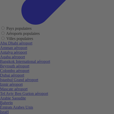
Pays populaires
Aéroports populaires
Villes populaires
Abu Dhabi aéroport
Amman aéroport
Antalya aéroport
Aqaba aéroport
Bangkok International aéroport
Beyrouth aéroport
Colombo aéroport
Dubai aéroport
Istanbul Grand aéroport
Izmir aéroport
Mascate aéroport
Tel Aviv Ben Gurion aéroport
Arabie Saoudite
Bahreïn
Émirats Arabes Unis
Israël