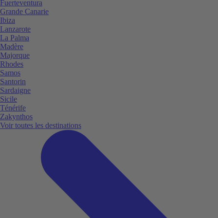
Fuerteventura
Grande Canarie
Ibiza
Lanzarote
La Palma
Madère
Majorque
Rhodes
Samos
Santorin
Sardaigne
Sicile
Ténérife
Zakynthos
Voir toutes les destinations