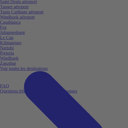
Saint Denis aéroport
Tanger aéroport
Tunis Carthage aéroport
Windhoek aéroport
Casablanca
Fez
Johannesburg
Le Cap
Kilimanjaro
Nariobi
Pretoria
Windhoek
Zanzibar
Voir toutes les destinations
FAQ
Questions fréquemment posées et réponses