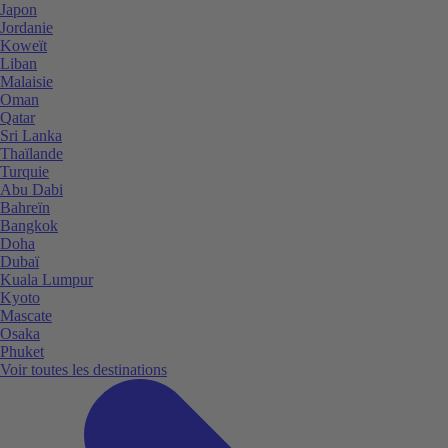
Japon
Jordanie
Koweït
Liban
Malaisie
Oman
Qatar
Sri Lanka
Thaïlande
Turquie
Abu Dabi
Bahreïn
Bangkok
Doha
Dubaï
Kuala Lumpur
Kyoto
Mascate
Osaka
Phuket
Voir toutes les destinations