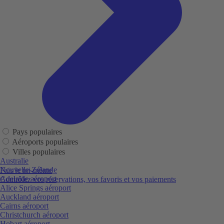
Pays populaires
Aéroports populaires
Villes populaires
Australie
Nouvelle-Zélande
Fais le toi-même
Adelaide aéroport
Contrôlez vos réservations, vos favoris et vos paiements
Alice Springs aéroport
Auckland aéroport
Cairns aéroport
Christchurch aéroport
Hobart aéroport