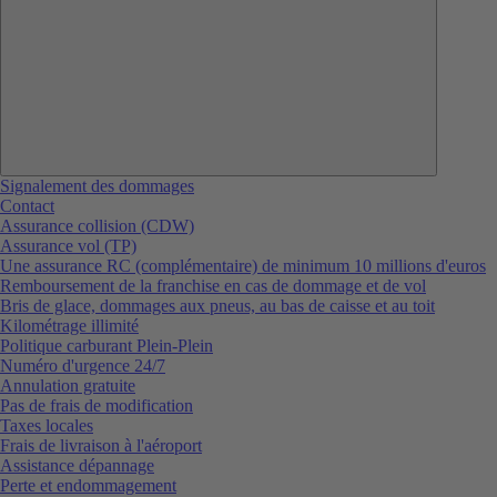
Signalement des dommages
Contact
Assurance collision (CDW)
Assurance vol (TP)
Une assurance RC (complémentaire) de minimum 10 millions d'euros
Remboursement de la franchise en cas de dommage et de vol
Bris de glace, dommages aux pneus, au bas de caisse et au toit
Kilométrage illimité
Politique carburant Plein-Plein
Numéro d'urgence 24/7
Annulation gratuite
Pas de frais de modification
Taxes locales
Frais de livraison à l'aéroport
Assistance dépannage
Perte et endommagement