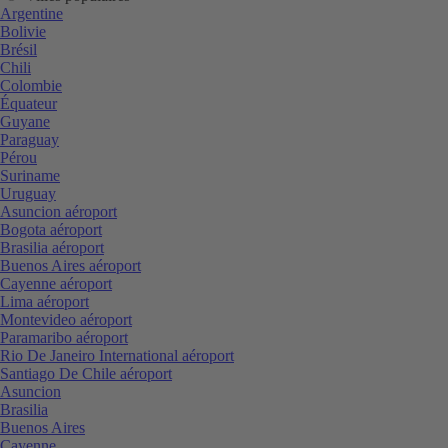
Argentine
Bolivie
Brésil
Chili
Colombie
Équateur
Guyane
Paraguay
Pérou
Suriname
Uruguay
Asuncion aéroport
Bogota aéroport
Brasilia aéroport
Buenos Aires aéroport
Cayenne aéroport
Lima aéroport
Montevideo aéroport
Paramaribo aéroport
Rio De Janeiro International aéroport
Santiago De Chile aéroport
Asuncion
Brasilia
Buenos Aires
Cayenne