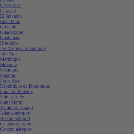
Costa Rica
Curaçao
El Salvador
Etats-Unis
Grenade
Guadeloupe
Guatemala
Honduras
Îles Vierges britanniques
Jamaïque
Martinique
Mexique
Nicaragua
Panama
Porto Rico
République de Dominique
Saint-Barthélemy
Sainte-Lucie
Saint-Martin
Trinité-et-Tobago
Atlanta aéroport
Boston aéroport
Calgary aéroport
Cancun aéroport