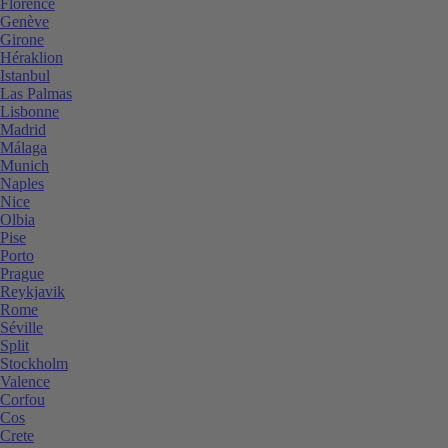
Florence
Genève
Girone
Héraklion
Istanbul
Las Palmas
Lisbonne
Madrid
Málaga
Munich
Naples
Nice
Olbia
Pise
Porto
Prague
Reykjavik
Rome
Séville
Split
Stockholm
Valence
Corfou
Cos
Crete