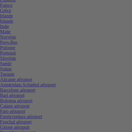
France
Grèce
Irlande
Islande
Italie
Malte
Norvège
Pays-Bas
Pologne
Portugal
Slovénie
Suède
Suisse
Turquie
Alicante aéroport
Amsterdam Schiphol aéroport
Barcelone aéroport
Bari aéroport
Bologna aéroport
Catane aéroport
Faro aéroport
Fuerteventura aéroport
Funchal aéroport
Girone aéroport