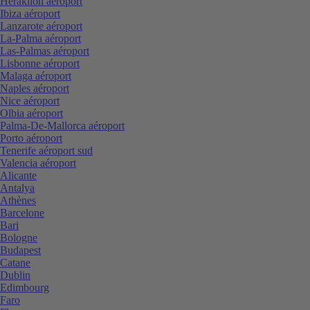
Heraklion aéroport
Ibiza aéroport
Lanzarote aéroport
La-Palma aéroport
Las-Palmas aéroport
Lisbonne aéroport
Malaga aéroport
Naples aéroport
Nice aéroport
Olbia aéroport
Palma-De-Mallorca aéroport
Porto aéroport
Tenerife aéroport sud
Valencia aéroport
Alicante
Antalya
Athènes
Barcelone
Bari
Bologne
Budapest
Catane
Dublin
Edimbourg
Faro