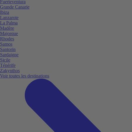
Fuerteventura
Grande Canarie
Ibiza
Lanzarote
La Palma
Madère
Majorque
Rhodes
Samos
Santorin
Sardaigne
Sicile
Ténérife
Zakynthos
Voir toutes les destinations