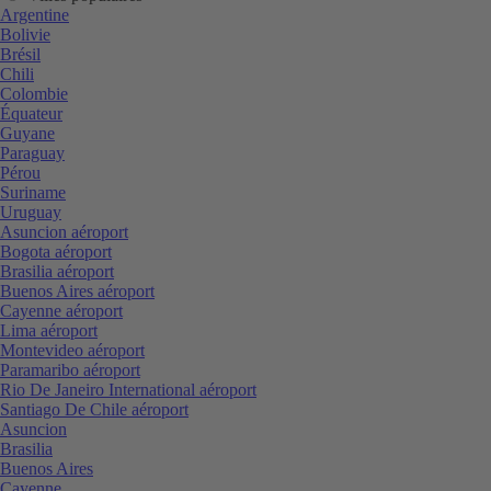
Argentine
Bolivie
Brésil
Chili
Colombie
Équateur
Guyane
Paraguay
Pérou
Suriname
Uruguay
Asuncion aéroport
Bogota aéroport
Brasilia aéroport
Buenos Aires aéroport
Cayenne aéroport
Lima aéroport
Montevideo aéroport
Paramaribo aéroport
Rio De Janeiro International aéroport
Santiago De Chile aéroport
Asuncion
Brasilia
Buenos Aires
Cayenne