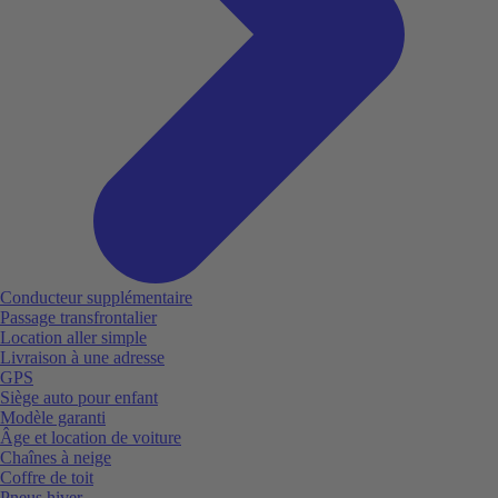
Conducteur supplémentaire
Passage transfrontalier
Location aller simple
Livraison à une adresse
GPS
Siège auto pour enfant
Modèle garanti
Âge et location de voiture
Chaînes à neige
Coffre de toit
Pneus hiver