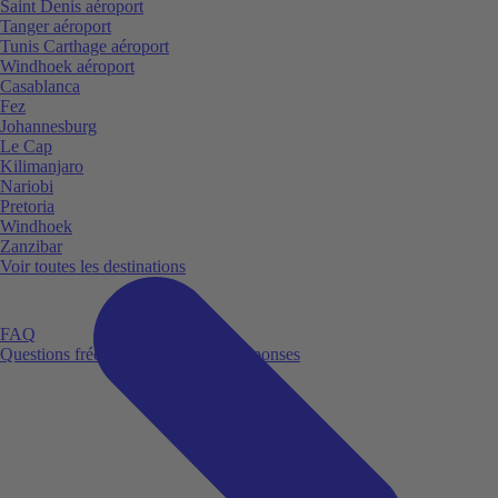
Saint Denis aéroport
Tanger aéroport
Tunis Carthage aéroport
Windhoek aéroport
Casablanca
Fez
Johannesburg
Le Cap
Kilimanjaro
Nariobi
Pretoria
Windhoek
Zanzibar
Voir toutes les destinations
FAQ
Questions fréquemment posées et réponses