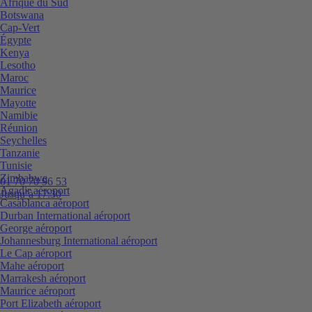
Afrique du Sud
Botswana
Cap-Vert
Égypte
Kenya
Lesotho
Maroc
Maurice
Mayotte
Namibie
Réunion
Seychelles
Tanzanie
Tunisie
Zimbabwe
01 70 70 96 53
Agadir aéroport
Jusqu’à 17:30
Casablanca aéroport
Durban International aéroport
George aéroport
Johannesburg International aéroport
Le Cap aéroport
Mahe aéroport
Marrakesh aéroport
Maurice aéroport
Port Elizabeth aéroport