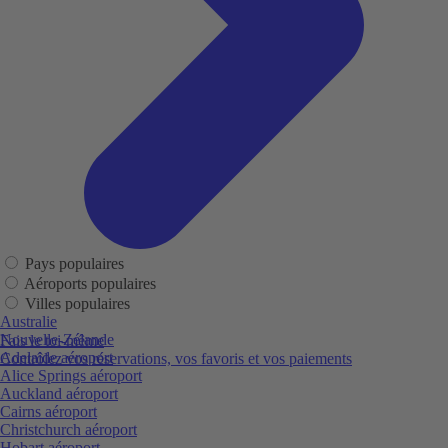
Pays populaires
Aéroports populaires
Villes populaires
Australie
Nouvelle-Zélande
Fais le toi-même
Adelaide aéroport
Contrôlez vos réservations, vos favoris et vos paiements
Alice Springs aéroport
Auckland aéroport
Cairns aéroport
Christchurch aéroport
Hobart aéroport