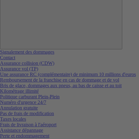
Signalement des dommages
Contact
Assurance collision (CDW)
Assurance vol (TP)
Une assurance RC (complémentaire) de minimum 10 millions d'euros
Remboursement de la franchise en cas de dommage et de vol
Bris de glace, dommages aux pneus, au bas de caisse et au toit
Kilométrage illimité
Politique carburant Plein-Plein
Numéro d'urgence 24/7
Annulation gratuite
Pas de frais de modification
Taxes locales
Frais de livraison à l'aéroport
Assistance dépannage
Perte et endommagement