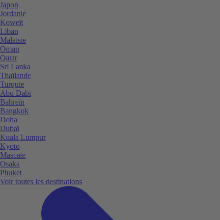
Japon
Jordanie
Koweït
Liban
Malaisie
Oman
Qatar
Sri Lanka
Thaïlande
Turquie
Abu Dabi
Bahreïn
Bangkok
Doha
Dubaï
Kuala Lumpur
Kyoto
Mascate
Osaka
Phuket
Voir toutes les destinations