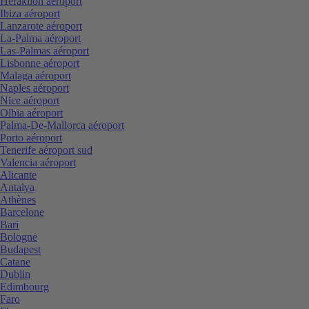
Heraklion aéroport
Ibiza aéroport
Lanzarote aéroport
La-Palma aéroport
Las-Palmas aéroport
Lisbonne aéroport
Malaga aéroport
Naples aéroport
Nice aéroport
Olbia aéroport
Palma-De-Mallorca aéroport
Porto aéroport
Tenerife aéroport sud
Valencia aéroport
Alicante
Antalya
Athènes
Barcelone
Bari
Bologne
Budapest
Catane
Dublin
Edimbourg
Faro