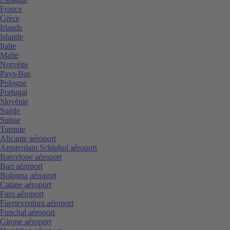
France
Grèce
Irlande
Islande
Italie
Malte
Norvège
Pays-Bas
Pologne
Portugal
Slovénie
Suède
Suisse
Turquie
Alicante aéroport
Amsterdam Schiphol aéroport
Barcelone aéroport
Bari aéroport
Bologna aéroport
Catane aéroport
Faro aéroport
Fuerteventura aéroport
Funchal aéroport
Girone aéroport