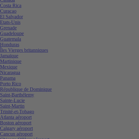
Costa Rica
Curaçao
El Salvador
Etats-Unis
Grenade
Guadeloupe
Guatemala
Honduras
Îles Vierges britanniques
Jamaïque
Martinique
Mexique
Nicaragua
Panama
Porto Rico
République de Dominique
Saint-Barthélemy
Sainte-Lucie
Saint-Martin
Trinité-et-Tobago
Atlanta aéroport
Boston aéroport
Calgary aéroport
Cancun aéroport