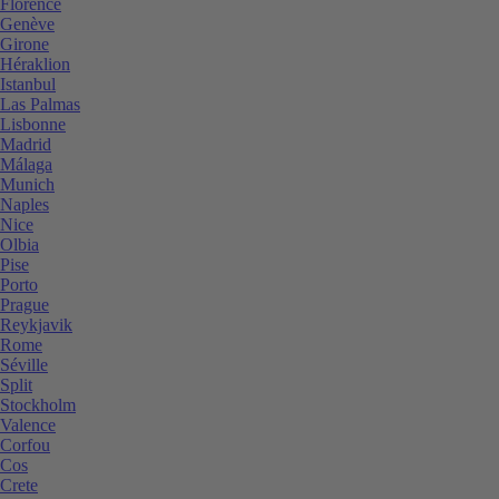
Florence
Genève
Girone
Héraklion
Istanbul
Las Palmas
Lisbonne
Madrid
Málaga
Munich
Naples
Nice
Olbia
Pise
Porto
Prague
Reykjavik
Rome
Séville
Split
Stockholm
Valence
Corfou
Cos
Crete