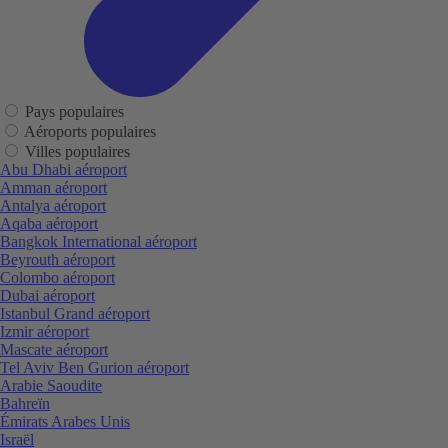
Pays populaires
Aéroports populaires
Villes populaires
Abu Dhabi aéroport
Amman aéroport
Antalya aéroport
Aqaba aéroport
Bangkok International aéroport
Beyrouth aéroport
Colombo aéroport
Dubai aéroport
Istanbul Grand aéroport
Izmir aéroport
Mascate aéroport
Tel Aviv Ben Gurion aéroport
Arabie Saoudite
Bahreïn
Émirats Arabes Unis
Israël