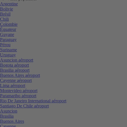
Argentine
Bolivie
Brésil
Chili
Colombie
Équateur
Guyane
Paraguay
Pérou
Suriname
Uruguay
Asuncion aéroport
Bogota aéroport
Brasilia aéroport
Buenos Aires aéroport
Cayenne aéroport
Lima aéroport
Montevideo aéroport
Paramaribo aéroport
Rio De Janeiro International aéroport
Santiago De Chile aéroport
Asuncion
Brasilia
Buenos Aires
Cayenne