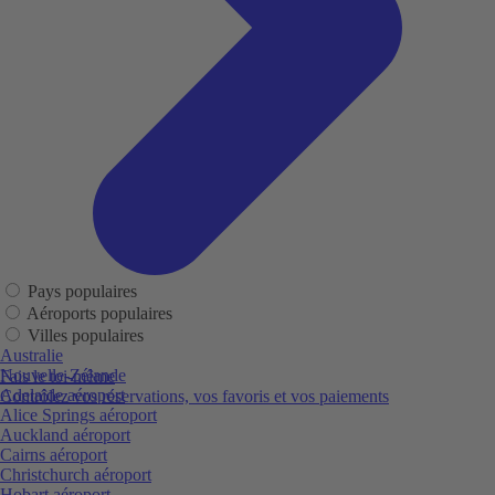
Pays populaires
Aéroports populaires
Villes populaires
Australie
Nouvelle-Zélande
Fais le toi-même
Adelaide aéroport
Contrôlez vos réservations, vos favoris et vos paiements
Alice Springs aéroport
Auckland aéroport
Cairns aéroport
Christchurch aéroport
Hobart aéroport