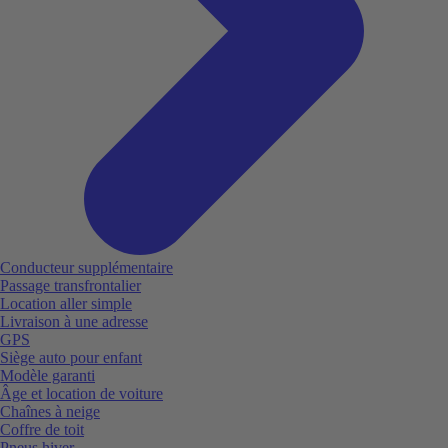
Conducteur supplémentaire
Passage transfrontalier
Location aller simple
Livraison à une adresse
GPS
Siège auto pour enfant
Modèle garanti
Âge et location de voiture
Chaînes à neige
Coffre de toit
Pneus hiver