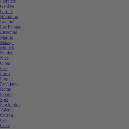
Florence
Genève
Girone
Héraklion
Istanbul
Las Palmas
Lisbonne
Madrid
Málaga
Munich
Naples
Nice
Olbia
Pise
Porto
Prague
Reykjavik
Rome
Séville
Split
Stockholm
Valence
Corfou
Cos
Crete