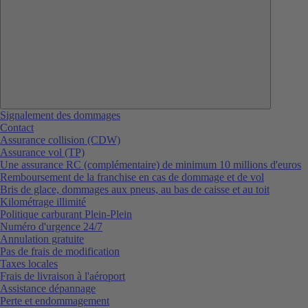
Signalement des dommages
Contact
Assurance collision (CDW)
Assurance vol (TP)
Une assurance RC (complémentaire) de minimum 10 millions d'euros
Remboursement de la franchise en cas de dommage et de vol
Bris de glace, dommages aux pneus, au bas de caisse et au toit
Kilométrage illimité
Politique carburant Plein-Plein
Numéro d'urgence 24/7
Annulation gratuite
Pas de frais de modification
Taxes locales
Frais de livraison à l'aéroport
Assistance dépannage
Perte et endommagement