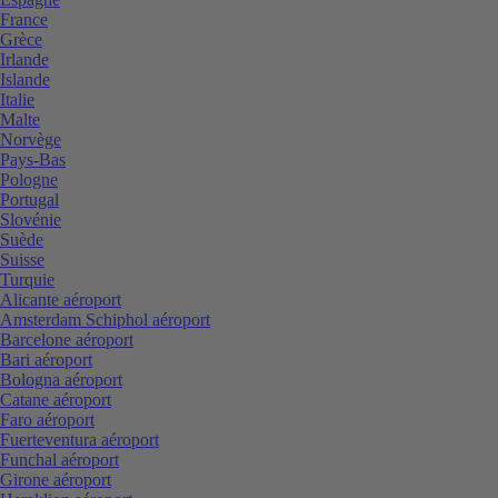
France
Grèce
Irlande
Islande
Italie
Malte
Norvège
Pays-Bas
Pologne
Portugal
Slovénie
Suède
Suisse
Turquie
Alicante aéroport
Amsterdam Schiphol aéroport
Barcelone aéroport
Bari aéroport
Bologna aéroport
Catane aéroport
Faro aéroport
Fuerteventura aéroport
Funchal aéroport
Girone aéroport