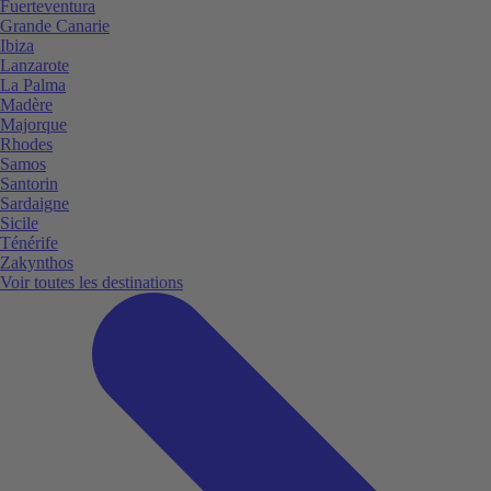
Fuerteventura
Grande Canarie
Ibiza
Lanzarote
La Palma
Madère
Majorque
Rhodes
Samos
Santorin
Sardaigne
Sicile
Ténérife
Zakynthos
Voir toutes les destinations