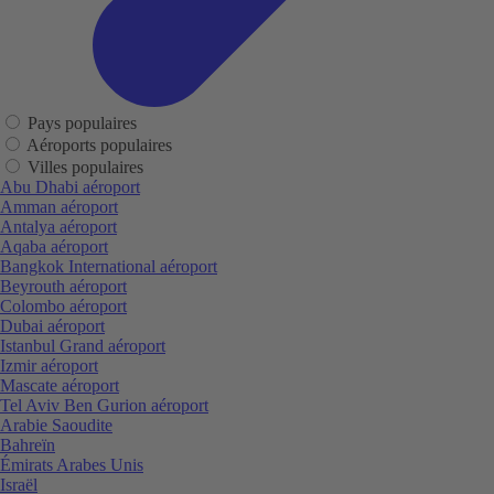
Pays populaires
Aéroports populaires
Villes populaires
Abu Dhabi aéroport
Amman aéroport
Antalya aéroport
Aqaba aéroport
Bangkok International aéroport
Beyrouth aéroport
Colombo aéroport
Dubai aéroport
Istanbul Grand aéroport
Izmir aéroport
Mascate aéroport
Tel Aviv Ben Gurion aéroport
Arabie Saoudite
Bahreïn
Émirats Arabes Unis
Israël