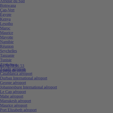
Afrique du Sud
Botswana
Cap-Vert
Égypte
Kenya
Lesotho
Maroc
Maurice
Mayotte
Namibie
Réunion
Seychelles
Tanzanie
Tunisie
Zimbabwe
01 70 70 96 53
Agadir aéroport
à partir de 09:00
Casablanca aéroport
Durban International aéroport
George aéroport
Johannesburg International aéroport
Le Cap aéroport
Mahe aéroport
Marrakesh aéroport
Maurice aéroport
Port Elizabeth aéroport