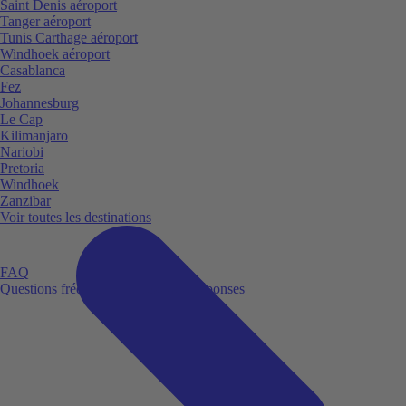
Saint Denis aéroport
Tanger aéroport
Tunis Carthage aéroport
Windhoek aéroport
Casablanca
Fez
Johannesburg
Le Cap
Kilimanjaro
Nariobi
Pretoria
Windhoek
Zanzibar
Voir toutes les destinations
FAQ
Questions fréquemment posées et réponses