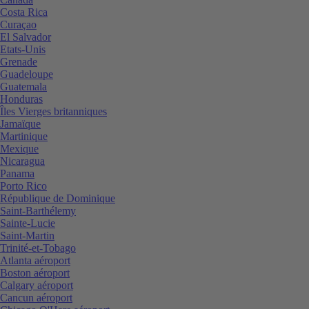
Costa Rica
Curaçao
El Salvador
Etats-Unis
Grenade
Guadeloupe
Guatemala
Honduras
Îles Vierges britanniques
Jamaïque
Martinique
Mexique
Nicaragua
Panama
Porto Rico
République de Dominique
Saint-Barthélemy
Sainte-Lucie
Saint-Martin
Trinité-et-Tobago
Atlanta aéroport
Boston aéroport
Calgary aéroport
Cancun aéroport