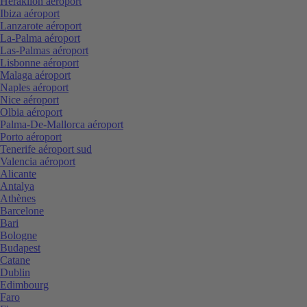
Heraklion aéroport
Ibiza aéroport
Lanzarote aéroport
La-Palma aéroport
Las-Palmas aéroport
Lisbonne aéroport
Malaga aéroport
Naples aéroport
Nice aéroport
Olbia aéroport
Palma-De-Mallorca aéroport
Porto aéroport
Tenerife aéroport sud
Valencia aéroport
Alicante
Antalya
Athènes
Barcelone
Bari
Bologne
Budapest
Catane
Dublin
Edimbourg
Faro