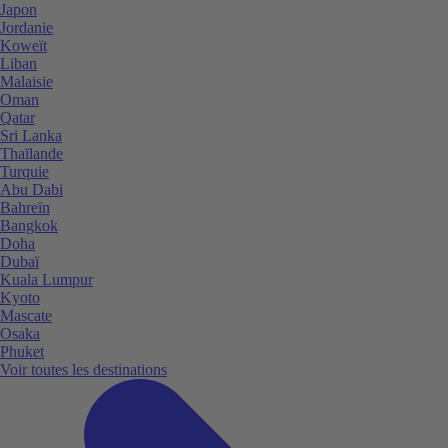
Japon
Jordanie
Koweït
Liban
Malaisie
Oman
Qatar
Sri Lanka
Thaïlande
Turquie
Abu Dabi
Bahreïn
Bangkok
Doha
Dubaï
Kuala Lumpur
Kyoto
Mascate
Osaka
Phuket
Voir toutes les destinations