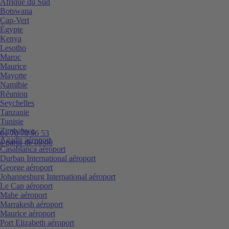
Afrique du Sud
Botswana
Cap-Vert
Égypte
Kenya
Lesotho
Maroc
Maurice
Mayotte
Namibie
Réunion
Seychelles
Tanzanie
Tunisie
Zimbabwe
01 70 70 96 53
Agadir aéroport
à partir de 09:00
Casablanca aéroport
Durban International aéroport
George aéroport
Johannesburg International aéroport
Le Cap aéroport
Mahe aéroport
Marrakesh aéroport
Maurice aéroport
Port Elizabeth aéroport