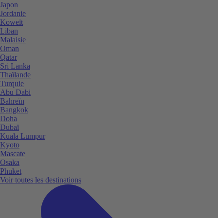
Japon
Jordanie
Koweït
Liban
Malaisie
Oman
Qatar
Sri Lanka
Thaïlande
Turquie
Abu Dabi
Bahreïn
Bangkok
Doha
Dubaï
Kuala Lumpur
Kyoto
Mascate
Osaka
Phuket
Voir toutes les destinations