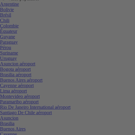
Argentine
Bolivie
Brésil
Chili
Colombie
Équateur
Guyane
Paraguay
Pérou
Suriname
Uruguay
Asuncion aéroport
Bogota aéroport
Brasilia aéroport
Buenos Aires aéroport
Cayenne aéroport
Lima aéroport
Montevideo aéroport
Paramaribo aéroport
Rio De Janeiro International aéroport
Santiago De Chile aéroport
Asuncion
Brasilia
Buenos Aires
Cayenne