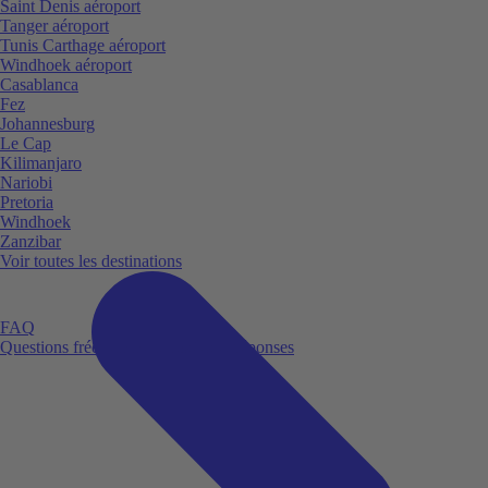
Saint Denis aéroport
Tanger aéroport
Tunis Carthage aéroport
Windhoek aéroport
Casablanca
Fez
Johannesburg
Le Cap
Kilimanjaro
Nariobi
Pretoria
Windhoek
Zanzibar
Voir toutes les destinations
FAQ
Questions fréquemment posées et réponses