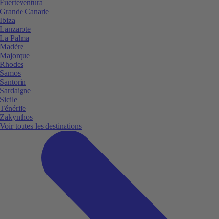
Fuerteventura
Grande Canarie
Ibiza
Lanzarote
La Palma
Madère
Majorque
Rhodes
Samos
Santorin
Sardaigne
Sicile
Ténérife
Zakynthos
Voir toutes les destinations