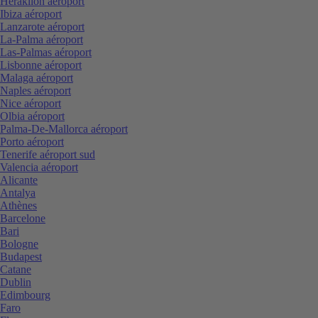
Heraklion aéroport
Ibiza aéroport
Lanzarote aéroport
La-Palma aéroport
Las-Palmas aéroport
Lisbonne aéroport
Malaga aéroport
Naples aéroport
Nice aéroport
Olbia aéroport
Palma-De-Mallorca aéroport
Porto aéroport
Tenerife aéroport sud
Valencia aéroport
Alicante
Antalya
Athènes
Barcelone
Bari
Bologne
Budapest
Catane
Dublin
Edimbourg
Faro