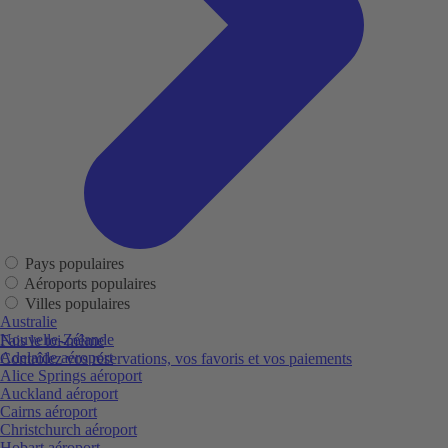
Pays populaires
Aéroports populaires
Villes populaires
Australie
Nouvelle-Zélande
Fais le toi-même
Adelaide aéroport
Contrôlez vos réservations, vos favoris et vos paiements
Alice Springs aéroport
Auckland aéroport
Cairns aéroport
Christchurch aéroport
Hobart aéroport