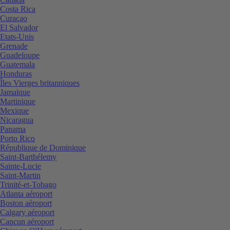
Costa Rica
Curaçao
El Salvador
Etats-Unis
Grenade
Guadeloupe
Guatemala
Honduras
Îles Vierges britanniques
Jamaïque
Martinique
Mexique
Nicaragua
Panama
Porto Rico
République de Dominique
Saint-Barthélemy
Sainte-Lucie
Saint-Martin
Trinité-et-Tobago
Atlanta aéroport
Boston aéroport
Calgary aéroport
Cancun aéroport