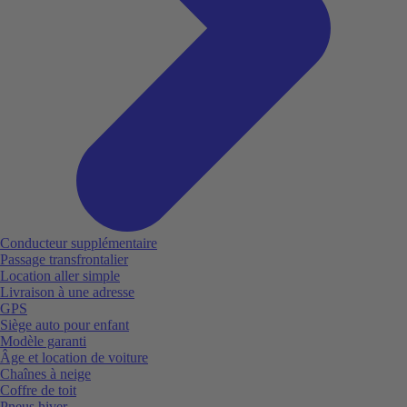
Conducteur supplémentaire
Passage transfrontalier
Location aller simple
Livraison à une adresse
GPS
Siège auto pour enfant
Modèle garanti
Âge et location de voiture
Chaînes à neige
Coffre de toit
Pneus hiver