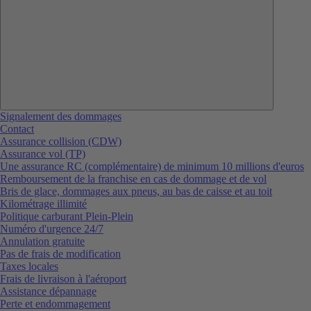
Signalement des dommages
Contact
Assurance collision (CDW)
Assurance vol (TP)
Une assurance RC (complémentaire) de minimum 10 millions d'euros
Remboursement de la franchise en cas de dommage et de vol
Bris de glace, dommages aux pneus, au bas de caisse et au toit
Kilométrage illimité
Politique carburant Plein-Plein
Numéro d'urgence 24/7
Annulation gratuite
Pas de frais de modification
Taxes locales
Frais de livraison à l'aéroport
Assistance dépannage
Perte et endommagement