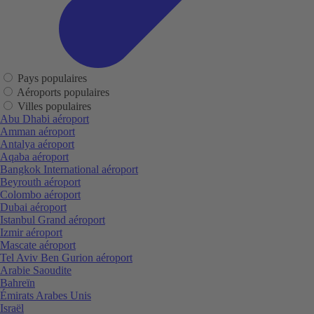
Pays populaires
Aéroports populaires
Villes populaires
Abu Dhabi aéroport
Amman aéroport
Antalya aéroport
Aqaba aéroport
Bangkok International aéroport
Beyrouth aéroport
Colombo aéroport
Dubai aéroport
Istanbul Grand aéroport
Izmir aéroport
Mascate aéroport
Tel Aviv Ben Gurion aéroport
Arabie Saoudite
Bahreïn
Émirats Arabes Unis
Israël