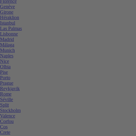
Florence
Genève
Girone
Héraklion
Istanbul
Las Palmas
Lisbonne
Madrid
Málaga
Munich
Naples
Nice
Olbia
Pise
Porto
Prague
Reykjavik
Rome
Séville
Split
Stockholm
Valence
Corfou
Cos
Crete