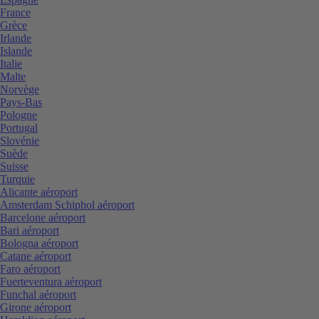
France
Grèce
Irlande
Islande
Italie
Malte
Norvège
Pays-Bas
Pologne
Portugal
Slovénie
Suède
Suisse
Turquie
Alicante aéroport
Amsterdam Schiphol aéroport
Barcelone aéroport
Bari aéroport
Bologna aéroport
Catane aéroport
Faro aéroport
Fuerteventura aéroport
Funchal aéroport
Girone aéroport