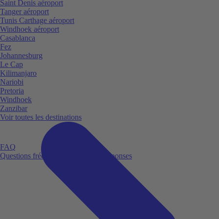
Saint Denis aéroport
Tanger aéroport
Tunis Carthage aéroport
Windhoek aéroport
Casablanca
Fez
Johannesburg
Le Cap
Kilimanjaro
Nariobi
Pretoria
Windhoek
Zanzibar
Voir toutes les destinations
FAQ
Questions fréquemment posées et réponses