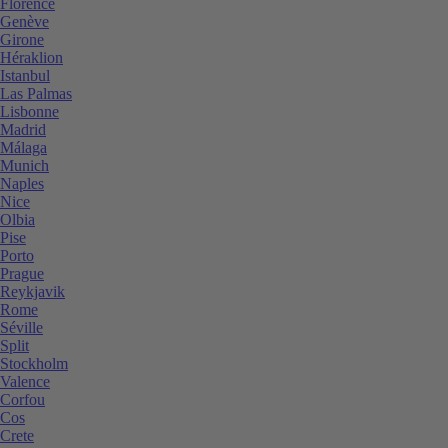
Florence
Genève
Girone
Héraklion
Istanbul
Las Palmas
Lisbonne
Madrid
Málaga
Munich
Naples
Nice
Olbia
Pise
Porto
Prague
Reykjavik
Rome
Séville
Split
Stockholm
Valence
Corfou
Cos
Crete