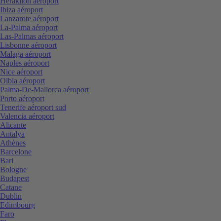
Heraklion aéroport
Ibiza aéroport
Lanzarote aéroport
La-Palma aéroport
Las-Palmas aéroport
Lisbonne aéroport
Malaga aéroport
Naples aéroport
Nice aéroport
Olbia aéroport
Palma-De-Mallorca aéroport
Porto aéroport
Tenerife aéroport sud
Valencia aéroport
Alicante
Antalya
Athènes
Barcelone
Bari
Bologne
Budapest
Catane
Dublin
Edimbourg
Faro