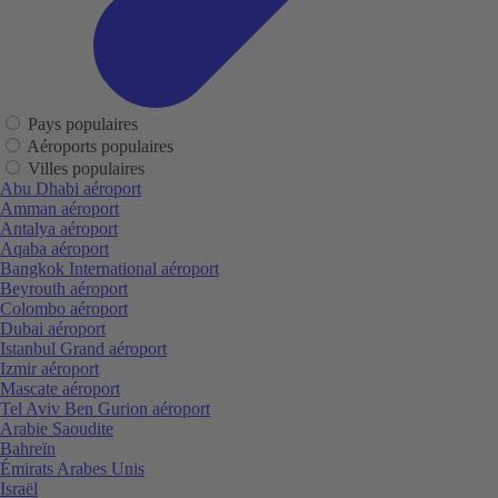
Pays populaires
Aéroports populaires
Villes populaires
Abu Dhabi aéroport
Amman aéroport
Antalya aéroport
Aqaba aéroport
Bangkok International aéroport
Beyrouth aéroport
Colombo aéroport
Dubai aéroport
Istanbul Grand aéroport
Izmir aéroport
Mascate aéroport
Tel Aviv Ben Gurion aéroport
Arabie Saoudite
Bahreïn
Émirats Arabes Unis
Israël