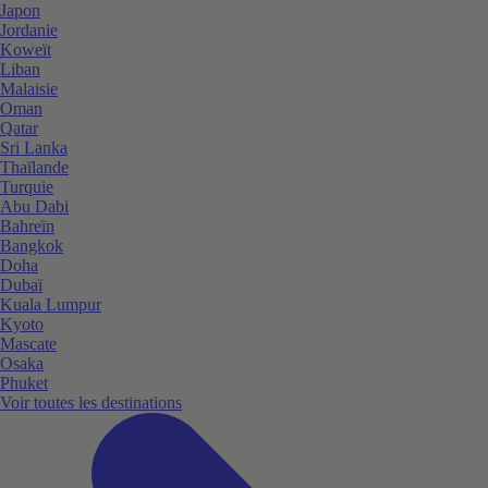
Japon
Jordanie
Koweït
Liban
Malaisie
Oman
Qatar
Sri Lanka
Thaïlande
Turquie
Abu Dabi
Bahreïn
Bangkok
Doha
Dubaï
Kuala Lumpur
Kyoto
Mascate
Osaka
Phuket
Voir toutes les destinations