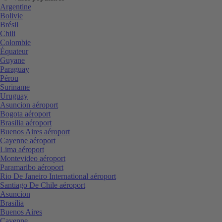
Argentine
Bolivie
Brésil
Chili
Colombie
Équateur
Guyane
Paraguay
Pérou
Suriname
Uruguay
Asuncion aéroport
Bogota aéroport
Brasilia aéroport
Buenos Aires aéroport
Cayenne aéroport
Lima aéroport
Montevideo aéroport
Paramaribo aéroport
Rio De Janeiro International aéroport
Santiago De Chile aéroport
Asuncion
Brasilia
Buenos Aires
Cayenne