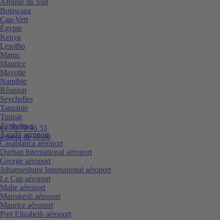
Afrique du Sud
Botswana
Cap-Vert
Égypte
Kenya
Lesotho
Maroc
Maurice
Mayotte
Namibie
Réunion
Seychelles
Tanzanie
Tunisie
Zimbabwe
01 70 70 96 53
Agadir aéroport
à partir de 09:00
Casablanca aéroport
Durban International aéroport
George aéroport
Johannesburg International aéroport
Le Cap aéroport
Mahe aéroport
Marrakesh aéroport
Maurice aéroport
Port Elizabeth aéroport