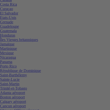
Costa Rica
Curaçao
El Salvador
Etats-Unis
Grenade
Guadeloupe
Guatemala
Honduras
Îles Vierges britanniques
Jamaïque
Martinique
Mexique
Nicaragua
Panama
Porto Rico
République de Dominique
Saint-Barthélemy
Sainte-Lucie
Saint-Martin
Trinité-et-Tobago
Atlanta aéroport
Boston aéroport
Calgary aéroport
Cancun aéroport