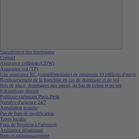
Signalement des dommages
Contact
Assurance collision (CDW)
Assurance vol (TP)
Une assurance RC (complémentaire) de minimum 10 millions d'euros
Remboursement de la franchise en cas de dommage et de vol
Bris de glace, dommages aux pneus, au bas de caisse et au toit
Kilométrage illimité
Politique carburant Plein-Plein
Numéro d'urgence 24/7
Annulation gratuite
Pas de frais de modification
Taxes locales
Frais de livraison à l'aéroport
Assistance dépannage
Perte et endommagement