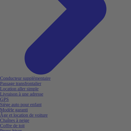
Conducteur supplémentaire
Passage transfrontalier
Location aller simple
Livraison à une adresse
GPS
Siège auto pour enfant
Modèle garanti
Âge et location de voiture
Chaînes à neige
Coffre de toit
Pneus hiver