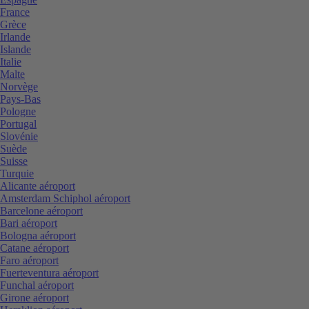
France
Grèce
Irlande
Islande
Italie
Malte
Norvège
Pays-Bas
Pologne
Portugal
Slovénie
Suède
Suisse
Turquie
Alicante aéroport
Amsterdam Schiphol aéroport
Barcelone aéroport
Bari aéroport
Bologna aéroport
Catane aéroport
Faro aéroport
Fuerteventura aéroport
Funchal aéroport
Girone aéroport