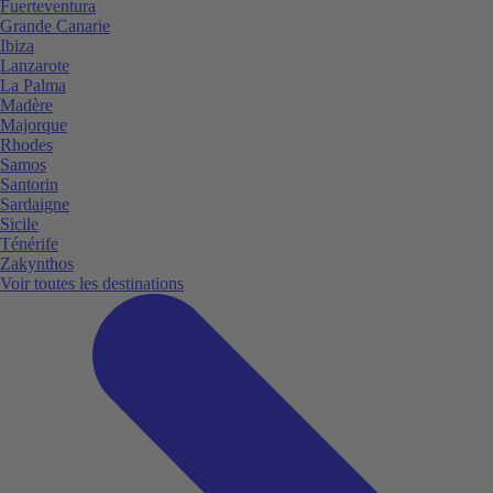
Fuerteventura
Grande Canarie
Ibiza
Lanzarote
La Palma
Madère
Majorque
Rhodes
Samos
Santorin
Sardaigne
Sicile
Ténérife
Zakynthos
Voir toutes les destinations