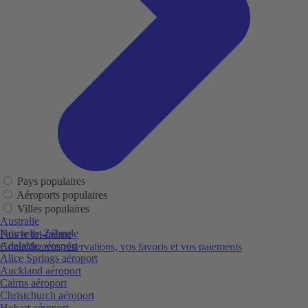
Pays populaires
Aéroports populaires
Villes populaires
Australie
Nouvelle-Zélande
Fais le toi-même
Adelaide aéroport
Contrôlez vos réservations, vos favoris et vos paiements
Alice Springs aéroport
Auckland aéroport
Cairns aéroport
Christchurch aéroport
Hobart aéroport