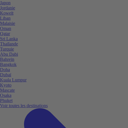
Japon
Jordanie
Koweït
Liban
Malaisie
Oman
Qatar
Sri Lanka
Thaïlande
Turquie
Abu Dabi
Bahreïn
Bangkok
Doha
Dubaï
Kuala Lumpur
Kyoto
Mascate
Osaka
Phuket
Voir toutes les destinations