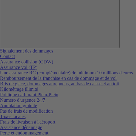
Signalement des dommages
Contact
Assurance collision (CDW)
Assurance vol (TP)
Une assurance RC (complémentaire) de minimum 10 millions d'euros
Remboursement de la franchise en cas de dommage et de vol
Bris de glace, dommages aux pneus, au bas de caisse et au toit
Kilométrage illimité
Politique carburant Plein-Plein
Numéro d'urgence 24/7
Annulation gratuite
Pas de frais de modification
Taxes locales
Frais de livraison à l'aéroport
Assistance dépannage
Perte et endommagement