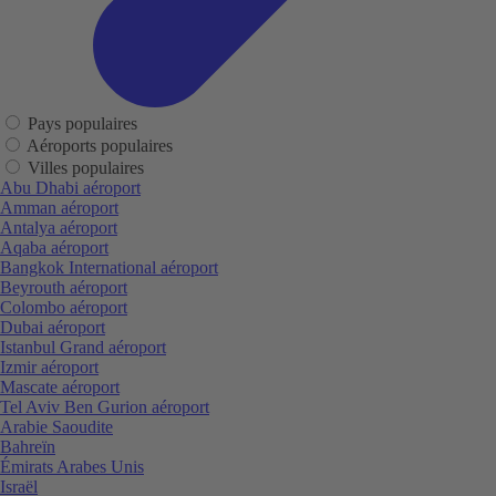
Pays populaires
Aéroports populaires
Villes populaires
Abu Dhabi aéroport
Amman aéroport
Antalya aéroport
Aqaba aéroport
Bangkok International aéroport
Beyrouth aéroport
Colombo aéroport
Dubai aéroport
Istanbul Grand aéroport
Izmir aéroport
Mascate aéroport
Tel Aviv Ben Gurion aéroport
Arabie Saoudite
Bahreïn
Émirats Arabes Unis
Israël