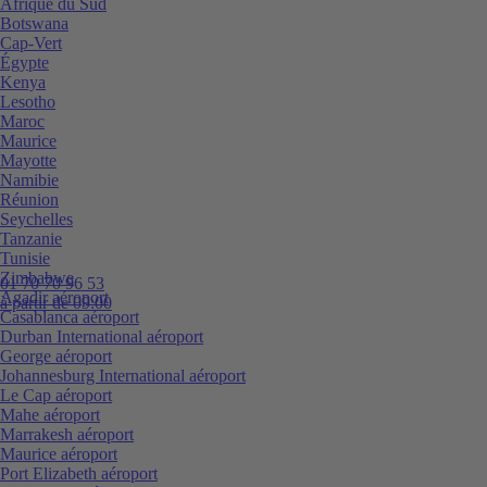
Afrique du Sud
Botswana
Cap-Vert
Égypte
Kenya
Lesotho
Maroc
Maurice
Mayotte
Namibie
Réunion
Seychelles
Tanzanie
Tunisie
Zimbabwe
01 70 70 96 53
Agadir aéroport
à partir de 09:00
Casablanca aéroport
Durban International aéroport
George aéroport
Johannesburg International aéroport
Le Cap aéroport
Mahe aéroport
Marrakesh aéroport
Maurice aéroport
Port Elizabeth aéroport