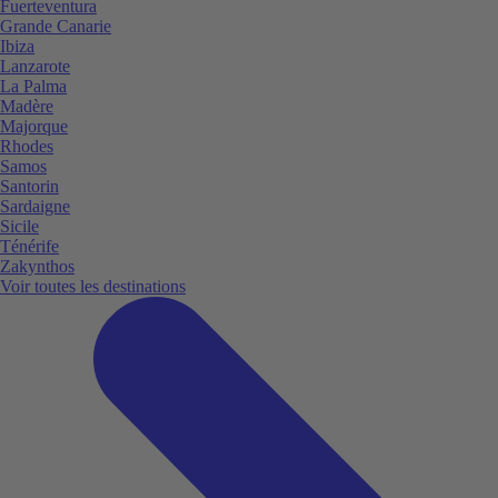
Fuerteventura
Grande Canarie
Ibiza
Lanzarote
La Palma
Madère
Majorque
Rhodes
Samos
Santorin
Sardaigne
Sicile
Ténérife
Zakynthos
Voir toutes les destinations