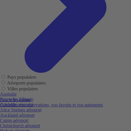
Pays populaires
Aéroports populaires
Villes populaires
Australie
Nouvelle-Zélande
Fais le toi-même
Adelaide aéroport
Contrôlez vos réservations, vos favoris et vos paiements
Alice Springs aéroport
Auckland aéroport
Cairns aéroport
Christchurch aéroport
Hobart aéroport