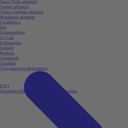
Saint Denis aéroport
Tanger aéroport
Tunis Carthage aéroport
Windhoek aéroport
Casablanca
Fez
Johannesburg
Le Cap
Kilimanjaro
Nariobi
Pretoria
Windhoek
Zanzibar
Voir toutes les destinations
FAQ
Questions fréquemment posées et réponses