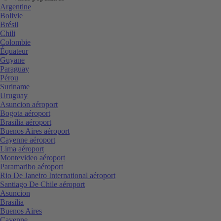
Argentine
Bolivie
Brésil
Chili
Colombie
Équateur
Guyane
Paraguay
Pérou
Suriname
Uruguay
Asuncion aéroport
Bogota aéroport
Brasilia aéroport
Buenos Aires aéroport
Cayenne aéroport
Lima aéroport
Montevideo aéroport
Paramaribo aéroport
Rio De Janeiro International aéroport
Santiago De Chile aéroport
Asuncion
Brasilia
Buenos Aires
Cayenne