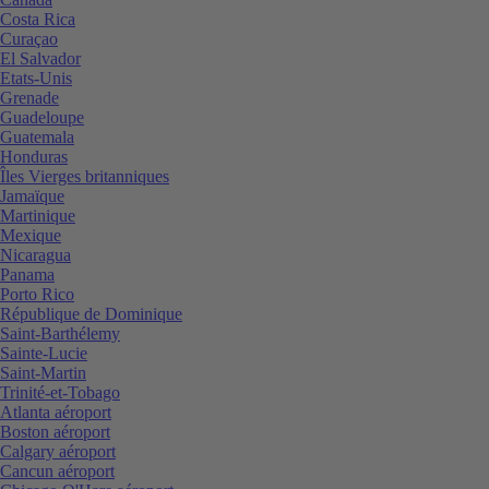
Costa Rica
Curaçao
El Salvador
Etats-Unis
Grenade
Guadeloupe
Guatemala
Honduras
Îles Vierges britanniques
Jamaïque
Martinique
Mexique
Nicaragua
Panama
Porto Rico
République de Dominique
Saint-Barthélemy
Sainte-Lucie
Saint-Martin
Trinité-et-Tobago
Atlanta aéroport
Boston aéroport
Calgary aéroport
Cancun aéroport