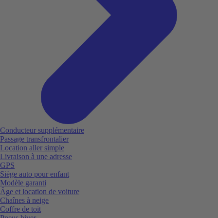
Conducteur supplémentaire
Passage transfrontalier
Location aller simple
Livraison à une adresse
GPS
Siège auto pour enfant
Modèle garanti
Âge et location de voiture
Chaînes à neige
Coffre de toit
Pneus hiver