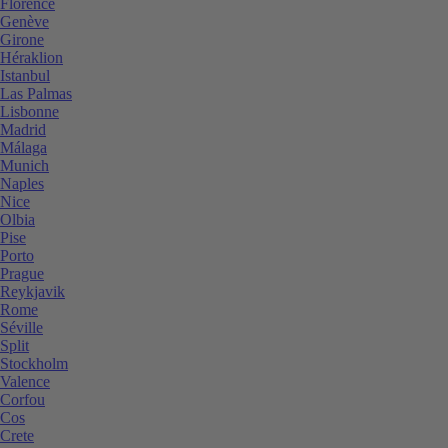
Florence
Genève
Girone
Héraklion
Istanbul
Las Palmas
Lisbonne
Madrid
Málaga
Munich
Naples
Nice
Olbia
Pise
Porto
Prague
Reykjavik
Rome
Séville
Split
Stockholm
Valence
Corfou
Cos
Crete