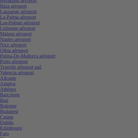
Heraklion aéroport
Ibiza aéroport
Lanzarote aéroport
La-Palma aéroport
Las-Palmas aéroport
Lisbonne aéroport
Malaga aéroport
Naples aéroport
Nice aéroport
Olbia aéroport
Palma-De-Mallorca aéroport
Porto aéroport
Tenerife aéroport sud
Valencia aéroport
Alicante
Antalya
Athènes
Barcelone
Bari
Bologne
Budapest
Catane
Dublin
Edimbourg
Faro