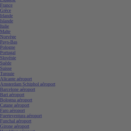
France
Grèce
Irlande
Islande
Italie
Malte
Norvège
Pays-Bas
Pologne
Portugal
Slovénie
Suède
Suisse
Turquie
Alicante aéroport
Amsterdam Schiphol aéroport
Barcelone aéroport
Bari aéroport
Bologna aéroport
Catane aéroport
Faro aéroport
Fuerteventura aéroport
Funchal aéroport
Girone aéroport