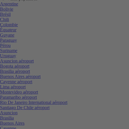
Argentine
Bolivie
Brésil
Chili
Colombie
Équateur
Guyane
Paraguay
Pérou
Suriname
Uruguay
Asuncion aéroport
Bogota aéroport
Brasilia aéroport
Buenos Aires aéroport
Cayenne aéroport
Lima aéroport
Montevideo aéroport
Paramaribo aéroport
Rio De Janeiro International aéroport
Santiago De Chile aéroport
Asuncion
Brasilia
Buenos Aires
Cayenne