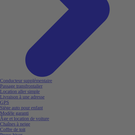
Conducteur supplémentaire
Passage transfrontalier
Location aller simple
Livraison à une adresse
GPS
Siège auto pour enfant
Modèle garanti
Âge et location de voiture
Chaînes à neige
Coffre de toit
Pneus hiver