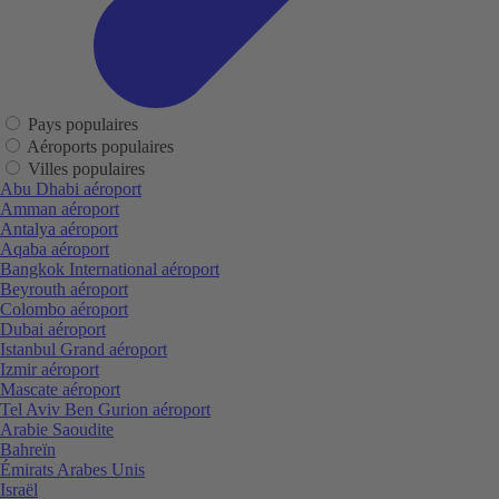
Pays populaires
Aéroports populaires
Villes populaires
Abu Dhabi aéroport
Amman aéroport
Antalya aéroport
Aqaba aéroport
Bangkok International aéroport
Beyrouth aéroport
Colombo aéroport
Dubai aéroport
Istanbul Grand aéroport
Izmir aéroport
Mascate aéroport
Tel Aviv Ben Gurion aéroport
Arabie Saoudite
Bahreïn
Émirats Arabes Unis
Israël