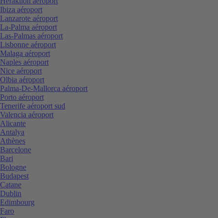
Heraklion aéroport
Ibiza aéroport
Lanzarote aéroport
La-Palma aéroport
Las-Palmas aéroport
Lisbonne aéroport
Malaga aéroport
Naples aéroport
Nice aéroport
Olbia aéroport
Palma-De-Mallorca aéroport
Porto aéroport
Tenerife aéroport sud
Valencia aéroport
Alicante
Antalya
Athènes
Barcelone
Bari
Bologne
Budapest
Catane
Dublin
Edimbourg
Faro