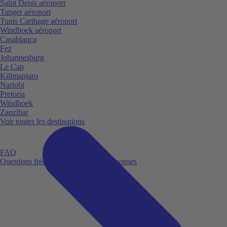
Saint Denis aéroport
Tanger aéroport
Tunis Carthage aéroport
Windhoek aéroport
Casablanca
Fez
Johannesburg
Le Cap
Kilimanjaro
Nariobi
Pretoria
Windhoek
Zanzibar
Voir toutes les destinations
FAQ
Questions fréquemment posées et réponses