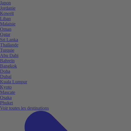
Japon
Jordanie
Koweït
Liban
Malaisie
Oman
Qatar
Sri Lanka
Thaïlande
Turquie
Abu Dabi
Bahreïn
Bangkok
Doha
Dubaï
Kuala Lumpur
Kyoto
Mascate
Osaka
Phuket
Voir toutes les destinations