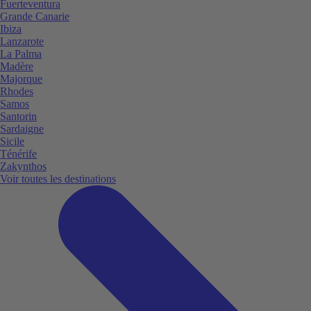
Fuerteventura
Grande Canarie
Ibiza
Lanzarote
La Palma
Madère
Majorque
Rhodes
Samos
Santorin
Sardaigne
Sicile
Ténérife
Zakynthos
Voir toutes les destinations