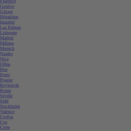
Florence
Genève
Girone
Héraklion
Istanbul
Las Palmas
Lisbonne
Madrid
Málaga
Munich
Naples
Nice
Olbia
Pise
Porto
Prague
Reykjavik
Rome
Séville
Split
Stockholm
Valence
Corfou
Cos
Crete