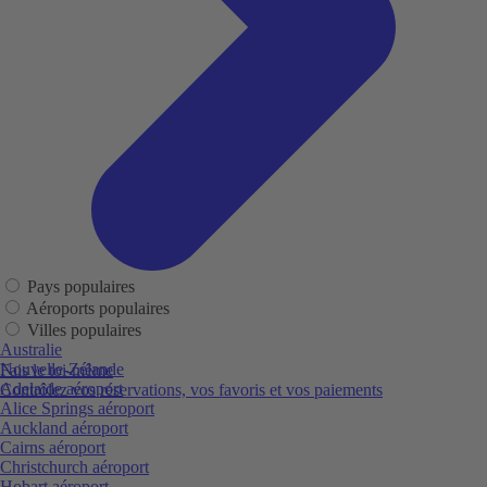
Pays populaires
Aéroports populaires
Villes populaires
Australie
Nouvelle-Zélande
Fais le toi-même
Adelaide aéroport
Contrôlez vos réservations, vos favoris et vos paiements
Alice Springs aéroport
Auckland aéroport
Cairns aéroport
Christchurch aéroport
Hobart aéroport