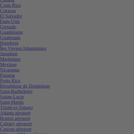
Costa Rica
Curaçao
El Salvador
Etats-Unis
Grenade
Guadeloupe
Guatemala
Honduras
Îles Vierges britanniques
Jamaïque
Martinique
Mexique
Nicaragua
Panama
Porto Rico
République de Dominique
Saint-Barthélemy
Sainte-Lucie
Saint-Martin
Trinité-et-Tobago
Atlanta aéroport
Boston aéroport
Calgary aéroport
Cancun aéroport