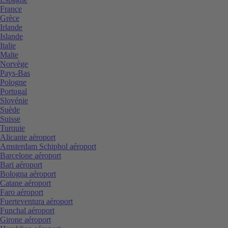
France
Grèce
Irlande
Islande
Italie
Malte
Norvège
Pays-Bas
Pologne
Portugal
Slovénie
Suède
Suisse
Turquie
Alicante aéroport
Amsterdam Schiphol aéroport
Barcelone aéroport
Bari aéroport
Bologna aéroport
Catane aéroport
Faro aéroport
Fuerteventura aéroport
Funchal aéroport
Girone aéroport