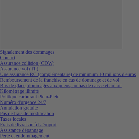
Signalement des dommages
Contact
Assurance collision (CDW)
Assurance vol (TP)
Une assurance RC (complémentaire) de minimum 10 millions d'euros
Remboursement de la franchise en cas de dommage et de vol
Bris de glace, dommages aux pneus, au bas de caisse et au toit
Kilométrage illimité
Politique carburant Plein-Plein
Numéro d'urgence 24/7
Annulation gratuite
Pas de frais de modification
Taxes locales
Frais de livraison à l'aéroport
Assistance dépannage
Perte et endommagement