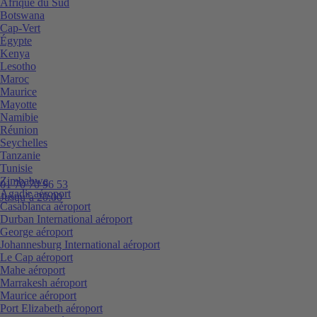
Afrique du Sud
Botswana
Cap-Vert
Égypte
Kenya
Lesotho
Maroc
Maurice
Mayotte
Namibie
Réunion
Seychelles
Tanzanie
Tunisie
Zimbabwe
01 70 70 96 53
Agadir aéroport
Jusqu’à 20:00
Casablanca aéroport
Durban International aéroport
George aéroport
Johannesburg International aéroport
Le Cap aéroport
Mahe aéroport
Marrakesh aéroport
Maurice aéroport
Port Elizabeth aéroport