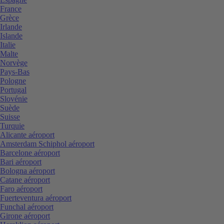
France
Grèce
Irlande
Islande
Italie
Malte
Norvège
Pays-Bas
Pologne
Portugal
Slovénie
Suède
Suisse
Turquie
Alicante aéroport
Amsterdam Schiphol aéroport
Barcelone aéroport
Bari aéroport
Bologna aéroport
Catane aéroport
Faro aéroport
Fuerteventura aéroport
Funchal aéroport
Girone aéroport