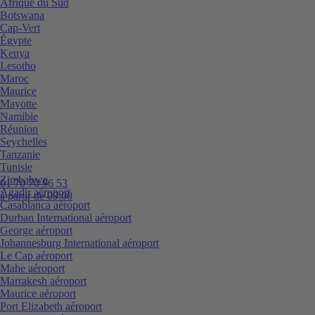
Afrique du Sud
Botswana
Cap-Vert
Égypte
Kenya
Lesotho
Maroc
Maurice
Mayotte
Namibie
Réunion
Seychelles
Tanzanie
Tunisie
Zimbabwe
01 70 70 96 53
Agadir aéroport
à partir de 09:00
Casablanca aéroport
Durban International aéroport
George aéroport
Johannesburg International aéroport
Le Cap aéroport
Mahe aéroport
Marrakesh aéroport
Maurice aéroport
Port Elizabeth aéroport