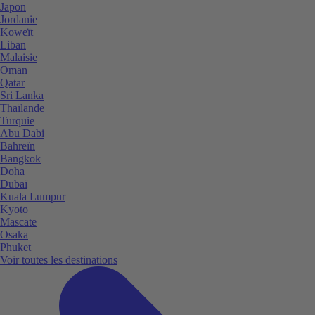
Japon
Jordanie
Koweït
Liban
Malaisie
Oman
Qatar
Sri Lanka
Thaïlande
Turquie
Abu Dabi
Bahreïn
Bangkok
Doha
Dubaï
Kuala Lumpur
Kyoto
Mascate
Osaka
Phuket
Voir toutes les destinations