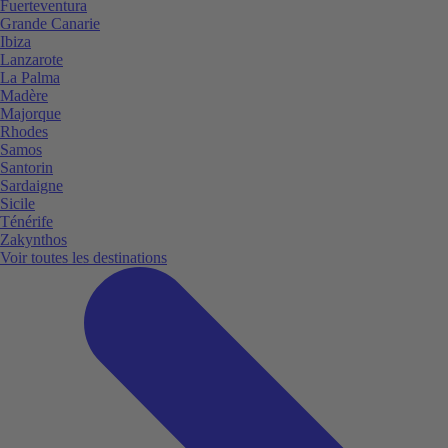
Fuerteventura
Grande Canarie
Ibiza
Lanzarote
La Palma
Madère
Majorque
Rhodes
Samos
Santorin
Sardaigne
Sicile
Ténérife
Zakynthos
Voir toutes les destinations