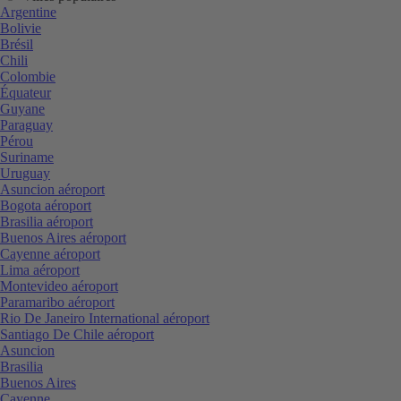
Argentine
Bolivie
Brésil
Chili
Colombie
Équateur
Guyane
Paraguay
Pérou
Suriname
Uruguay
Asuncion aéroport
Bogota aéroport
Brasilia aéroport
Buenos Aires aéroport
Cayenne aéroport
Lima aéroport
Montevideo aéroport
Paramaribo aéroport
Rio De Janeiro International aéroport
Santiago De Chile aéroport
Asuncion
Brasilia
Buenos Aires
Cayenne