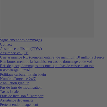
Signalement des dommages
Contact
Assurance collision (CDW)
Assurance vol (TP)
Une assurance RC (complémentaire) de minimum 10 millions d'euros
Remboursement de la franchise en cas de dommage et de vol
Bris de glace, dommages aux pneus, au bas de caisse et au toit
Kilométrage illimité
Politique carburant Plein-Plein
Numéro d'urgence 24/7
Annulation gratuite
Pas de frais de modification
Taxes locales
Frais de livraison à l'aéroport
Assistance dépannage
Perte et endommagement