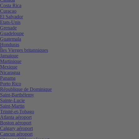
Costa Rica
Curaçao
El Salvador
Etats-Unis
Grenade
Guadeloupe
Guatemala
Honduras
Îles Vierges britanniques
Jamaïque
Martinique
Mexique
Nicaragua
Panama
Porto Rico
République de Dominique
Saint-Barthélemy
Sainte-Lucie
Saint-Martin
Trinité-et-Tobago
Atlanta aéroport
Boston aéroport
Calgary aéroport
Cancun aéroport