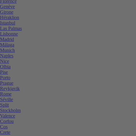
Florence
Genève
Girone
Héraklion
Istanbul
Las Palmas
Lisbonne
Madrid
Málaga
Munich
Naples
Nice
Olbia
Pise
Porto
Prague
Reykjavik
Rome
Séville
Split
Stockholm
Valence
Corfou
Cos
Crete