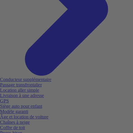
Conducteur supplémentaire
Passage transfrontalier
Location aller simple
Livraison à une adresse
GPS
Siège auto pour enfant
Modèle garanti
Âge et location de voiture
Chaînes à neige
Coffre de toit
Pneus hiver