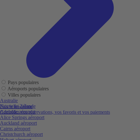
Pays populaires
Aéroports populaires
Villes populaires
Australie
Nouvelle-Zélande
Fais le toi-même
Adelaide aéroport
Contrôlez vos réservations, vos favoris et vos paiements
Alice Springs aéroport
Auckland aéroport
Cairns aéroport
Christchurch aéroport
Hobart aéroport