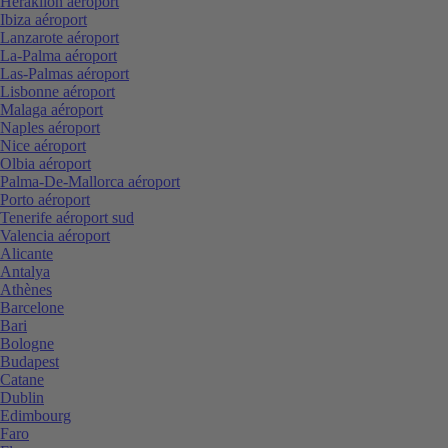
Heraklion aéroport
Ibiza aéroport
Lanzarote aéroport
La-Palma aéroport
Las-Palmas aéroport
Lisbonne aéroport
Malaga aéroport
Naples aéroport
Nice aéroport
Olbia aéroport
Palma-De-Mallorca aéroport
Porto aéroport
Tenerife aéroport sud
Valencia aéroport
Alicante
Antalya
Athènes
Barcelone
Bari
Bologne
Budapest
Catane
Dublin
Edimbourg
Faro