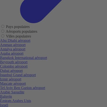
Pays populaires
Aéroports populaires
Villes populaires
Abu Dhabi aéroport
Amman aéroport
Antalya aéroport
Aqaba aéroport
Bangkok International aéroport
Beyrouth aéroport
Colombo aéroport
Dubai aéroport
Istanbul Grand aéroport
Izmir aéroport
Mascate aéroport
Tel Aviv Ben Gurion aéroport
Arabie Saoudite
Bahreïn
Émirats Arabes Unis
Israël