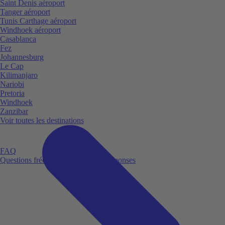
Saint Denis aéroport
Tanger aéroport
Tunis Carthage aéroport
Windhoek aéroport
Casablanca
Fez
Johannesburg
Le Cap
Kilimanjaro
Nariobi
Pretoria
Windhoek
Zanzibar
Voir toutes les destinations
FAQ
Questions fréquemment posées et réponses