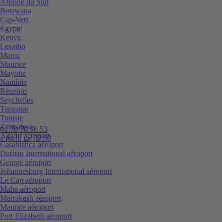
Afrique du Sud
Botswana
Cap-Vert
Égypte
Kenya
Lesotho
Maroc
Maurice
Mayotte
Namibie
Réunion
Seychelles
Tanzanie
Tunisie
Zimbabwe
01 70 70 96 53
Agadir aéroport
à partir de 09:00
Casablanca aéroport
Durban International aéroport
George aéroport
Johannesburg International aéroport
Le Cap aéroport
Mahe aéroport
Marrakesh aéroport
Maurice aéroport
Port Elizabeth aéroport