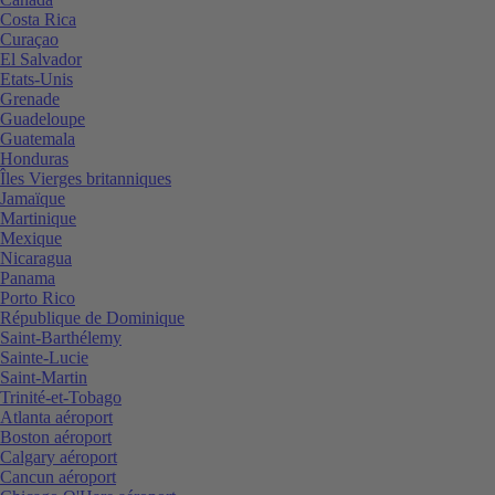
Costa Rica
Curaçao
El Salvador
Etats-Unis
Grenade
Guadeloupe
Guatemala
Honduras
Îles Vierges britanniques
Jamaïque
Martinique
Mexique
Nicaragua
Panama
Porto Rico
République de Dominique
Saint-Barthélemy
Sainte-Lucie
Saint-Martin
Trinité-et-Tobago
Atlanta aéroport
Boston aéroport
Calgary aéroport
Cancun aéroport