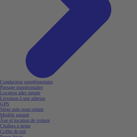
Conducteur supplémentaire
Passage transfrontalier
Location aller simple
Livraison à une adresse
GPS
Siège auto pour enfant
Modèle garanti
Âge et location de voiture
Chaînes à neige
Coffre de toit
Pneus hiver