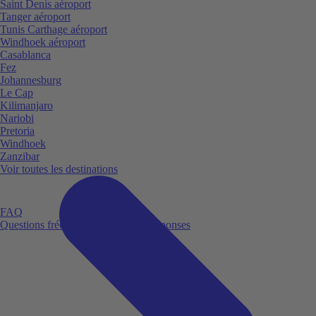
Saint Denis aéroport
Tanger aéroport
Tunis Carthage aéroport
Windhoek aéroport
Casablanca
Fez
Johannesburg
Le Cap
Kilimanjaro
Nariobi
Pretoria
Windhoek
Zanzibar
Voir toutes les destinations
FAQ
Questions fréquemment posées et réponses