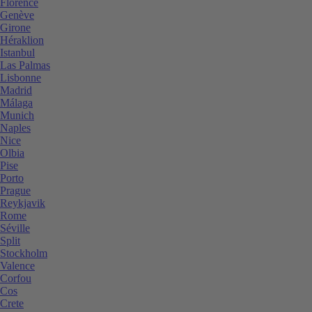
Florence
Genève
Girone
Héraklion
Istanbul
Las Palmas
Lisbonne
Madrid
Málaga
Munich
Naples
Nice
Olbia
Pise
Porto
Prague
Reykjavik
Rome
Séville
Split
Stockholm
Valence
Corfou
Cos
Crete