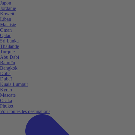
Japon
Jordanie
Koweït
Liban
Malaisie
Oman
Qatar
Sri Lanka
Thaïlande
Turquie
Abu Dabi
Bahreïn
Bangkok
Doha
Dubaï
Kuala Lumpur
Kyoto
Mascate
Osaka
Phuket
Voir toutes les destinations