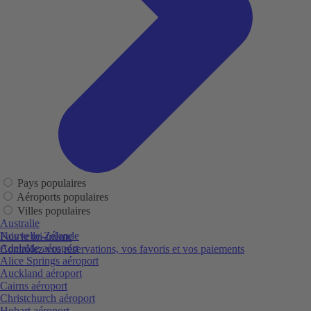
Pays populaires
Aéroports populaires
Villes populaires
Australie
Nouvelle-Zélande
Fais le toi-même
Adelaide aéroport
Contrôlez vos réservations, vos favoris et vos paiements
Alice Springs aéroport
Auckland aéroport
Cairns aéroport
Christchurch aéroport
Hobart aéroport