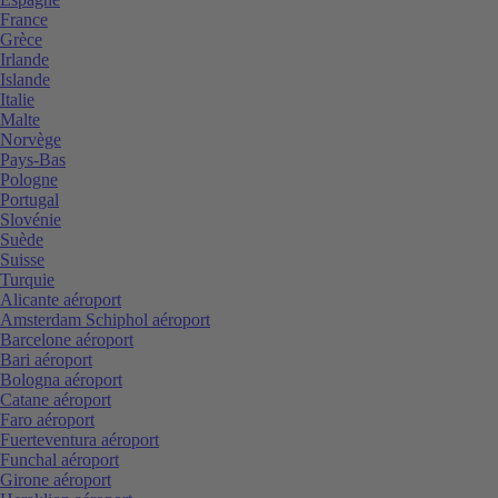
France
Grèce
Irlande
Islande
Italie
Malte
Norvège
Pays-Bas
Pologne
Portugal
Slovénie
Suède
Suisse
Turquie
Alicante aéroport
Amsterdam Schiphol aéroport
Barcelone aéroport
Bari aéroport
Bologna aéroport
Catane aéroport
Faro aéroport
Fuerteventura aéroport
Funchal aéroport
Girone aéroport