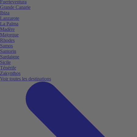
Fuerteventura
Grande Canarie
Ibiza
Lanzarote
La Palma
Madère
Majorque
Rhodes
Samos
Santorin
Sardaigne
Sicile
Ténérife
Zakynthos
Voir toutes les destinations