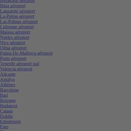
Heraklion aéroport
Ibiza aéroport
Lanzarote aéroport
La-Palma aéroport
Las-Palmas aéroport
Lisbonne aéroport
Malaga aéroport
Naples aéroport
Nice aéroport
Olbia aéroport
Palma-De-Mallorca aéroport
Porto aéroport
Tenerife aéroport sud
Valencia aéroport
Alicante
Antalya
Athènes
Barcelone
Bari
Bologne
Budapest
Catane
Dublin
Edimbourg
Faro