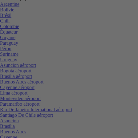
Argentine
Bolivie
Brésil
Chili
Colombie
Équateur
Guyane
Paraguay
Pérou
Suriname
Uruguay
Asuncion aéroport
Bogota aéroport
Brasilia aéroport
Buenos Aires aéroport
Cayenne aéroport
Lima aéroport
Montevideo aéroport
Paramaribo aéroport
Rio De Janeiro International aéroport
Santiago De Chile aéroport
Asuncion
Brasilia
Buenos Aires
Cayenne