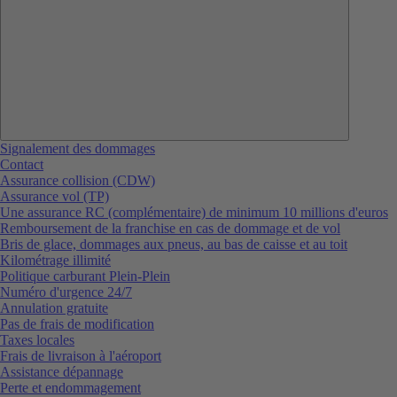
Signalement des dommages
Contact
Assurance collision (CDW)
Assurance vol (TP)
Une assurance RC (complémentaire) de minimum 10 millions d'euros
Remboursement de la franchise en cas de dommage et de vol
Bris de glace, dommages aux pneus, au bas de caisse et au toit
Kilométrage illimité
Politique carburant Plein-Plein
Numéro d'urgence 24/7
Annulation gratuite
Pas de frais de modification
Taxes locales
Frais de livraison à l'aéroport
Assistance dépannage
Perte et endommagement