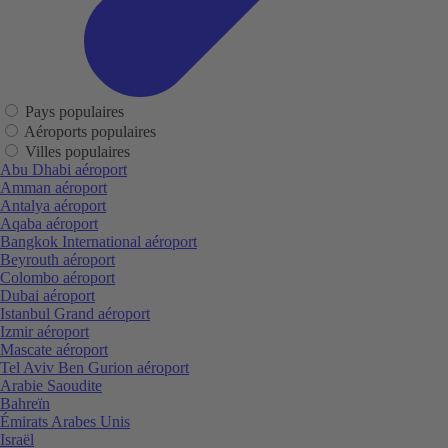
Pays populaires
Aéroports populaires
Villes populaires
Abu Dhabi aéroport
Amman aéroport
Antalya aéroport
Aqaba aéroport
Bangkok International aéroport
Beyrouth aéroport
Colombo aéroport
Dubai aéroport
Istanbul Grand aéroport
Izmir aéroport
Mascate aéroport
Tel Aviv Ben Gurion aéroport
Arabie Saoudite
Bahreïn
Émirats Arabes Unis
Israël