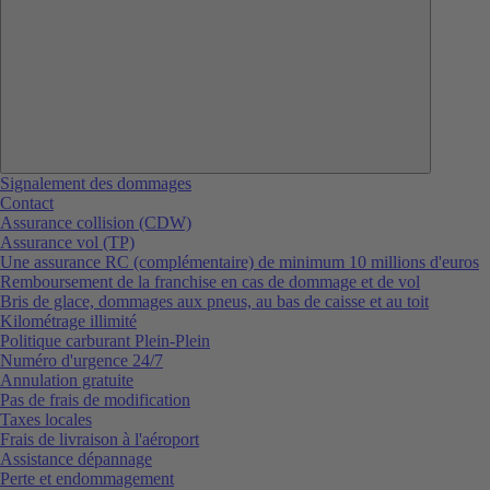
Signalement des dommages
Contact
Assurance collision (CDW)
Assurance vol (TP)
Une assurance RC (complémentaire) de minimum 10 millions d'euros
Remboursement de la franchise en cas de dommage et de vol
Bris de glace, dommages aux pneus, au bas de caisse et au toit
Kilométrage illimité
Politique carburant Plein-Plein
Numéro d'urgence 24/7
Annulation gratuite
Pas de frais de modification
Taxes locales
Frais de livraison à l'aéroport
Assistance dépannage
Perte et endommagement