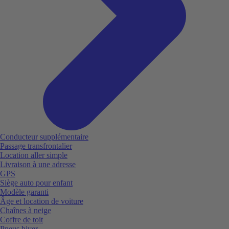
Conducteur supplémentaire
Passage transfrontalier
Location aller simple
Livraison à une adresse
GPS
Siège auto pour enfant
Modèle garanti
Âge et location de voiture
Chaînes à neige
Coffre de toit
Pneus hiver