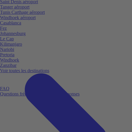
Saint Denis aéroport
Tanger aéroport
Tunis Carthage aéroport
Windhoek aéroport
Casablanca
Fez
Johannesburg
Le Cap
Kilimanjaro
Nariobi
Pretoria
Windhoek
Zanzibar
Voir toutes les destinations
FAQ
Questions fréquemment posées et réponses