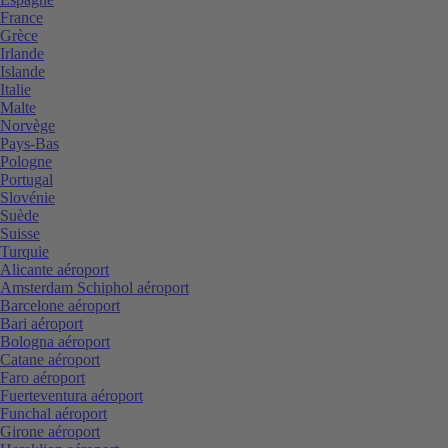
France
Grèce
Irlande
Islande
Italie
Malte
Norvège
Pays-Bas
Pologne
Portugal
Slovénie
Suède
Suisse
Turquie
Alicante aéroport
Amsterdam Schiphol aéroport
Barcelone aéroport
Bari aéroport
Bologna aéroport
Catane aéroport
Faro aéroport
Fuerteventura aéroport
Funchal aéroport
Girone aéroport