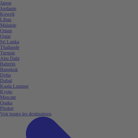
Japon
Jordanie
Koweït
Liban
Malaisie
Oman
Qatar
Sri Lanka
Thaïlande
Turquie
Abu Dabi
Bahreïn
Bangkok
Doha
Dubaï
Kuala Lumpur
Kyoto
Mascate
Osaka
Phuket
Voir toutes les destinations