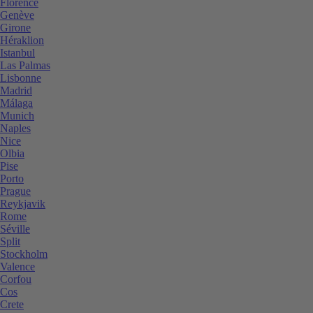
Florence
Genève
Girone
Héraklion
Istanbul
Las Palmas
Lisbonne
Madrid
Málaga
Munich
Naples
Nice
Olbia
Pise
Porto
Prague
Reykjavik
Rome
Séville
Split
Stockholm
Valence
Corfou
Cos
Crete