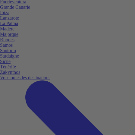
Fuerteventura
Grande Canarie
Ibiza
Lanzarote
La Palma
Madère
Majorque
Rhodes
Samos
Santorin
Sardaigne
Sicile
Ténérife
Zakynthos
Voir toutes les destinations