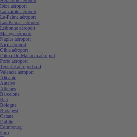
Heraklion aéroport
Ibiza aéroport
Lanzarote aéroport
La-Palma aéroport
Las-Palmas aéroport
Lisbonne aéroport
Malaga aéroport
Naples aéroport
Nice aéroport
Olbia aéroport
Palma-De-Mallorca aéroport
Porto aéroport
Tenerife aéroport sud
Valencia aéroport
Alicante
Antalya
Athènes
Barcelone
Bari
Bologne
Budapest
Catane
Dublin
Edimbourg
Faro