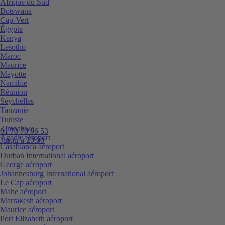
Afrique du Sud
Botswana
Cap-Vert
Égypte
Kenya
Lesotho
Maroc
Maurice
Mayotte
Namibie
Réunion
Seychelles
Tanzanie
Tunisie
Zimbabwe
01 70 70 96 53
Agadir aéroport
Jusqu’à 20:00
Casablanca aéroport
Durban International aéroport
George aéroport
Johannesburg International aéroport
Le Cap aéroport
Mahe aéroport
Marrakesh aéroport
Maurice aéroport
Port Elizabeth aéroport