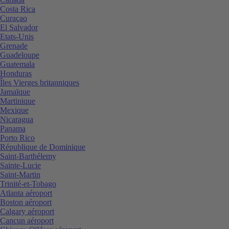
Costa Rica
Curaçao
El Salvador
Etats-Unis
Grenade
Guadeloupe
Guatemala
Honduras
Îles Vierges britanniques
Jamaïque
Martinique
Mexique
Nicaragua
Panama
Porto Rico
République de Dominique
Saint-Barthélemy
Sainte-Lucie
Saint-Martin
Trinité-et-Tobago
Atlanta aéroport
Boston aéroport
Calgary aéroport
Cancun aéroport