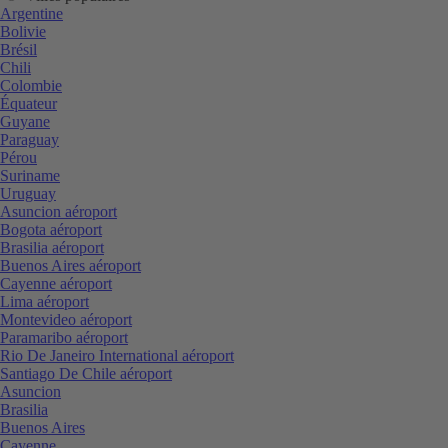
Argentine
Bolivie
Brésil
Chili
Colombie
Équateur
Guyane
Paraguay
Pérou
Suriname
Uruguay
Asuncion aéroport
Bogota aéroport
Brasilia aéroport
Buenos Aires aéroport
Cayenne aéroport
Lima aéroport
Montevideo aéroport
Paramaribo aéroport
Rio De Janeiro International aéroport
Santiago De Chile aéroport
Asuncion
Brasilia
Buenos Aires
Cayenne