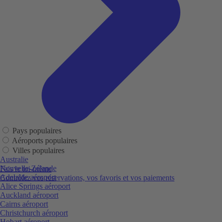
Pays populaires
Aéroports populaires
Villes populaires
Australie
Nouvelle-Zélande
Fais le toi-même
Adelaide aéroport
Contrôlez vos réservations, vos favoris et vos paiements
Alice Springs aéroport
Auckland aéroport
Cairns aéroport
Christchurch aéroport
Hobart aéroport