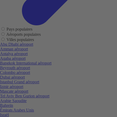
Pays populaires
Aéroports populaires
Villes populaires
Abu Dhabi aéroport
Amman aéroport
Antalya aéroport
Aqaba aéroport
Bangkok International aéroport
Beyrouth aéroport
Colombo aéroport
Dubai aéroport
Istanbul Grand aéroport
Izmir aéroport
Mascate aéroport
Tel Aviv Ben Gurion aéroport
Arabie Saoudite
Bahreïn
Émirats Arabes Unis
Israël