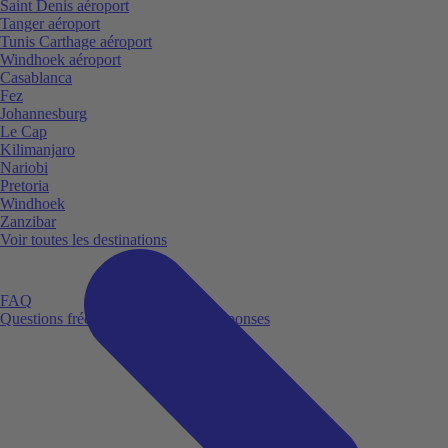
Saint Denis aéroport
Tanger aéroport
Tunis Carthage aéroport
Windhoek aéroport
Casablanca
Fez
Johannesburg
Le Cap
Kilimanjaro
Nariobi
Pretoria
Windhoek
Zanzibar
Voir toutes les destinations
FAQ
Questions fréquemment posées et réponses