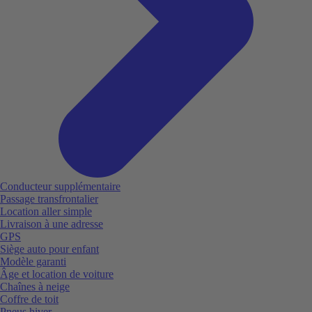
Conducteur supplémentaire
Passage transfrontalier
Location aller simple
Livraison à une adresse
GPS
Siège auto pour enfant
Modèle garanti
Âge et location de voiture
Chaînes à neige
Coffre de toit
Pneus hiver