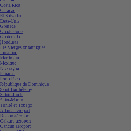
Costa Rica
Curaçao
El Salvador
Etats-Unis
Grenade
Guadeloupe
Guatemala
Honduras
Îles Vierges britanniques
Jamaïque
Martinique
Mexique
Nicaragua
Panama
Porto Rico
République de Dominique
Saint-Barthélemy
Sainte-Lucie
Saint-Martin
Trinité-et-Tobago
Atlanta aéroport
Boston aéroport
Calgary aéroport
Cancun aéroport