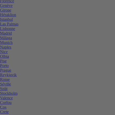
Florence
Genève
Girone
Héraklion
Istanbul
Las Palmas
Lisbonne
Madrid
Málaga
Munich
Naples
Nice
Olbia
Pise
Porto
Prague
Reykjavik
Rome
Séville
Split
Stockholm
Valence
Corfou
Cos
Crete