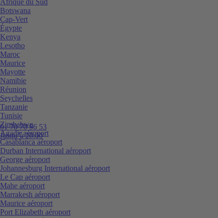
Afrique du Sud
Botswana
Cap-Vert
Égypte
Kenya
Lesotho
Maroc
Maurice
Mayotte
Namibie
Réunion
Seychelles
Tanzanie
Tunisie
Zimbabwe
01 70 70 96 53
Agadir aéroport
Jusqu’à 20:00
Casablanca aéroport
Durban International aéroport
George aéroport
Johannesburg International aéroport
Le Cap aéroport
Mahe aéroport
Marrakesh aéroport
Maurice aéroport
Port Elizabeth aéroport