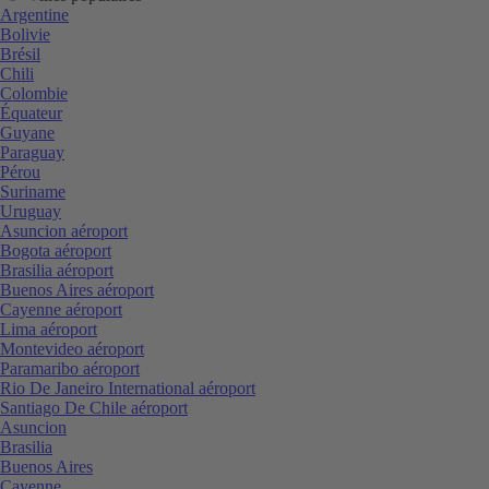
Argentine
Bolivie
Brésil
Chili
Colombie
Équateur
Guyane
Paraguay
Pérou
Suriname
Uruguay
Asuncion aéroport
Bogota aéroport
Brasilia aéroport
Buenos Aires aéroport
Cayenne aéroport
Lima aéroport
Montevideo aéroport
Paramaribo aéroport
Rio De Janeiro International aéroport
Santiago De Chile aéroport
Asuncion
Brasilia
Buenos Aires
Cayenne