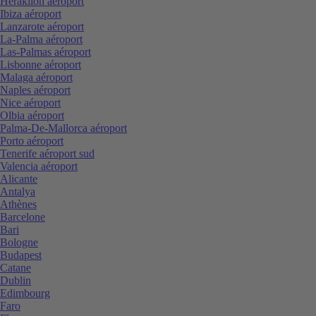
Heraklion aéroport
Ibiza aéroport
Lanzarote aéroport
La-Palma aéroport
Las-Palmas aéroport
Lisbonne aéroport
Malaga aéroport
Naples aéroport
Nice aéroport
Olbia aéroport
Palma-De-Mallorca aéroport
Porto aéroport
Tenerife aéroport sud
Valencia aéroport
Alicante
Antalya
Athènes
Barcelone
Bari
Bologne
Budapest
Catane
Dublin
Edimbourg
Faro