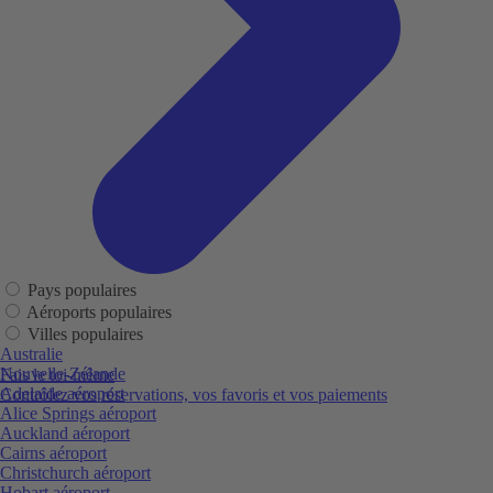
Pays populaires
Aéroports populaires
Villes populaires
Australie
Nouvelle-Zélande
Fais le toi-même
Adelaide aéroport
Contrôlez vos réservations, vos favoris et vos paiements
Alice Springs aéroport
Auckland aéroport
Cairns aéroport
Christchurch aéroport
Hobart aéroport