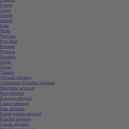
France
Grèce
Irlande
Islande
Italie
Malte
Norvège
Pays-Bas
Pologne
Portugal
Slovénie
Suède
Suisse
Turquie
Alicante aéroport
Amsterdam Schiphol aéroport
Barcelone aéroport
Bari aéroport
Bologna aéroport
Catane aéroport
Faro aéroport
Fuerteventura aéroport
Funchal aéroport
Girone aéroport