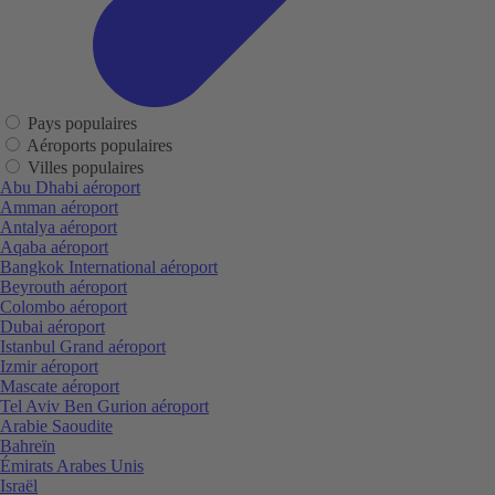
Pays populaires
Aéroports populaires
Villes populaires
Abu Dhabi aéroport
Amman aéroport
Antalya aéroport
Aqaba aéroport
Bangkok International aéroport
Beyrouth aéroport
Colombo aéroport
Dubai aéroport
Istanbul Grand aéroport
Izmir aéroport
Mascate aéroport
Tel Aviv Ben Gurion aéroport
Arabie Saoudite
Bahreïn
Émirats Arabes Unis
Israël