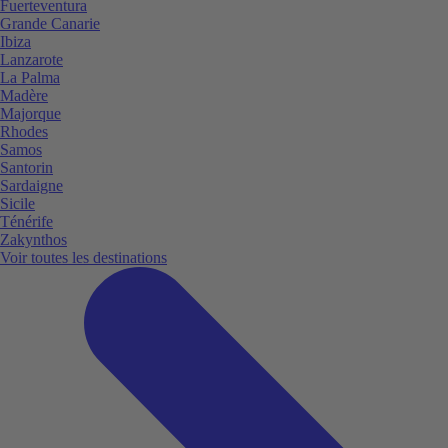
Fuerteventura
Grande Canarie
Ibiza
Lanzarote
La Palma
Madère
Majorque
Rhodes
Samos
Santorin
Sardaigne
Sicile
Ténérife
Zakynthos
Voir toutes les destinations