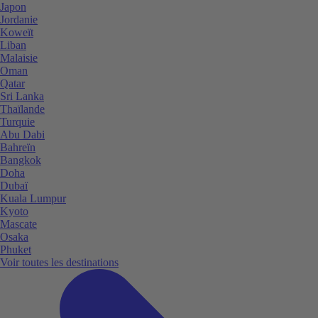
Japon
Jordanie
Koweït
Liban
Malaisie
Oman
Qatar
Sri Lanka
Thaïlande
Turquie
Abu Dabi
Bahreïn
Bangkok
Doha
Dubaï
Kuala Lumpur
Kyoto
Mascate
Osaka
Phuket
Voir toutes les destinations