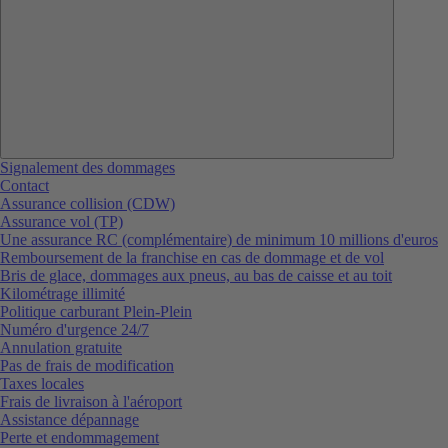
Signalement des dommages
Contact
Assurance collision (CDW)
Assurance vol (TP)
Une assurance RC (complémentaire) de minimum 10 millions d'euros
Remboursement de la franchise en cas de dommage et de vol
Bris de glace, dommages aux pneus, au bas de caisse et au toit
Kilométrage illimité
Politique carburant Plein-Plein
Numéro d'urgence 24/7
Annulation gratuite
Pas de frais de modification
Taxes locales
Frais de livraison à l'aéroport
Assistance dépannage
Perte et endommagement