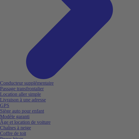
Conducteur supplémentaire
Passage transfrontalier
Location aller simple
Livraison à une adresse
GPS
Siège auto pour enfant
Modèle garanti
Âge et location de voiture
Chaînes à neige
Coffre de toit
Pneus hiver