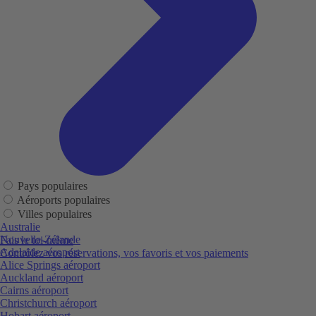
Pays populaires
Aéroports populaires
Villes populaires
Australie
Nouvelle-Zélande
Fais le toi-même
Adelaide aéroport
Contrôlez vos réservations, vos favoris et vos paiements
Alice Springs aéroport
Auckland aéroport
Cairns aéroport
Christchurch aéroport
Hobart aéroport