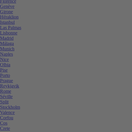
Florence
Genève
Girone
Héraklion
Istanbul
Las Palmas
Lisbonne
Madrid
Málaga
Munich
Naples
Nice
Olbia
Pise
Porto
Prague
Reykjavik
Rome
Séville
Split
Stockholm
Valence
Corfou
Cos
Crete