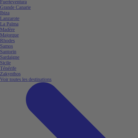
Fuerteventura
Grande Canarie
Ibiza
Lanzarote
La Palma
Madère
Majorque
Rhodes
Samos
Santorin
Sardaigne
Sicile
Ténérife
Zakynthos
Voir toutes les destinations