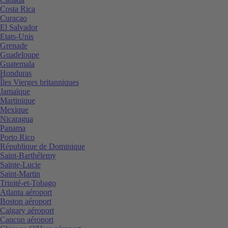
Costa Rica
Curaçao
El Salvador
Etats-Unis
Grenade
Guadeloupe
Guatemala
Honduras
Îles Vierges britanniques
Jamaïque
Martinique
Mexique
Nicaragua
Panama
Porto Rico
République de Dominique
Saint-Barthélemy
Sainte-Lucie
Saint-Martin
Trinité-et-Tobago
Atlanta aéroport
Boston aéroport
Calgary aéroport
Cancun aéroport