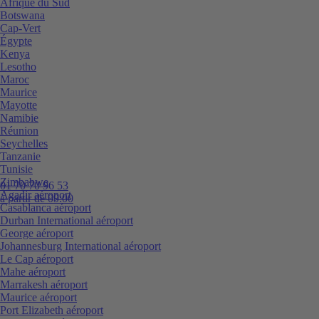
Afrique du Sud
Botswana
Cap-Vert
Égypte
Kenya
Lesotho
Maroc
Maurice
Mayotte
Namibie
Réunion
Seychelles
Tanzanie
Tunisie
Zimbabwe
01 70 70 96 53
Agadir aéroport
à partir de 09:00
Casablanca aéroport
Durban International aéroport
George aéroport
Johannesburg International aéroport
Le Cap aéroport
Mahe aéroport
Marrakesh aéroport
Maurice aéroport
Port Elizabeth aéroport