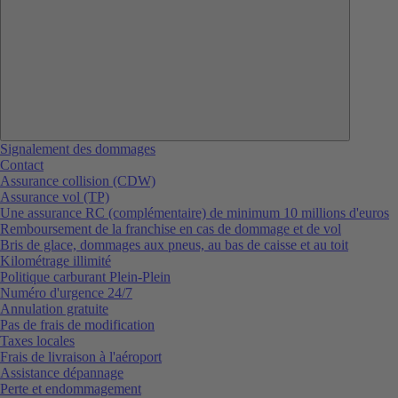
Signalement des dommages
Contact
Assurance collision (CDW)
Assurance vol (TP)
Une assurance RC (complémentaire) de minimum 10 millions d'euros
Remboursement de la franchise en cas de dommage et de vol
Bris de glace, dommages aux pneus, au bas de caisse et au toit
Kilométrage illimité
Politique carburant Plein-Plein
Numéro d'urgence 24/7
Annulation gratuite
Pas de frais de modification
Taxes locales
Frais de livraison à l'aéroport
Assistance dépannage
Perte et endommagement