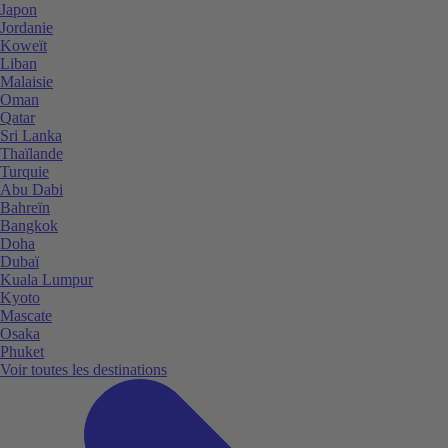
Japon
Jordanie
Koweït
Liban
Malaisie
Oman
Qatar
Sri Lanka
Thaïlande
Turquie
Abu Dabi
Bahreïn
Bangkok
Doha
Dubaï
Kuala Lumpur
Kyoto
Mascate
Osaka
Phuket
Voir toutes les destinations