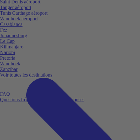
Saint Denis aéroport
Tanger aéroport
Tunis Carthage aéroport
Windhoek aéroport
Casablanca
Fez
Johannesburg
Le Cap
Kilimanjaro
Nariobi
Pretoria
Windhoek
Zanzibar
Voir toutes les destinations
FAQ
Questions fréquemment posées et réponses