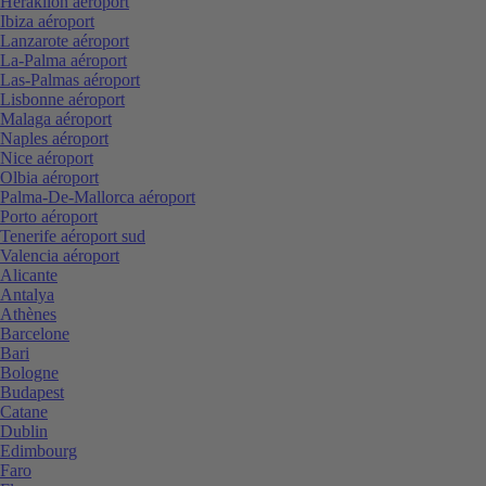
Heraklion aéroport
Ibiza aéroport
Lanzarote aéroport
La-Palma aéroport
Las-Palmas aéroport
Lisbonne aéroport
Malaga aéroport
Naples aéroport
Nice aéroport
Olbia aéroport
Palma-De-Mallorca aéroport
Porto aéroport
Tenerife aéroport sud
Valencia aéroport
Alicante
Antalya
Athènes
Barcelone
Bari
Bologne
Budapest
Catane
Dublin
Edimbourg
Faro