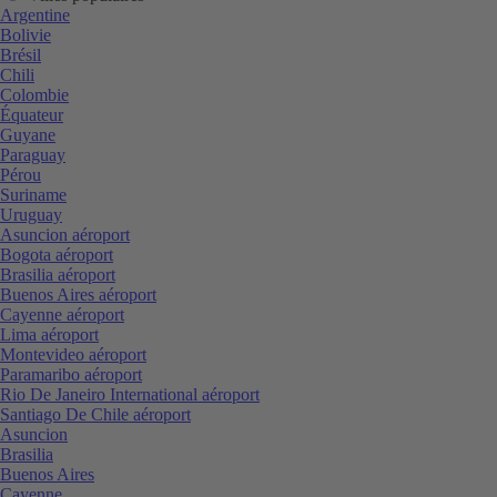
Argentine
Bolivie
Brésil
Chili
Colombie
Équateur
Guyane
Paraguay
Pérou
Suriname
Uruguay
Asuncion aéroport
Bogota aéroport
Brasilia aéroport
Buenos Aires aéroport
Cayenne aéroport
Lima aéroport
Montevideo aéroport
Paramaribo aéroport
Rio De Janeiro International aéroport
Santiago De Chile aéroport
Asuncion
Brasilia
Buenos Aires
Cayenne