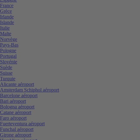
France
Grèce
Irlande
Islande
Italie
Malte
Norvège
Pays-Bas
Pologne
Portugal
Slovénie
Suède
Suisse
Turquie
Alicante aéroport
Amsterdam Schiphol aéroport
Barcelone aéroport
Bari aéroport
Bologna aéroport
Catane aéroport
Faro aéroport
Fuerteventura aéroport
Funchal aéroport
Girone aéroport