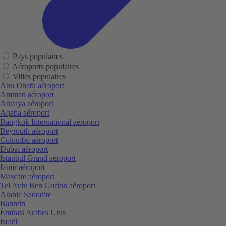
Pays populaires
Aéroports populaires
Villes populaires
Abu Dhabi aéroport
Amman aéroport
Antalya aéroport
Aqaba aéroport
Bangkok International aéroport
Beyrouth aéroport
Colombo aéroport
Dubai aéroport
Istanbul Grand aéroport
Izmir aéroport
Mascate aéroport
Tel Aviv Ben Gurion aéroport
Arabie Saoudite
Bahreïn
Émirats Arabes Unis
Israël