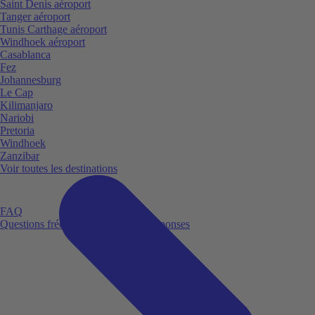
Saint Denis aéroport
Tanger aéroport
Tunis Carthage aéroport
Windhoek aéroport
Casablanca
Fez
Johannesburg
Le Cap
Kilimanjaro
Nariobi
Pretoria
Windhoek
Zanzibar
Voir toutes les destinations
FAQ
Questions fréquemment posées et réponses