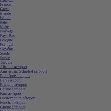
France
Grèce
Irlande
Islande
Italie
Malte
Norvège
Pays-Bas
Pologne
Portugal
Slovénie
Suède
Suisse
Turquie
Alicante aéroport
Amsterdam Schiphol aéroport
Barcelone aéroport
Bari aéroport
Bologna aéroport
Catane aéroport
Faro aéroport
Fuerteventura aéroport
Funchal aéroport
Girone aéroport