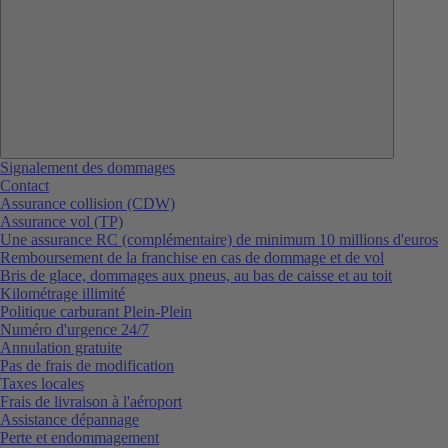
Signalement des dommages
Contact
Assurance collision (CDW)
Assurance vol (TP)
Une assurance RC (complémentaire) de minimum 10 millions d'euros
Remboursement de la franchise en cas de dommage et de vol
Bris de glace, dommages aux pneus, au bas de caisse et au toit
Kilométrage illimité
Politique carburant Plein-Plein
Numéro d'urgence 24/7
Annulation gratuite
Pas de frais de modification
Taxes locales
Frais de livraison à l'aéroport
Assistance dépannage
Perte et endommagement