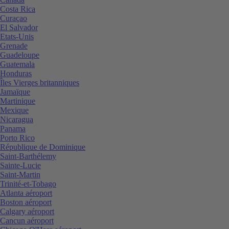
Costa Rica
Curaçao
El Salvador
Etats-Unis
Grenade
Guadeloupe
Guatemala
Honduras
Îles Vierges britanniques
Jamaïque
Martinique
Mexique
Nicaragua
Panama
Porto Rico
République de Dominique
Saint-Barthélemy
Sainte-Lucie
Saint-Martin
Trinité-et-Tobago
Atlanta aéroport
Boston aéroport
Calgary aéroport
Cancun aéroport