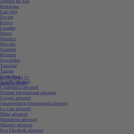
Afrique du Sud
Botswana
Cap-Vert
Égypte
Kenya
Lesotho
Maroc
Maurice
Mayotte
Namibie
Réunion
Seychelles
Tanzanie
Tunisie
Zimbabwe
01 70 70 96 53
Agadir aéroport
Jusqu’à 20:00
Casablanca aéroport
Durban International aéroport
George aéroport
Johannesburg International aéroport
Le Cap aéroport
Mahe aéroport
Marrakesh aéroport
Maurice aéroport
Port Elizabeth aéroport