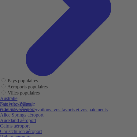
Pays populaires
Aéroports populaires
Villes populaires
Australie
Nouvelle-Zélande
Fais le toi-même
Adelaide aéroport
Contrôlez vos réservations, vos favoris et vos paiements
Alice Springs aéroport
Auckland aéroport
Cairns aéroport
Christchurch aéroport
Hobart aéroport