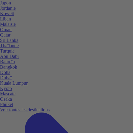
Japon
Jordanie
Koweït
Liban
Malaisie
Oman
Qatar
Sri Lanka
Thaïlande
Turquie
Abu Dabi
Bahreïn
Bangkok
Doha
Dubaï
Kuala Lumpur
Kyoto
Mascate
Osaka
Phuket
Voir toutes les destinations