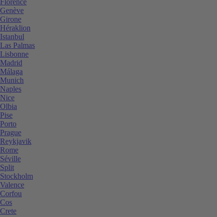
Florence
Genève
Girone
Héraklion
Istanbul
Las Palmas
Lisbonne
Madrid
Málaga
Munich
Naples
Nice
Olbia
Pise
Porto
Prague
Reykjavik
Rome
Séville
Split
Stockholm
Valence
Corfou
Cos
Crete