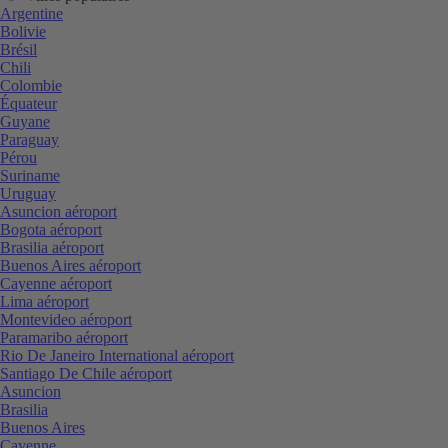
Argentine
Bolivie
Brésil
Chili
Colombie
Équateur
Guyane
Paraguay
Pérou
Suriname
Uruguay
Asuncion aéroport
Bogota aéroport
Brasilia aéroport
Buenos Aires aéroport
Cayenne aéroport
Lima aéroport
Montevideo aéroport
Paramaribo aéroport
Rio De Janeiro International aéroport
Santiago De Chile aéroport
Asuncion
Brasilia
Buenos Aires
Cayenne