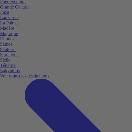
Fuerteventura
Grande Canarie
Ibiza
Lanzarote
La Palma
Madère
Majorque
Rhodes
Samos
Santorin
Sardaigne
Sicile
Ténérife
Zakynthos
Voir toutes les destinations