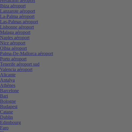
Heraklion aéroport
Ibiza aéroport
Lanzarote aéroport
La-Palma aéroport
Las-Palmas aéroport
Lisbonne aéroport
Malaga aéroport
Naples aéroport
Nice aéroport
Olbia aéroport
Palma-De-Mallorca aéroport
Porto aéroport
Tenerife aéroport sud
Valencia aéroport
Alicante
Antalya
Athènes
Barcelone
Bari
Bologne
Budapest
Catane
Dublin
Edimbourg
Faro