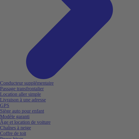
Conducteur supplémentaire
Passage transfrontalier
Location aller simple
Livraison à une adresse
GPS
Siège auto pour enfant
Modèle garanti
Âge et location de voiture
Chaînes à neige
Coffre de toit
Pneus hiver