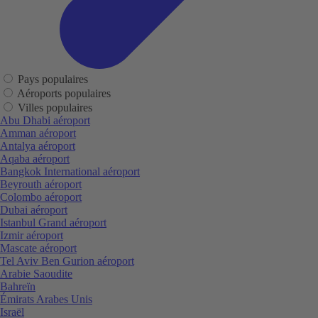
Pays populaires
Aéroports populaires
Villes populaires
Abu Dhabi aéroport
Amman aéroport
Antalya aéroport
Aqaba aéroport
Bangkok International aéroport
Beyrouth aéroport
Colombo aéroport
Dubai aéroport
Istanbul Grand aéroport
Izmir aéroport
Mascate aéroport
Tel Aviv Ben Gurion aéroport
Arabie Saoudite
Bahreïn
Émirats Arabes Unis
Israël