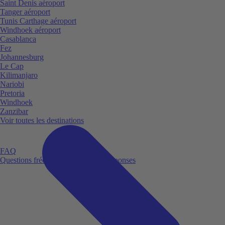
Saint Denis aéroport
Tanger aéroport
Tunis Carthage aéroport
Windhoek aéroport
Casablanca
Fez
Johannesburg
Le Cap
Kilimanjaro
Nariobi
Pretoria
Windhoek
Zanzibar
Voir toutes les destinations
FAQ
Questions fréquemment posées et réponses