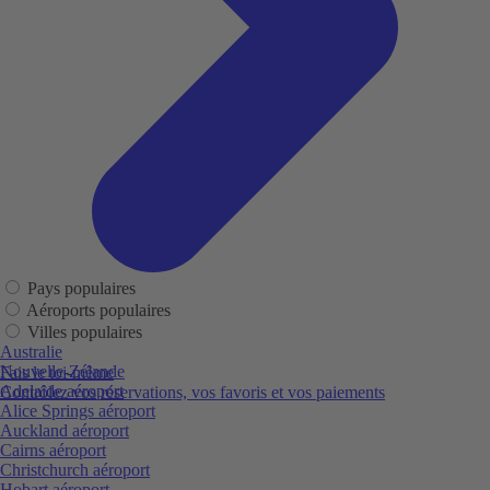
Pays populaires
Aéroports populaires
Villes populaires
Australie
Nouvelle-Zélande
Fais le toi-même
Adelaide aéroport
Contrôlez vos réservations, vos favoris et vos paiements
Alice Springs aéroport
Auckland aéroport
Cairns aéroport
Christchurch aéroport
Hobart aéroport