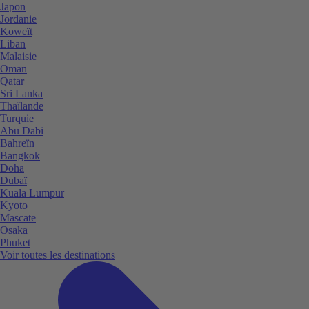
Japon
Jordanie
Koweït
Liban
Malaisie
Oman
Qatar
Sri Lanka
Thaïlande
Turquie
Abu Dabi
Bahreïn
Bangkok
Doha
Dubaï
Kuala Lumpur
Kyoto
Mascate
Osaka
Phuket
Voir toutes les destinations