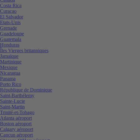
Costa Rica
Curaçao
El Salvador
Etats-Unis
Grenade
Guadeloupe
Guatemala
Honduras
Îles Vierges britanniques
Jamaïque
Martinique
Mexique
Nicaragua
Panama
Porto Rico
République de Dominique
Saint-Barthélemy
Sainte-Lucie
Saint-Martin
Trinité-et-Tobago
Atlanta aéroport
Boston aéroport
Calgary aéroport
Cancun aéroport