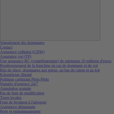
Signalement des dommages
Contact
Assurance collision (CDW)
Assurance vol (TP)
Une assurance RC (complémentaire) de minimum 10 millions d'euros
Remboursement de la franchise en cas de dommage et de vol
Bris de glace, dommages aux pneus, au bas de caisse et au toit
Kilométrage illimité
Politique carburant Plein-Plein
Numéro d'urgence 24/7
Annulation gratuite
Pas de frais de modification
Taxes locales
Frais de livraison à l'aéroport
Assistance dépannage
Perte et endommagement