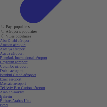
Pays populaires
Aéroports populaires
Villes populaires
Abu Dhabi aéroport
Amman aéroport
Antalya aéroport
Aqaba aéroport
Bangkok International aéroport
Beyrouth aéroport
Colombo aéroport
Dubai aéroport
Istanbul Grand aéroport
Izmir aéroport
Mascate aéroport
Tel Aviv Ben Gurion aéroport
Arabie Saoudite
Bahreïn
Émirats Arabes Unis
Israël