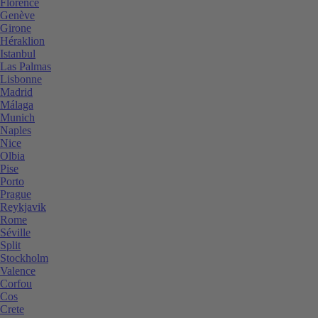
Florence
Genève
Girone
Héraklion
Istanbul
Las Palmas
Lisbonne
Madrid
Málaga
Munich
Naples
Nice
Olbia
Pise
Porto
Prague
Reykjavik
Rome
Séville
Split
Stockholm
Valence
Corfou
Cos
Crete