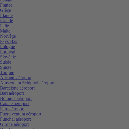
France
Grèce
Irlande
Islande
Italie
Malte
Norvège
Pays-Bas
Pologne
Portugal
Slovénie
Suède
Suisse
Turquie
Alicante aéroport
Amsterdam Schiphol aéroport
Barcelone aéroport
Bari aéroport
Bologna aéroport
Catane aéroport
Faro aéroport
Fuerteventura aéroport
Funchal aéroport
Girone aéroport