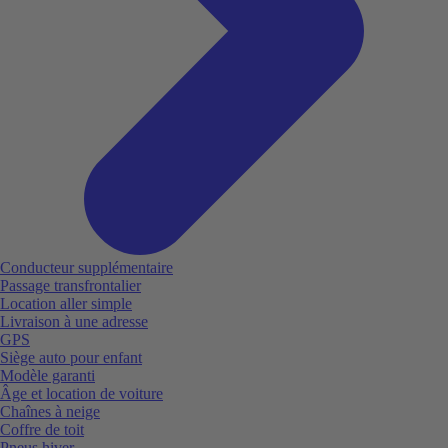
Conducteur supplémentaire
Passage transfrontalier
Location aller simple
Livraison à une adresse
GPS
Siège auto pour enfant
Modèle garanti
Âge et location de voiture
Chaînes à neige
Coffre de toit
Pneus hiver