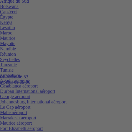
Afrique du Sud
Botswana
Cap-Vert
Égypte
Kenya
Lesotho
Maroc
Maurice
Mayotte
Namibie
Réunion
Seychelles
Tanzanie
Tunisie
Zimbabwe
01 70 70 96 53
Agadir aéroport
à partir de 09:00
Casablanca aéroport
Durban International aéroport
George aéroport
Johannesburg International aéroport
Le Cap aéroport
Mahe aéroport
Marrakesh aéroport
Maurice aéroport
Port Elizabeth aéroport