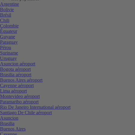
Argentine
Bolivie
Brésil
Chili
Colombie
Équateur
Guyane
Paraguay
Pérou
Suriname
Uruguay
Asuncion aéroport
Bogota aéroport
Brasilia aéroport
Buenos Aires aéroport
Cayenne aéroport
Lima aéroport
Montevideo aéroport
Paramaribo aéroport
Rio De Janeiro International aéroport
Santiago De Chile aéroport
Asuncion
Brasilia
Buenos Aires
Cayenne