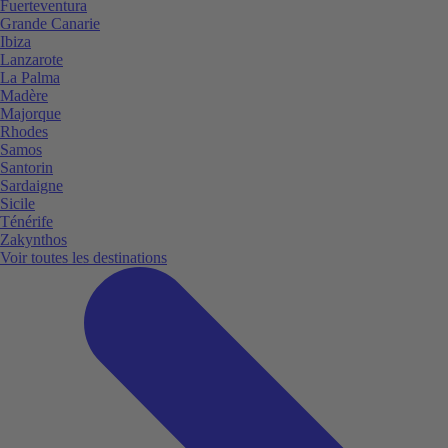
Fuerteventura
Grande Canarie
Ibiza
Lanzarote
La Palma
Madère
Majorque
Rhodes
Samos
Santorin
Sardaigne
Sicile
Ténérife
Zakynthos
Voir toutes les destinations