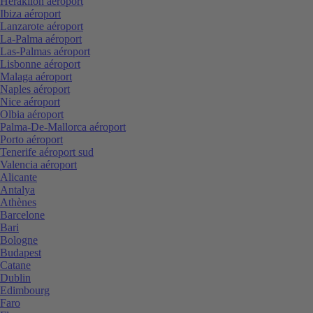
Heraklion aéroport
Ibiza aéroport
Lanzarote aéroport
La-Palma aéroport
Las-Palmas aéroport
Lisbonne aéroport
Malaga aéroport
Naples aéroport
Nice aéroport
Olbia aéroport
Palma-De-Mallorca aéroport
Porto aéroport
Tenerife aéroport sud
Valencia aéroport
Alicante
Antalya
Athènes
Barcelone
Bari
Bologne
Budapest
Catane
Dublin
Edimbourg
Faro