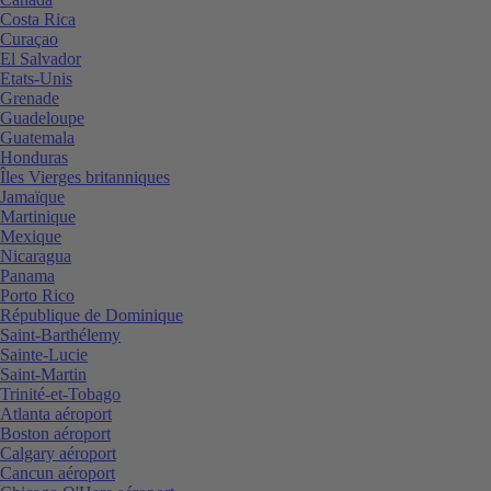
Costa Rica
Curaçao
El Salvador
Etats-Unis
Grenade
Guadeloupe
Guatemala
Honduras
Îles Vierges britanniques
Jamaïque
Martinique
Mexique
Nicaragua
Panama
Porto Rico
République de Dominique
Saint-Barthélemy
Sainte-Lucie
Saint-Martin
Trinité-et-Tobago
Atlanta aéroport
Boston aéroport
Calgary aéroport
Cancun aéroport