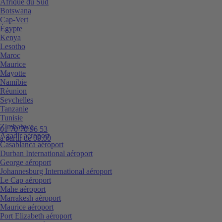
Afrique du Sud
Botswana
Cap-Vert
Égypte
Kenya
Lesotho
Maroc
Maurice
Mayotte
Namibie
Réunion
Seychelles
Tanzanie
Tunisie
Zimbabwe
01 70 70 96 53
Agadir aéroport
à partir de 09:00
Casablanca aéroport
Durban International aéroport
George aéroport
Johannesburg International aéroport
Le Cap aéroport
Mahe aéroport
Marrakesh aéroport
Maurice aéroport
Port Elizabeth aéroport