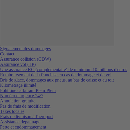
Signalement des dommages
Contact
Assurance collision (CDW)
Assurance vol (TP)
Une assurance RC (complémentaire) de minimum 10 millions d'euros
Remboursement de la franchise en cas de dommage et de vol
Bris de glace, dommages aux pneus, au bas de caisse et au toit
Kilométrage illimité
Politique carburant Plein-Plein
Numéro d'urgence 24/7
Annulation gratuite
Pas de frais de modification
Taxes locales
Frais de livraison à l'aéroport
Assistance dépannage
Perte et endommagement