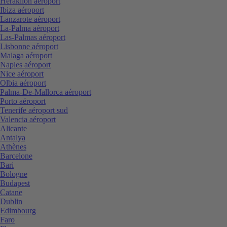
Heraklion aéroport
Ibiza aéroport
Lanzarote aéroport
La-Palma aéroport
Las-Palmas aéroport
Lisbonne aéroport
Malaga aéroport
Naples aéroport
Nice aéroport
Olbia aéroport
Palma-De-Mallorca aéroport
Porto aéroport
Tenerife aéroport sud
Valencia aéroport
Alicante
Antalya
Athènes
Barcelone
Bari
Bologne
Budapest
Catane
Dublin
Edimbourg
Faro