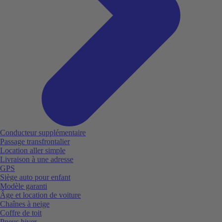
Conducteur supplémentaire
Passage transfrontalier
Location aller simple
Livraison à une adresse
GPS
Siège auto pour enfant
Modèle garanti
Âge et location de voiture
Chaînes à neige
Coffre de toit
Pneus hiver