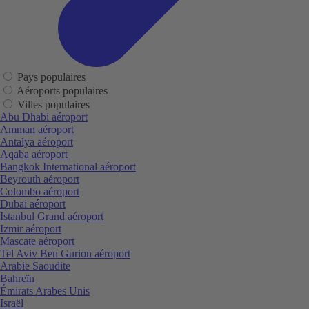
Pays populaires
Aéroports populaires
Villes populaires
Abu Dhabi aéroport
Amman aéroport
Antalya aéroport
Aqaba aéroport
Bangkok International aéroport
Beyrouth aéroport
Colombo aéroport
Dubai aéroport
Istanbul Grand aéroport
Izmir aéroport
Mascate aéroport
Tel Aviv Ben Gurion aéroport
Arabie Saoudite
Bahreïn
Émirats Arabes Unis
Israël