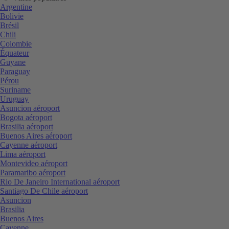
Argentine
Bolivie
Brésil
Chili
Colombie
Équateur
Guyane
Paraguay
Pérou
Suriname
Uruguay
Asuncion aéroport
Bogota aéroport
Brasilia aéroport
Buenos Aires aéroport
Cayenne aéroport
Lima aéroport
Montevideo aéroport
Paramaribo aéroport
Rio De Janeiro International aéroport
Santiago De Chile aéroport
Asuncion
Brasilia
Buenos Aires
Cayenne