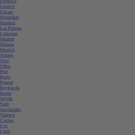
Florence
Genève
Girone
Héraklion
Istanbul
Las Palmas
Lisbonne
Madrid
Málaga
Munich
Naples
Nice
Olbia
Pise
Porto
Prague
Reykjavik
Rome
Séville
Split
Stockholm
Valence
Corfou
Cos
Crete