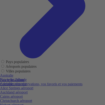
Pays populaires
Aéroports populaires
Villes populaires
Australie
Nouvelle-Zélande
Fais le toi-même
Adelaide aéroport
Contrôlez vos réservations, vos favoris et vos paiements
Alice Springs aéroport
Auckland aéroport
Cairns aéroport
Christchurch aéroport
Hobart aéroport