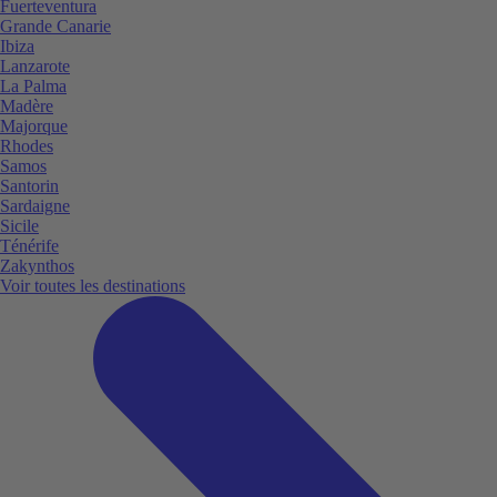
Fuerteventura
Grande Canarie
Ibiza
Lanzarote
La Palma
Madère
Majorque
Rhodes
Samos
Santorin
Sardaigne
Sicile
Ténérife
Zakynthos
Voir toutes les destinations