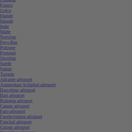
France
Grèce
Irlande
Islande
Italie
Malte
Norvège
Pays-Bas
Pologne
Portugal
Slovénie
Suède
Suisse
Turquie
Alicante aéroport
Amsterdam Schiphol aéroport
Barcelone aéroport
Bari aéroport
Bologna aéroport
Catane aéroport
Faro aéroport
Fuerteventura aéroport
Funchal aéroport
Girone aéroport