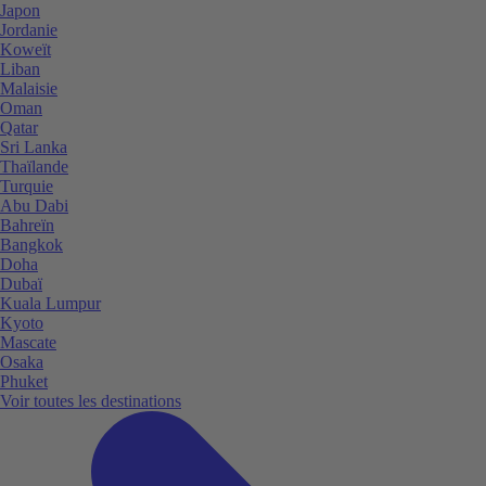
Japon
Jordanie
Koweït
Liban
Malaisie
Oman
Qatar
Sri Lanka
Thaïlande
Turquie
Abu Dabi
Bahreïn
Bangkok
Doha
Dubaï
Kuala Lumpur
Kyoto
Mascate
Osaka
Phuket
Voir toutes les destinations