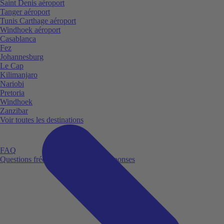
Saint Denis aéroport
Tanger aéroport
Tunis Carthage aéroport
Windhoek aéroport
Casablanca
Fez
Johannesburg
Le Cap
Kilimanjaro
Nariobi
Pretoria
Windhoek
Zanzibar
Voir toutes les destinations
FAQ
Questions fréquemment posées et réponses