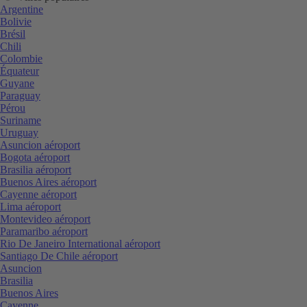
Argentine
Bolivie
Brésil
Chili
Colombie
Équateur
Guyane
Paraguay
Pérou
Suriname
Uruguay
Asuncion aéroport
Bogota aéroport
Brasilia aéroport
Buenos Aires aéroport
Cayenne aéroport
Lima aéroport
Montevideo aéroport
Paramaribo aéroport
Rio De Janeiro International aéroport
Santiago De Chile aéroport
Asuncion
Brasilia
Buenos Aires
Cayenne