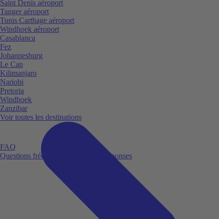
Saint Denis aéroport
Tanger aéroport
Tunis Carthage aéroport
Windhoek aéroport
Casablanca
Fez
Johannesburg
Le Cap
Kilimanjaro
Nariobi
Pretoria
Windhoek
Zanzibar
Voir toutes les destinations
FAQ
Questions fréquemment posées et réponses