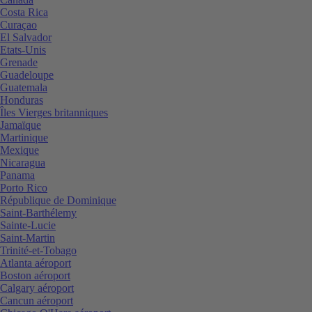
Costa Rica
Curaçao
El Salvador
Etats-Unis
Grenade
Guadeloupe
Guatemala
Honduras
Îles Vierges britanniques
Jamaïque
Martinique
Mexique
Nicaragua
Panama
Porto Rico
République de Dominique
Saint-Barthélemy
Sainte-Lucie
Saint-Martin
Trinité-et-Tobago
Atlanta aéroport
Boston aéroport
Calgary aéroport
Cancun aéroport