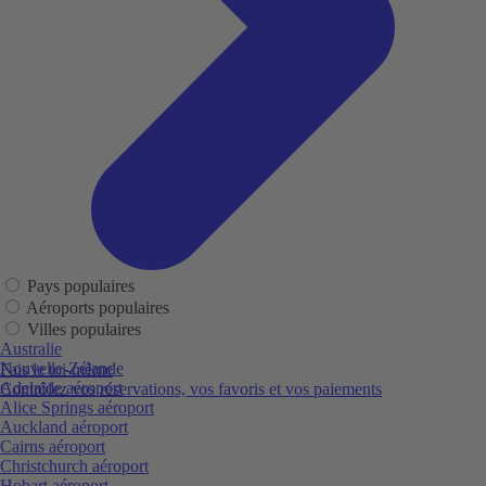
Pays populaires
Aéroports populaires
Villes populaires
Australie
Nouvelle-Zélande
Fais le toi-même
Adelaide aéroport
Contrôlez vos réservations, vos favoris et vos paiements
Alice Springs aéroport
Auckland aéroport
Cairns aéroport
Christchurch aéroport
Hobart aéroport