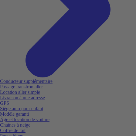
Conducteur supplémentaire
Passage transfrontalier
Location aller simple
Livraison à une adresse
GPS
Siège auto pour enfant
Modèle garanti
Âge et location de voiture
Chaînes à neige
Coffre de toit
Pneus hiver