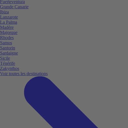
Fuerteventura
Grande Canarie
Ibiza
Lanzarote
La Palma
Madère
Majorque
Rhodes
Samos
Santorin
Sardaigne
Sicile
Ténérife
Zakynthos
Voir toutes les destinations