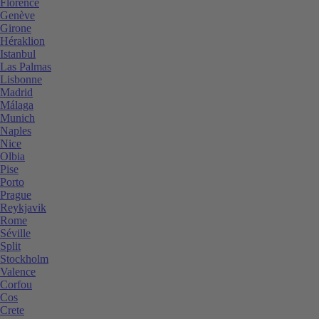
Florence
Genève
Girone
Héraklion
Istanbul
Las Palmas
Lisbonne
Madrid
Málaga
Munich
Naples
Nice
Olbia
Pise
Porto
Prague
Reykjavik
Rome
Séville
Split
Stockholm
Valence
Corfou
Cos
Crete