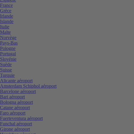
France
Grèce
Irlande
Islande
Italie
Malte
Norvège
Pays-Bas
Pologne
Portugal
Slovénie
Suède
Suisse
Turquie
Alicante aéroport
Amsterdam Schiphol aéroport
Barcelone aéroport
Bari aéroport
Bologna aéroport
Catane aéroport
Faro aéroport
Fuerteventura aéroport
Funchal aéroport
Girone aéroport