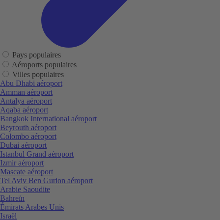
Pays populaires
Aéroports populaires
Villes populaires
Abu Dhabi aéroport
Amman aéroport
Antalya aéroport
Aqaba aéroport
Bangkok International aéroport
Beyrouth aéroport
Colombo aéroport
Dubai aéroport
Istanbul Grand aéroport
Izmir aéroport
Mascate aéroport
Tel Aviv Ben Gurion aéroport
Arabie Saoudite
Bahreïn
Émirats Arabes Unis
Israël