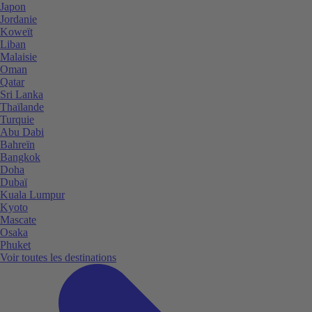
Japon
Jordanie
Koweït
Liban
Malaisie
Oman
Qatar
Sri Lanka
Thaïlande
Turquie
Abu Dabi
Bahreïn
Bangkok
Doha
Dubaï
Kuala Lumpur
Kyoto
Mascate
Osaka
Phuket
Voir toutes les destinations