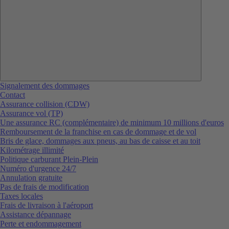
Signalement des dommages
Contact
Assurance collision (CDW)
Assurance vol (TP)
Une assurance RC (complémentaire) de minimum 10 millions d'euros
Remboursement de la franchise en cas de dommage et de vol
Bris de glace, dommages aux pneus, au bas de caisse et au toit
Kilométrage illimité
Politique carburant Plein-Plein
Numéro d'urgence 24/7
Annulation gratuite
Pas de frais de modification
Taxes locales
Frais de livraison à l'aéroport
Assistance dépannage
Perte et endommagement