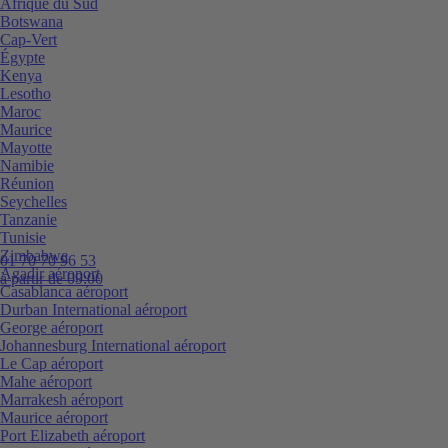
Afrique du Sud
Botswana
Cap-Vert
Égypte
Kenya
Lesotho
Maroc
Maurice
Mayotte
Namibie
Réunion
Seychelles
Tanzanie
Tunisie
Zimbabwe
01 70 70 96 53
Agadir aéroport
à partir de 09:00
Casablanca aéroport
Durban International aéroport
George aéroport
Johannesburg International aéroport
Le Cap aéroport
Mahe aéroport
Marrakesh aéroport
Maurice aéroport
Port Elizabeth aéroport