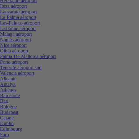
Heraklion aéroport
Ibiza aéroport
Lanzarote aéroport
La-Palma aéroport
Las-Palmas aéroport
Lisbonne aéroport
Malaga aéroport
Naples aéroport
Nice aéroport
Olbia aéroport
Palma-De-Mallorca aéroport
Porto aéroport
Tenerife aéroport sud
Valencia aéroport
Alicante
Antalya
Athènes
Barcelone
Bari
Bologne
Budapest
Catane
Dublin
Edimbourg
Faro