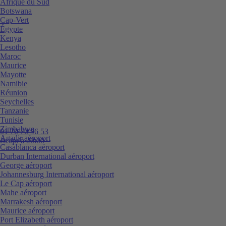
Afrique du Sud
Botswana
Cap-Vert
Égypte
Kenya
Lesotho
Maroc
Maurice
Mayotte
Namibie
Réunion
Seychelles
Tanzanie
Tunisie
Zimbabwe
01 70 70 96 53
Agadir aéroport
Jusqu’à 20:00
Casablanca aéroport
Durban International aéroport
George aéroport
Johannesburg International aéroport
Le Cap aéroport
Mahe aéroport
Marrakesh aéroport
Maurice aéroport
Port Elizabeth aéroport