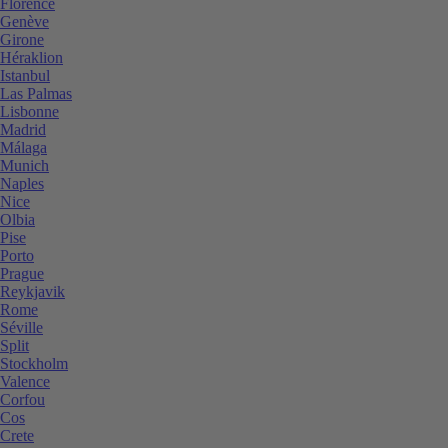
Florence
Genève
Girone
Héraklion
Istanbul
Las Palmas
Lisbonne
Madrid
Málaga
Munich
Naples
Nice
Olbia
Pise
Porto
Prague
Reykjavik
Rome
Séville
Split
Stockholm
Valence
Corfou
Cos
Crete