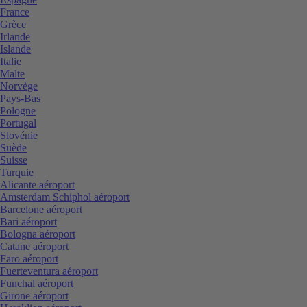
France
Grèce
Irlande
Islande
Italie
Malte
Norvège
Pays-Bas
Pologne
Portugal
Slovénie
Suède
Suisse
Turquie
Alicante aéroport
Amsterdam Schiphol aéroport
Barcelone aéroport
Bari aéroport
Bologna aéroport
Catane aéroport
Faro aéroport
Fuerteventura aéroport
Funchal aéroport
Girone aéroport