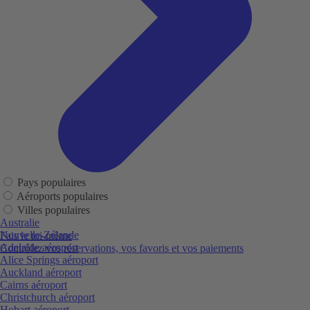
Pays populaires
Aéroports populaires
Villes populaires
Australie
Nouvelle-Zélande
Fais le toi-même
Adelaide aéroport
Contrôlez vos réservations, vos favoris et vos paiements
Alice Springs aéroport
Auckland aéroport
Cairns aéroport
Christchurch aéroport
Hobart aéroport