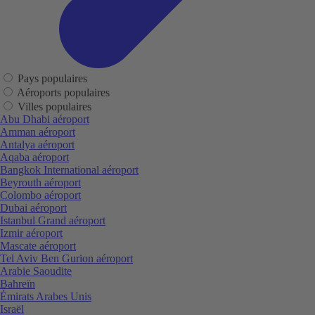
Pays populaires
Aéroports populaires
Villes populaires
Abu Dhabi aéroport
Amman aéroport
Antalya aéroport
Aqaba aéroport
Bangkok International aéroport
Beyrouth aéroport
Colombo aéroport
Dubai aéroport
Istanbul Grand aéroport
Izmir aéroport
Mascate aéroport
Tel Aviv Ben Gurion aéroport
Arabie Saoudite
Bahreïn
Émirats Arabes Unis
Israël