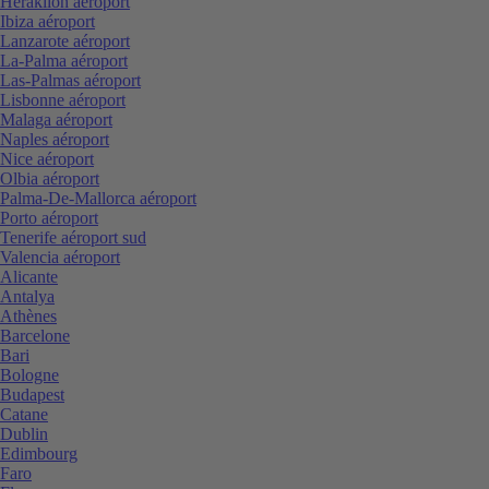
Heraklion aéroport
Ibiza aéroport
Lanzarote aéroport
La-Palma aéroport
Las-Palmas aéroport
Lisbonne aéroport
Malaga aéroport
Naples aéroport
Nice aéroport
Olbia aéroport
Palma-De-Mallorca aéroport
Porto aéroport
Tenerife aéroport sud
Valencia aéroport
Alicante
Antalya
Athènes
Barcelone
Bari
Bologne
Budapest
Catane
Dublin
Edimbourg
Faro