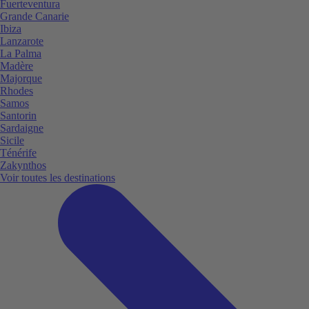
Fuerteventura
Grande Canarie
Ibiza
Lanzarote
La Palma
Madère
Majorque
Rhodes
Samos
Santorin
Sardaigne
Sicile
Ténérife
Zakynthos
Voir toutes les destinations