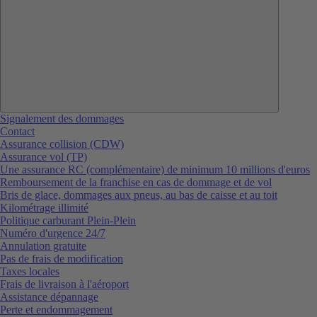
Signalement des dommages
Contact
Assurance collision (CDW)
Assurance vol (TP)
Une assurance RC (complémentaire) de minimum 10 millions d'euros
Remboursement de la franchise en cas de dommage et de vol
Bris de glace, dommages aux pneus, au bas de caisse et au toit
Kilométrage illimité
Politique carburant Plein-Plein
Numéro d'urgence 24/7
Annulation gratuite
Pas de frais de modification
Taxes locales
Frais de livraison à l'aéroport
Assistance dépannage
Perte et endommagement