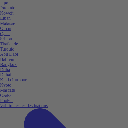
Japon
Jordanie
Koweït
Liban
Malaisie
Oman
Qatar
Sri Lanka
Thaïlande
Turquie
Abu Dabi
Bahreïn
Bangkok
Doha
Dubaï
Kuala Lumpur
Kyoto
Mascate
Osaka
Phuket
Voir toutes les destinations