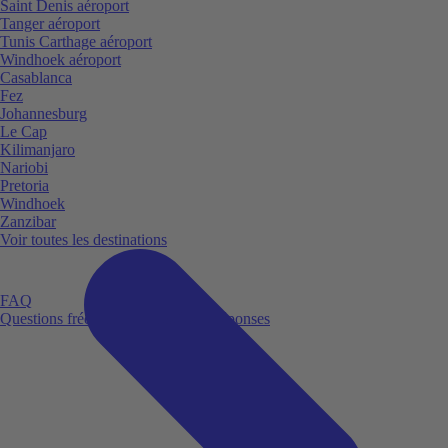
Saint Denis aéroport
Tanger aéroport
Tunis Carthage aéroport
Windhoek aéroport
Casablanca
Fez
Johannesburg
Le Cap
Kilimanjaro
Nariobi
Pretoria
Windhoek
Zanzibar
Voir toutes les destinations
FAQ
Questions fréquemment posées et réponses