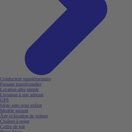
Conducteur supplémentaire
Passage transfrontalier
Location aller simple
Livraison à une adresse
GPS
Siège auto pour enfant
Modèle garanti
Âge et location de voiture
Chaînes à neige
Coffre de toit
Pneus hiver