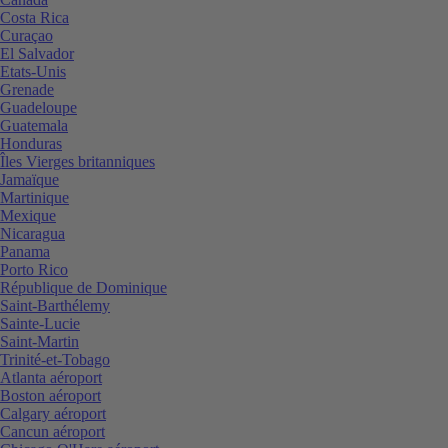
Costa Rica
Curaçao
El Salvador
Etats-Unis
Grenade
Guadeloupe
Guatemala
Honduras
Îles Vierges britanniques
Jamaïque
Martinique
Mexique
Nicaragua
Panama
Porto Rico
République de Dominique
Saint-Barthélemy
Sainte-Lucie
Saint-Martin
Trinité-et-Tobago
Atlanta aéroport
Boston aéroport
Calgary aéroport
Cancun aéroport