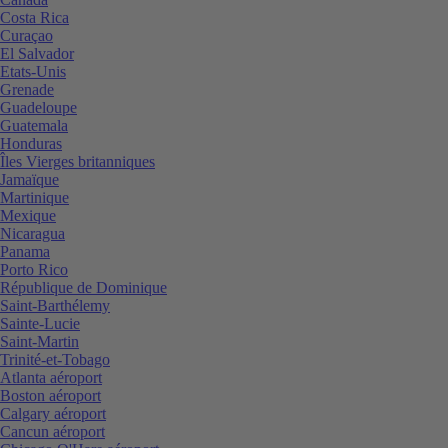
Costa Rica
Curaçao
El Salvador
Etats-Unis
Grenade
Guadeloupe
Guatemala
Honduras
Îles Vierges britanniques
Jamaïque
Martinique
Mexique
Nicaragua
Panama
Porto Rico
République de Dominique
Saint-Barthélemy
Sainte-Lucie
Saint-Martin
Trinité-et-Tobago
Atlanta aéroport
Boston aéroport
Calgary aéroport
Cancun aéroport