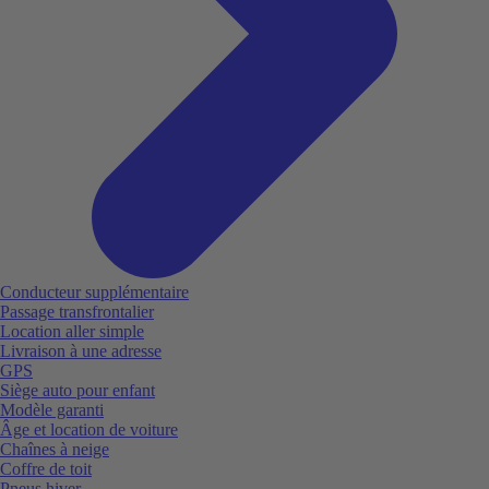
Conducteur supplémentaire
Passage transfrontalier
Location aller simple
Livraison à une adresse
GPS
Siège auto pour enfant
Modèle garanti
Âge et location de voiture
Chaînes à neige
Coffre de toit
Pneus hiver