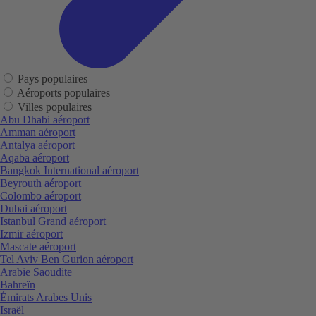
Pays populaires
Aéroports populaires
Villes populaires
Abu Dhabi aéroport
Amman aéroport
Antalya aéroport
Aqaba aéroport
Bangkok International aéroport
Beyrouth aéroport
Colombo aéroport
Dubai aéroport
Istanbul Grand aéroport
Izmir aéroport
Mascate aéroport
Tel Aviv Ben Gurion aéroport
Arabie Saoudite
Bahreïn
Émirats Arabes Unis
Israël