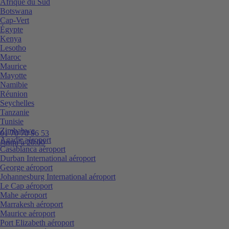
Afrique du Sud
Botswana
Cap-Vert
Égypte
Kenya
Lesotho
Maroc
Maurice
Mayotte
Namibie
Réunion
Seychelles
Tanzanie
Tunisie
Zimbabwe
01 70 70 96 53
Agadir aéroport
Jusqu’à 20:00
Casablanca aéroport
Durban International aéroport
George aéroport
Johannesburg International aéroport
Le Cap aéroport
Mahe aéroport
Marrakesh aéroport
Maurice aéroport
Port Elizabeth aéroport