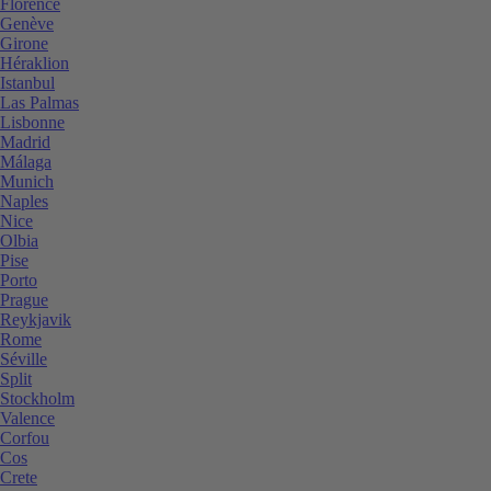
Florence
Genève
Girone
Héraklion
Istanbul
Las Palmas
Lisbonne
Madrid
Málaga
Munich
Naples
Nice
Olbia
Pise
Porto
Prague
Reykjavik
Rome
Séville
Split
Stockholm
Valence
Corfou
Cos
Crete