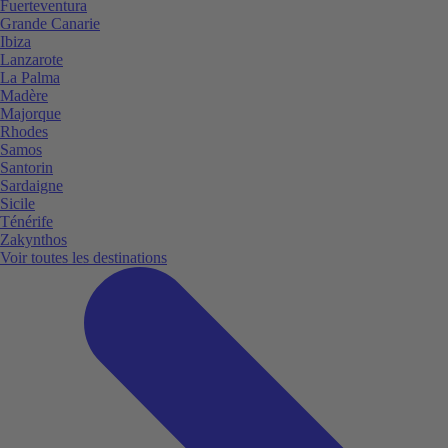
Fuerteventura
Grande Canarie
Ibiza
Lanzarote
La Palma
Madère
Majorque
Rhodes
Samos
Santorin
Sardaigne
Sicile
Ténérife
Zakynthos
Voir toutes les destinations