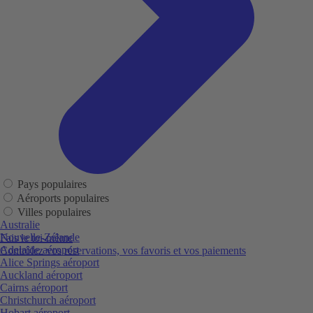
Pays populaires
Aéroports populaires
Villes populaires
Australie
Nouvelle-Zélande
Fais le toi-même
Adelaide aéroport
Contrôlez vos réservations, vos favoris et vos paiements
Alice Springs aéroport
Auckland aéroport
Cairns aéroport
Christchurch aéroport
Hobart aéroport