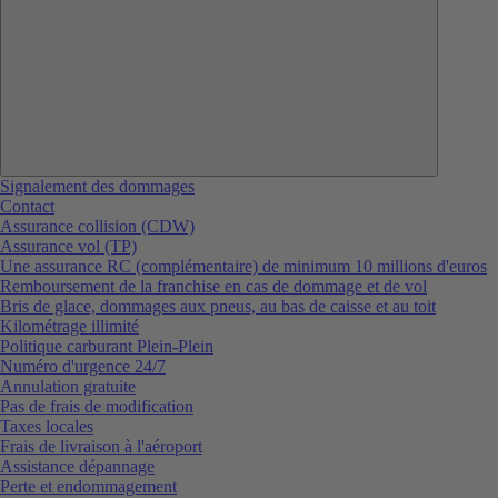
Signalement des dommages
Contact
Assurance collision (CDW)
Assurance vol (TP)
Une assurance RC (complémentaire) de minimum 10 millions d'euros
Remboursement de la franchise en cas de dommage et de vol
Bris de glace, dommages aux pneus, au bas de caisse et au toit
Kilométrage illimité
Politique carburant Plein-Plein
Numéro d'urgence 24/7
Annulation gratuite
Pas de frais de modification
Taxes locales
Frais de livraison à l'aéroport
Assistance dépannage
Perte et endommagement