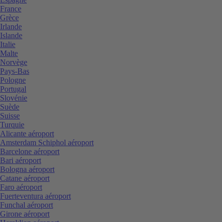
France
Grèce
Irlande
Islande
Italie
Malte
Norvège
Pays-Bas
Pologne
Portugal
Slovénie
Suède
Suisse
Turquie
Alicante aéroport
Amsterdam Schiphol aéroport
Barcelone aéroport
Bari aéroport
Bologna aéroport
Catane aéroport
Faro aéroport
Fuerteventura aéroport
Funchal aéroport
Girone aéroport