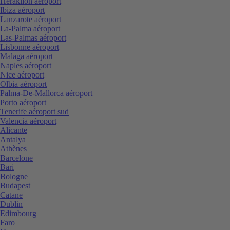
Heraklion aéroport
Ibiza aéroport
Lanzarote aéroport
La-Palma aéroport
Las-Palmas aéroport
Lisbonne aéroport
Malaga aéroport
Naples aéroport
Nice aéroport
Olbia aéroport
Palma-De-Mallorca aéroport
Porto aéroport
Tenerife aéroport sud
Valencia aéroport
Alicante
Antalya
Athènes
Barcelone
Bari
Bologne
Budapest
Catane
Dublin
Edimbourg
Faro