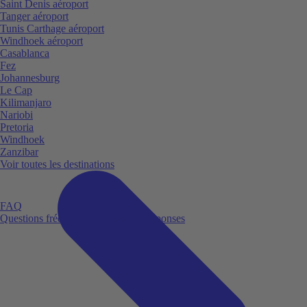
Saint Denis aéroport
Tanger aéroport
Tunis Carthage aéroport
Windhoek aéroport
Casablanca
Fez
Johannesburg
Le Cap
Kilimanjaro
Nariobi
Pretoria
Windhoek
Zanzibar
Voir toutes les destinations
FAQ
Questions fréquemment posées et réponses