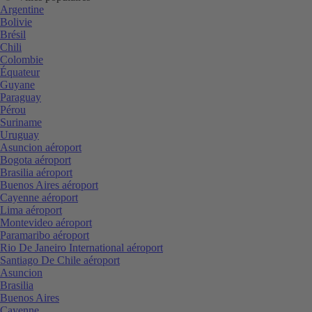
Argentine
Bolivie
Brésil
Chili
Colombie
Équateur
Guyane
Paraguay
Pérou
Suriname
Uruguay
Asuncion aéroport
Bogota aéroport
Brasilia aéroport
Buenos Aires aéroport
Cayenne aéroport
Lima aéroport
Montevideo aéroport
Paramaribo aéroport
Rio De Janeiro International aéroport
Santiago De Chile aéroport
Asuncion
Brasilia
Buenos Aires
Cayenne