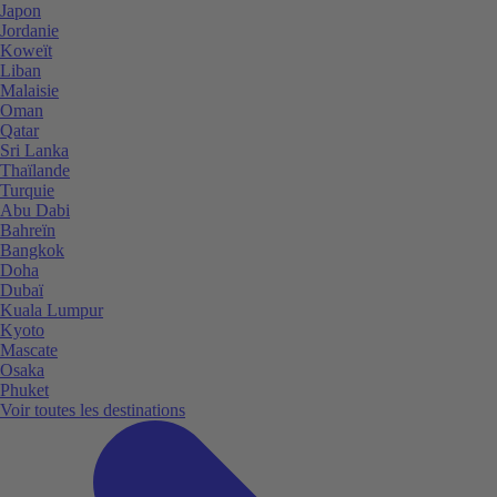
Japon
Jordanie
Koweït
Liban
Malaisie
Oman
Qatar
Sri Lanka
Thaïlande
Turquie
Abu Dabi
Bahreïn
Bangkok
Doha
Dubaï
Kuala Lumpur
Kyoto
Mascate
Osaka
Phuket
Voir toutes les destinations