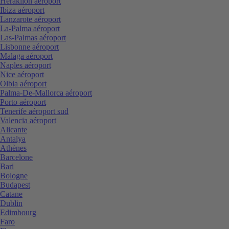
Heraklion aéroport
Ibiza aéroport
Lanzarote aéroport
La-Palma aéroport
Las-Palmas aéroport
Lisbonne aéroport
Malaga aéroport
Naples aéroport
Nice aéroport
Olbia aéroport
Palma-De-Mallorca aéroport
Porto aéroport
Tenerife aéroport sud
Valencia aéroport
Alicante
Antalya
Athènes
Barcelone
Bari
Bologne
Budapest
Catane
Dublin
Edimbourg
Faro