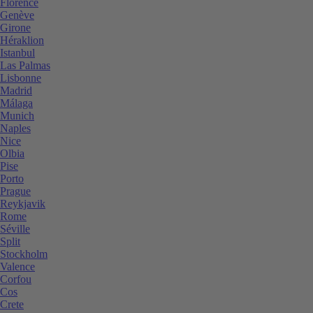
Florence
Genève
Girone
Héraklion
Istanbul
Las Palmas
Lisbonne
Madrid
Málaga
Munich
Naples
Nice
Olbia
Pise
Porto
Prague
Reykjavik
Rome
Séville
Split
Stockholm
Valence
Corfou
Cos
Crete