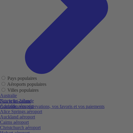
Pays populaires
Aéroports populaires
Villes populaires
Australie
Nouvelle-Zélande
Fais le toi-même
Adelaide aéroport
Contrôlez vos réservations, vos favoris et vos paiements
Alice Springs aéroport
Auckland aéroport
Cairns aéroport
Christchurch aéroport
Hobart aéroport