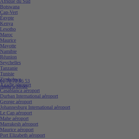
Afrique du Sud
Botswana
Cap-Vert
Égypte
Kenya
Lesotho
Maroc
Maurice
Mayotte
Namibie
Réunion
Seychelles
Tanzanie
Tunisie
Zimbabwe
01 70 70 96 53
Agadir aéroport
Jusqu’à 20:00
Casablanca aéroport
Durban International aéroport
George aéroport
Johannesburg International aéroport
Le Cap aéroport
Mahe aéroport
Marrakesh aéroport
Maurice aéroport
Port Elizabeth aéroport