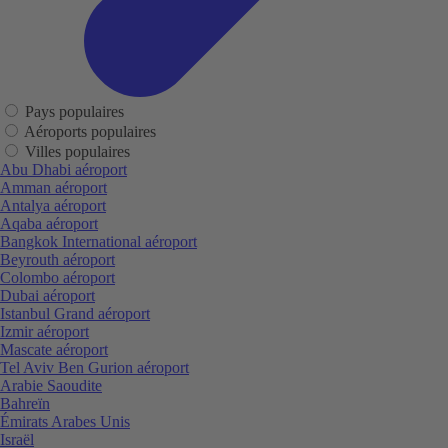
Pays populaires
Aéroports populaires
Villes populaires
Abu Dhabi aéroport
Amman aéroport
Antalya aéroport
Aqaba aéroport
Bangkok International aéroport
Beyrouth aéroport
Colombo aéroport
Dubai aéroport
Istanbul Grand aéroport
Izmir aéroport
Mascate aéroport
Tel Aviv Ben Gurion aéroport
Arabie Saoudite
Bahreïn
Émirats Arabes Unis
Israël