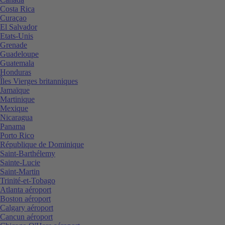
Costa Rica
Curaçao
El Salvador
Etats-Unis
Grenade
Guadeloupe
Guatemala
Honduras
Îles Vierges britanniques
Jamaïque
Martinique
Mexique
Nicaragua
Panama
Porto Rico
République de Dominique
Saint-Barthélemy
Sainte-Lucie
Saint-Martin
Trinité-et-Tobago
Atlanta aéroport
Boston aéroport
Calgary aéroport
Cancun aéroport