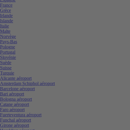
France
Grèce
Irlande
Islande
Italie
Malte
Norvège
Pays-Bas
Pologne
Portugal
Slovénie
Suède
Suisse
Turquie
Alicante aéroport
Amsterdam Schiphol aéroport
Barcelone aéroport
Bari aéroport
Bologna aéroport
Catane aéroport
Faro aéroport
Fuerteventura aéroport
Funchal aéroport
Girone aéroport