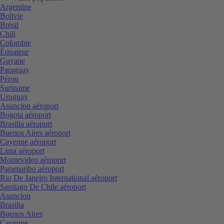
Argentine
Bolivie
Brésil
Chili
Colombie
Équateur
Guyane
Paraguay
Pérou
Suriname
Uruguay
Asuncion aéroport
Bogota aéroport
Brasilia aéroport
Buenos Aires aéroport
Cayenne aéroport
Lima aéroport
Montevideo aéroport
Paramaribo aéroport
Rio De Janeiro International aéroport
Santiago De Chile aéroport
Asuncion
Brasilia
Buenos Aires
Cayenne