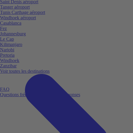
Saint Denis aéroport
Tanger aéroport
Tunis Carthage aéroport
Windhoek aéroport
Casablanca
Fez
Johannesburg
Le Cap
Kilimanjaro
Nariobi
Pretoria
Windhoek
Zanzibar
Voir toutes les destinations
FAQ
Questions fréquemment posées et réponses