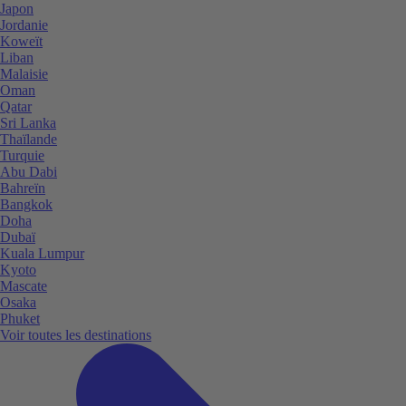
Japon
Jordanie
Koweït
Liban
Malaisie
Oman
Qatar
Sri Lanka
Thaïlande
Turquie
Abu Dabi
Bahreïn
Bangkok
Doha
Dubaï
Kuala Lumpur
Kyoto
Mascate
Osaka
Phuket
Voir toutes les destinations