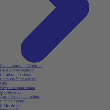
Conducteur supplémentaire
Passage transfrontalier
Location aller simple
Livraison à une adresse
GPS
Siège auto pour enfant
Modèle garanti
Âge et location de voiture
Chaînes à neige
Coffre de toit
Pneus hiver