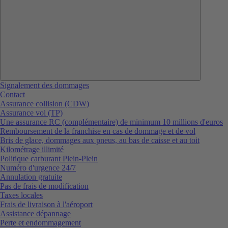
Signalement des dommages
Contact
Assurance collision (CDW)
Assurance vol (TP)
Une assurance RC (complémentaire) de minimum 10 millions d'euros
Remboursement de la franchise en cas de dommage et de vol
Bris de glace, dommages aux pneus, au bas de caisse et au toit
Kilométrage illimité
Politique carburant Plein-Plein
Numéro d'urgence 24/7
Annulation gratuite
Pas de frais de modification
Taxes locales
Frais de livraison à l'aéroport
Assistance dépannage
Perte et endommagement