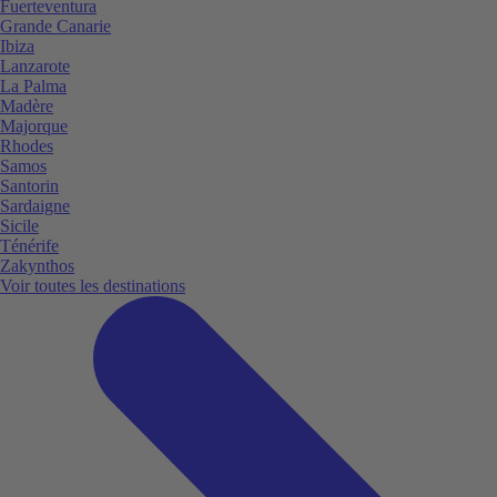
Fuerteventura
Grande Canarie
Ibiza
Lanzarote
La Palma
Madère
Majorque
Rhodes
Samos
Santorin
Sardaigne
Sicile
Ténérife
Zakynthos
Voir toutes les destinations