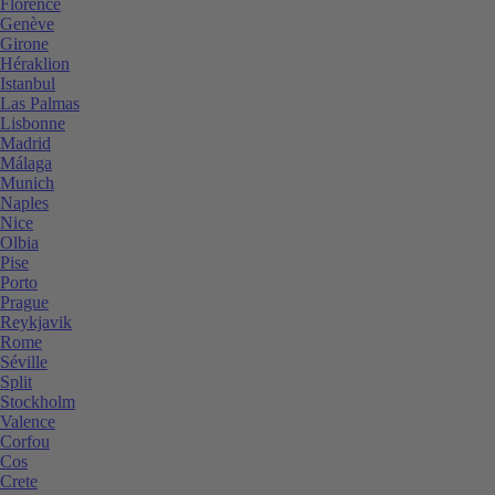
Florence
Genève
Girone
Héraklion
Istanbul
Las Palmas
Lisbonne
Madrid
Málaga
Munich
Naples
Nice
Olbia
Pise
Porto
Prague
Reykjavik
Rome
Séville
Split
Stockholm
Valence
Corfou
Cos
Crete