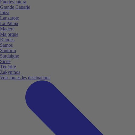
Fuerteventura
Grande Canarie
Ibiza
Lanzarote
La Palma
Madère
Majorque
Rhodes
Samos
Santorin
Sardaigne
Sicile
Ténérife
Zakynthos
Voir toutes les destinations