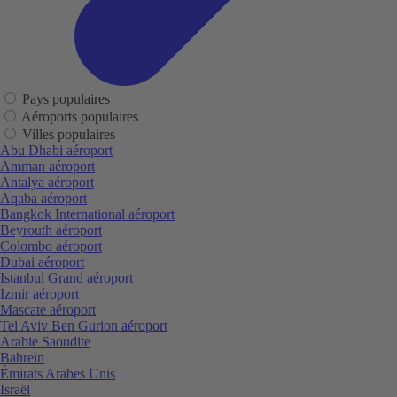
Pays populaires
Aéroports populaires
Villes populaires
Abu Dhabi aéroport
Amman aéroport
Antalya aéroport
Aqaba aéroport
Bangkok International aéroport
Beyrouth aéroport
Colombo aéroport
Dubai aéroport
Istanbul Grand aéroport
Izmir aéroport
Mascate aéroport
Tel Aviv Ben Gurion aéroport
Arabie Saoudite
Bahreïn
Émirats Arabes Unis
Israël