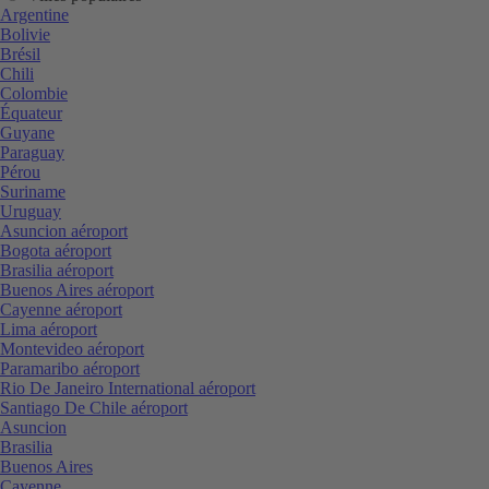
Argentine
Bolivie
Brésil
Chili
Colombie
Équateur
Guyane
Paraguay
Pérou
Suriname
Uruguay
Asuncion aéroport
Bogota aéroport
Brasilia aéroport
Buenos Aires aéroport
Cayenne aéroport
Lima aéroport
Montevideo aéroport
Paramaribo aéroport
Rio De Janeiro International aéroport
Santiago De Chile aéroport
Asuncion
Brasilia
Buenos Aires
Cayenne