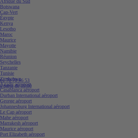
Afrique du Sud
Botswana
Cap-Vert
Égypte
Kenya
Lesotho
Maroc
Maurice
Mayotte
Namibie
Réunion
Seychelles
Tanzanie
Tunisie
Zimbabwe
01 70 70 96 53
Agadir aéroport
à partir de 09:00
Casablanca aéroport
Durban International aéroport
George aéroport
Johannesburg International aéroport
Le Cap aéroport
Mahe aéroport
Marrakesh aéroport
Maurice aéroport
Port Elizabeth aéroport