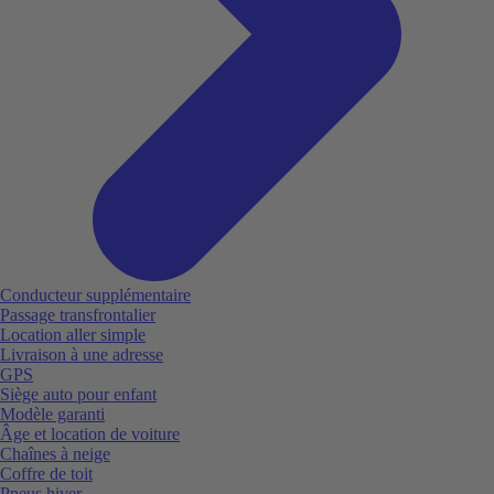
Conducteur supplémentaire
Passage transfrontalier
Location aller simple
Livraison à une adresse
GPS
Siège auto pour enfant
Modèle garanti
Âge et location de voiture
Chaînes à neige
Coffre de toit
Pneus hiver