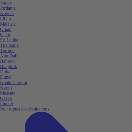
Japon
Jordanie
Koweït
Liban
Malaisie
Oman
Qatar
Sri Lanka
Thaïlande
Turquie
Abu Dabi
Bahreïn
Bangkok
Doha
Dubaï
Kuala Lumpur
Kyoto
Mascate
Osaka
Phuket
Voir toutes les destinations