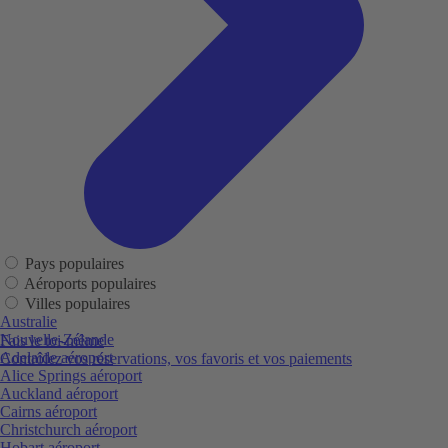
Pays populaires
Aéroports populaires
Villes populaires
Australie
Nouvelle-Zélande
Fais le toi-même
Adelaide aéroport
Contrôlez vos réservations, vos favoris et vos paiements
Alice Springs aéroport
Auckland aéroport
Cairns aéroport
Christchurch aéroport
Hobart aéroport