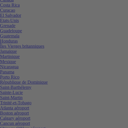
Costa Rica
Curaçao
El Salvador
Etats-Unis
Grenade
Guadeloupe
Guatemala
Honduras
Îles Vierges britanniques
Jamaïque
Martinique
Mexique
Nicaragua
Panama
Porto Rico
République de Dominique
Saint-Barthélemy
Sainte-Lucie
Saint-Martin
Trinité-et-Tobago
Atlanta aéroport
Boston aéroport
Calgary aéroport
Cancun aéroport