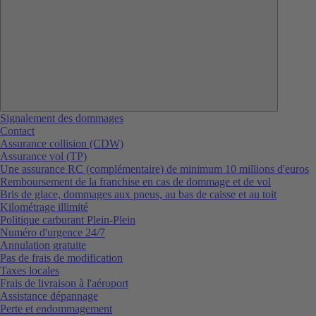
Signalement des dommages
Contact
Assurance collision (CDW)
Assurance vol (TP)
Une assurance RC (complémentaire) de minimum 10 millions d'euros
Remboursement de la franchise en cas de dommage et de vol
Bris de glace, dommages aux pneus, au bas de caisse et au toit
Kilométrage illimité
Politique carburant Plein-Plein
Numéro d'urgence 24/7
Annulation gratuite
Pas de frais de modification
Taxes locales
Frais de livraison à l'aéroport
Assistance dépannage
Perte et endommagement