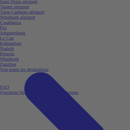
Saint Denis aéroport
Tanger aéroport
Tunis Carthage aéroport
Windhoek aéroport
Casablanca
Fez
Johannesburg
Le Cap
Kilimanjaro
Nariobi
Pretoria
Windhoek
Zanzibar
Voir toutes les destinations
FAQ
Questions fréquemment posées et réponses