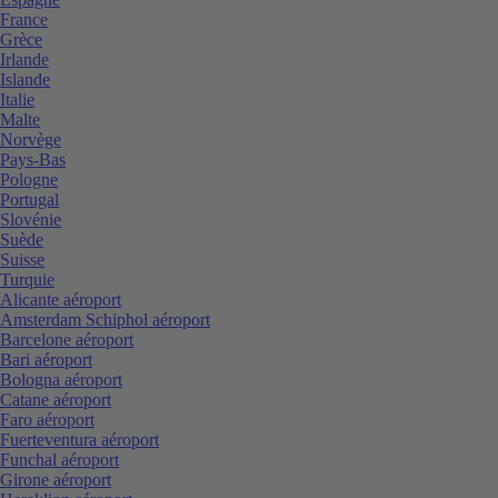
France
Grèce
Irlande
Islande
Italie
Malte
Norvège
Pays-Bas
Pologne
Portugal
Slovénie
Suède
Suisse
Turquie
Alicante aéroport
Amsterdam Schiphol aéroport
Barcelone aéroport
Bari aéroport
Bologna aéroport
Catane aéroport
Faro aéroport
Fuerteventura aéroport
Funchal aéroport
Girone aéroport