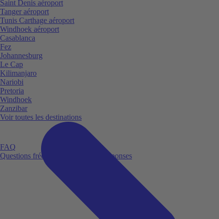
Saint Denis aéroport
Tanger aéroport
Tunis Carthage aéroport
Windhoek aéroport
Casablanca
Fez
Johannesburg
Le Cap
Kilimanjaro
Nariobi
Pretoria
Windhoek
Zanzibar
Voir toutes les destinations
FAQ
Questions fréquemment posées et réponses