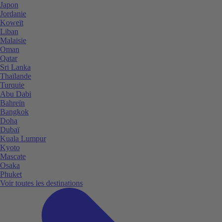
Japon
Jordanie
Koweït
Liban
Malaisie
Oman
Qatar
Sri Lanka
Thaïlande
Turquie
Abu Dabi
Bahreïn
Bangkok
Doha
Dubaï
Kuala Lumpur
Kyoto
Mascate
Osaka
Phuket
Voir toutes les destinations