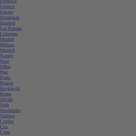
Florence
Genève
Girone
Héraklion
Istanbul
Las Palmas
Lisbonne
Madrid
Málaga
Munich
Naples
Nice
Olbia
Pise
Porto
Prague
Reykjavik
Rome
Séville
Split
Stockholm
Valence
Corfou
Cos
Crete