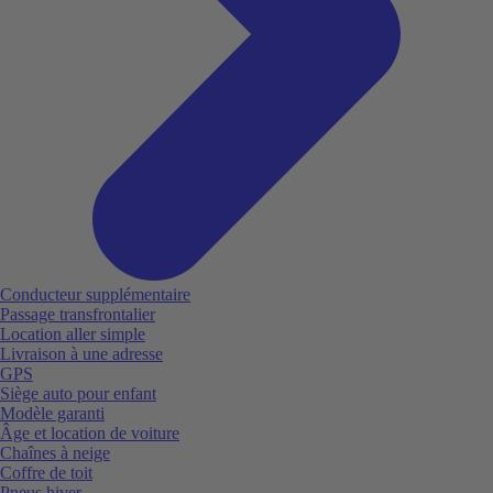
Conducteur supplémentaire
Passage transfrontalier
Location aller simple
Livraison à une adresse
GPS
Siège auto pour enfant
Modèle garanti
Âge et location de voiture
Chaînes à neige
Coffre de toit
Pneus hiver