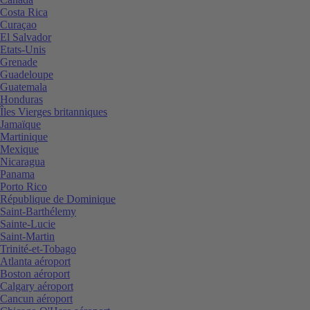
Costa Rica
Curaçao
El Salvador
Etats-Unis
Grenade
Guadeloupe
Guatemala
Honduras
Îles Vierges britanniques
Jamaïque
Martinique
Mexique
Nicaragua
Panama
Porto Rico
République de Dominique
Saint-Barthélemy
Sainte-Lucie
Saint-Martin
Trinité-et-Tobago
Atlanta aéroport
Boston aéroport
Calgary aéroport
Cancun aéroport