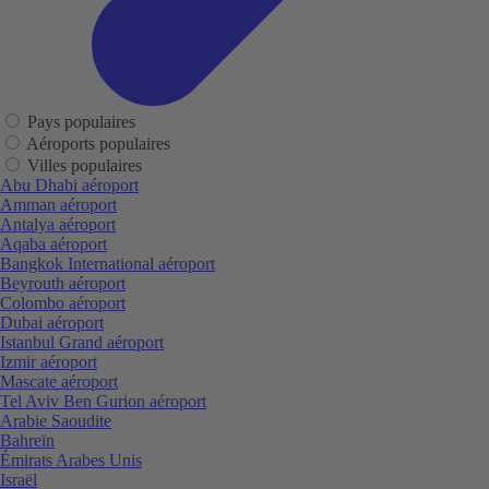
Pays populaires
Aéroports populaires
Villes populaires
Abu Dhabi aéroport
Amman aéroport
Antalya aéroport
Aqaba aéroport
Bangkok International aéroport
Beyrouth aéroport
Colombo aéroport
Dubai aéroport
Istanbul Grand aéroport
Izmir aéroport
Mascate aéroport
Tel Aviv Ben Gurion aéroport
Arabie Saoudite
Bahreïn
Émirats Arabes Unis
Israël