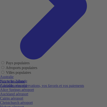
Pays populaires
Aéroports populaires
Villes populaires
Australie
Nouvelle-Zélande
Fais le toi-même
Adelaide aéroport
Contrôlez vos réservations, vos favoris et vos paiements
Alice Springs aéroport
Auckland aéroport
Cairns aéroport
Christchurch aéroport
Hobart aéroport