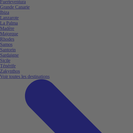
Fuerteventura
Grande Canarie
Ibiza
Lanzarote
La Palma
Madère
Majorque
Rhodes
Samos
Santorin
Sardaigne
Sicile
Ténérife
Zakynthos
Voir toutes les destinations