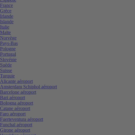
France
Grèce
Irlande
Islande
Italie
Malte
Norvège
Pays-Bas
Pologne
Portugal
Slovénie
Suède
Suisse
Turquie
Alicante aéroport
Amsterdam Schiphol aéroport
Barcelone aéroport
Bari aéroport
Bologna aéroport
Catane aéroport
Faro aéroport
Fuerteventura aéroport
Funchal aéroport
Girone aéroport