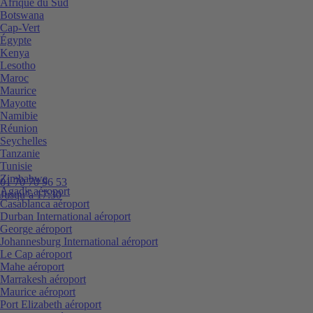
Afrique du Sud
Botswana
Cap-Vert
Égypte
Kenya
Lesotho
Maroc
Maurice
Mayotte
Namibie
Réunion
Seychelles
Tanzanie
Tunisie
Zimbabwe
01 70 70 96 53
Agadir aéroport
Jusqu’à 17:30
Casablanca aéroport
Durban International aéroport
George aéroport
Johannesburg International aéroport
Le Cap aéroport
Mahe aéroport
Marrakesh aéroport
Maurice aéroport
Port Elizabeth aéroport