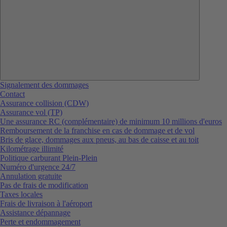
Signalement des dommages
Contact
Assurance collision (CDW)
Assurance vol (TP)
Une assurance RC (complémentaire) de minimum 10 millions d'euros
Remboursement de la franchise en cas de dommage et de vol
Bris de glace, dommages aux pneus, au bas de caisse et au toit
Kilométrage illimité
Politique carburant Plein-Plein
Numéro d'urgence 24/7
Annulation gratuite
Pas de frais de modification
Taxes locales
Frais de livraison à l'aéroport
Assistance dépannage
Perte et endommagement