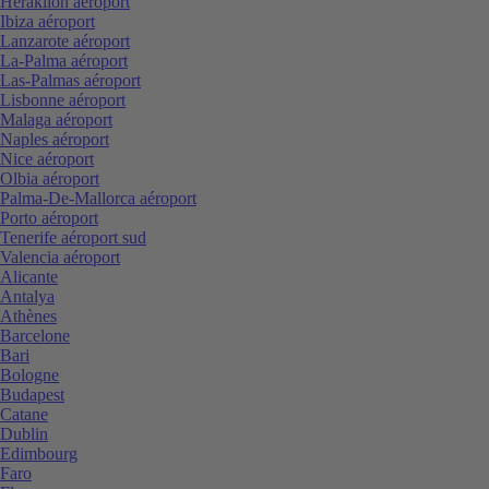
Heraklion aéroport
Ibiza aéroport
Lanzarote aéroport
La-Palma aéroport
Las-Palmas aéroport
Lisbonne aéroport
Malaga aéroport
Naples aéroport
Nice aéroport
Olbia aéroport
Palma-De-Mallorca aéroport
Porto aéroport
Tenerife aéroport sud
Valencia aéroport
Alicante
Antalya
Athènes
Barcelone
Bari
Bologne
Budapest
Catane
Dublin
Edimbourg
Faro