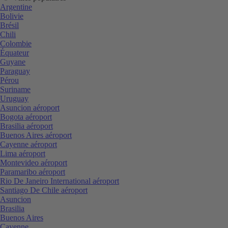
Argentine
Bolivie
Brésil
Chili
Colombie
Équateur
Guyane
Paraguay
Pérou
Suriname
Uruguay
Asuncion aéroport
Bogota aéroport
Brasilia aéroport
Buenos Aires aéroport
Cayenne aéroport
Lima aéroport
Montevideo aéroport
Paramaribo aéroport
Rio De Janeiro International aéroport
Santiago De Chile aéroport
Asuncion
Brasilia
Buenos Aires
Cayenne