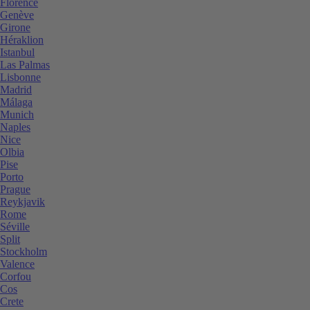
Florence
Genève
Girone
Héraklion
Istanbul
Las Palmas
Lisbonne
Madrid
Málaga
Munich
Naples
Nice
Olbia
Pise
Porto
Prague
Reykjavik
Rome
Séville
Split
Stockholm
Valence
Corfou
Cos
Crete