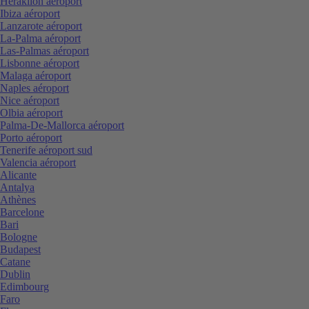
Heraklion aéroport
Ibiza aéroport
Lanzarote aéroport
La-Palma aéroport
Las-Palmas aéroport
Lisbonne aéroport
Malaga aéroport
Naples aéroport
Nice aéroport
Olbia aéroport
Palma-De-Mallorca aéroport
Porto aéroport
Tenerife aéroport sud
Valencia aéroport
Alicante
Antalya
Athènes
Barcelone
Bari
Bologne
Budapest
Catane
Dublin
Edimbourg
Faro