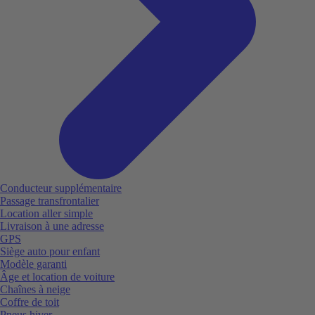
Conducteur supplémentaire
Passage transfrontalier
Location aller simple
Livraison à une adresse
GPS
Siège auto pour enfant
Modèle garanti
Âge et location de voiture
Chaînes à neige
Coffre de toit
Pneus hiver