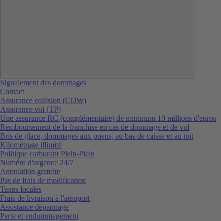
Signalement des dommages
Contact
Assurance collision (CDW)
Assurance vol (TP)
Une assurance RC (complémentaire) de minimum 10 millions d'euros
Remboursement de la franchise en cas de dommage et de vol
Bris de glace, dommages aux pneus, au bas de caisse et au toit
Kilométrage illimité
Politique carburant Plein-Plein
Numéro d'urgence 24/7
Annulation gratuite
Pas de frais de modification
Taxes locales
Frais de livraison à l'aéroport
Assistance dépannage
Perte et endommagement