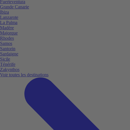
Fuerteventura
Grande Canarie
Ibiza
Lanzarote
La Palma
Madère
Majorque
Rhodes
Samos
Santorin
Sardaigne
Sicile
Ténérife
Zakynthos
Voir toutes les destinations