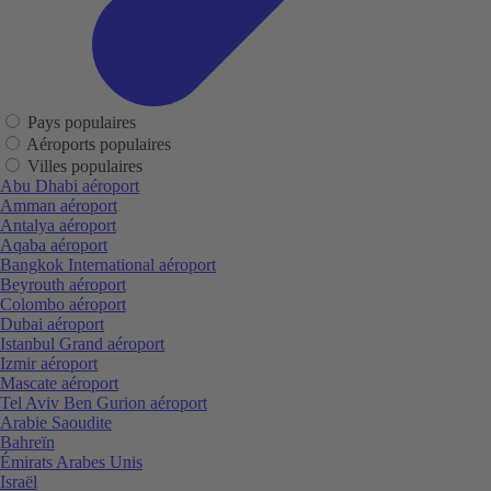
Pays populaires
Aéroports populaires
Villes populaires
Abu Dhabi aéroport
Amman aéroport
Antalya aéroport
Aqaba aéroport
Bangkok International aéroport
Beyrouth aéroport
Colombo aéroport
Dubai aéroport
Istanbul Grand aéroport
Izmir aéroport
Mascate aéroport
Tel Aviv Ben Gurion aéroport
Arabie Saoudite
Bahreïn
Émirats Arabes Unis
Israël