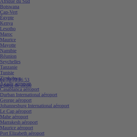
Afrique du Sud
Botswana
Cap-Vert
Égypte
Kenya
Lesotho
Maroc
Maurice
Mayotte
Namibie
Réunion
Seychelles
Tanzanie
Tunisie
Zimbabwe
01 70 70 96 53
Agadir aéroport
à partir de 09:00
Casablanca aéroport
Durban International aéroport
George aéroport
Johannesburg International aéroport
Le Cap aéroport
Mahe aéroport
Marrakesh aéroport
Maurice aéroport
Port Elizabeth aéroport