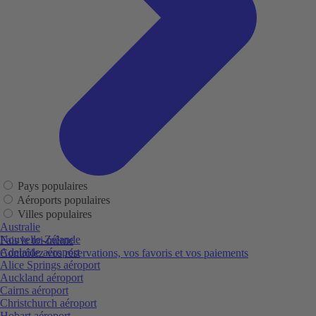
Pays populaires
Aéroports populaires
Villes populaires
Australie
Nouvelle-Zélande
Fais le toi-même
Adelaide aéroport
Contrôlez vos réservations, vos favoris et vos paiements
Alice Springs aéroport
Auckland aéroport
Cairns aéroport
Christchurch aéroport
Hobart aéroport