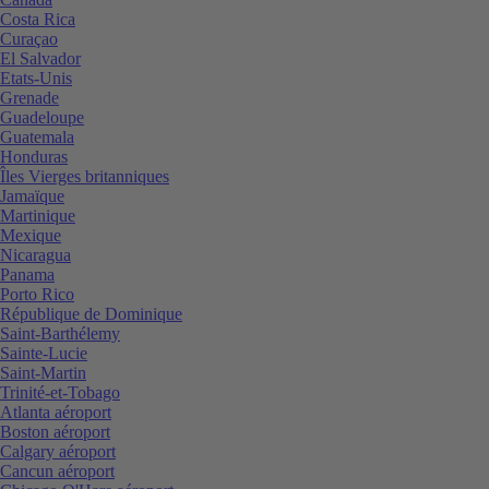
Costa Rica
Curaçao
El Salvador
Etats-Unis
Grenade
Guadeloupe
Guatemala
Honduras
Îles Vierges britanniques
Jamaïque
Martinique
Mexique
Nicaragua
Panama
Porto Rico
République de Dominique
Saint-Barthélemy
Sainte-Lucie
Saint-Martin
Trinité-et-Tobago
Atlanta aéroport
Boston aéroport
Calgary aéroport
Cancun aéroport