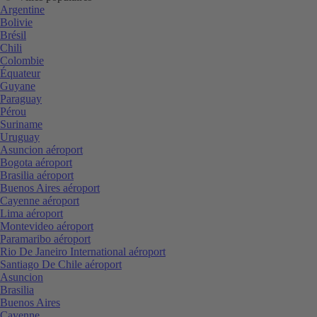
Argentine
Bolivie
Brésil
Chili
Colombie
Équateur
Guyane
Paraguay
Pérou
Suriname
Uruguay
Asuncion aéroport
Bogota aéroport
Brasilia aéroport
Buenos Aires aéroport
Cayenne aéroport
Lima aéroport
Montevideo aéroport
Paramaribo aéroport
Rio De Janeiro International aéroport
Santiago De Chile aéroport
Asuncion
Brasilia
Buenos Aires
Cayenne