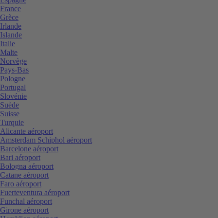
France
Grèce
Irlande
Islande
Italie
Malte
Norvège
Pays-Bas
Pologne
Portugal
Slovénie
Suède
Suisse
Turquie
Alicante aéroport
Amsterdam Schiphol aéroport
Barcelone aéroport
Bari aéroport
Bologna aéroport
Catane aéroport
Faro aéroport
Fuerteventura aéroport
Funchal aéroport
Girone aéroport