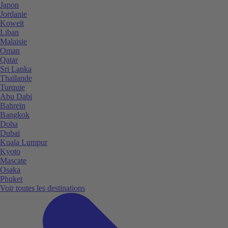
Japon
Jordanie
Koweït
Liban
Malaisie
Oman
Qatar
Sri Lanka
Thaïlande
Turquie
Abu Dabi
Bahreïn
Bangkok
Doha
Dubaï
Kuala Lumpur
Kyoto
Mascate
Osaka
Phuket
Voir toutes les destinations