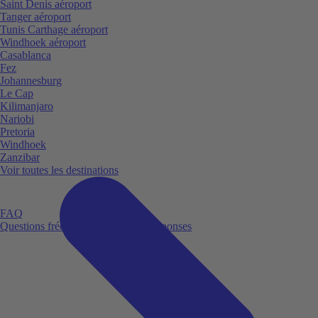
Saint Denis aéroport
Tanger aéroport
Tunis Carthage aéroport
Windhoek aéroport
Casablanca
Fez
Johannesburg
Le Cap
Kilimanjaro
Nariobi
Pretoria
Windhoek
Zanzibar
Voir toutes les destinations
FAQ
Questions fréquemment posées et réponses