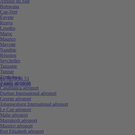
Afrique du Sud
Botswana
Cap-Vert
Égypte
Kenya
Lesotho
Maroc
Maurice
Mayotte
Namibie
Réunion
Seychelles
Tanzanie
Tunisie
Zimbabwe
01 70 70 96 53
Agadir aéroport
à partir de 09:00
Casablanca aéroport
Durban International aéroport
George aéroport
Johannesburg International aéroport
Le Cap aéroport
Mahe aéroport
Marrakesh aéroport
Maurice aéroport
Port Elizabeth aéroport