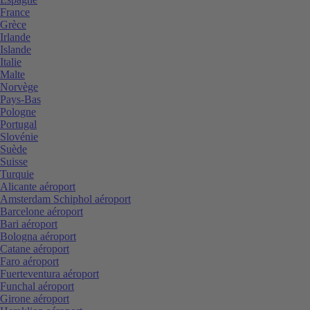
France
Grèce
Irlande
Islande
Italie
Malte
Norvège
Pays-Bas
Pologne
Portugal
Slovénie
Suède
Suisse
Turquie
Alicante aéroport
Amsterdam Schiphol aéroport
Barcelone aéroport
Bari aéroport
Bologna aéroport
Catane aéroport
Faro aéroport
Fuerteventura aéroport
Funchal aéroport
Girone aéroport