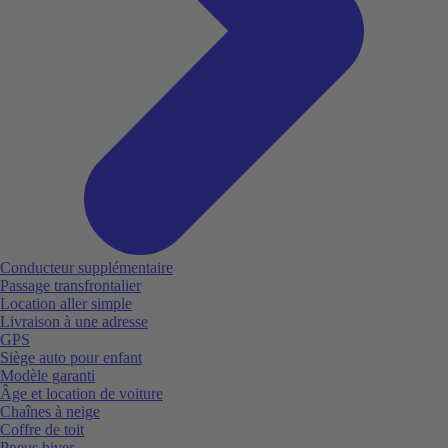
Conducteur supplémentaire
Passage transfrontalier
Location aller simple
Livraison à une adresse
GPS
Siège auto pour enfant
Modèle garanti
Âge et location de voiture
Chaînes à neige
Coffre de toit
Pneus hiver