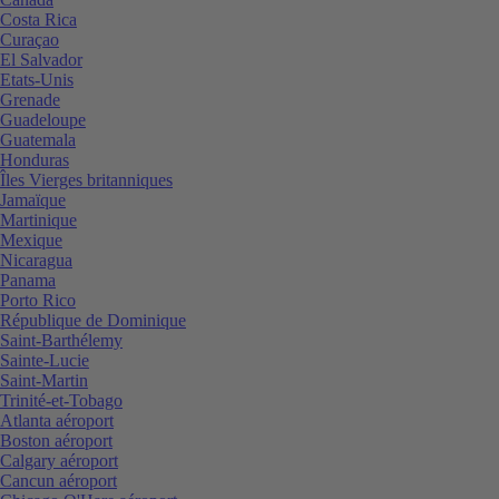
Costa Rica
Curaçao
El Salvador
Etats-Unis
Grenade
Guadeloupe
Guatemala
Honduras
Îles Vierges britanniques
Jamaïque
Martinique
Mexique
Nicaragua
Panama
Porto Rico
République de Dominique
Saint-Barthélemy
Sainte-Lucie
Saint-Martin
Trinité-et-Tobago
Atlanta aéroport
Boston aéroport
Calgary aéroport
Cancun aéroport