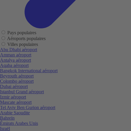
Pays populaires
Aéroports populaires
Villes populaires
Abu Dhabi aéroport
Amman aéroport
Antalya aéroport
Aqaba aéroport
Bangkok International aéroport
Beyrouth aéroport
Colombo aéroport
Dubai aéroport
Istanbul Grand aéroport
Izmir aéroport
Mascate aéroport
Tel Aviv Ben Gurion aéroport
Arabie Saoudite
Bahreïn
Émirats Arabes Unis
Israël