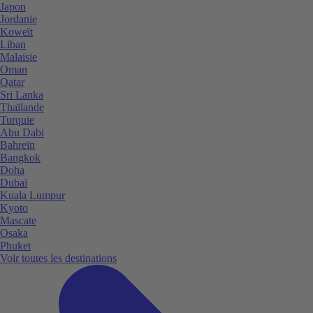
Japon
Jordanie
Koweït
Liban
Malaisie
Oman
Qatar
Sri Lanka
Thaïlande
Turquie
Abu Dabi
Bahreïn
Bangkok
Doha
Dubaï
Kuala Lumpur
Kyoto
Mascate
Osaka
Phuket
Voir toutes les destinations