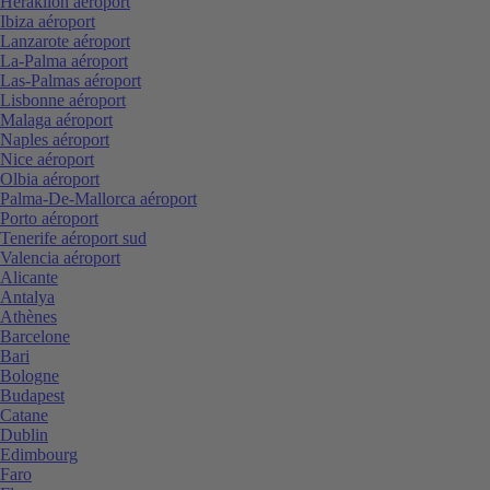
Heraklion aéroport
Ibiza aéroport
Lanzarote aéroport
La-Palma aéroport
Las-Palmas aéroport
Lisbonne aéroport
Malaga aéroport
Naples aéroport
Nice aéroport
Olbia aéroport
Palma-De-Mallorca aéroport
Porto aéroport
Tenerife aéroport sud
Valencia aéroport
Alicante
Antalya
Athènes
Barcelone
Bari
Bologne
Budapest
Catane
Dublin
Edimbourg
Faro