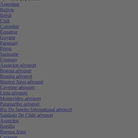
Argentine
Bolivie
Brésil
Chili
Colombie
Équateur
Guyane
Paraguay
Pérou
Suriname
Uruguay
Asuncion aéroport
Bogota aéroport
Brasilia aéroport
Buenos Aires aéroport
Cayenne aéroport
Lima aéroport
Montevideo aéroport
Paramaribo aéroport
Rio De Janeiro International aéroport
Santiago De Chile aéroport
Asuncion
Brasilia
Buenos Aires
Cayenne