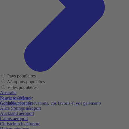
Pays populaires
Aéroports populaires
Villes populaires
Australie
Nouvelle-Zélande
Fais le toi-même
Adelaide aéroport
Contrôlez vos réservations, vos favoris et vos paiements
Alice Springs aéroport
Auckland aéroport
Cairns aéroport
Christchurch aéroport
Hobart aéroport