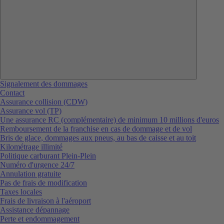
Signalement des dommages
Contact
Assurance collision (CDW)
Assurance vol (TP)
Une assurance RC (complémentaire) de minimum 10 millions d'euros
Remboursement de la franchise en cas de dommage et de vol
Bris de glace, dommages aux pneus, au bas de caisse et au toit
Kilométrage illimité
Politique carburant Plein-Plein
Numéro d'urgence 24/7
Annulation gratuite
Pas de frais de modification
Taxes locales
Frais de livraison à l'aéroport
Assistance dépannage
Perte et endommagement