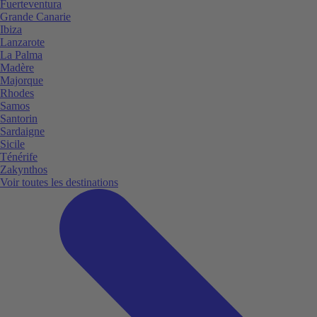
Fuerteventura
Grande Canarie
Ibiza
Lanzarote
La Palma
Madère
Majorque
Rhodes
Samos
Santorin
Sardaigne
Sicile
Ténérife
Zakynthos
Voir toutes les destinations