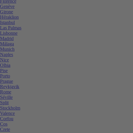
Florence
Genève
Girone
Héraklion
Istanbul
Las Palmas
Lisbonne
Madrid
Málaga
Munich
Naples
Nice
Olbia
Pise
Porto
Prague
Reykjavik
Rome
Séville
Split
Stockholm
Valence
Corfou
Cos
Crete