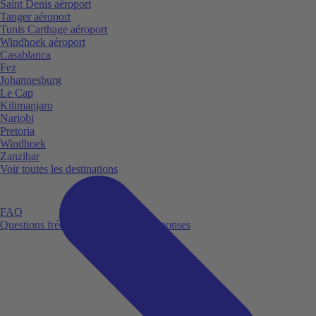
Saint Denis aéroport
Tanger aéroport
Tunis Carthage aéroport
Windhoek aéroport
Casablanca
Fez
Johannesburg
Le Cap
Kilimanjaro
Nariobi
Pretoria
Windhoek
Zanzibar
Voir toutes les destinations
FAQ
Questions fréquemment posées et réponses