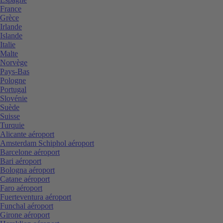
France
Grèce
Irlande
Islande
Italie
Malte
Norvège
Pays-Bas
Pologne
Portugal
Slovénie
Suède
Suisse
Turquie
Alicante aéroport
Amsterdam Schiphol aéroport
Barcelone aéroport
Bari aéroport
Bologna aéroport
Catane aéroport
Faro aéroport
Fuerteventura aéroport
Funchal aéroport
Girone aéroport