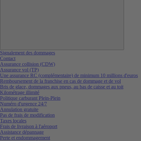
Signalement des dommages
Contact
Assurance collision (CDW)
Assurance vol (TP)
Une assurance RC (complémentaire) de minimum 10 millions d'euros
Remboursement de la franchise en cas de dommage et de vol
Bris de glace, dommages aux pneus, au bas de caisse et au toit
Kilométrage illimité
Politique carburant Plein-Plein
Numéro d'urgence 24/7
Annulation gratuite
Pas de frais de modification
Taxes locales
Frais de livraison à l'aéroport
Assistance dépannage
Perte et endommagement