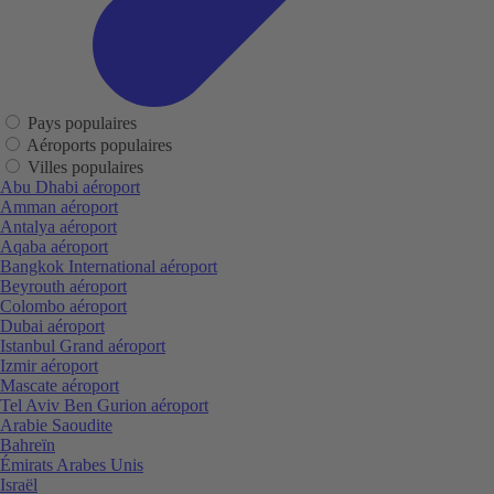
Pays populaires
Aéroports populaires
Villes populaires
Abu Dhabi aéroport
Amman aéroport
Antalya aéroport
Aqaba aéroport
Bangkok International aéroport
Beyrouth aéroport
Colombo aéroport
Dubai aéroport
Istanbul Grand aéroport
Izmir aéroport
Mascate aéroport
Tel Aviv Ben Gurion aéroport
Arabie Saoudite
Bahreïn
Émirats Arabes Unis
Israël