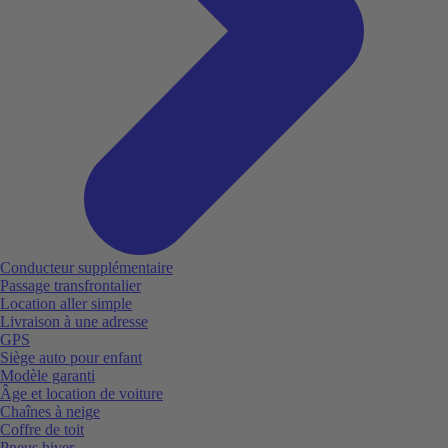
Conducteur supplémentaire
Passage transfrontalier
Location aller simple
Livraison à une adresse
GPS
Siège auto pour enfant
Modèle garanti
Âge et location de voiture
Chaînes à neige
Coffre de toit
Pneus hiver