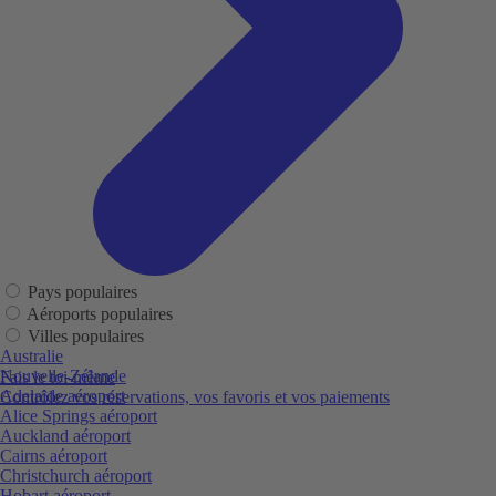
Pays populaires
Aéroports populaires
Villes populaires
Australie
Nouvelle-Zélande
Fais le toi-même
Adelaide aéroport
Contrôlez vos réservations, vos favoris et vos paiements
Alice Springs aéroport
Auckland aéroport
Cairns aéroport
Christchurch aéroport
Hobart aéroport