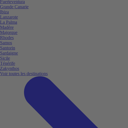
Fuerteventura
Grande Canarie
Ibiza
Lanzarote
La Palma
Madère
Majorque
Rhodes
Samos
Santorin
Sardaigne
Sicile
Ténérife
Zakynthos
Voir toutes les destinations