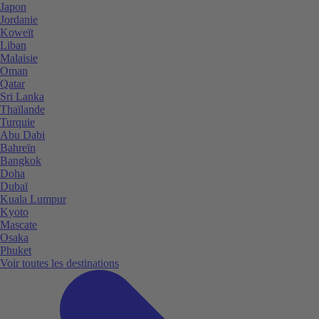
Japon
Jordanie
Koweït
Liban
Malaisie
Oman
Qatar
Sri Lanka
Thaïlande
Turquie
Abu Dabi
Bahreïn
Bangkok
Doha
Dubaï
Kuala Lumpur
Kyoto
Mascate
Osaka
Phuket
Voir toutes les destinations