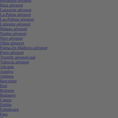
Heraklion aéroport
Ibiza aéroport
Lanzarote aéroport
La-Palma aéroport
Las-Palmas aéroport
Lisbonne aéroport
Malaga aéroport
Naples aéroport
Nice aéroport
Olbia aéroport
Palma-De-Mallorca aéroport
Porto aéroport
Tenerife aéroport sud
Valencia aéroport
Alicante
Antalya
Athènes
Barcelone
Bari
Bologne
Budapest
Catane
Dublin
Edimbourg
Faro