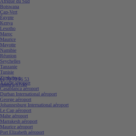
Afrique du Sud
Botswana
Cap-Vert
Égypte
Kenya
Lesotho
Maroc
Maurice
Mayotte
Namibie
Réunion
Seychelles
Tanzanie
Tunisie
Zimbabwe
01 70 70 96 53
Agadir aéroport
Jusqu’à 17:30
Casablanca aéroport
Durban International aéroport
George aéroport
Johannesburg International aéroport
Le Cap aéroport
Mahe aéroport
Marrakesh aéroport
Maurice aéroport
Port Elizabeth aéroport