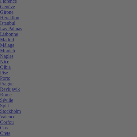
Florence
Genève
Girone
Héraklion
Istanbul
Las Palmas
Lisbonne
Madrid
Málaga
Munich
Naples
Nice
Olbia
Pise
Porto
Prague
Reykjavik
Rome
Séville
Split
Stockholm
Valence
Corfou
Cos
Crete