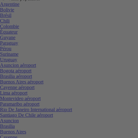
Argentine
Bolivie
Brésil
Chili
Colombie
Équateur
Guyane
Paraguay
Pérou
Suriname
Uruguay
Asuncion aéroport
Bogota aéroport
Brasilia aéroport
Buenos Aires aéroport
Cayenne aéroport
Lima aéroport
Montevideo aéroport
Paramaribo aéroport
Rio De Janeiro International aéroport
Santiago De Chile aéroport
Asuncion
Brasilia
Buenos Aires
Cayenne