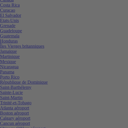
Costa Rica
Curaçao
El Salvador
Etats-Unis
Grenade
Guadeloupe
Guatemala
Honduras
Îles Vierges britanniques
Jamaïque
Martinique
Mexique
Nicaragua
Panama
Porto Rico
République de Dominique
Saint-Barthélemy
Sainte-Lucie
Saint-Martin
Trinité-et-Tobago
Atlanta aéroport
Boston aéroport
Calgary aéroport
Cancun aéroport