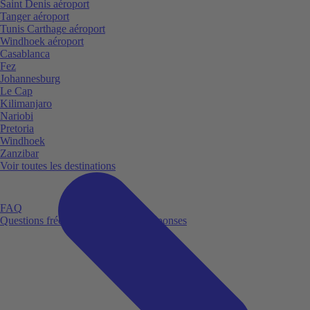
Saint Denis aéroport
Tanger aéroport
Tunis Carthage aéroport
Windhoek aéroport
Casablanca
Fez
Johannesburg
Le Cap
Kilimanjaro
Nariobi
Pretoria
Windhoek
Zanzibar
Voir toutes les destinations
FAQ
Questions fréquemment posées et réponses