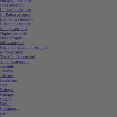
Heraklion aéroport
Ibiza aéroport
Lanzarote aéroport
La-Palma aéroport
Las-Palmas aéroport
Lisbonne aéroport
Malaga aéroport
Naples aéroport
Nice aéroport
Olbia aéroport
Palma-De-Mallorca aéroport
Porto aéroport
Tenerife aéroport sud
Valencia aéroport
Alicante
Antalya
Athènes
Barcelone
Bari
Bologne
Budapest
Catane
Dublin
Edimbourg
Faro