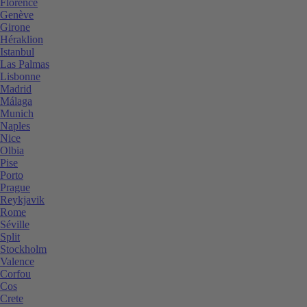
Florence
Genève
Girone
Héraklion
Istanbul
Las Palmas
Lisbonne
Madrid
Málaga
Munich
Naples
Nice
Olbia
Pise
Porto
Prague
Reykjavik
Rome
Séville
Split
Stockholm
Valence
Corfou
Cos
Crete