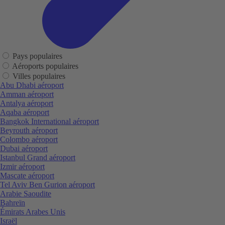
Pays populaires
Aéroports populaires
Villes populaires
Abu Dhabi aéroport
Amman aéroport
Antalya aéroport
Aqaba aéroport
Bangkok International aéroport
Beyrouth aéroport
Colombo aéroport
Dubai aéroport
Istanbul Grand aéroport
Izmir aéroport
Mascate aéroport
Tel Aviv Ben Gurion aéroport
Arabie Saoudite
Bahreïn
Émirats Arabes Unis
Israël