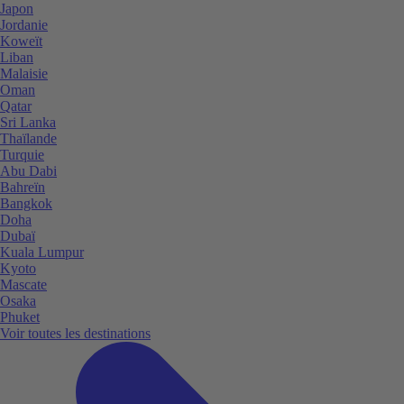
Japon
Jordanie
Koweït
Liban
Malaisie
Oman
Qatar
Sri Lanka
Thaïlande
Turquie
Abu Dabi
Bahreïn
Bangkok
Doha
Dubaï
Kuala Lumpur
Kyoto
Mascate
Osaka
Phuket
Voir toutes les destinations