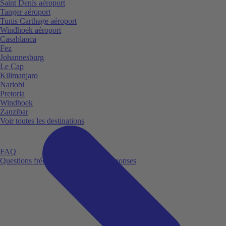
Saint Denis aéroport
Tanger aéroport
Tunis Carthage aéroport
Windhoek aéroport
Casablanca
Fez
Johannesburg
Le Cap
Kilimanjaro
Nariobi
Pretoria
Windhoek
Zanzibar
Voir toutes les destinations
FAQ
Questions fréquemment posées et réponses