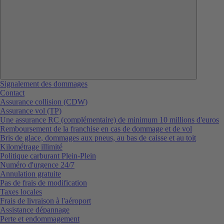
Signalement des dommages
Contact
Assurance collision (CDW)
Assurance vol (TP)
Une assurance RC (complémentaire) de minimum 10 millions d'euros
Remboursement de la franchise en cas de dommage et de vol
Bris de glace, dommages aux pneus, au bas de caisse et au toit
Kilométrage illimité
Politique carburant Plein-Plein
Numéro d'urgence 24/7
Annulation gratuite
Pas de frais de modification
Taxes locales
Frais de livraison à l'aéroport
Assistance dépannage
Perte et endommagement