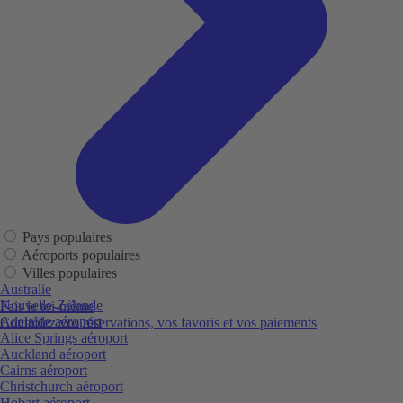
Pays populaires
Aéroports populaires
Villes populaires
Australie
Nouvelle-Zélande
Fais le toi-même
Adelaide aéroport
Contrôlez vos réservations, vos favoris et vos paiements
Alice Springs aéroport
Auckland aéroport
Cairns aéroport
Christchurch aéroport
Hobart aéroport