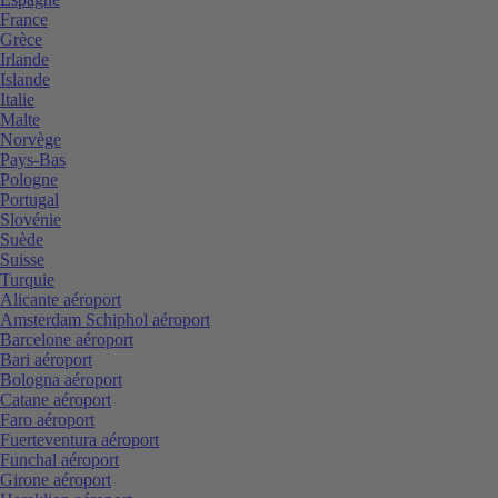
France
Grèce
Irlande
Islande
Italie
Malte
Norvège
Pays-Bas
Pologne
Portugal
Slovénie
Suède
Suisse
Turquie
Alicante aéroport
Amsterdam Schiphol aéroport
Barcelone aéroport
Bari aéroport
Bologna aéroport
Catane aéroport
Faro aéroport
Fuerteventura aéroport
Funchal aéroport
Girone aéroport