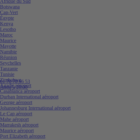
Afrique du Sud
Botswana
Cap-Vert
Égypte
Kenya
Lesotho
Maroc
Maurice
Mayotte
Namibie
Réunion
Seychelles
Tanzanie
Tunisie
Zimbabwe
01 70 70 96 53
Agadir aéroport
Jusqu’à 20:00
Casablanca aéroport
Durban International aéroport
George aéroport
Johannesburg International aéroport
Le Cap aéroport
Mahe aéroport
Marrakesh aéroport
Maurice aéroport
Port Elizabeth aéroport