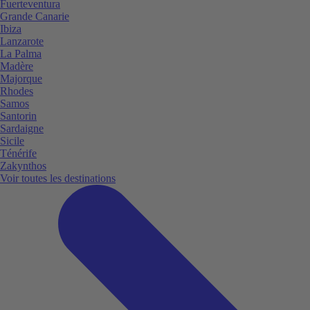
Fuerteventura
Grande Canarie
Ibiza
Lanzarote
La Palma
Madère
Majorque
Rhodes
Samos
Santorin
Sardaigne
Sicile
Ténérife
Zakynthos
Voir toutes les destinations