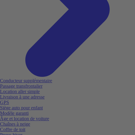
Conducteur supplémentaire
Passage transfrontalier
Location aller simple
Livraison à une adresse
GPS
Siège auto pour enfant
Modèle garanti
Âge et location de voiture
Chaînes à neige
Coffre de toit
Pneus hiver