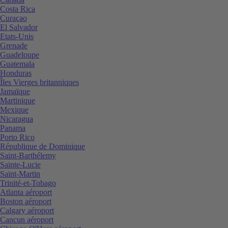
Costa Rica
Curaçao
El Salvador
Etats-Unis
Grenade
Guadeloupe
Guatemala
Honduras
Îles Vierges britanniques
Jamaïque
Martinique
Mexique
Nicaragua
Panama
Porto Rico
République de Dominique
Saint-Barthélemy
Sainte-Lucie
Saint-Martin
Trinité-et-Tobago
Atlanta aéroport
Boston aéroport
Calgary aéroport
Cancun aéroport