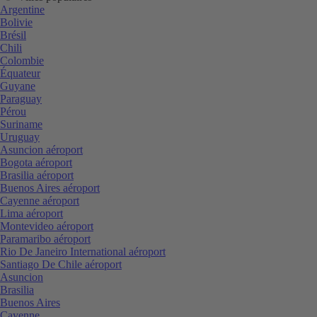
Argentine
Bolivie
Brésil
Chili
Colombie
Équateur
Guyane
Paraguay
Pérou
Suriname
Uruguay
Asuncion aéroport
Bogota aéroport
Brasilia aéroport
Buenos Aires aéroport
Cayenne aéroport
Lima aéroport
Montevideo aéroport
Paramaribo aéroport
Rio De Janeiro International aéroport
Santiago De Chile aéroport
Asuncion
Brasilia
Buenos Aires
Cayenne