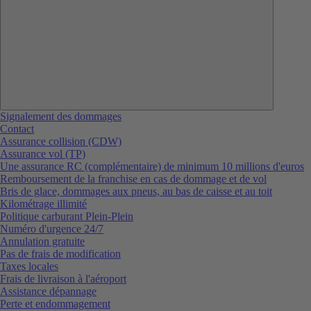
Signalement des dommages
Contact
Assurance collision (CDW)
Assurance vol (TP)
Une assurance RC (complémentaire) de minimum 10 millions d'euros
Remboursement de la franchise en cas de dommage et de vol
Bris de glace, dommages aux pneus, au bas de caisse et au toit
Kilométrage illimité
Politique carburant Plein-Plein
Numéro d'urgence 24/7
Annulation gratuite
Pas de frais de modification
Taxes locales
Frais de livraison à l'aéroport
Assistance dépannage
Perte et endommagement