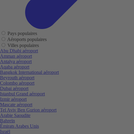
Pays populaires
Aéroports populaires
Villes populaires
Abu Dhabi aéroport
Amman aéroport
Antalya aéroport
Aqaba aéroport
Bangkok International aéroport
Beyrouth aéroport
Colombo aéroport
Dubai aéroport
Istanbul Grand aéroport
Izmir aéroport
Mascate aéroport
Tel Aviv Ben Gurion aéroport
Arabie Saoudite
Bahreïn
Émirats Arabes Unis
Israël