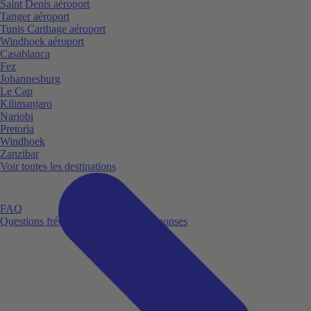
Saint Denis aéroport
Tanger aéroport
Tunis Carthage aéroport
Windhoek aéroport
Casablanca
Fez
Johannesburg
Le Cap
Kilimanjaro
Nariobi
Pretoria
Windhoek
Zanzibar
Voir toutes les destinations
FAQ
Questions fréquemment posées et réponses