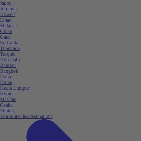
Japon
Jordanie
Koweït
Liban
Malaisie
Oman
Qatar
Sri Lanka
Thaïlande
Turquie
Abu Dabi
Bahreïn
Bangkok
Doha
Dubaï
Kuala Lumpur
Kyoto
Mascate
Osaka
Phuket
Voir toutes les destinations