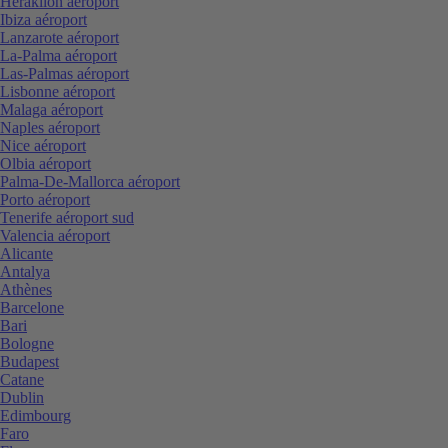
Heraklion aéroport
Ibiza aéroport
Lanzarote aéroport
La-Palma aéroport
Las-Palmas aéroport
Lisbonne aéroport
Malaga aéroport
Naples aéroport
Nice aéroport
Olbia aéroport
Palma-De-Mallorca aéroport
Porto aéroport
Tenerife aéroport sud
Valencia aéroport
Alicante
Antalya
Athènes
Barcelone
Bari
Bologne
Budapest
Catane
Dublin
Edimbourg
Faro