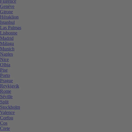
Florence
Genève
Girone
Héraklion
Istanbul
Las Palmas
Lisbonne
Madrid
Málaga
Munich
Naples
Nice
Olbia
Pise
Porto
Prague
Reykjavik
Rome
Séville
Split
Stockholm
Valence
Corfou
Cos
Crete