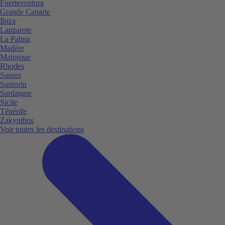
Fuerteventura
Grande Canarie
Ibiza
Lanzarote
La Palma
Madère
Majorque
Rhodes
Samos
Santorin
Sardaigne
Sicile
Ténérife
Zakynthos
Voir toutes les destinations