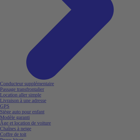
Conducteur supplémentaire
Passage transfrontalier
Location aller simple
Livraison à une adresse
GPS
Siège auto pour enfant
Modèle garanti
Âge et location de voiture
Chaînes à neige
Coffre de toit
Pneus hiver