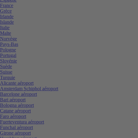
France
Grèce
Irlande
Islande
Italie
Malte
Norvège
Pays-Bas
Pologne
Portugal
Slovénie
Suède
Suisse
Turquie
Alicante aéroport
Amsterdam Schiphol aéroport
Barcelone aéroport
Bari aéroport
Bologna aéroport
Catane aéroport
Faro aéroport
Fuerteventura aéroport
Funchal aéroport
Girone aéroport