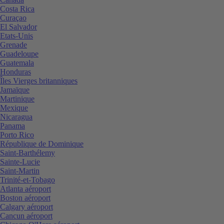
Costa Rica
Curaçao
El Salvador
Etats-Unis
Grenade
Guadeloupe
Guatemala
Honduras
Îles Vierges britanniques
Jamaïque
Martinique
Mexique
Nicaragua
Panama
Porto Rico
République de Dominique
Saint-Barthélemy
Sainte-Lucie
Saint-Martin
Trinité-et-Tobago
Atlanta aéroport
Boston aéroport
Calgary aéroport
Cancun aéroport