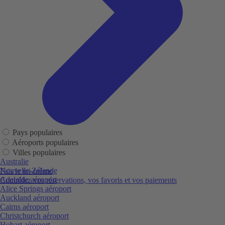
Pays populaires
Aéroports populaires
Villes populaires
Australie
Nouvelle-Zélande
Fais le toi-même
Adelaide aéroport
Contrôlez vos réservations, vos favoris et vos paiements
Alice Springs aéroport
Auckland aéroport
Cairns aéroport
Christchurch aéroport
Hobart aéroport