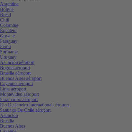
Argentine
Bolivie
Brésil
Chili
Colombie
Équateur
Guyane
Paraguay
Pérou
Suriname
Uruguay
Asuncion aéroport
Bogota aéroport
Brasilia aéroport
Buenos Aires aéroport
Cayenne aéroport
Lima aéroport
Montevideo aéroport
Paramaribo aéroport
Rio De Janeiro International aéroport
Santiago De Chile aéroport
Asuncion
Brasilia
Buenos Aires
Cayenne