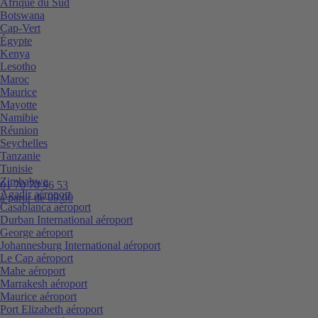
Afrique du Sud
Botswana
Cap-Vert
Égypte
Kenya
Lesotho
Maroc
Maurice
Mayotte
Namibie
Réunion
Seychelles
Tanzanie
Tunisie
Zimbabwe
01 70 70 96 53
Agadir aéroport
à partir de 09:00
Casablanca aéroport
Durban International aéroport
George aéroport
Johannesburg International aéroport
Le Cap aéroport
Mahe aéroport
Marrakesh aéroport
Maurice aéroport
Port Elizabeth aéroport