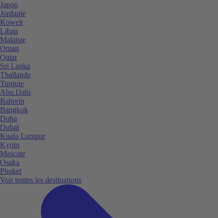
Japon
Jordanie
Koweït
Liban
Malaisie
Oman
Qatar
Sri Lanka
Thaïlande
Turquie
Abu Dabi
Bahreïn
Bangkok
Doha
Dubaï
Kuala Lumpur
Kyoto
Mascate
Osaka
Phuket
Voir toutes les destinations