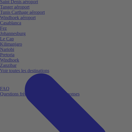
Saint Denis aéroport
Tanger aéroport
Tunis Carthage aéroport
Windhoek aéroport
Casablanca
Fez
Johannesburg
Le Cap
Kilimanjaro
Nariobi
Pretoria
Windhoek
Zanzibar
Voir toutes les destinations
FAQ
Questions fréquemment posées et réponses