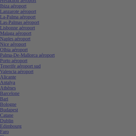
Heraklion aéroport
Ibiza aéroport
Lanzarote aéroport
La-Palma aéroport
Las-Palmas aéroport
Lisbonne aéroport
Malaga aéroport
Naples aéroport
Nice aéroport
Olbia aéroport
Palma-De-Mallorca aéroport
Porto aéroport
Tenerife aéroport sud
Valencia aéroport
Alicante
Antalya
Athènes
Barcelone
Bari
Bologne
Budapest
Catane
Dublin
Edimbourg
Faro