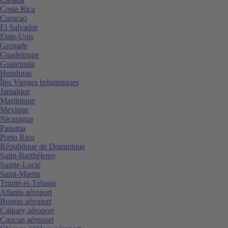
Costa Rica
Curaçao
El Salvador
Etats-Unis
Grenade
Guadeloupe
Guatemala
Honduras
Îles Vierges britanniques
Jamaïque
Martinique
Mexique
Nicaragua
Panama
Porto Rico
République de Dominique
Saint-Barthélemy
Sainte-Lucie
Saint-Martin
Trinité-et-Tobago
Atlanta aéroport
Boston aéroport
Calgary aéroport
Cancun aéroport