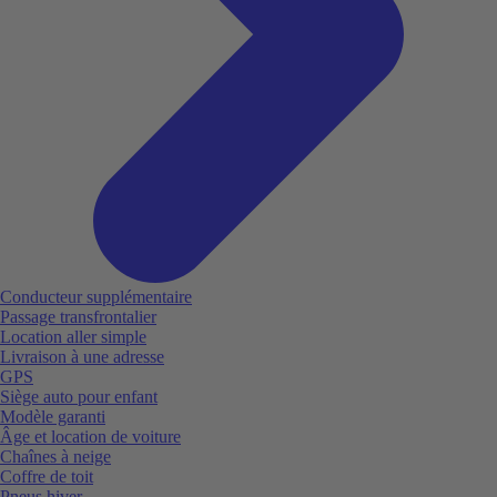
Conducteur supplémentaire
Passage transfrontalier
Location aller simple
Livraison à une adresse
GPS
Siège auto pour enfant
Modèle garanti
Âge et location de voiture
Chaînes à neige
Coffre de toit
Pneus hiver