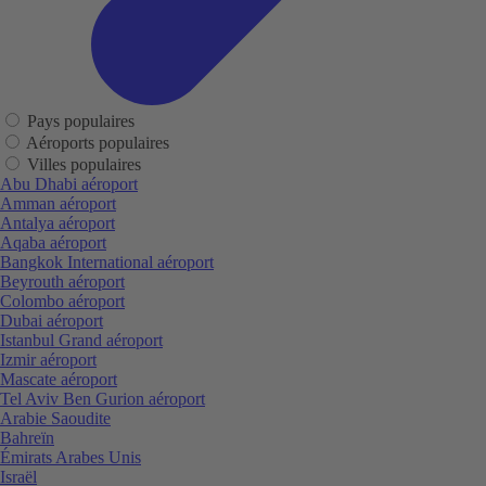
Pays populaires
Aéroports populaires
Villes populaires
Abu Dhabi aéroport
Amman aéroport
Antalya aéroport
Aqaba aéroport
Bangkok International aéroport
Beyrouth aéroport
Colombo aéroport
Dubai aéroport
Istanbul Grand aéroport
Izmir aéroport
Mascate aéroport
Tel Aviv Ben Gurion aéroport
Arabie Saoudite
Bahreïn
Émirats Arabes Unis
Israël