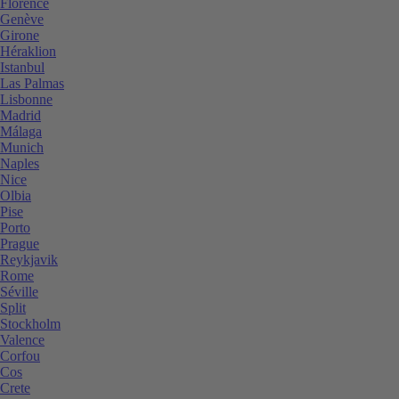
Florence
Genève
Girone
Héraklion
Istanbul
Las Palmas
Lisbonne
Madrid
Málaga
Munich
Naples
Nice
Olbia
Pise
Porto
Prague
Reykjavik
Rome
Séville
Split
Stockholm
Valence
Corfou
Cos
Crete