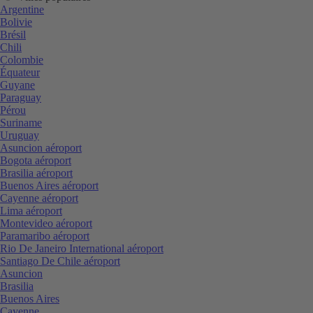
Argentine
Bolivie
Brésil
Chili
Colombie
Équateur
Guyane
Paraguay
Pérou
Suriname
Uruguay
Asuncion aéroport
Bogota aéroport
Brasilia aéroport
Buenos Aires aéroport
Cayenne aéroport
Lima aéroport
Montevideo aéroport
Paramaribo aéroport
Rio De Janeiro International aéroport
Santiago De Chile aéroport
Asuncion
Brasilia
Buenos Aires
Cayenne