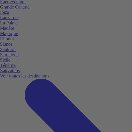
Fuerteventura
Grande Canarie
Ibiza
Lanzarote
La Palma
Madère
Majorque
Rhodes
Samos
Santorin
Sardaigne
Sicile
Ténérife
Zakynthos
Voir toutes les destinations