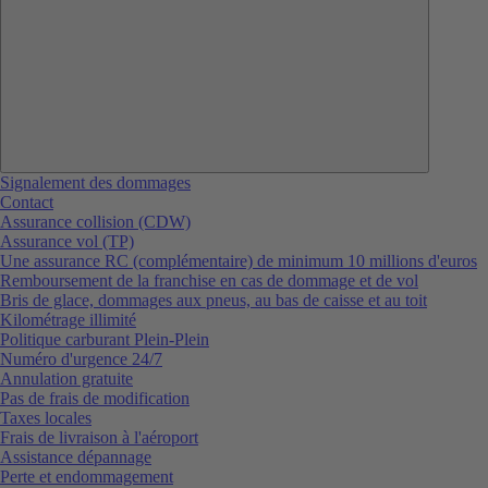
Signalement des dommages
Contact
Assurance collision (CDW)
Assurance vol (TP)
Une assurance RC (complémentaire) de minimum 10 millions d'euros
Remboursement de la franchise en cas de dommage et de vol
Bris de glace, dommages aux pneus, au bas de caisse et au toit
Kilométrage illimité
Politique carburant Plein-Plein
Numéro d'urgence 24/7
Annulation gratuite
Pas de frais de modification
Taxes locales
Frais de livraison à l'aéroport
Assistance dépannage
Perte et endommagement