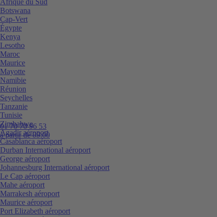
Afrique du Sud
Botswana
Cap-Vert
Égypte
Kenya
Lesotho
Maroc
Maurice
Mayotte
Namibie
Réunion
Seychelles
Tanzanie
Tunisie
Zimbabwe
01 70 70 96 53
Agadir aéroport
à partir de 09:00
Casablanca aéroport
Durban International aéroport
George aéroport
Johannesburg International aéroport
Le Cap aéroport
Mahe aéroport
Marrakesh aéroport
Maurice aéroport
Port Elizabeth aéroport