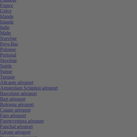
France
Grèce
Irlande
Islande
Italie
Malte
Norvège
Pays-Bas
Pologne
Portugal
Slovénie
Suède
Suisse
Turquie
Alicante aéroport
Amsterdam Schiphol aéroport
Barcelone aéroport
Bari aéroport
Bologna aéroport
Catane aéroport
Faro aéroport
Fuerteventura aéroport
Funchal aéroport
Girone aéroport