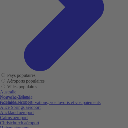
Pays populaires
Aéroports populaires
Villes populaires
Australie
Nouvelle-Zélande
Fais le toi-même
Adelaide aéroport
Contrôlez vos réservations, vos favoris et vos paiements
Alice Springs aéroport
Auckland aéroport
Cairns aéroport
Christchurch aéroport
Hobart aéroport