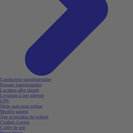
Conducteur supplémentaire
Passage transfrontalier
Location aller simple
Livraison à une adresse
GPS
Siège auto pour enfant
Modèle garanti
Âge et location de voiture
Chaînes à neige
Coffre de toit
Pneus hiver