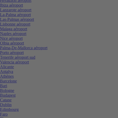
Heraklion aéroport
Ibiza aéroport
Lanzarote aéroport
La-Palma aéroport
Las-Palmas aéroport
Lisbonne aéroport
Malaga aéroport
Naples aéroport
Nice aéroport
Olbia aéroport
Palma-De-Mallorca aéroport
Porto aéroport
Tenerife aéroport sud
Valencia aéroport
Alicante
Antalya
Athènes
Barcelone
Bari
Bologne
Budapest
Catane
Dublin
Edimbourg
Faro