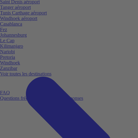
Saint Denis aéroport
Tanger aéroport
Tunis Carthage aéroport
Windhoek aéroport
Casablanca
Fez
Johannesburg
Le Cap
Kilimanjaro
Nariobi
Pretoria
Windhoek
Zanzibar
Voir toutes les destinations
FAQ
Questions fréquemment posées et réponses