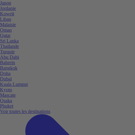
Japon
Jordanie
Koweït
Liban
Malaisie
Oman
Qatar
Sri Lanka
Thaïlande
Turquie
Abu Dabi
Bahreïn
Bangkok
Doha
Dubaï
Kuala Lumpur
Kyoto
Mascate
Osaka
Phuket
Voir toutes les destinations