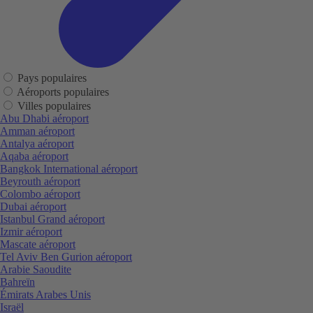
Pays populaires
Aéroports populaires
Villes populaires
Abu Dhabi aéroport
Amman aéroport
Antalya aéroport
Aqaba aéroport
Bangkok International aéroport
Beyrouth aéroport
Colombo aéroport
Dubai aéroport
Istanbul Grand aéroport
Izmir aéroport
Mascate aéroport
Tel Aviv Ben Gurion aéroport
Arabie Saoudite
Bahreïn
Émirats Arabes Unis
Israël