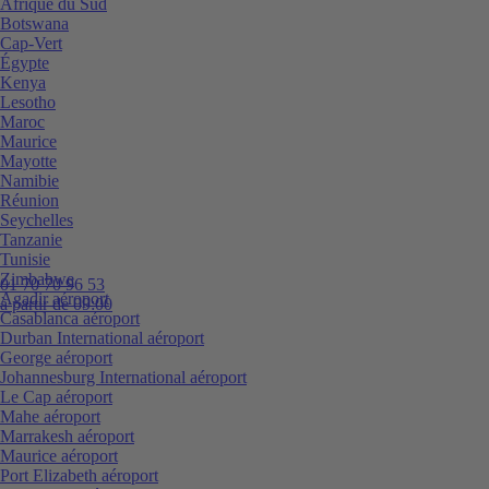
Afrique du Sud
Botswana
Cap-Vert
Égypte
Kenya
Lesotho
Maroc
Maurice
Mayotte
Namibie
Réunion
Seychelles
Tanzanie
Tunisie
Zimbabwe
01 70 70 96 53
Agadir aéroport
à partir de 09:00
Casablanca aéroport
Durban International aéroport
George aéroport
Johannesburg International aéroport
Le Cap aéroport
Mahe aéroport
Marrakesh aéroport
Maurice aéroport
Port Elizabeth aéroport