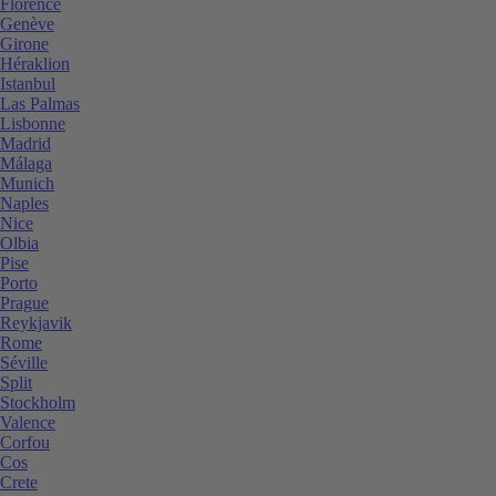
Florence
Genève
Girone
Héraklion
Istanbul
Las Palmas
Lisbonne
Madrid
Málaga
Munich
Naples
Nice
Olbia
Pise
Porto
Prague
Reykjavik
Rome
Séville
Split
Stockholm
Valence
Corfou
Cos
Crete