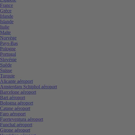
France
Grèce
Irlande
Islande
Italie
Malte
Norvège
Pays-Bas
Pologne
Portugal
Slovénie
Suède
Suisse
Turquie
Alicante aéroport
Amsterdam Schiphol aéroport
Barcelone aéroport
Bari aéroport
Bologna aéroport
Catane aéroport
Faro aéroport
Fuerteventura aéroport
Funchal aéroport
Girone aéroport