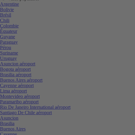
Argentine
Bolivie
Brésil
Chili
Colombie
Équateur
Guyane
Paraguay
Pérou
Suriname
Uruguay
Asuncion aéroport
Bogota aéroport
Brasilia aéroport
Buenos Aires aéroport
Cayenne aéroport
Lima aéroport
Montevideo aéroport
Paramaribo aéroport
Rio De Janeiro International aéroport
Santiago De Chile aéroport
Asuncion
Brasilia
Buenos Aires
Cayenne