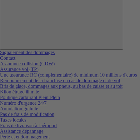
Signalement des dommages
Contact
Assurance collision (CDW)
Assurance vol (TP)
Une assurance RC (complémentaire) de minimum 10 millions d'euros
Remboursement de la franchise en cas de dommage et de vol
Bris de glace, dommages aux pneus, au bas de caisse et au toit
Kilométrage illimité
Politique carburant Plein-Plein
Numéro d'urgence 24/7
Annulation gratuite
Pas de frais de modification
Taxes locales
Frais de livraison à l'aéroport
Assistance dépannage
Perte et endommagement