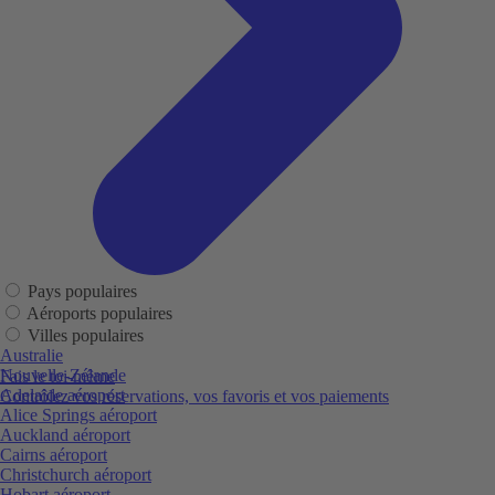
Pays populaires
Aéroports populaires
Villes populaires
Australie
Nouvelle-Zélande
Fais le toi-même
Adelaide aéroport
Contrôlez vos réservations, vos favoris et vos paiements
Alice Springs aéroport
Auckland aéroport
Cairns aéroport
Christchurch aéroport
Hobart aéroport