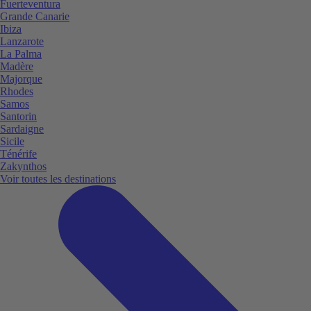
Fuerteventura
Grande Canarie
Ibiza
Lanzarote
La Palma
Madère
Majorque
Rhodes
Samos
Santorin
Sardaigne
Sicile
Ténérife
Zakynthos
Voir toutes les destinations