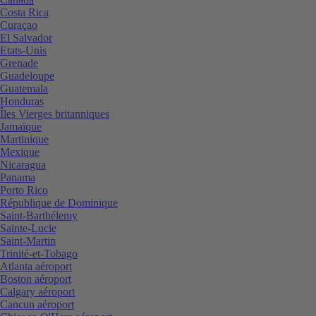
Costa Rica
Curaçao
El Salvador
Etats-Unis
Grenade
Guadeloupe
Guatemala
Honduras
Îles Vierges britanniques
Jamaïque
Martinique
Mexique
Nicaragua
Panama
Porto Rico
République de Dominique
Saint-Barthélemy
Sainte-Lucie
Saint-Martin
Trinité-et-Tobago
Atlanta aéroport
Boston aéroport
Calgary aéroport
Cancun aéroport