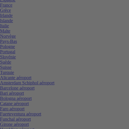
France
Grèce
Irlande
Islande
Italie
Malte
Norvège
Pays-Bas
Pologne
Portugal
Slovénie
Suède
Suisse
Turquie
Alicante aéroport
Amsterdam Schiphol aéroport
Barcelone aéroport
Bari aéroport
Bologna aéroport
Catane aéroport
Faro aéroport
Fuerteventura aéroport
Funchal aéroport
Girone aéroport