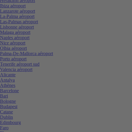
Heraklion aéroport
Ibiza aéroport
Lanzarote aéroport
La-Palma aéroport
Las-Palmas aéroport
Lisbonne aéroport
Malaga aéroport
Naples aéroport
Nice aéroport
Olbia aéroport
Palma-De-Mallorca aéroport
Porto aéroport
Tenerife aéroport sud
Valencia aéroport
Alicante
Antalya
Athènes
Barcelone
Bari
Bologne
Budapest
Catane
Dublin
Edimbourg
Faro