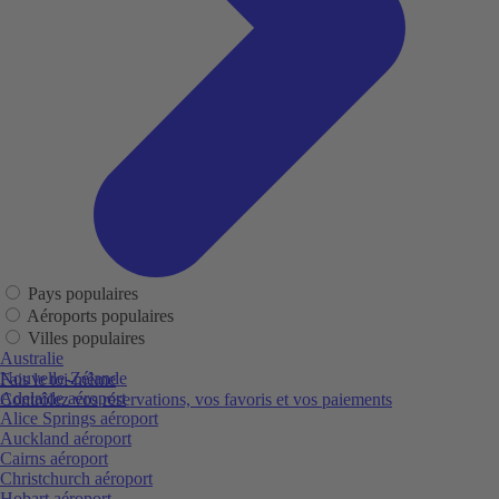
Pays populaires
Aéroports populaires
Villes populaires
Australie
Nouvelle-Zélande
Fais le toi-même
Adelaide aéroport
Contrôlez vos réservations, vos favoris et vos paiements
Alice Springs aéroport
Auckland aéroport
Cairns aéroport
Christchurch aéroport
Hobart aéroport