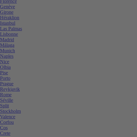
Florence
Genève
Girone
Héraklion
Istanbul
Las Palmas
Lisbonne
Madrid
Málaga
Munich
Naples
Nice
Olbia
Pise
Porto
Prague
Reykjavik
Rome
Séville
Split
Stockholm
Valence
Corfou
Cos
Crete