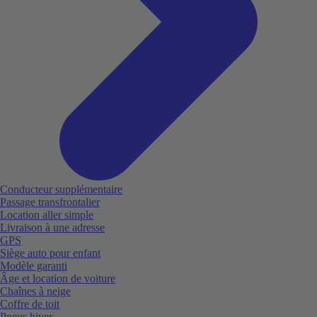
Conducteur supplémentaire
Passage transfrontalier
Location aller simple
Livraison à une adresse
GPS
Siège auto pour enfant
Modèle garanti
Âge et location de voiture
Chaînes à neige
Coffre de toit
Pneus hiver