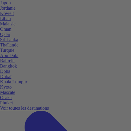
Japon
Jordanie
Koweït
Liban
Malaisie
Oman
Qatar
Sri Lanka
Thaïlande
Turquie
Abu Dabi
Bahreïn
Bangkok
Doha
Dubaï
Kuala Lumpur
Kyoto
Mascate
Osaka
Phuket
Voir toutes les destinations