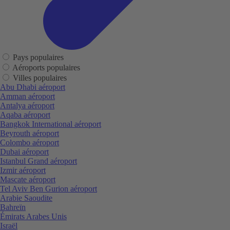
Pays populaires
Aéroports populaires
Villes populaires
Abu Dhabi aéroport
Amman aéroport
Antalya aéroport
Aqaba aéroport
Bangkok International aéroport
Beyrouth aéroport
Colombo aéroport
Dubai aéroport
Istanbul Grand aéroport
Izmir aéroport
Mascate aéroport
Tel Aviv Ben Gurion aéroport
Arabie Saoudite
Bahreïn
Émirats Arabes Unis
Israël