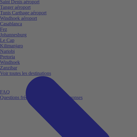
Saint Denis aéroport
Tanger aéroport
Tunis Carthage aéroport
Windhoek aéroport
Casablanca
Fez
Johannesburg
Le Cap
Kilimanjaro
Nariobi
Pretoria
Windhoek
Zanzibar
Voir toutes les destinations
FAQ
Questions fréquemment posées et réponses