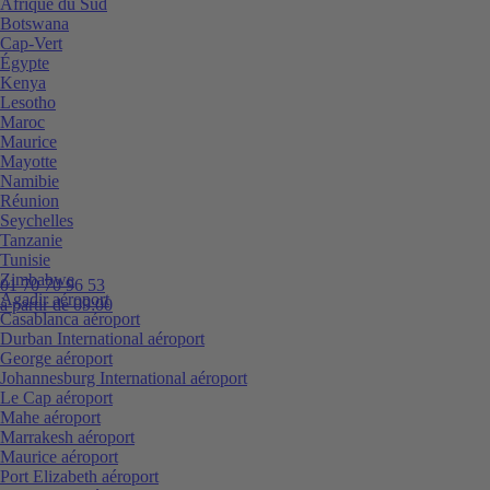
Afrique du Sud
Botswana
Cap-Vert
Égypte
Kenya
Lesotho
Maroc
Maurice
Mayotte
Namibie
Réunion
Seychelles
Tanzanie
Tunisie
Zimbabwe
01 70 70 96 53
Agadir aéroport
à partir de 09:00
Casablanca aéroport
Durban International aéroport
George aéroport
Johannesburg International aéroport
Le Cap aéroport
Mahe aéroport
Marrakesh aéroport
Maurice aéroport
Port Elizabeth aéroport