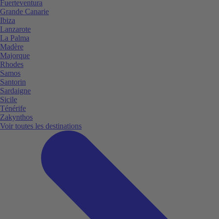
Fuerteventura
Grande Canarie
Ibiza
Lanzarote
La Palma
Madère
Majorque
Rhodes
Samos
Santorin
Sardaigne
Sicile
Ténérife
Zakynthos
Voir toutes les destinations