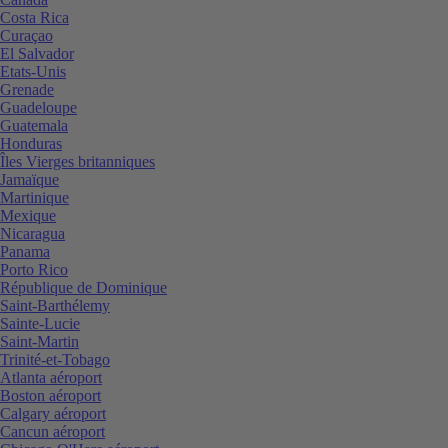
Costa Rica
Curaçao
El Salvador
Etats-Unis
Grenade
Guadeloupe
Guatemala
Honduras
Îles Vierges britanniques
Jamaïque
Martinique
Mexique
Nicaragua
Panama
Porto Rico
République de Dominique
Saint-Barthélemy
Sainte-Lucie
Saint-Martin
Trinité-et-Tobago
Atlanta aéroport
Boston aéroport
Calgary aéroport
Cancun aéroport