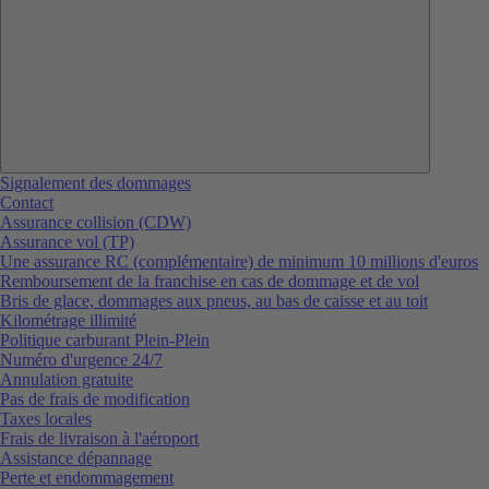
Signalement des dommages
Contact
Assurance collision (CDW)
Assurance vol (TP)
Une assurance RC (complémentaire) de minimum 10 millions d'euros
Remboursement de la franchise en cas de dommage et de vol
Bris de glace, dommages aux pneus, au bas de caisse et au toit
Kilométrage illimité
Politique carburant Plein-Plein
Numéro d'urgence 24/7
Annulation gratuite
Pas de frais de modification
Taxes locales
Frais de livraison à l'aéroport
Assistance dépannage
Perte et endommagement