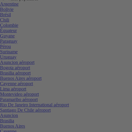
Argentine
Bolivie
Brésil
Chili
Colombie
Équateur
Guyane
Paraguay
Pérou
Suriname
Uruguay
Asuncion aéroport
Bogota aéroport
Brasilia aéroport
Buenos Aires aéroport
Cayenne aéroport
Lima aéroport
Montevideo aéroport
Paramaribo aéroport
Rio De Janeiro International aéroport
Santiago De Chile aéroport
Asuncion
Brasilia
Buenos Aires
Cayenne