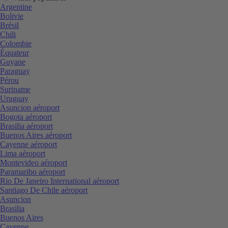
Argentine
Bolivie
Brésil
Chili
Colombie
Équateur
Guyane
Paraguay
Pérou
Suriname
Uruguay
Asuncion aéroport
Bogota aéroport
Brasilia aéroport
Buenos Aires aéroport
Cayenne aéroport
Lima aéroport
Montevideo aéroport
Paramaribo aéroport
Rio De Janeiro International aéroport
Santiago De Chile aéroport
Asuncion
Brasilia
Buenos Aires
Cayenne