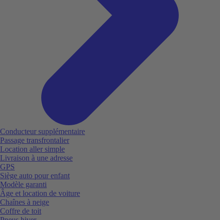
Conducteur supplémentaire
Passage transfrontalier
Location aller simple
Livraison à une adresse
GPS
Siège auto pour enfant
Modèle garanti
Âge et location de voiture
Chaînes à neige
Coffre de toit
Pneus hiver