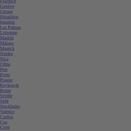
Florence
Genève
Girone
Héraklion
Istanbul
Las Palmas
Lisbonne
Madrid
Málaga
Munich
Naples
Nice
Olbia
Pise
Porto
Prague
Reykjavik
Rome
Séville
Split
Stockholm
Valence
Corfou
Cos
Crete