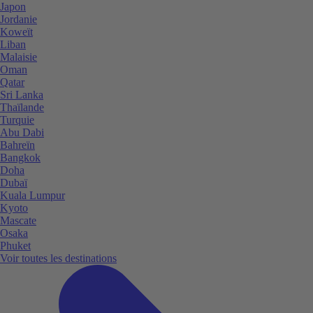
Japon
Jordanie
Koweït
Liban
Malaisie
Oman
Qatar
Sri Lanka
Thaïlande
Turquie
Abu Dabi
Bahreïn
Bangkok
Doha
Dubaï
Kuala Lumpur
Kyoto
Mascate
Osaka
Phuket
Voir toutes les destinations