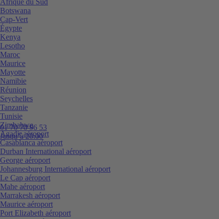
Afrique du Sud
Botswana
Cap-Vert
Égypte
Kenya
Lesotho
Maroc
Maurice
Mayotte
Namibie
Réunion
Seychelles
Tanzanie
Tunisie
Zimbabwe
01 70 70 96 53
Agadir aéroport
Jusqu’à 20:00
Casablanca aéroport
Durban International aéroport
George aéroport
Johannesburg International aéroport
Le Cap aéroport
Mahe aéroport
Marrakesh aéroport
Maurice aéroport
Port Elizabeth aéroport