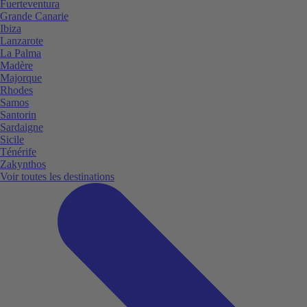
Fuerteventura
Grande Canarie
Ibiza
Lanzarote
La Palma
Madère
Majorque
Rhodes
Samos
Santorin
Sardaigne
Sicile
Ténérife
Zakynthos
Voir toutes les destinations