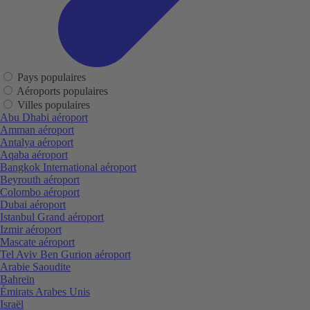
Pays populaires
Aéroports populaires
Villes populaires
Abu Dhabi aéroport
Amman aéroport
Antalya aéroport
Aqaba aéroport
Bangkok International aéroport
Beyrouth aéroport
Colombo aéroport
Dubai aéroport
Istanbul Grand aéroport
Izmir aéroport
Mascate aéroport
Tel Aviv Ben Gurion aéroport
Arabie Saoudite
Bahreïn
Émirats Arabes Unis
Israël