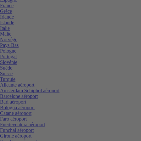
France
Grèce
Irlande
Islande
Italie
Malte
Norvège
Pays-Bas
Pologne
Portugal
Slovénie
Suède
Suisse
Turquie
Alicante aéroport
Amsterdam Schiphol aéroport
Barcelone aéroport
Bari aéroport
Bologna aéroport
Catane aéroport
Faro aéroport
Fuerteventura aéroport
Funchal aéroport
Girone aéroport