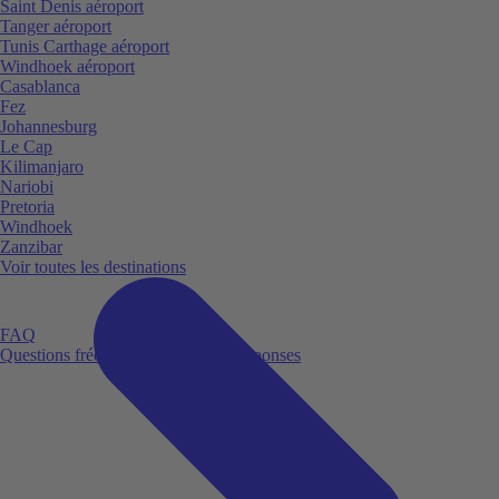
Saint Denis aéroport
Tanger aéroport
Tunis Carthage aéroport
Windhoek aéroport
Casablanca
Fez
Johannesburg
Le Cap
Kilimanjaro
Nariobi
Pretoria
Windhoek
Zanzibar
Voir toutes les destinations
FAQ
Questions fréquemment posées et réponses