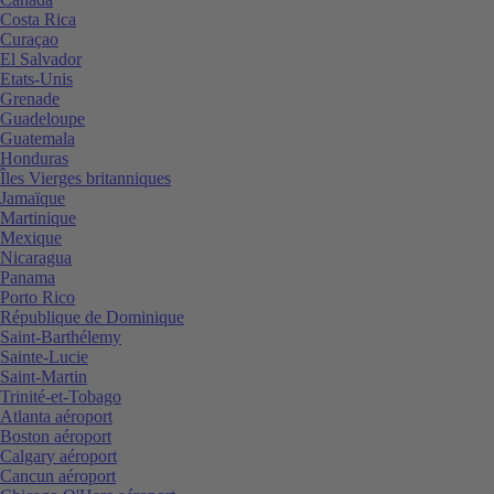
Costa Rica
Curaçao
El Salvador
Etats-Unis
Grenade
Guadeloupe
Guatemala
Honduras
Îles Vierges britanniques
Jamaïque
Martinique
Mexique
Nicaragua
Panama
Porto Rico
République de Dominique
Saint-Barthélemy
Sainte-Lucie
Saint-Martin
Trinité-et-Tobago
Atlanta aéroport
Boston aéroport
Calgary aéroport
Cancun aéroport