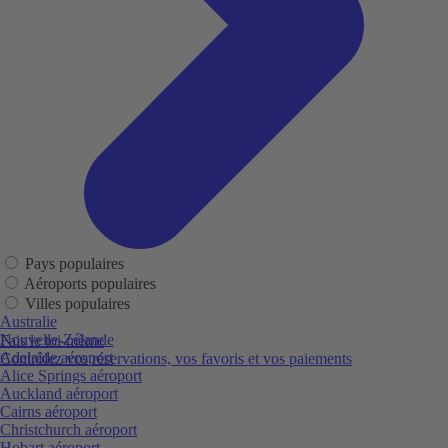
Pays populaires
Aéroports populaires
Villes populaires
Australie
Nouvelle-Zélande
Fais le toi-même
Adelaide aéroport
Contrôlez vos réservations, vos favoris et vos paiements
Alice Springs aéroport
Auckland aéroport
Cairns aéroport
Christchurch aéroport
Hobart aéroport