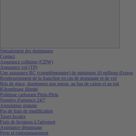
Signalement des dommages
Contact
Assurance collision (CDW)
Assurance vol (TP)
Une assurance RC (complémentaire) de minimum 10 millions d'euros
Remboursement de la franchise en cas de dommage et de vol
Bris de glace, dommages aux pneus, au bas de caisse et au toit
Kilométrage illimité
Politique carburant Plein-Plein
Numéro d'urgence 24/7
Annulation gratuite
Pas de frais de modification
Taxes locales
Frais de livraison à l'aéroport
Assistance dépannage
Perte et endommagement