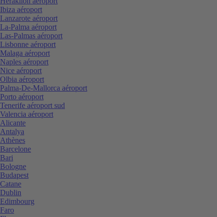
Heraklion aéroport
Ibiza aéroport
Lanzarote aéroport
La-Palma aéroport
Las-Palmas aéroport
Lisbonne aéroport
Malaga aéroport
Naples aéroport
Nice aéroport
Olbia aéroport
Palma-De-Mallorca aéroport
Porto aéroport
Tenerife aéroport sud
Valencia aéroport
Alicante
Antalya
Athènes
Barcelone
Bari
Bologne
Budapest
Catane
Dublin
Edimbourg
Faro