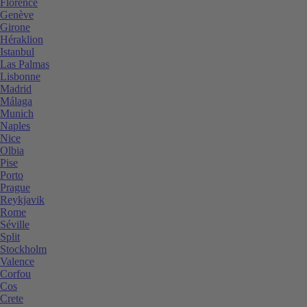
Florence
Genève
Girone
Héraklion
Istanbul
Las Palmas
Lisbonne
Madrid
Málaga
Munich
Naples
Nice
Olbia
Pise
Porto
Prague
Reykjavik
Rome
Séville
Split
Stockholm
Valence
Corfou
Cos
Crete