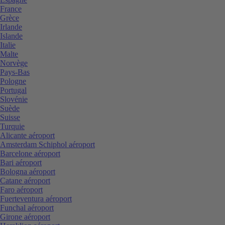
France
Grèce
Irlande
Islande
Italie
Malte
Norvège
Pays-Bas
Pologne
Portugal
Slovénie
Suède
Suisse
Turquie
Alicante aéroport
Amsterdam Schiphol aéroport
Barcelone aéroport
Bari aéroport
Bologna aéroport
Catane aéroport
Faro aéroport
Fuerteventura aéroport
Funchal aéroport
Girone aéroport