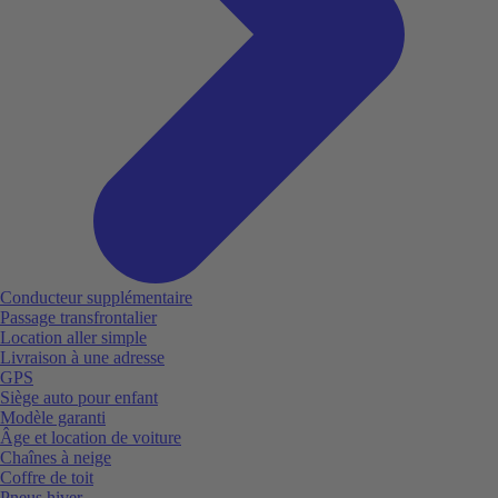
Conducteur supplémentaire
Passage transfrontalier
Location aller simple
Livraison à une adresse
GPS
Siège auto pour enfant
Modèle garanti
Âge et location de voiture
Chaînes à neige
Coffre de toit
Pneus hiver