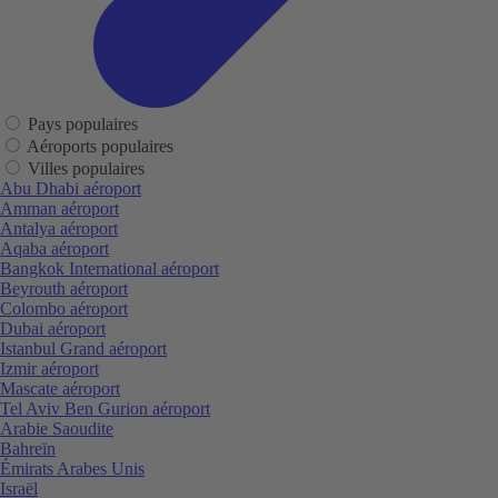
Pays populaires
Aéroports populaires
Villes populaires
Abu Dhabi aéroport
Amman aéroport
Antalya aéroport
Aqaba aéroport
Bangkok International aéroport
Beyrouth aéroport
Colombo aéroport
Dubai aéroport
Istanbul Grand aéroport
Izmir aéroport
Mascate aéroport
Tel Aviv Ben Gurion aéroport
Arabie Saoudite
Bahreïn
Émirats Arabes Unis
Israël