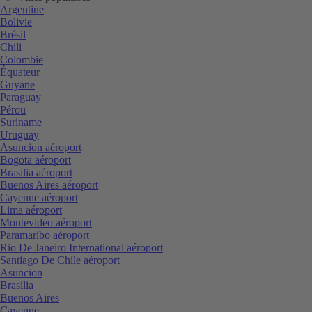
Argentine
Bolivie
Brésil
Chili
Colombie
Équateur
Guyane
Paraguay
Pérou
Suriname
Uruguay
Asuncion aéroport
Bogota aéroport
Brasilia aéroport
Buenos Aires aéroport
Cayenne aéroport
Lima aéroport
Montevideo aéroport
Paramaribo aéroport
Rio De Janeiro International aéroport
Santiago De Chile aéroport
Asuncion
Brasilia
Buenos Aires
Cayenne