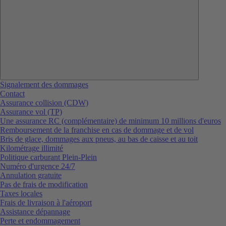
Signalement des dommages
Contact
Assurance collision (CDW)
Assurance vol (TP)
Une assurance RC (complémentaire) de minimum 10 millions d'euros
Remboursement de la franchise en cas de dommage et de vol
Bris de glace, dommages aux pneus, au bas de caisse et au toit
Kilométrage illimité
Politique carburant Plein-Plein
Numéro d'urgence 24/7
Annulation gratuite
Pas de frais de modification
Taxes locales
Frais de livraison à l'aéroport
Assistance dépannage
Perte et endommagement