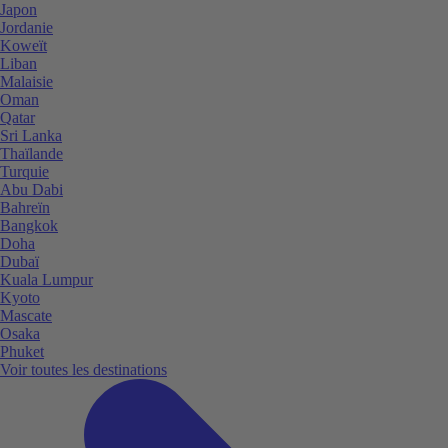
Japon
Jordanie
Koweït
Liban
Malaisie
Oman
Qatar
Sri Lanka
Thaïlande
Turquie
Abu Dabi
Bahreïn
Bangkok
Doha
Dubaï
Kuala Lumpur
Kyoto
Mascate
Osaka
Phuket
Voir toutes les destinations