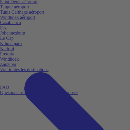
Saint Denis aéroport
Tanger aéroport
Tunis Carthage aéroport
Windhoek aéroport
Casablanca
Fez
Johannesburg
Le Cap
Kilimanjaro
Nariobi
Pretoria
Windhoek
Zanzibar
Voir toutes les destinations
FAQ
Questions fréquemment posées et réponses