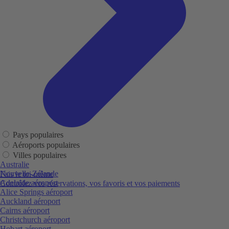
Pays populaires
Aéroports populaires
Villes populaires
Australie
Nouvelle-Zélande
Fais le toi-même
Adelaide aéroport
Contrôlez vos réservations, vos favoris et vos paiements
Alice Springs aéroport
Auckland aéroport
Cairns aéroport
Christchurch aéroport
Hobart aéroport