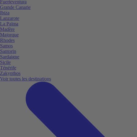
Fuerteventura
Grande Canarie
Ibiza
Lanzarote
La Palma
Madère
Majorque
Rhodes
Samos
Santorin
Sardaigne
Sicile
Ténérife
Zakynthos
Voir toutes les destinations