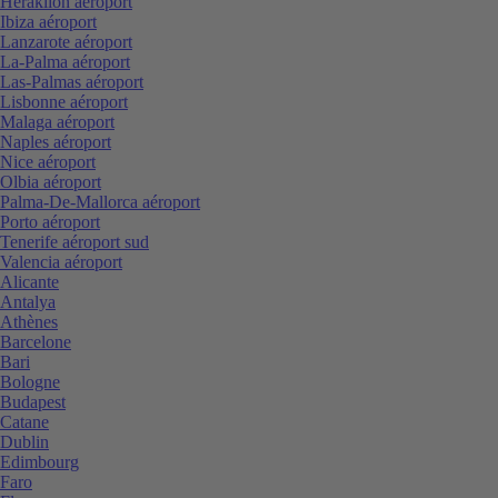
Heraklion aéroport
Ibiza aéroport
Lanzarote aéroport
La-Palma aéroport
Las-Palmas aéroport
Lisbonne aéroport
Malaga aéroport
Naples aéroport
Nice aéroport
Olbia aéroport
Palma-De-Mallorca aéroport
Porto aéroport
Tenerife aéroport sud
Valencia aéroport
Alicante
Antalya
Athènes
Barcelone
Bari
Bologne
Budapest
Catane
Dublin
Edimbourg
Faro