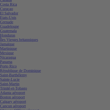
Costa Rica
Curaçao
El Salvador
Etats-Unis
Grenade
Guadeloupe
Guatemala
Honduras
Îles Vierges britanniques
Jamaïque
Martinique
Mexique
Nicaragua
Panama
Porto Rico
République de Dominique
Saint-Barthélemy
Sainte-Lucie
Saint-Martin
Trinité-et-Tobago
Atlanta aéroport
Boston aéroport
Calgary aéroport
Cancun aéroport