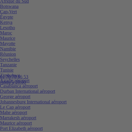
Afrique du Sud
Botswana
Cap-Vert
Égypte
Kenya
Lesotho
Maroc
Maurice
Mayotte
Namibie
Réunion
Seychelles
Tanzanie
Tunisie
Zimbabwe
01 70 70 96 53
Agadir aéroport
Jusqu’à 20:00
Casablanca aéroport
Durban International aéroport
George aéroport
Johannesburg International aéroport
Le Cap aéroport
Mahe aéroport
Marrakesh aéroport
Maurice aéroport
Port Elizabeth aéroport