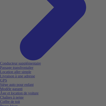
Conducteur supplémentaire
Passage transfrontalier
Location aller simple
Livraison à une adresse
GPS
Siège auto pour enfant
Modèle garanti
Âge et location de voiture
Chaînes à neige
Coffre de toit
Pneus hiver