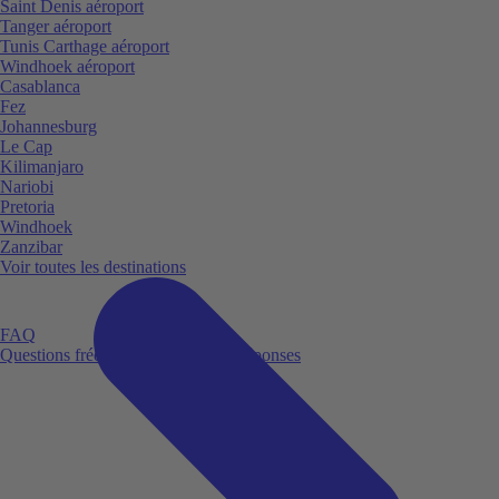
Saint Denis aéroport
Tanger aéroport
Tunis Carthage aéroport
Windhoek aéroport
Casablanca
Fez
Johannesburg
Le Cap
Kilimanjaro
Nariobi
Pretoria
Windhoek
Zanzibar
Voir toutes les destinations
FAQ
Questions fréquemment posées et réponses