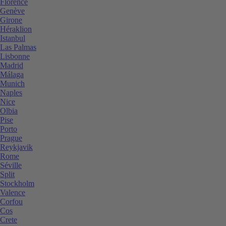
Florence
Genève
Girone
Héraklion
Istanbul
Las Palmas
Lisbonne
Madrid
Málaga
Munich
Naples
Nice
Olbia
Pise
Porto
Prague
Reykjavik
Rome
Séville
Split
Stockholm
Valence
Corfou
Cos
Crete