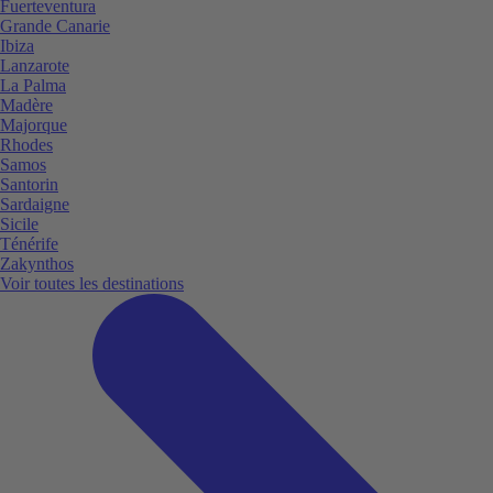
Fuerteventura
Grande Canarie
Ibiza
Lanzarote
La Palma
Madère
Majorque
Rhodes
Samos
Santorin
Sardaigne
Sicile
Ténérife
Zakynthos
Voir toutes les destinations