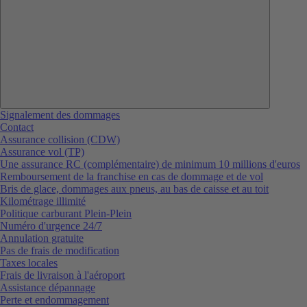
Signalement des dommages
Contact
Assurance collision (CDW)
Assurance vol (TP)
Une assurance RC (complémentaire) de minimum 10 millions d'euros
Remboursement de la franchise en cas de dommage et de vol
Bris de glace, dommages aux pneus, au bas de caisse et au toit
Kilométrage illimité
Politique carburant Plein-Plein
Numéro d'urgence 24/7
Annulation gratuite
Pas de frais de modification
Taxes locales
Frais de livraison à l'aéroport
Assistance dépannage
Perte et endommagement