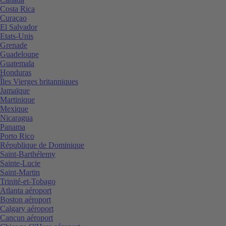
Costa Rica
Curaçao
El Salvador
Etats-Unis
Grenade
Guadeloupe
Guatemala
Honduras
Îles Vierges britanniques
Jamaïque
Martinique
Mexique
Nicaragua
Panama
Porto Rico
République de Dominique
Saint-Barthélemy
Sainte-Lucie
Saint-Martin
Trinité-et-Tobago
Atlanta aéroport
Boston aéroport
Calgary aéroport
Cancun aéroport