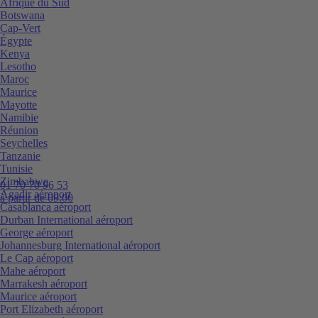
Afrique du Sud
Botswana
Cap-Vert
Égypte
Kenya
Lesotho
Maroc
Maurice
Mayotte
Namibie
Réunion
Seychelles
Tanzanie
Tunisie
Zimbabwe
01 70 70 96 53
Agadir aéroport
à partir de 09:00
Casablanca aéroport
Durban International aéroport
George aéroport
Johannesburg International aéroport
Le Cap aéroport
Mahe aéroport
Marrakesh aéroport
Maurice aéroport
Port Elizabeth aéroport