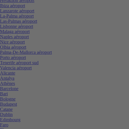
Heraklion aéroport
Ibiza aéroport
Lanzarote aéroport
La-Palma aéroport
Las-Palmas aéroport
Lisbonne aéroport
Malaga aéroport
Naples aéroport
Nice aéroport
Olbia aéroport
Palma-De-Mallorca aéroport
Porto aéroport
Tenerife aéroport sud
Valencia aéroport
Alicante
Antalya
Athènes
Barcelone
Bari
Bologne
Budapest
Catane
Dublin
Edimbourg
Faro