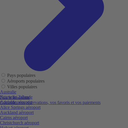
Pays populaires
Aéroports populaires
Villes populaires
Australie
Nouvelle-Zélande
Fais le toi-même
Adelaide aéroport
Contrôlez vos réservations, vos favoris et vos paiements
Alice Springs aéroport
Auckland aéroport
Cairns aéroport
Christchurch aéroport
Hobart aéroport