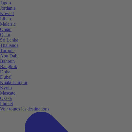
Japon
Jordanie
Koweït
Liban
Malaisie
Oman
Qatar
Sri Lanka
Thaïlande
Turquie
Abu Dabi
Bahreïn
Bangkok
Doha
Dubaï
Kuala Lumpur
Kyoto
Mascate
Osaka
Phuket
Voir toutes les destinations