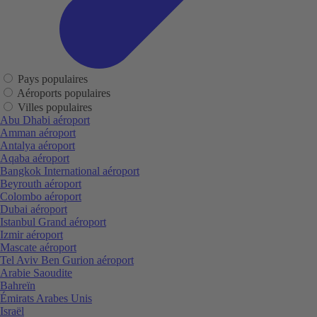
Pays populaires
Aéroports populaires
Villes populaires
Abu Dhabi aéroport
Amman aéroport
Antalya aéroport
Aqaba aéroport
Bangkok International aéroport
Beyrouth aéroport
Colombo aéroport
Dubai aéroport
Istanbul Grand aéroport
Izmir aéroport
Mascate aéroport
Tel Aviv Ben Gurion aéroport
Arabie Saoudite
Bahreïn
Émirats Arabes Unis
Israël