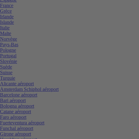
France
Grèce
Irlande
Islande
Italie
Malte
Norvège
Pays-Bas
Pologne
Portugal
Slovénie
Suède
Suisse
Turquie
Alicante aéroport
Amsterdam Schiphol aéroport
Barcelone aéroport
Bari aéroport
Bologna aéroport
Catane aéroport
Faro aéroport
Fuerteventura aéroport
Funchal aéroport
Girone aéroport