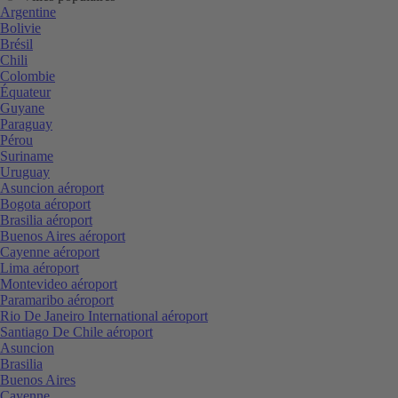
Argentine
Bolivie
Brésil
Chili
Colombie
Équateur
Guyane
Paraguay
Pérou
Suriname
Uruguay
Asuncion aéroport
Bogota aéroport
Brasilia aéroport
Buenos Aires aéroport
Cayenne aéroport
Lima aéroport
Montevideo aéroport
Paramaribo aéroport
Rio De Janeiro International aéroport
Santiago De Chile aéroport
Asuncion
Brasilia
Buenos Aires
Cayenne